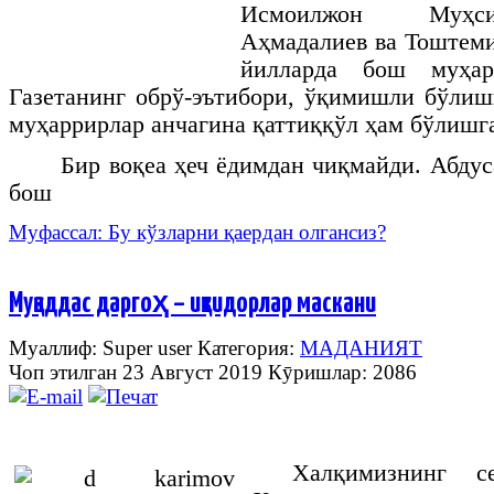
Исмоилжон
Муҳс
Аҳмадалиев
ва
Тоштем
йилларда
бош
муҳар
Газетанинг обрў-эътибори, ўқимишли бўлиш
муҳаррирлар анчагина қаттиққўл ҳам бўлишг
Бир воқеа ҳеч ёдимдан чиқмайди. Абдус
бош
Муфассал: Бу кўзларни қаердан олгансиз?
Муқаддас даргоҳ – иқтидорлар маскани
Муаллиф: Super user
Категория:
МАДАНИЯТ
Чоп этилган 23 Август 2019
Кӯришлар: 2086
Халқимизнинг 