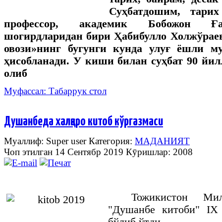
Суҳбатдошим, тарих
профессор, академик Бобожон Ға
шогирдларидан бири Ҳабибулло Холжўрае
овози»нинг бугунги кунда улуғ ёшли м
ҳисобланади. У киши билан суҳбат 90 йил
олиб
Муфассал: Табаррук стол
Душанбеда халқаро китоб кўргазмаси
Муаллиф: Super user
Категория:
МАДАНИЯТ
Чоп этилган 14 Сентябр 2019
Кӯришлар: 2008
Тожикистон
Ми
"
Душанбе
китоби
" I
бўлиб
ўтди
.