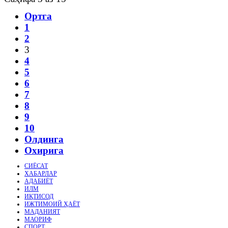
Ортга
1
2
3
4
5
6
7
8
9
10
Олдинга
Охирига
СИЁСАТ
ХАБАРЛАР
АДАБИЁТ
ИЛМ
ИҚТИСОД
ИЖТИМОИЙ ҲАЁТ
МАДАНИЯТ
МАОРИФ
СПОРТ