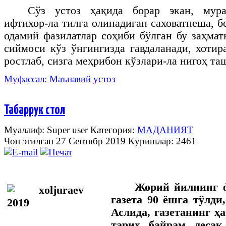
Сўз устоз ҳақида борар экан, мура
ифтихор-ла тилга олинадиган саховатпеша, б
одамий фазилатлар соҳиби бўлган бу заҳма
сиймоси кўз ўнгингизда гавдаланади, хотир
ростлаб, сизга меҳрибон кўзлари-ла нигоҳ та
Муфассал: Маънавий устоз
Табаррук стол
Муаллиф: Super user
Категория:
МАДАНИЯТ
Чоп этилган 27 Сентябр 2019
Кӯришлар: 2461
Жорий йилнинг ф
газета 90 ёшга тўлди
Аслида, газетанинг ҳа
тарих, байрам, десак