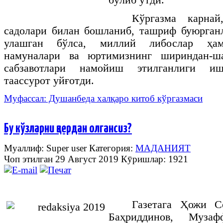
Кўргазма карна
садолари билан бошланиб, ташриф буюрган
улашган бўлса, миллий либослар ҳам
намуналари ва юртимизнинг шириндан-ш
сабзавотлари намойиш этилганлиги иш
таассурот уйғотди.
Муфассал: Душанбеда халқаро китоб кўргазмаси
Бу кўзларни қаердан олгансиз?
Муаллиф: Super user
Категория:
МАДАНИЯТ
Чоп этилган 29 Август 2019
Кӯришлар: 1921
Газетага
Ҳожи
С
Баҳриддинов
,
Музаф