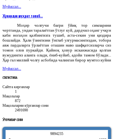
Муфассал...
Ҳунардан шуҳрат топиб…
Моҳир чолғучи бағри ўйиқ тор симларини
чертганда, ундан таралаётган ўтлуғ куй, дардчил оҳанг учқун
каби ногаҳон қалбингизга тушиб, аста-секин уни қиздира
бошлайди. Ҳали ўзингизни ўнглаб улгурмасингиздан, тобора
авж пардаларга ўрлаётган оташин наво шафқатсизларча сиз
томон олов пуркайди. Қайноқ ҳовур исканжасида қолган
вужудингиз аланга олади, ёниб-куйиб, адойи тамом бўлади...
Ҳар гал миллий чолғу асбобида чалинган бирор мумтоз куйни
Муфассал...
СТАТИСТИКА
Сайтга кирганлар
1
Мақолалар
872
Мақолаларни кӯрганлар сони
2491690
ӮҚУВЧИЛАР
СОНИ
9
8
9
4
2
3
5