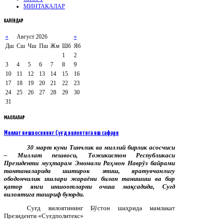
МИНТАҚАЛАР
КАЛЕНДАР
«
Август 2026
»
Дш
Сш
Чш
Пш
Жм
Шб
Яб
1
2
3
4
5
6
7
8
9
10
11
12
13
14
15
16
17
18
19
20
21
22
23
24
25
26
27
28
29
30
31
МАҚОЛАЛАР
Миллат пешвосининг Суғд вилоятига иш сафари
30 март куни Тинчлик ва миллий бирлик асосчиси
– Миллат пешвоси, Тожикистон Республикаси
Президенти муҳтарам Эмомали Раҳмон Наврўз байрами
тантаналарида иштирок этиш, яратувчанлигу
ободончилик ишлари жараёни билан танишиш ва бир
қатор янги иншоотларни очиш мақсадида, Суғд
вилоятига ташриф буюрди.
Суғд вилоятининг Бўстон шаҳрида мамлакат
Президенти «Суғдполитекс»