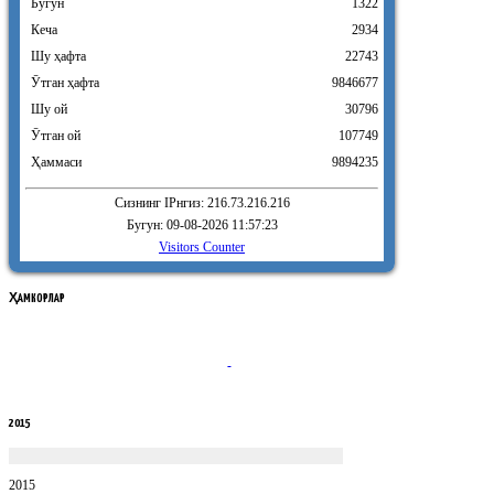
Бугун
1322
Кеча
2934
Шу ҳафта
22743
Ӯтган ҳафта
9846677
Шу ой
30796
Ӯтган ой
107749
Ҳаммаси
9894235
Сизнинг IPнгиз: 216.73.216.216
Бугун: 09-08-2026 11:57:23
Visitors Counter
ҲАМКОРЛАР
2015
2015