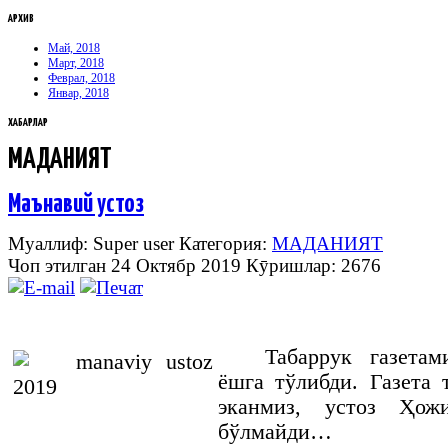
АРХИВ
Май, 2018
Март, 2018
Феврал, 2018
Январ, 2018
ХАБАРЛАР
МАДАНИЯТ
Маънавий устоз
Муаллиф: Super user
Категория:
МАДАНИЯТ
Чоп этилган 24 Октябр 2019
Кӯришлар: 2676
Табаррук газета
ёшга тўлибди. Газета 
эканмиз, устоз Ҳож
бўлмайди…