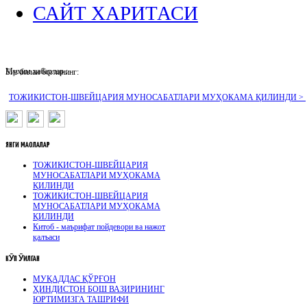
САЙТ ХАРИТАСИ
Муҳим хабарлар :
Биз билан боғланинг:
ТОЖИКИСТОН-ШВЕЙЦАРИЯ МУНОСАБАТЛАРИ МУҲОКАМА ҚИЛИНДИ >
ЯНГИ
МАҚОЛАЛАР
ТОЖИКИСТОН-ШВЕЙЦАРИЯ
МУНОСАБАТЛАРИ МУҲОКАМА
ҚИЛИНДИ
ТОЖИКИСТОН-ШВЕЙЦАРИЯ
МУНОСАБАТЛАРИ МУҲОКАМА
ҚИЛИНДИ
Китоб - маърифат пойдевори ва нажот
қалъаси
КӮП
ӮҚИЛГАН
МУҚАДДАС ҚЎРҒОН
ҲИНДИСТОН БОШ ВАЗИРИНИНГ
ЮРТИМИЗГА ТАШРИФИ