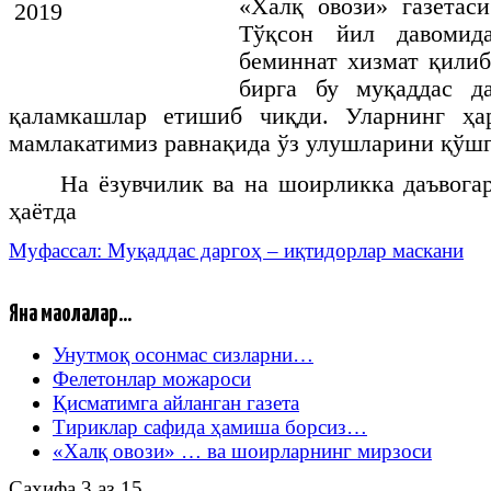
«Халқ овози» газетас
Тўқсон йил давомид
беминнат хизмат қили
бирга бу муқаддас д
қаламкашлар етишиб чиқди. Уларнинг ҳа
мамлакатимиз равнақида ўз улушларини қўшг
На ёзувчилик ва на шоирликка даъвога
ҳаётда
Муфассал: Муқаддас даргоҳ – иқтидорлар маскани
Яна мақолалар...
Унутмоқ осонмас сизларни…
Фелетонлар можароси
Қисматимга айланган газета
Тириклар сафида ҳамиша борсиз…
«Халқ овози» … ва шоирларнинг мирзоси
Саҳифа 3 аз 15