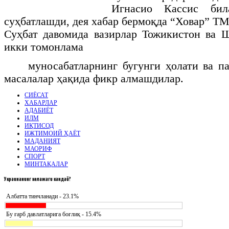
Игнасио Кассис бил
суҳбатлашди, дея хабар бермоқда “Ховар” Т
Суҳбат давомида вазирлар Тожикистон ва 
икки томонлама
муносабатларнинг бугунги ҳолати ва п
масалалар ҳақида фикр алмашдилар.
СИЁСАТ
ХАБАРЛАР
АДАБИЁТ
ИЛМ
ИҚТИСОД
ИЖТИМОИЙ ҲАЁТ
МАДАНИЯТ
МАОРИФ
СПОРТ
МИНТАҚАЛАР
Украинанинг
келажаги кандай?
Албатта тинчланади - 23.1%
Бу ғарб давлатларига боғлиқ - 15.4%