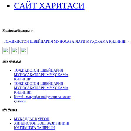
САЙТ ХАРИТАСИ
Муҳим хабарлар :
Биз билан боғланинг:
ТОЖИКИСТОН-ШВЕЙЦАРИЯ МУНОСАБАТЛАРИ МУҲОКАМА ҚИЛИНДИ >
ЯНГИ
МАҚОЛАЛАР
ТОЖИКИСТОН-ШВЕЙЦАРИЯ
МУНОСАБАТЛАРИ МУҲОКАМА
ҚИЛИНДИ
ТОЖИКИСТОН-ШВЕЙЦАРИЯ
МУНОСАБАТЛАРИ МУҲОКАМА
ҚИЛИНДИ
Китоб - маърифат пойдевори ва нажот
қалъаси
КӮП
ӮҚИЛГАН
МУҚАДДАС ҚЎРҒОН
ҲИНДИСТОН БОШ ВАЗИРИНИНГ
ЮРТИМИЗГА ТАШРИФИ