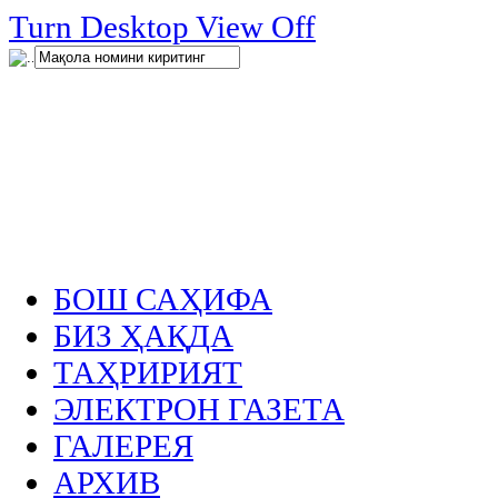
нглар
Turn Desktop View Off
.
БОШ САҲИФА
БИЗ ҲАҚДА
ТАҲРИРИЯТ
ЭЛЕКТРОН ГАЗЕТА
ГАЛЕРЕЯ
АРХИВ