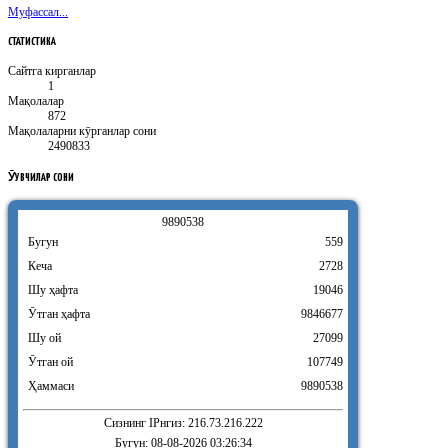
Муфассал...
СТАТИСТИКА
Сайтга кирганлар
1
Мақолалар
872
Мақолаларни кӯрганлар сони
2490833
ӮҚУВЧИЛАР
СОНИ
9
8
9
0
5
3
8
Бугун
559
Кеча
2728
Шу ҳафта
19046
Ӯтган ҳафта
9846677
Шу ой
27099
Ӯтган ой
107749
Ҳаммаси
9890538
Сизнинг IPнгиз: 216.73.216.222
Бугун: 08-08-2026 03:26:34