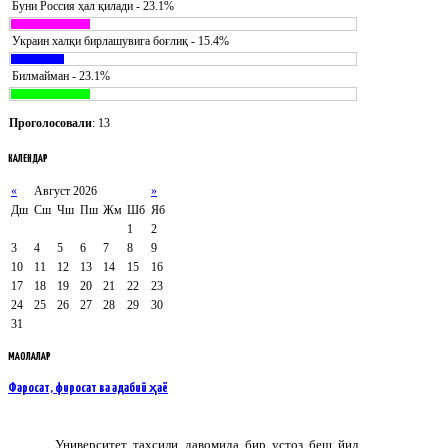
Буни Россия ҳал қилади - 23.1%
Украин халқи бирлашувига боғлиқ - 15.4%
Билмайман - 23.1%
Проголосовали
: 13
КАЛЕНДАР
«
Август 2026
»
Дш
Сш
Чш
Пш
Жм
Шб
Яб
1
2
3
4
5
6
7
8
9
10
11
12
13
14
15
16
17
18
19
20
21
22
23
24
25
26
27
28
29
30
31
МАҚОЛАЛАР
Фаросат, фиросат ва адабий ҳаё
Университет таҳсили давомида бир устоз беш йил