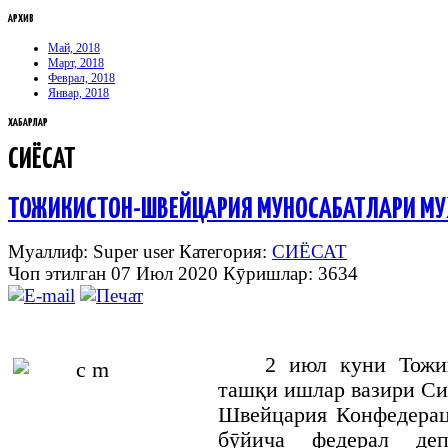
АРХИВ
Май, 2018
Март, 2018
Феврал, 2018
Январ, 2018
ХАБАРЛАР
СИЁСАТ
ТОЖИКИСТОН-ШВЕЙЦАРИЯ МУНОСАБАТЛАРИ МУ
Муаллиф: Super user
Категория:
СИЁСАТ
Чоп этилган 07 Июл 2020
Кӯришлар: 3634
2 июл куни Тожи
ташқи ишлар вазири С
Швейцария Конфедера
бӯйича федерал деп