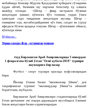
мобайнида беназир Абдулла Қаҳҳорнинг қуйидаги сўзларини
ёддан айтиб, бизниям шу парчани беихтиёр ёд олишга
мажбур этганди: «Шеър – фикр экстракти бўлиши
жиҳатидан ҳикмат, кўнгилга йўл топиши, ундан ўзига
ҳамоҳанг садо чиқариши жиҳатидан мусиқа. Шеър –
ошиқнинг оҳи, мусибатдийданинг кўз ёши, саодат ва сурур
ифодаси бўлган қаҳқаҳа товуши. Шеър – кўнгилнинг ойнаси,
кўнгилда нима
Муфассал...
Зўрлар «синди»: Қатар – кутилмаган чемпион
ёхуд
Бирлашган
Араб
Амирликларида
5
январдан
1
февралгача
бўлиб
ўтган
"
Осиё
кубоги
-2019"
турнири
якунларига
бир
назар
Футбол - спорт турлари орасида нуфузлиларидан
бири.
Йиллар ўтиши билан "миллионлар ўйини", дея
таърифланган турнинг "миллиардлар ўйини"га айланиб
бораётгани, шубҳасиз.
Бирлашган Араб Амирликлари стадионларида бўлиб
ўтган қитъанинг энг юқори даражадаги мусобақаси ўзининг
баъзи жиҳатлари билан олдингиларидан