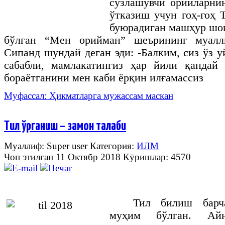
сўзлашувчи
орийларни
ўтказиш
учун
гоҳ
-
гоҳ
буюрадиган
машҳур
шо
бўлган
“
Мен
орийман
”
шеърининг
муал
Сипанд
шундай
деган
эди
: -
Балким
,
сиз
ўз
у
сабабли
,
мамлакатингиз
ҳар
йили
қандай
бораётганини
мен
каби
ёрқин
илғамассиз
Муфассал: Ҳикматларга мужассам маскан
Тил ўрганиш – замон талаби
Муаллиф: Super user
Категория:
ИЛМ
Чоп этилган 11 Октябр 2018
Кӯришлар: 4570
Тил билиш барч
муҳим бўлган. Айн