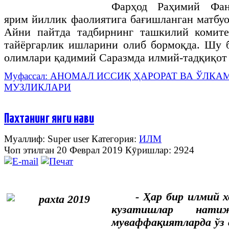
Фарҳод Раҳимий Фан
ярим йиллик фаолиятига бағишланган матбуо
Айни пайтда тадбирнинг ташкилий комит
тайёргарлик ишларини олиб бормоқда. Шу 
олимлари қадимий Саразмда илмий-тадқиқот
Муфассал: АНОМАЛ ИССИҚ ҲАРОРАТ ВА ЎЛК
МУЗЛИКЛАРИ
Пахтанинг янги нави
Муаллиф: Super user
Категория:
ИЛМ
Чоп этилган 20 Феврал 2019
Кӯришлар: 2924
-
Ҳар
бир
илмий
кузатишлар
натиж
муваффақиятларда
ўз