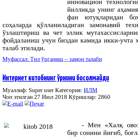
инновацион технологи
йилликда унинг аҳами
фан ютуқларидан бо
соҳаларда қўлланиладиган замонавий тех
ўзлаштириш ва чет эллик мутахассисларни
фойдаланиш учун биздан камида икки-учта
талаб этилади.
Муфассал: Тил ўрганиш – замон талаби
Интернет китобнинг ўрнини босолмайди
Муаллиф: Super user
Категория:
ИЛМ
Чоп этилган 27 Июл 2018
Кӯришлар: 2860
- Мен «Халқ овоз
бир сонини йиғиб, боғл