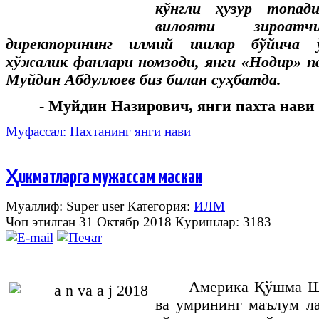
кўнгли
ҳузур
топад
вилояти
зироатч
директорининг
илмий
ишлар
бўйича
хўжалик
фанлари
номзоди
,
янги
«
Нодир
»
п
Муйдин
Абдуллоев
биз
билан
суҳбатда
.
- Муйдин Назирович, янги пахта нав
Муфассал: Пахтанинг янги нави
Ҳикматларга мужассам маскан
Муаллиф: Super user
Категория:
ИЛМ
Чоп этилган 31 Октябр 2018
Кӯришлар: 3183
Америка
Қўшма
Ш
ва
умрининг
маълум
л