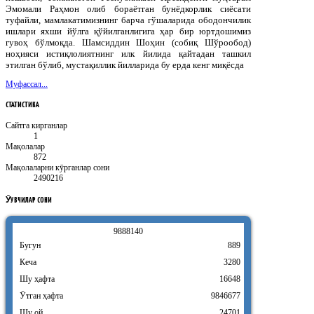
Эмомали Раҳмон олиб бораётган бунёдкорлик сиёсати
туфайли, мамлакатимизнинг барча гўшаларида ободончилик
ишлари яхши йўлга қўйилганлигига ҳар бир юртдошимиз
гувоҳ бўлмоқда. Шамсиддин Шоҳин (собиқ Шўрообод)
ноҳияси истиқлолиятнинг илк йилида қайтадан ташкил
этилган бўлиб, мустақиллик йилларида бу ерда кенг миқёсда
Муфассал...
СТАТИСТИКА
Сайтга кирганлар
1
Мақолалар
872
Мақолаларни кӯрганлар сони
2490216
ӮҚУВЧИЛАР
СОНИ
9
8
8
8
1
4
0
Бугун
889
Кеча
3280
Шу ҳафта
16648
Ӯтган ҳафта
9846677
Шу ой
24701