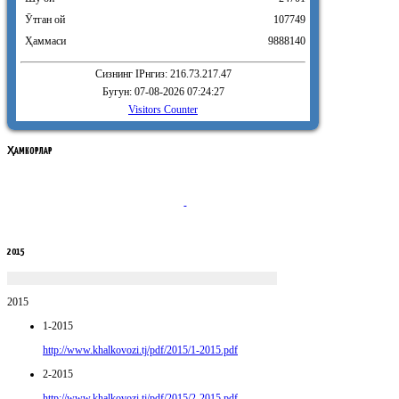
Ӯтган ой
107749
Ҳаммаси
9888140
Сизнинг IPнгиз: 216.73.217.47
Бугун: 07-08-2026 07:24:27
Visitors Counter
ҲАМКОРЛАР
2015
2015
1-2015
http://www.khalkovozi.tj/pdf/2015/1-2015.pdf
2-2015
http://www.khalkovozi.tj/pdf/2015/2-2015.pdf