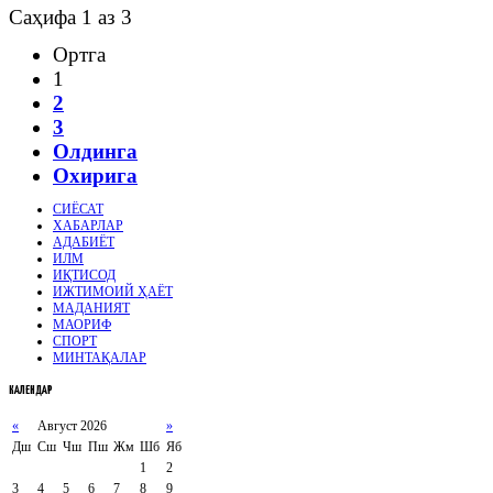
Саҳифа 1 аз 3
Ортга
1
2
3
Олдинга
Охирига
СИЁСАТ
ХАБАРЛАР
АДАБИЁТ
ИЛМ
ИҚТИСОД
ИЖТИМОИЙ ҲАЁТ
МАДАНИЯТ
МАОРИФ
СПОРТ
МИНТАҚАЛАР
КАЛЕНДАР
«
Август 2026
»
Дш
Сш
Чш
Пш
Жм
Шб
Яб
1
2
3
4
5
6
7
8
9