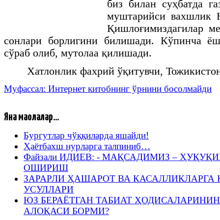
биз билан суҳбатда г
муштарийси вахшлик Н
Қишлоғимиздагилар ме
сонлари борлигини билишади. Кўпинча ёш
сўраб олиб, мутолаа қилишади.
Хатлонлик фахрий ўқитувчи, Тожикисто
Муфассал: Интернет китобнинг ўрнини босолмайди
Яна мақолалар...
Бургутлар чўққиларда яшайди!
Ҳаётбахш нурларга талпиниб…
Файзали ИДИЕВ: - МАҚСАДИМИЗ – ҲУҚУ
ОШИРИШ
ЗАРАРЛИ ҲАШАРОТ ВА КАСАЛЛИКЛАРГА
УСУЛЛАРИ
ЮЗ БЕРАЁТГАН ТАБИАТ ҲОДИСАЛАРИНИН
АЛОҚАСИ БОРМИ?