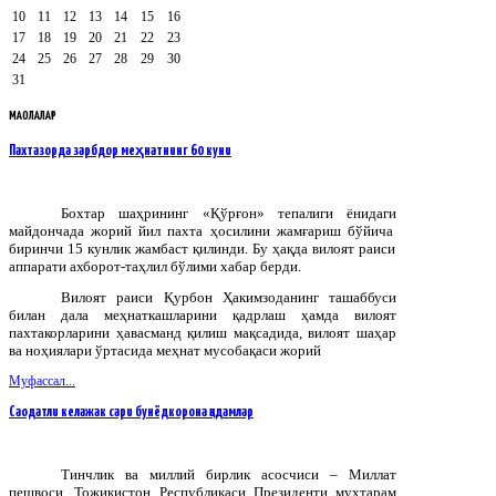
10
11
12
13
14
15
16
17
18
19
20
21
22
23
24
25
26
27
28
29
30
31
МАҚОЛАЛАР
Пахтазорда зарбдор меҳнатнинг 60 куни
Бохтар
шаҳрининг
«
Қўрғон
»
тепалиги
ёнидаги
майдончада
жорий
йил
пахта
ҳосилини
жамғариш
бўйича
биринчи
15
кунлик
жамбаст
қилинди
.
Бу ҳақда вилоят раиси
аппарати ахборот-таҳлил бўлими хабар берди.
Вилоят раиси Қурбон Ҳакимзоданинг ташаббуси
билан дала меҳнаткашларини қадрлаш ҳамда вилоят
пахтакорларини ҳавасманд қилиш мақсадида, вилоят шаҳар
ва ноҳиялари ўртасида меҳнат мусобақаси жорий
Муфассал...
Саодатли келажак сари бунёдкорона қадамлар
Тинчлик ва миллий бирлик асосчиси – Миллат
пешвоси, Тожикистон Республикаси Президенти муҳтарам