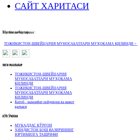
САЙТ ХАРИТАСИ
Муҳим хабарлар :
Биз билан боғланинг:
ТОЖИКИСТОН-ШВЕЙЦАРИЯ МУНОСАБАТЛАРИ МУҲОКАМА ҚИЛИНДИ >
ЯНГИ
МАҚОЛАЛАР
ТОЖИКИСТОН-ШВЕЙЦАРИЯ
МУНОСАБАТЛАРИ МУҲОКАМА
ҚИЛИНДИ
ТОЖИКИСТОН-ШВЕЙЦАРИЯ
МУНОСАБАТЛАРИ МУҲОКАМА
ҚИЛИНДИ
Китоб - маърифат пойдевори ва нажот
қалъаси
КӮП
ӮҚИЛГАН
МУҚАДДАС ҚЎРҒОН
ҲИНДИСТОН БОШ ВАЗИРИНИНГ
ЮРТИМИЗГА ТАШРИФИ