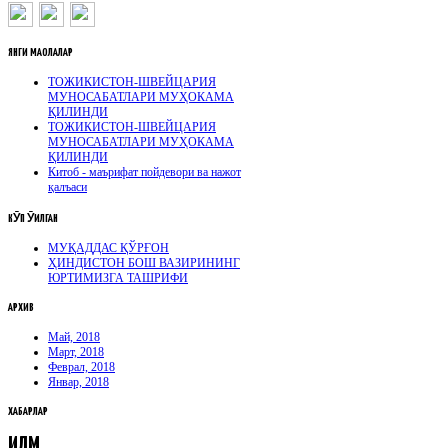
ЯНГИ
МАҚОЛАЛАР
ТОЖИКИСТОН-ШВЕЙЦАРИЯ
МУНОСАБАТЛАРИ МУҲОКАМА
ҚИЛИНДИ
ТОЖИКИСТОН-ШВЕЙЦАРИЯ
МУНОСАБАТЛАРИ МУҲОКАМА
ҚИЛИНДИ
Китоб - маърифат пойдевори ва нажот
қалъаси
КӮП
ӮҚИЛГАН
МУҚАДДАС ҚЎРҒОН
ҲИНДИСТОН БОШ ВАЗИРИНИНГ
ЮРТИМИЗГА ТАШРИФИ
АРХИВ
Май, 2018
Март, 2018
Феврал, 2018
Январ, 2018
ХАБАРЛАР
ИЛМ