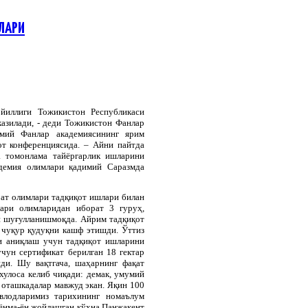
КЛАРИ
йиллиги Тожикистон Республикаси
азилади, - деди Тожикистон Фанлар
имий Фанлар академиясининг ярим
от конференциясида. – Айни пайтда
а томонлама тайёргарлик ишларини
демия олимлари қадимий Саразмда
рат олимлари тадқиқот ишлари билан
лари олимларидан иборат 3 гуруҳ,
н шуғулланишмоқда. Айрим тадқиқот
 чуқур қудуқни кашф этишди. Ўттиз
ни аниқлаш учун тадқиқот ишларини
чун сертификат берилган 18 гектар
ди. Шу вақтгача, шаҳарнинг фақат
хулоса келиб чиқади: демак, умумий
 оташкадалар мавжуд экан. Яқин 100
влодларимиз тарихининг номаълум
 ёнма-ён жойлашган кўҳна Панжакент