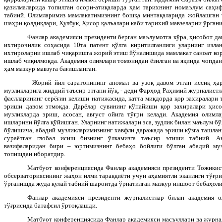
қазилмаларида топилган осори-атиқаларда ҳам тарихнинг номаълум саҳи
табиий. Олимларимиз мамлакатимизнинг бошқа минтақаларида жойлашган 
шаҳри қолдиқлари, Ҳулбук, Ҳисор қалъалари каби тарихий мавзеларни ўрга
Фанлар академияси президенти берган маълумотга кўра, ҳисобот д
ихтирочилик соҳасида 10та патент қўлга киритилганлиги уларнинг изла
ихтироларни ишлаб чиқаришга жорий этиш йўналишида мамлакат саноат кор
ишлаб чиқилмоқда. Академия олимлари томонидан ёзилган ва яқинда чопдан
ҳам мазкур мавзуга бағишланган.
- Жорий йил саратонининг аномал ва узоқ давом этган иссиқ ҳа
музликларига жиддий таъсир этгани йўқ, - деди Фарҳод Раҳимий журналистл
фаслларининг серёғин келиши натижасида, катта миқдорда қор захиралари 
эриши давом этмоқда. Дарёлар сувининг кўпайиши қор захиралари ҳисо
музликларда эриш, асосан, август ойига тўғри келади. Академия олимл
ишларини йўлга қўйишган. Уларнинг натижалари эса, зудлик билан маълум б
бўлишича, абадий музликларимизнинг хавфли даражада эриши кўзга ташлан
сураётган глобал исиш бизнинг ўлкамизга таъсир этиши табиий. А
вазифаларидан бири – юртимизнинг бебаҳо бойлиги бўлган абадий му
топишдан иборатдир.
Матбуот конференциясида Фанлар академияси президенти Тожики
обсерваториясининг жаҳон илми тараққиёти учун аҳамиятли эканлиги тўғри
ўрганишда жуда қулай табиий шароитда ўрнатилган мазкур иншоот бебаҳоли
Фанлар академияси президенти журналистлар билан академия о
тўғрисида батафсил ўртоқлашди.
Матбуот конференциясида Фанлар академияси масъуллари ва журна