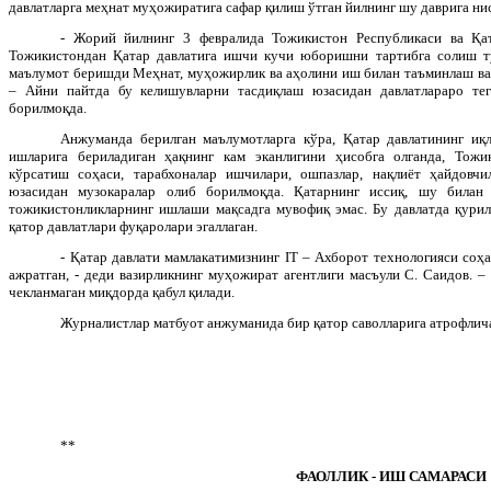
давлатларга меҳнат муҳожиратига сафар қилиш ўтган йилнинг шу даврига ни
- Жорий йилнинг 3 февралида Тожикистон Республикаси ва Қа
Тожикистондан Қатар давлатига ишчи кучи юборишни тартибга солиш тў
маълумот беришди Меҳнат, муҳожирлик ва аҳолини иш билан таъминлаш ваз
– Айни пайтда бу келишувларни тасдиқлаш юзасидан давлатлараро те
борилмоқда.
Анжуманда берилган маълумотларга кўра, Қатар давлатининг иқ
ишларига бериладиган ҳақнинг кам эканлигини ҳисобга олганда, Тожик
кўрсатиш соҳаси, тарабхоналар ишчилари, ошпазлар, нақлиёт ҳайдов
юзасидан музокаралар олиб борилмоқда. Қатарнинг иссиқ, шу билан
тожикистонликларнинг ишлаши мақсадга мувофиқ эмас. Бу давлатда қури
қатор давлатлари фуқаролари эгаллаган.
- Қатар давлати мамлакатимизнинг
IT
– Ахборот технологияси соҳа
ажратган, - деди вазирликнинг муҳожират агентлиги масъули С. Саидов. 
чекланмаган миқдорда қабул қилади.
Журналистлар матбуот анжуманида бир қатор саволларига атрофлич
**
ФАОЛЛИК - ИШ САМАРАСИ