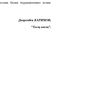
аоллик билан ёндашмоғимиз лозим.
Давронбек
КАРИМОВ,
“Халқ овози”.