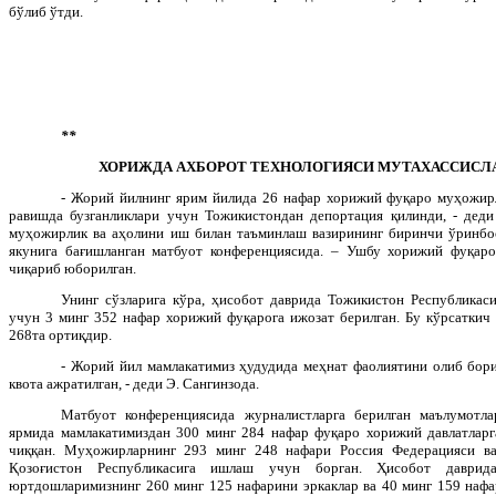
бўлиб ўтди.
**
ХОРИЖДА АХБОРОТ ТЕХНОЛОГИЯСИ МУТАХАССИСЛ
- Жорий йилнинг ярим йилида 26 нафар хорижий фуқаро муҳожир
равишда бузганликлари учун Тожикистондан депортация қилинди, - деди
муҳожирлик ва аҳолини иш билан таъминлаш вазирининг биринчи ўринбо
якунига бағишланган матбуот конференциясида. – Ушбу хорижий фуқаро
чиқариб юборилган.
Унинг сўзларига кўра, ҳисобот даврида Тожикистон Республика
учун 3 минг 352 нафар хорижий фуқарога ижозат берилган. Бу кўрсаткич 
268та ортиқдир.
- Жорий йил мамлакатимиз ҳудудида меҳнат фаолиятини олиб бор
квота ажратилган, - деди Э. Сангинзода.
Матбуот конференциясида журналистларга берилган маълумотл
ярмида мамлакатимиздан 300 минг 284 нафар фуқаро хорижий давлатларг
чиққан. Муҳожирларнинг 293 минг 248 нафари Россия Федерацияси в
Қозоғистон Республикасига ишлаш учун борган. Ҳисобот даврид
юртдошларимизнинг 260 минг 125 нафарини эркаклар ва 40 минг 159 нафа