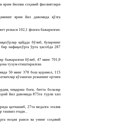
и ярим йиллик соҳавий фаолиятлари
иянинг ярим йил давомида қўлга
жет режаси 102,1 фоизга бажарилган.
қахўрлар қайдда бўлиб, буларнинг
 бир нафақахўрга ўрта ҳисобда 287
р бажарилган бўлиб, 47 минг 701,9
 дона тухум етиштирилган.
ияда 56 минг 378 бош қорамол, 115
саткичлар кўзланган режанинг ортиғи
ордиқ чиқариш боғи, битта болалар
орий йил давомида 875та турли хил
рида қатнашиб, 27та медалга эгалик
 ташкил этади...
арга ноҳия раиси ва унинг соҳавий