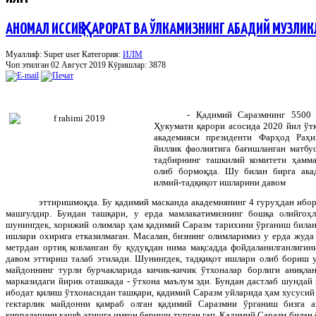
АНОМАЛ ИССИҚ ҲАРОРАТ ВА ЎЛКАМИЗНИНГ АБАДИЙ МУЗЛИ
Муаллиф: Super user
Категория:
ИЛМ
Чоп этилган 02 Август 2019
Кӯришлар: 3878
- Қадимий Саразмнинг 5500 
Ҳукумати қарори асосида 2020 йил ўтк
академияси президенти Фарҳод Раҳ
йиллик фаолиятига бағишланган матбу
тадбирнинг ташкилий комитети ҳамм
олиб бормоқда. Шу билан бирга ака
илмий-тадқиқот ишларини давом
эттиришмоқда. Бу қадимий масканда академиянинг 4 гуруҳдан ибо
машғулдир. Бундан ташқари, у ерда мамлакатимизнинг бошқа олийгоҳ
шунингдек, хорижий олимлар ҳам қадимий Саразм тарихини ўрганиш била
ишлари охирига етказилмаган. Масалан, бизнинг олимларимиз у ерда жуда
метрдан ортиқ ковланган бу қудуқдан нима мақсадда фойдаланилганлиги
давом эттириш талаб этилади. Шунингдек, тадқиқот ишлари олиб бориш у
майдоннинг турли бурчакларида кичик-кичик ўтхоналар борлиги аниқлан
марказидаги йирик оташкада - ўтхона маълум эди. Бундан дастлаб шундай 
ибодат қилиш ўтхонасидан ташқари, қадимий Саразм уйларида ҳам хусусий
гектарлик майдонни қамраб олган қадимий Саразмни ўрганиш бизга а
қирраларини кашф этишга имкон бериши турган гап. Қадимий Саразм билан