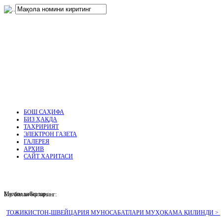
нглар
.
БОШ САҲИФА
БИЗ ҲАҚДА
ТАҲРИРИЯТ
ЭЛЕКТРОН ГАЗЕТА
ГАЛЕРЕЯ
АРХИВ
САЙТ ХАРИТАСИ
Муҳим хабарлар :
Биз билан боғланинг:
ТОЖИКИСТОН-ШВЕЙЦАРИЯ МУНОСАБАТЛАРИ МУҲОКАМА ҚИЛИНДИ >