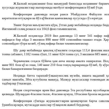
Ж.Балхий ноҳиясининг бош маъмурий биносида ноҳиянинг биринч
хусусида журналистлар иштирокида матбуот конференцияси бўлиб ўтди.
Конференция давомида ноҳия раиси Убайдуллои Файзулло ноҳ
киритилган ютуқлари ва йўл қўйилган камчиликлар хусусида сўз юритди.
Унинг берган маълумотига кўра, ўтган давр мобайнида ноҳияда бюд
Ижтимоий солиқ режаси эса 104,6 фоиз таъминланган.
Ж.Балхий ноҳиясида 2019 йил давомида 13 минг 541 нафар нафа
нафақаси бир ойда 3 миллион 898 минг 600 сомонийни ташкил этади. Ҳар
сомонийдан тўғри келиб, тўлиқ нафақа билан таъминланганлар.
Шу давр мобайнида қишлоқ хўжалиги соҳасида 113,4 фоизлик ишла
тонна сабзавот, 1182 тонна гўшт, 11 минг 624 тонна сут, 3 миллион 685 минг
Чорвачилик соҳаси бўйича ҳам анча ишлар амалга оширилган. Ноҳ
минг 901 бош қў-ю эчки, 140 минг 210 бош товуқ парваришда бўлиб, бу кўр
билан бажарилганини билдиради.
Ноҳияда битта тарихий-ўлкашунослик музейи, иккита маданий ҳ
санъат мактаби, 38та кутубхона мавжуд. Мазкур муассасалар томонидан ж
тадбирлар ўтказилди.
Ноҳия спортчилари ярим йил давомида 5та республика мусобақала
қилишди. Шулардан 4тасини тилло, 4тасини кумуш, 19тасини бронза медаллар
Конференция сўнгида журналистларни қизиқтирган барча саволл
ўринбосарлари, мутасадди шахслар тўлақонли жавоб бердилар.