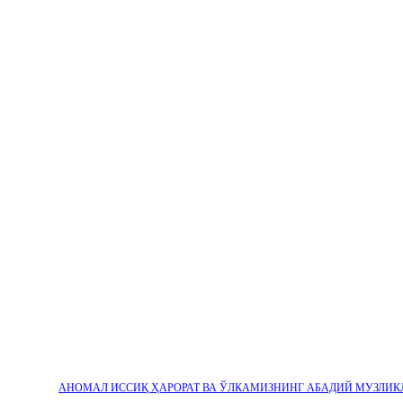
АНОМАЛ ИССИҚ ҲАРОРАТ ВА ЎЛКАМИЗНИНГ АБАДИЙ МУЗЛИК