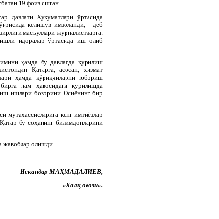
сбатан 19 фоиз ошган.
тар давлати Ҳукуматлари ўртасида
ғрисида келишув имзоланди, - деб
ирлиги масъуллари журналистларга.
гишли идоралар ўртасида иш олиб
лимини ҳамда бу давлатда қурилиш
истондан Қатарга, асосан, хизмат
чилари ҳамда қўриқчиларни юбориш
 бирга нам ҳавосидаги қурилишда
лиш ишлари бозорини Осиёнинг бир
си мутахассисларига кенг имтиёзлар
– Қатар бу соҳанинг билимдонларини
а жавоблар олишди.
Искандар МАҲМАДАЛИЕВ,
«Халқ овози».