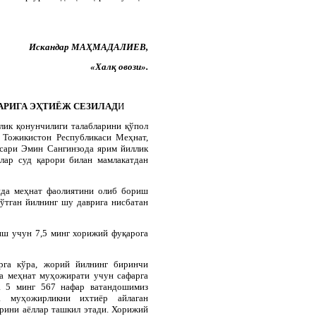
Искандар МАҲМАДАЛИЕВ,
«Халқ овози».
АРИГА ЭҲТИЁЖ СЕЗИЛАД
И
лик қонунчилиги талабларини қўпол
 Тожикистон Республикаси Меҳнат,
сари Эмин Сангинзода ярим йиллик
лар суд қарори билан мамлакатдан
сида меҳнат фаолиятини олиб бориш
ўтган йилнинг шу даврига нисбатан
иш учун 7,5 минг хорижий фуқарога
арга кўра, жорий йилнинг биринчи
а меҳнат муҳожирати учун сафарга
а 5 минг 567 нафар ватандошимиз
а муҳожирликни ихтиёр айлаган
рини аёллар ташкил этади. Хорижий