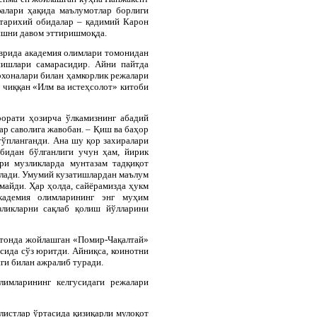
фалари ҳақида маълумотлар борлиги
тарихий обидалар – қадимий Карон
нишни давом эттиришмоқда.
аврида академия олимлари томонидан
нишлари самарасидир. Айни пайтда
хоналари билан ҳамкорлик режалари
 чиққан «Илм ва истеҳсолот» китоби
рорати ҳозирча ўлкамизнинг абадий
ар саволига жавобан. – Қиш ва баҳор
тўпланганди. Ана шу қор захиралари
бидан бўлганлиги учун ҳам, йирик
ари музликларда мунтазам тадқиқот
ўлади. Умумий кузатишлардан маълум
майди. Ҳар ҳолда, сайёрамизда ҳукм
кадемия олимларининг энг муҳим
зликларни сақлаб қолиш йўлларини
стонда жойлашган «Помир-Чақалтай»
сида сўз юритди. Айниқса, коинотни
ги билан ажралиб туради.
лимларининг келгусидаги режалари
листлар ўртасида қизиқарли мулоқот