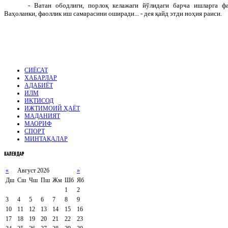
- Ватан ободлиги, порлоқ келажаги йўлидаги барча ишларга ф
Ваҳоланки, фаоллик иш самарасини оширади... - дея қайд этди ноҳия раиси.
СИЁСАТ
ХАБАРЛАР
АДАБИЁТ
ИЛМ
ИҚТИСОД
ИЖТИМОИЙ ҲАЁТ
МАДАНИЯТ
МАОРИФ
СПОРТ
МИНТАҚАЛАР
КАЛЕНДАР
«
Август 2026
»
Дш
Сш
Чш
Пш
Жм
Шб
Яб
1
2
3
4
5
6
7
8
9
10
11
12
13
14
15
16
17
18
19
20
21
22
23