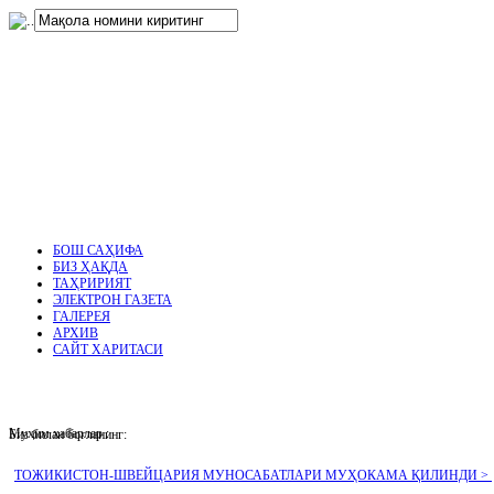
нглар
.
БОШ САҲИФА
БИЗ ҲАҚДА
ТАҲРИРИЯТ
ЭЛЕКТРОН ГАЗЕТА
ГАЛЕРЕЯ
АРХИВ
САЙТ ХАРИТАСИ
Муҳим хабарлар :
Биз билан боғланинг:
ТОЖИКИСТОН-ШВЕЙЦАРИЯ МУНОСАБАТЛАРИ МУҲОКАМА ҚИЛИНДИ >