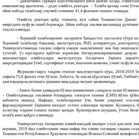
- Давлатимиз сарвари кўрсатмаларига риоя қилган ҳолда, олийгоҳи
имкониятлар яратилган, - деди олийгоҳ ректори. – Талаба қизлар сони ўтга
айни пайтда талабалар умумий сонининг 41,4 фоизини ташкил этишади.
Олийгоҳ ректори қайд этишича, кун сайин Тожикистон Давлат 
миқёсдаги нуфузи ошиб бормоқда. Айни пайтда таълим масканида дунёнинг
таҳсил олмоқда.
- Хорижий талабаларнинг аксарияти Ҳиндистон ҳиссасига тўғри кел
Хорижий талабалар бакалавр, магистратура,
PhD
, аспирантура, докторант
Университетимизда таълим сифати юқори эканлигининг яна бир нишонаси
тугатиб, ўз юртларига қайтган хорижлик битирувчиларимизнинг деярл
мамлакатлари олийгоҳлари магистратура босқичига ўқишга кираётг
аккредитациядан ўтиб, сертификат олгач, ишончим комилки, унинг нуфузи ха
Журналистларга тақдим этилган маълумотларга кўра, 2018-2019 ў
сифати 75,8 фоизга тенг бўлган. Албатта, бу юксак кўрсаткич бўлиб, Тиббиё
ҳам юқорироқ натижага эришиш мақсадида меҳнат қилишмоқда.
- Замон билан ҳамқадам бўлиш ишимизнинг самараси яхши бўлишига 
– Олийгоҳимизда таълимни бошқариш электрон тизими (
LMS
) йўлга қўйи
кабинети мавжуд. Нафақат, талабаларнинг ўзи, балки уларнинг ота-он
фарзандларининг ўқишини назорат остига олишлари мумкин. Қолаверса, 
ҳолатлар олдини олишга хизмат қилади. Қувонарлиси шундаки, ўтган йили
ножўя амал қайдга олинмади.
Университетда ёшларнинг илмий-ижодий ишлари учун ҳам кенг имк
керакки, 2019 йил олийгоҳнинг икки нафар ёш олими соғлиқни сақлаш соҳ
Тожикистон Республикаси Ҳукумати томонидан Исмоил Сомоний мукофоти 