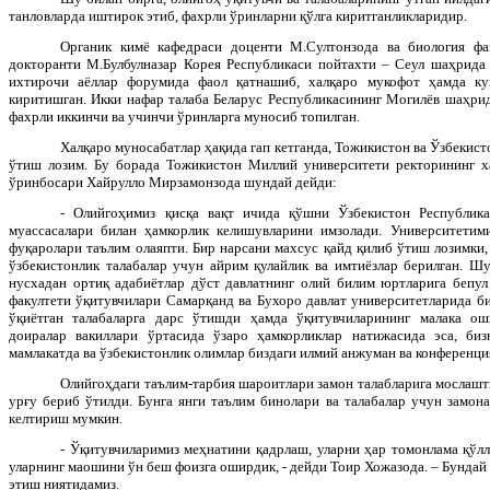
танловларда иштирок этиб, фахрли ўринларни қўлга киритганликларидир.
Органик кимё кафедраси доценти М.Султонзода ва биология ф
докторанти М.Булбулназар Корея Республикаси пойтахти – Сеул шаҳрида
ихтирочи аёллар форумида фаол қатнашиб, халқаро мукофот ҳамда ку
киритишган. Икки нафар талаба Беларус Республикасининг Могилёв шаҳрид
фахрли иккинчи ва учинчи ўринларга муносиб топилган.
Халқаро муносабатлар ҳақида гап кетганда, Тожикистон ва Ўзбекист
ўтиш лозим. Бу борада Тожикистон Миллий университети ректорининг ха
ўринбосари Хайрулло Мирзамонзода шундай дейди:
- Олийгоҳимиз қисқа вақт ичида қўшни Ўзбекистон Республик
муассасалари билан ҳамкорлик келишувларини имзолади. Университетим
фуқаролари таълим олаяпти. Бир нарсани махсус қайд қилиб ўтиш лозимки
ўзбекистонлик талабалар учун айрим қулайлик ва имтиёзлар берилган. Шу
нусхадан ортиқ адабиётлар дўст давлатнинг олий билим юртларига бепул
факултети ўқитувчилари Самарқанд ва Бухоро давлат университетларида б
ўқиётган талабаларга дарс ўтишди ҳамда ўқитувчиларининг малака о
доиралар вакиллари ўртасида ўзаро ҳамкорликлар натижасида эса, биз
мамлакатда ва ўзбекистонлик олимлар биздаги илмий анжуман ва конференц
Олийгоҳдаги таълим-тарбия шароитлари замон талабларига мослашт
урғу бериб ўтилди. Бунга янги таълим бинолари ва талабалар учун замон
келтириш мумкин.
- Ўқитувчиларимиз меҳнатини қадрлаш, уларни ҳар томонлама қўлл
уларнинг маошини ўн беш фоизга оширдик, - дейди Тоир Хожазода. – Бундай
этиш ниятидамиз.