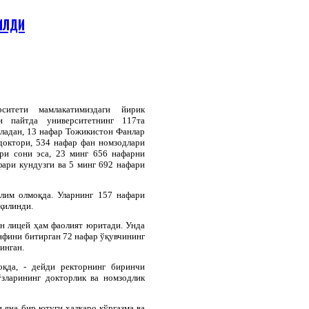
РИЛДИ
ситети мамлакатимиздаги йирик
и пайтда университетнинг 117та
ладан, 13 нафар Тожикистон Фанлар
доктори, 534 нафар фан номзодлари
ри сони эса, 23 минг 656 нафарни
ари кундузги ва 5 минг 692 нафари
ълим олмоқда. Уларнинг 157 нафари
қилинди.
н лицей ҳам фаолият юритади. Унда
инфини битирган 72 нафар ўқувчининг
инган.
оқда, - дейди ректорнинг биринчи
зларининг докторлик ва номзодлик
и яна бир ютуғи халқаро кўргазма ва