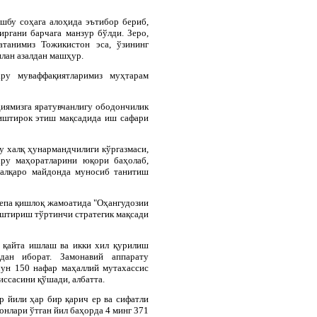
шбу соҳага алоҳида эътибор бериб,
ргани барчага манзур бўлди. Зеро,
атанимиз Тожикистон эса, ўзининг
илан азалдан машҳур.
ару муваффақиятларимиз муҳтарам
ҳиямизга яратувчанлигу ободончилик
иштирок этиш мақсадида иш сафари
у халқ ҳунармандчилиги кўргазмаси,
ару маҳоратларини юқори баҳолаб,
халқаро майдонда муносиб танитиш
епа қишлоқ жамоатида "Оҳангудозии
аштириш тўртинчи стратегик мақсади
 қайта ишлаш ва икки хил қурилиш
ан иборат. Замонавий аппарату
ун 150 нафар маҳаллий мутахассис
иссасини қўшади, албатта.
р йили ҳар бир қарич ер ва сифатли
нлари ўтган йил баҳорда 4 минг 371