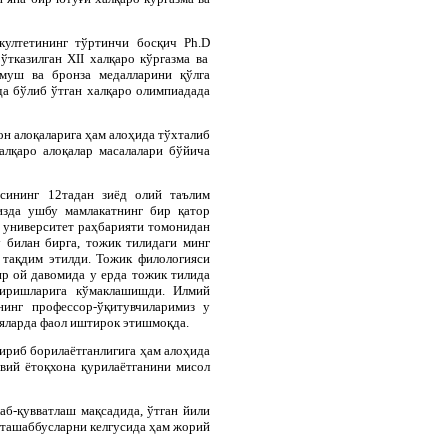
акултетининг тўртинчи босқич
Ph
.
D
 ўтказилган
XII
халқаро кўргазма ва
муш ва бронза медалларини қўлга
а бўлиб ўтган халқаро олимпиадада
он алоқаларига ҳам алоҳида тўхталиб
лқаро алоқалар масалалари бўйича
асининг 12тадан зиёд олий таълим
изда ушбу мамлакатнинг бир қатор
, университет раҳбарияти томонидан
 билан бирга, тожик тилидаги минг
 тақдим этилди. Тожик филологияси
ир ой давомида у ерда тожик тилида
ширишларига кўмаклашишди. Илмий
нинг профессор-ўқитувчиларимиз у
ияларда фаол иштирок этишмоқда.
ириб борилаётганлигига ҳам алоҳида
авий ётоқхона қурилаётганини мисол
аб-қувватлаш мақсадида, ўтган йили
 ташаббусларни келгусида ҳам жорий