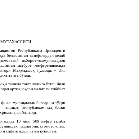
Т МУТАХАССИСИ
икистон Республикаси Президенти
а белгиланган вазифалардан келиб
амонавий ахборот-коммуникацион
ишланган матбуот конференциясида
доктори Маҳмадшоҳ Гулзода. – Энг
икатга эга бўлди.
оҳи ташкил топганлигига ўтган йили
ардан ортиқ юқори малакали тиббиёт
 фоизи мустақиллик йилларига тўғри
, нафақат, республикамизда, балки
хримиз ҳисобланади.
йгоҳида 10 минг 509 нафар талаба
унингдек, педиатрия, стомотология,
им сифати яхши йўлга қўйилган.