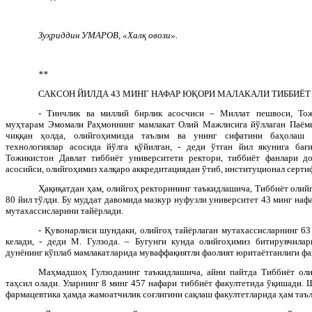
Зуҳриддин УМАРОВ, «Халқ овози».
**
САКСОН ЙИЛДА 43 МИНГ НАФАР ЮҚОРИ МАЛАКАЛИ ТИББИЁ
- Тинчлик ва миллий бирлик асосчиси – Миллат пешвоси, Тож
муҳтарам Эмомали Раҳмоннинг мамлакат Олий Мажлисига йўллаган Паёмид
чиққан ҳолда, олийгоҳимизда таълим ва унинг сифатини баҳолаш з
технологиялар асосида йўлга қўйилган, - деди ўтган йил якунига бағ
Тожикистон Давлат тиббиёт университети ректори, тиббиёт фанлари 
асосийси, олийгоҳимиз халқаро аккредитациядан ўтиб, институционал сертиф
Ҳақиқатдан ҳам, олийгоҳ ректорининг таъкидлашича, Тиббиёт олийг
80 йил тўлди. Бу муддат давомида мазкур нуфузли университет 43 минг наф
мутахассисларини тайёрлади.
- Қувонарлиси шундаки, олийгоҳ тайёрлаган мутахассисларнинг 63
келади, - деди М. Гулзода. – Бугунги кунда олийгоҳимиз битирувчилари
дунёнинг кўплаб мамлакатларида муваффақиятли фаолият юритаётганлиги фа
Маҳмадшоҳ Гулзоданинг таъкидлашича, айни пайтда Тиббиёт оли
таҳсил олади. Уларнинг 8 минг 457 нафари тиббиёт факултетида ўқишади. Ш
фармацевтика ҳамда жамоатчилик соғлигини сақлаш факултетларида ҳам таъл