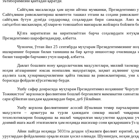
эътиборимизни қайтадан қаратди.
Сайёҳлик масаласида ҳам шуни айтиш мумкинки, Президентимиз у
Сайёҳликни ривожлантириш комитети ташкил этгани ва соҳани ривожланти
сайёҳлик бутун дунёда сердаромад соҳалардан бири саналади. Азиз в
саёҳатбоп масканлари, кўллари-ю томошабоп манзарали жойларга бойлиги б
Қўлга киритилган ва киритилаётган барча соҳалардаги ютуқл
Президентимиз шарофатидандир, албатта.
Чунончи, ўтган йил 25 сентябрда муҳтарам Президентимизнинг но
ишларининг бориши билан танишиш ва бир қатор иншоотлар очилишида 
билан ташрифи барчамиз учун шараф, албатта.
Давлат бошлиғи нону қандолатчилик маҳсулотлари, миллий таомлар
ноҳия аёлларининг юксак нонпазлик маҳоратлари, заҳмат аҳлининг ҳун
аҳолига халқ ҳунармандчилигини қайта тиклаш ва ривожлантириш, уни 
борасида фойдали кўрсатмалар берди.
Ушбу сафар доирасида муҳтарам Президентимиз ноҳиянинг Чоргулт
Тожикистон" корхонаси фаолиятини бошлаб берганлиги мамлакатни саноатл
сари қўйилган шахдам қадамлардан бири, деб ўйлайман.
Ушбу корхона фаолиятининг асосий йўналиши темир парчаларини
маҳсулоти – арматура ва турли ҳажмдаги симлар ишлаб чиқаришд
технологияларни бошқариш ва ишлаб чиқарилган маҳсулотни қадоқлаш уч
доимий ишга жалб этилганлиги ҳам ноҳияда ишсизлар сони қисқаришига ўз ҳ
Айни пайтда ноҳияда 5031та деҳқон хўжалиги фаолият юритиб, ҳа
уруғлардан фойдаланиш орқали яхши ҳосил олинади. Шунингдек, ноҳия деҳқо