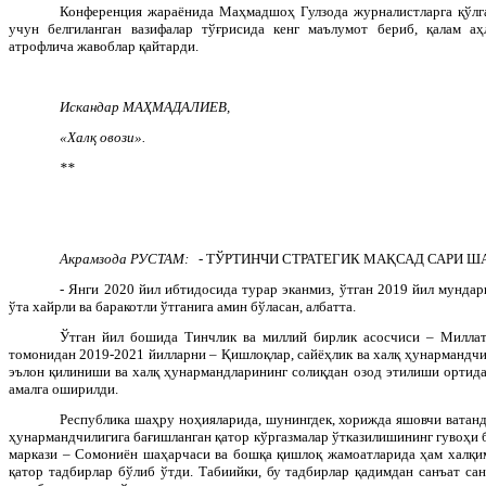
Конференция жараёнида Маҳмадшоҳ Гулзода журналистларга қўлга
учун белгиланган вазифалар тўғрисида кенг маълумот бериб, қалам аҳ
атрофлича жавоблар қайтарди.
Искандар МАҲМАДАЛИЕВ,
«Халқ овози».
**
Акрамзода РУСТАМ:
- ТЎРТИНЧИ СТРАТЕГИК МАҚСАД САРИ 
- Янги 2020 йил ибтидосида турар эканмиз, ўтган 2019 йил мундар
ўта хайрли ва баракотли ўтганига амин бўласан, албатта.
Ўтган йил бошида Тинчлик ва миллий бирлик асосчиси – Милла
томонидан 2019-2021 йилларни – Қишлоқлар, сайёҳлик ва халқ ҳунармандч
эълон қилиниши ва халқ ҳунармандларининг солиқдан озод этилиши ортида
амалга оширилди.
Республика шаҳру ноҳияларида, шунингдек, хорижда яшовчи ватан
ҳунармандчилигига бағишланган қатор кўргазмалар ўтказилишининг гувоҳи 
маркази – Сомониён шаҳарчаси ва бошқа қишлоқ жамоатларида ҳам халқи
қатор тадбирлар бўлиб ўтди. Табиийки, бу тадбирлар қадимдан санъат са