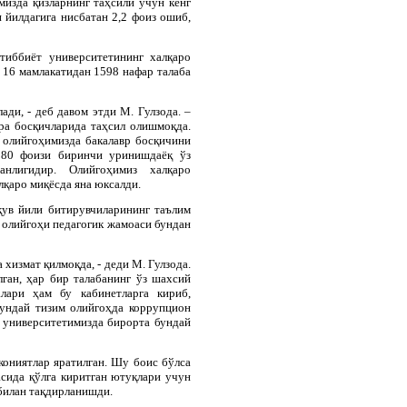
мизда қизларнинг таҳсили учун кенг
н йилдагига нисбатан 2,2 фоиз ошиб,
тиббиёт университетининг халқаро
 16 мамлакатидан 1598 нафар талаба
ади, - деб давом этди М. Гулзода. –
ура босқичларида таҳсил олишмоқда.
 олийгоҳимизда бакалавр босқичини
и 80 фоизи биринчи уринишдаёқ ўз
анлигидир. Олийгоҳимиз халқаро
лқаро миқёсда яна юксалди.
қув йили битирувчиларининг таълим
т олийгоҳи педагогик жамоаси бундан
хизмат қилмоқда, - деди М. Гулзода.
лган, ҳар бир талабанинг ўз шахсий
алари ҳам бу кабинетларга кириб,
бундай тизим олийгоҳда коррупцион
 университетимизда бирорта бундай
ониятлар яратилган. Шу боис бўлса
асида қўлга киритган ютуқлари учун
билан тақдирланишди.