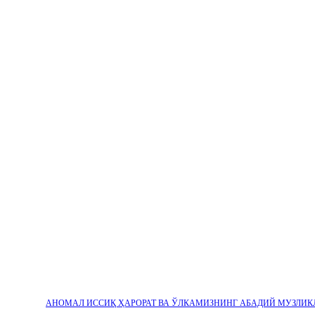
АНОМАЛ ИССИҚ ҲАРОРАТ ВА ЎЛКАМИЗНИНГ АБАДИЙ МУЗЛИК