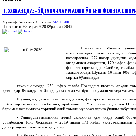
Т. ХОЖАЗОДА: - ЎҚИТУВЧИЛАР МАОШИ ЎН БЕШ ФОИЗГА ОШИ
Муаллиф: Super user
Категория:
МАОРИФ
Чоп этилган 03 Феврал 2020
Кӯришлар: 3046
Тожикистон Миллий универ
олийгоҳлардан бири саналади. Айн
кафедрасида 1272 нафар ўқитувчи, жум
академияси академиги, 179 нафар фан 
фаолият юритмоқда. Олийгоҳ талабала
ташкил этади. Шундан 16 минг 906 наф
сиртқи бўлимларда
таҳсил олмоқда. 259 нафар талаба Президент квотаси орқали та
қизлардир. Бу ҳақда олийгоҳда ўтказилган матбуот анжумани чоғида маълум 
Шунингдек, университет қошида аниқ фанларга ихтисослаштирилга
364 нафар ўқувчи таълим билан қамраб олинган. Ўтган йили лицейнинг 11-с
бари мамлакатимиз ва хорижий олий таълим муассасаларига ўқишга қабул қил
- Университетимизнинг илмий салоҳияти ҳам янада ошиб борм
ўринбосари Тоир Хожазода. – 2019 йилда 173 нафар ўқитувчиларимиз ў
диссертацияларини ҳимоя қилдилар.
Шу билан бирга, олийгоҳ ўқитувчи ва талабаларининг ўтган йилдаг