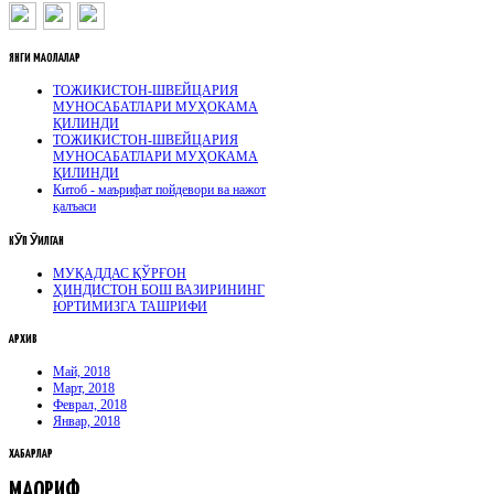
ЯНГИ
МАҚОЛАЛАР
ТОЖИКИСТОН-ШВЕЙЦАРИЯ
МУНОСАБАТЛАРИ МУҲОКАМА
ҚИЛИНДИ
ТОЖИКИСТОН-ШВЕЙЦАРИЯ
МУНОСАБАТЛАРИ МУҲОКАМА
ҚИЛИНДИ
Китоб - маърифат пойдевори ва нажот
қалъаси
КӮП
ӮҚИЛГАН
МУҚАДДАС ҚЎРҒОН
ҲИНДИСТОН БОШ ВАЗИРИНИНГ
ЮРТИМИЗГА ТАШРИФИ
АРХИВ
Май, 2018
Март, 2018
Феврал, 2018
Январ, 2018
ХАБАРЛАР
МАОРИФ