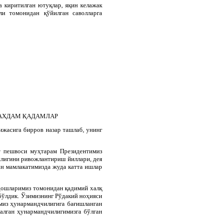
 киритилган ютуқлар, яқин келажак
ли томонидан қўйилган саволларга
ШАХДАМ ҚАДАМЛАР
ижасига бирров назар ташлаб, унинг
т пешвоси муҳтарам Президентимиз
илигини ривожлантириш йиллари, дея
н мамлакатимизда жуда катта ишлар
дошларимиз томонидан қадимий халқ
бўлдик. Ўзимизнинг Рўдакий ноҳияси
миз ҳунармандчилигига бағишланган
налган ҳунармандчилигимизга бўлган