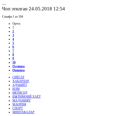
...
Чоп этилган 24.05.2018 12:54
Саҳифа 1 аз 104
Ортга
1
2
3
4
5
6
7
8
9
10
Олдинга
Охирига
СИЁСАТ
ХАБАРЛАР
АДАБИЁТ
ИЛМ
ИҚТИСОД
ИЖТИМОИЙ ҲАЁТ
МАДАНИЯТ
МАОРИФ
СПОРТ
МИНТАҚАЛАР