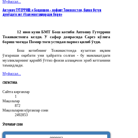
Муфассал...
Антониу ГУТЕРРИШ: « Бадахшон – нафақат Тожикистон, балки бутун
дунёдаги энг гўзал минтақалардан бири»
12 июн куни БМТ Бош котиби Антониу Гутерриш
Тожикистонга келди. У сафар доирасида Сарез кўлига
бориш чоғида Помир тоғи устидан парвоз қилиб ўтди.
Бош котибнинг Тожикистонда кузатган иқлим
ўзгариши оқибати уни ҳайратга солган - бу мамлакатдаги
музликларнинг қарийб ўттиз фоизи аллақачон эриб кетганини
таъкидлади.
Муфассал...
СТАТИСТИКА
Сайтга кирганлар
1
Мақолалар
872
Мақолаларни кӯрганлар сони
2492853
ӮҚУВЧИЛАР
СОНИ