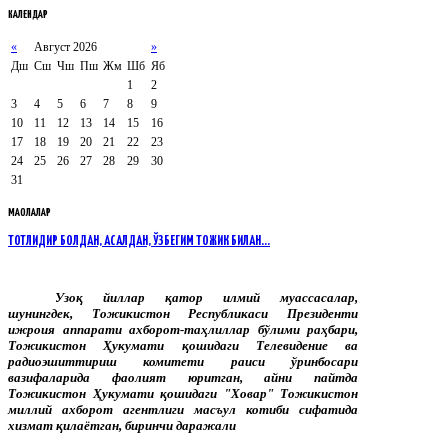
КАЛЕНДАР
«
Август 2026
»
Дш
Сш
Чш
Пш
Жм
Шб
Яб
1
2
3
4
5
6
7
8
9
10
11
12
13
14
15
16
17
18
19
20
21
22
23
24
25
26
27
28
29
30
31
МАҚОЛАЛАР
ТОТЛИДИР БОЛДАН, АСАЛДАН, ЎЗБЕГИМ ТОЖИК БИЛАН…
Узоқ йиллар қатор илмий муассасалар,
шунингдек, Тожикистон Республикаси Президенти
ижроия аппарати ахборот-таҳлиллар бўлими раҳбари,
Тожикистон Ҳукумати қошидаги Телевидение ва
радиоэшиттириш комитети раиси ўринбосари
вазифаларида фаолият юритган, айни пайтда
Тожикистон Ҳукумати қошидаги "Ховар" Тожикистон
миллий ахборот агентлиги масъул котиби сифатида
хизмат қилаётган, биринчи даражали