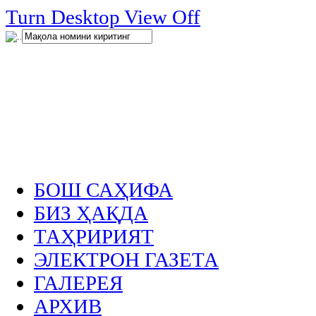
нглар
Turn Desktop View Off
.
БОШ САҲИФА
БИЗ ҲАҚДА
ТАҲРИРИЯТ
ЭЛЕКТРОН ГАЗЕТА
ГАЛЕРЕЯ
АРХИВ