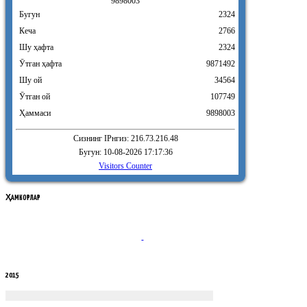
9
8
9
8
0
0
3
Бугун
2324
Кеча
2766
Шу ҳафта
2324
Ӯтган ҳафта
9871492
Шу ой
34564
Ӯтган ой
107749
Ҳаммаси
9898003
Сизнинг IPнгиз: 216.73.216.48
Бугун: 10-08-2026 17:17:36
Visitors Counter
ҲАМКОРЛАР
2015