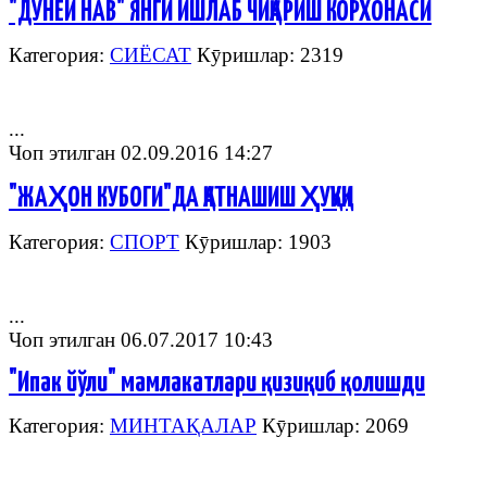
"ДУНЁИ НАВ" ЯНГИ ИШЛАБ ЧИҚАРИШ КОРХОНАСИ
Категория:
СИЁСАТ
Кӯришлар: 2319
...
Чоп этилган 02.09.2016 14:27
"ЖАҲОН КУБОГИ"ДА ҚАТНАШИШ ҲУҚУҚИ
Категория:
СПОРТ
Кӯришлар: 1903
...
Чоп этилган 06.07.2017 10:43
"Ипак йўли" мамлакатлари қизиқиб қолишди
Категория:
МИНТАҚАЛАР
Кӯришлар: 2069