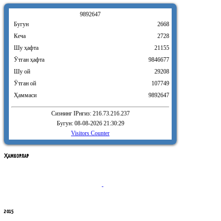
9
8
9
2
6
4
7
Бугун
2668
Кеча
2728
Шу ҳафта
21155
Ӯтган ҳафта
9846677
Шу ой
29208
Ӯтган ой
107749
Ҳаммаси
9892647
Сизнинг IPнгиз: 216.73.216.237
Бугун: 08-08-2026 21:30:29
Visitors Counter
ҲАМКОРЛАР
2015