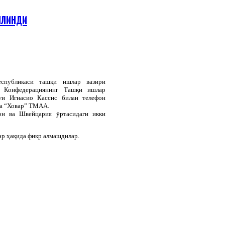
ИЛИНДИ
спубликаси ташқи ишлар вазири
 Конфедерациянинг Ташқи ишлар
ғи Игнасио Кассис билан телефон
да “Ховар” ТМАА.
он ва Швейцария ӯртасидаги икки
ар ҳақида фикр алмашдилар.