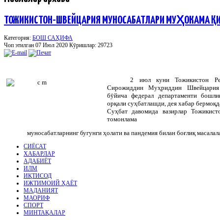
ТОЖИКИСТОН-ШВЕЙЦАРИЯ МУНОСАБАТЛАРИ МУҲОКАМА Қ
Категория:
БОШ САҲИФА
Чоп этилган 07 Июл 2020
Кӯришлар: 29723
2 июл куни Тожикистон Ре
Сирожиддин Муҳриддин Швейцария
бӯйича федерал департаменти бошли
орқали суҳбатлашди, дея хабар бермоқ
Суҳбат давомида вазирлар Тожикист
томонлама
муносабатларнинг бугунги ҳолати ва пандемия билан боғлиқ масалал
СИЁСАТ
ХАБАРЛАР
АДАБИЁТ
ИЛМ
ИҚТИСОД
ИЖТИМОИЙ ҲАЁТ
МАДАНИЯТ
МАОРИФ
СПОРТ
МИНТАҚАЛАР