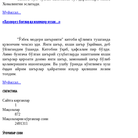
Ховалингни эслатади.
Муфассал...
«Хазонрез боғларда жилмаяр кузак…»
"Ўзбек модерн шеърияти" китоби қўлимга тушганда
қувончим чексиз эди. Янги шеър, яхши шеър ўқийман, деб
ўйлагандим ўшанда. Китобни ўқиб, ҳафсалам пир бўлди.
Аммо бунгача бўлган шеърий суҳбатларда эшитганим яхши
шеърлар қироати доимо янги шеър, замонавий шеър бўлиб
қолаверишига ишонгандим. Ва ушбу ўринда кўнглимга хуш
ёққан айрим шеърлар ҳайратини изҳор қилишни лозим
топдим.
Муфассал...
СТАТИСТИКА
Сайтга кирганлар
1
Мақолалар
872
Мақолаларни кӯрганлар сони
2491311
ӮҚУВЧИЛАР
СОНИ