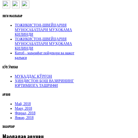
ЯНГИ
МАҚОЛАЛАР
ТОЖИКИСТОН-ШВЕЙЦАРИЯ
МУНОСАБАТЛАРИ МУҲОКАМА
ҚИЛИНДИ
ТОЖИКИСТОН-ШВЕЙЦАРИЯ
МУНОСАБАТЛАРИ МУҲОКАМА
ҚИЛИНДИ
Китоб - маърифат пойдевори ва нажот
қалъаси
КӮП
ӮҚИЛГАН
МУҚАДДАС ҚЎРҒОН
ҲИНДИСТОН БОШ ВАЗИРИНИНГ
ЮРТИМИЗГА ТАШРИФИ
АРХИВ
Май, 2018
Март, 2018
Феврал, 2018
Январ, 2018
ХАБАРЛАР
Мақолалар архиви