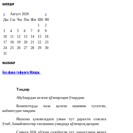
КАЛЕНДАР
«
Август 2026
»
Дш
Сш
Чш
Пш
Жм
Шб
Яб
1
2
3
4
5
6
7
8
9
10
11
12
13
14
15
16
17
18
19
20
21
22
23
24
25
26
27
28
29
30
31
МАҚОЛАЛАР
Биз фано туфроғи бўлдуқ…
Тақдир
Абубакрдан келган қўнғироқни ўчирдим.
Компютерда чала қолган ишимни тугатгач,
кабинетдан чиқдим.
Ишхона ҳовлисидаги улкан тут дарахти соясига
ўтиб, бамайлихотир гаплашиш умидида қўнғироқ қилдим.
Самога бўй чўзган салобатли тут дарахтлари менга