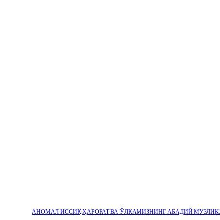
АНОМАЛ ИССИҚ ҲАРОРАТ ВА ЎЛКАМИЗНИНГ АБАДИЙ МУЗЛИК