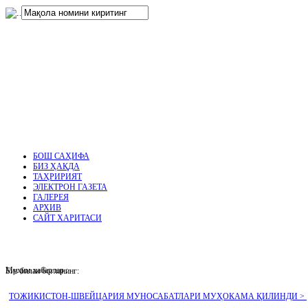
нглар
.
БОШ САҲИФА
БИЗ ҲАҚДА
ТАҲРИРИЯТ
ЭЛЕКТРОН ГАЗЕТА
ГАЛЕРЕЯ
АРХИВ
САЙТ ХАРИТАСИ
Муҳим хабарлар :
Биз билан боғланинг:
ТОЖИКИСТОН-ШВЕЙЦАРИЯ МУНОСАБАТЛАРИ МУҲОКАМА ҚИЛИНДИ >