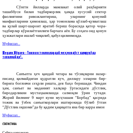
Сўнгги йилларда мамлакат олий раҳбарияти
ташаббуси билан тадбиркорлик ҳамда хусусий сектор
фаолиятини ривожлантириш, уларнинг қонуний
манфаатларини ҳимоялаш, ҳар томонлама қўллаб-қувватлаш
ва қулай шарт-шароит яратиб бериш борасида қатор чора-
тадбирлар кўрилаётганлиги барчага аён. Бу соҳага оид қонун
ҳужжатлари ишлаб чиқилиб, қабул қилинмоқда.
Муфассал...
Шерали Жўраев: -Тожикистонликлардай меҳмондўст халқ дунёда
топилмайди!..
Санъатга ҳеч қандай чегара ва тўсиқларни назар-
писанд қилмайдиган қудратли куч, диллару элларни бир-
бирига боғловчи сеҳрли ришта, дея баҳо беришади. Чиндан
ҳам, санъат ва маданият халқлар ўртасидаги дўстлик,
биродарликни мустаҳкамлашда салмоқли ўрин тутади.
Жорий йилнинг 9 март куни муҳташам “Борбад” қасрида
тожик ва ўзбек санъаткорлари иштирокида бўлиб ўтган
“Дўстлик оқшоми”да бу қадим ҳақиқатга яна бир карра имон
Муфассал...
СТАТИСТИКА
Сайтга кирганлар