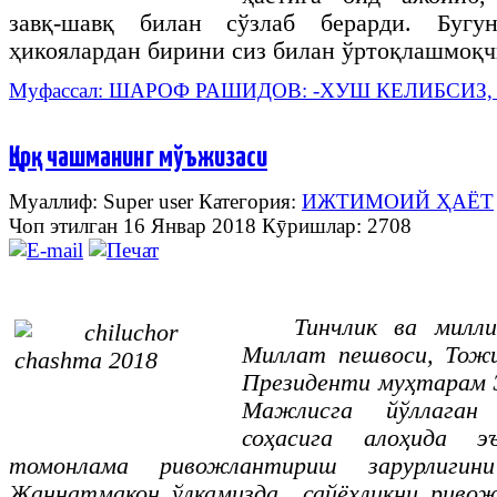
завқ-шавқ билан сўзлаб берарди. Буг
ҳикоялардан бирини сиз билан ўртоқлашмоқч
Муфассал: ШАРОФ РАШИДОВ: -ХУШ КЕЛИБСИЗ,
Қирқ чашманинг мўъжизаси
Муаллиф: Super user
Категория:
ИЖТИМОИЙ ҲАЁТ
Чоп этилган 16 Январ 2018
Кӯришлар: 2708
Тинчлик ва милли
Миллат пешвоси, Тожи
Президенти муҳтарам 
Мажлисга йўллаган
соҳасига алоҳида э
томонлама ривожлантириш зарурлигин
Жаннатмакон ўлкамизда сайёҳликни риво