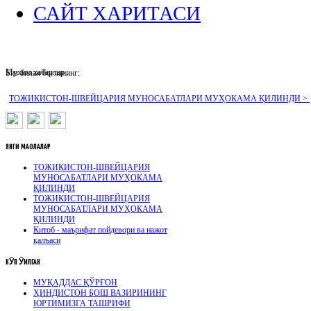
САЙТ ХАРИТАСИ
Муҳим хабарлар :
Биз билан боғланинг:
ТОЖИКИСТОН-ШВЕЙЦАРИЯ МУНОСАБАТЛАРИ МУҲОКАМА ҚИЛИНДИ >
ЯНГИ
МАҚОЛАЛАР
ТОЖИКИСТОН-ШВЕЙЦАРИЯ
МУНОСАБАТЛАРИ МУҲОКАМА
ҚИЛИНДИ
ТОЖИКИСТОН-ШВЕЙЦАРИЯ
МУНОСАБАТЛАРИ МУҲОКАМА
ҚИЛИНДИ
Китоб - маърифат пойдевори ва нажот
қалъаси
КӮП
ӮҚИЛГАН
МУҚАДДАС ҚЎРҒОН
ҲИНДИСТОН БОШ ВАЗИРИНИНГ
ЮРТИМИЗГА ТАШРИФИ