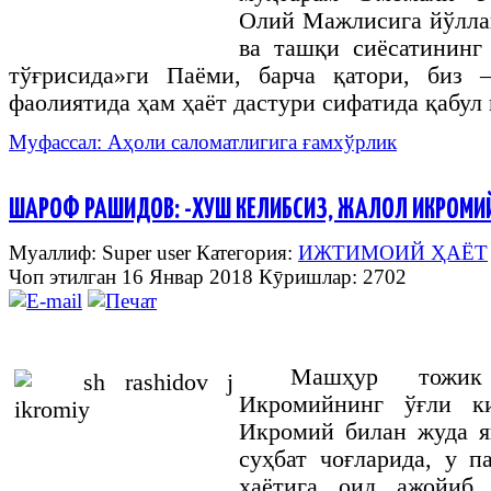
Олий Мажлисига йўлла
ва ташқи сиёсатининг
тўғрисида»ги Паёми, барча қатори, биз 
фаолиятида ҳам ҳаёт дастури сифатида қабул
Муфассал: Аҳоли саломатлигига ғамхўрлик
ШАРОФ РАШИДОВ: -ХУШ КЕЛИБСИЗ, ЖАЛОЛ ИКРОМИЙ
Муаллиф: Super user
Категория:
ИЖТИМОИЙ ҲАЁТ
Чоп этилган 16 Январ 2018
Кӯришлар: 2702
Машҳур тожик
Икромийнинг ўғли к
Икромий билан жуда я
суҳбат чоғларида, у п
ҳаётига оид ажойиб,