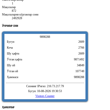
1
Мақолалар
872
Мақолаларни кӯрганлар сони
2492928
ӮҚУВЧИЛАР
СОНИ
9
8
9
8
2
8
8
Бугун
2609
Кеча
2766
Шу ҳафта
2609
Ӯтган ҳафта
9871492
Шу ой
34849
Ӯтган ой
107749
Ҳаммаси
9898288
Сизнинг IPнгиз: 216.73.217.79
Бугун: 10-08-2026 19:30:53
Visitors Counter
ҲАМКОРЛАР