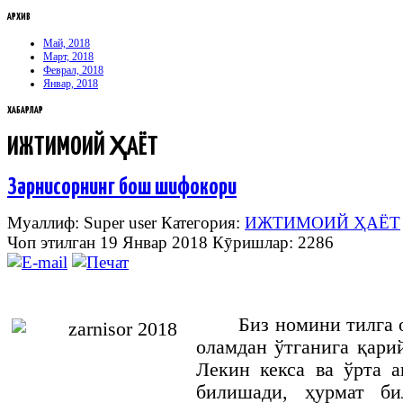
АРХИВ
Май, 2018
Март, 2018
Феврал, 2018
Январ, 2018
ХАБАРЛАР
ИЖТИМОИЙ ҲАЁТ
Зарнисорнинг бош шифокори
Муаллиф: Super user
Категория:
ИЖТИМОИЙ ҲАЁТ
Чоп этилган 19 Январ 2018
Кӯришлар: 2286
Биз номини тилга 
оламдан ўтганига қари
Лекин кекса ва ўрта 
билишади, ҳурмат би