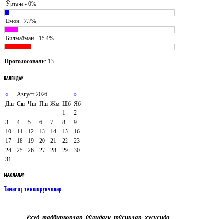
Ӯртача - 0%
Ёмон - 7.7%
Билмайман - 15.4%
Проголосовали
: 13
КАЛЕНДАР
«
Август 2026
»
Дш
Сш
Чш
Пш
Жм
Шб
Яб
1
2
3
4
5
6
7
8
9
10
11
12
13
14
15
16
17
18
19
20
21
22
23
24
25
26
27
28
29
30
31
МАҚОЛАЛАР
Тамагир текширувчилар
ёхуд тадбиркорлар йўлидаги тўсиқлар хусусида