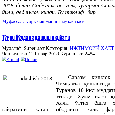
2018 йилни Сайёҳлик ва халқ ҳунармандчи
йили, деб эълон қилди. Бу таклиф бир
Муфассал: Қирқ чашманинг мўъжизаси
Тўғри йўлдан адашиш оқибати
Муаллиф: Super user
Категория:
ИЖТИМОИЙ ҲАЁТ
Чоп этилган 11 Январ 2018
Кӯришлар: 2454
Саразм қишлоқ 
Чимқалъа қишлоғида 
Туранов 10 йил муддат
этилди. Ҳукм эълон қ
Ҳали ўттиз ёшга ҳ
ғайратини Ватан ободлиги, халқ фаро