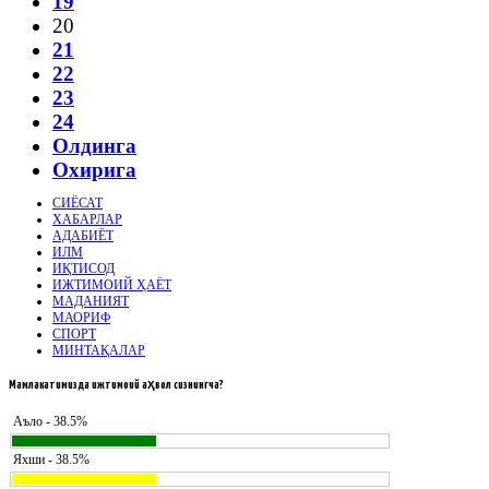
19
20
21
22
23
24
Олдинга
Охирига
СИЁСАТ
ХАБАРЛАР
АДАБИЁТ
ИЛМ
ИҚТИСОД
ИЖТИМОИЙ ҲАЁТ
МАДАНИЯТ
МАОРИФ
СПОРТ
МИНТАҚАЛАР
Мамлакатимизда
ижтимоий аҳвол сизнингча?
Аъло - 38.5%
Яхши - 38.5%