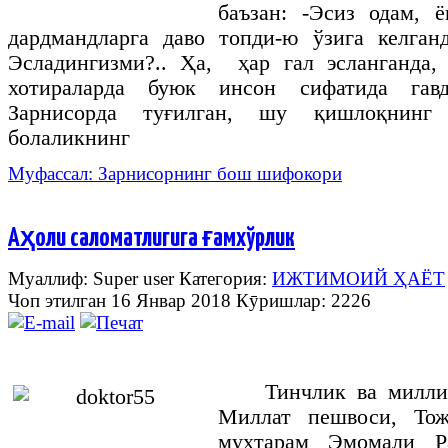
баъзан: -Эсиз одам,
дардмандларга даво топди-ю ўзига келган
Эсладингизми?.. Ҳа, ҳар гал эсланганда
хотираларда буюк инсон сифатида гав
Зарнисорда туғилган, шу қишлоқнинг 
болаликнинг
Муфассал: Зарнисорнинг бош шифокори
Аҳоли саломатлигига ғамхўрлик
Муаллиф: Super user
Категория:
ИЖТИМОИЙ ҲАЁТ
Чоп этилган 16 Январ 2018
Кӯришлар: 2226
Тинчлик ва милли
Миллат пешвоси, Тож
муҳтарам Эмомали Р