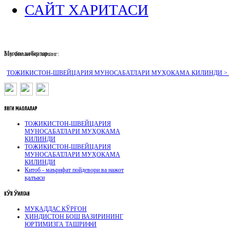
САЙТ ХАРИТАСИ
Муҳим хабарлар :
Биз билан боғланинг:
ТОЖИКИСТОН-ШВЕЙЦАРИЯ МУНОСАБАТЛАРИ МУҲОКАМА ҚИЛИНДИ >
ЯНГИ
МАҚОЛАЛАР
ТОЖИКИСТОН-ШВЕЙЦАРИЯ
МУНОСАБАТЛАРИ МУҲОКАМА
ҚИЛИНДИ
ТОЖИКИСТОН-ШВЕЙЦАРИЯ
МУНОСАБАТЛАРИ МУҲОКАМА
ҚИЛИНДИ
Китоб - маърифат пойдевори ва нажот
қалъаси
КӮП
ӮҚИЛГАН
МУҚАДДАС ҚЎРҒОН
ҲИНДИСТОН БОШ ВАЗИРИНИНГ
ЮРТИМИЗГА ТАШРИФИ