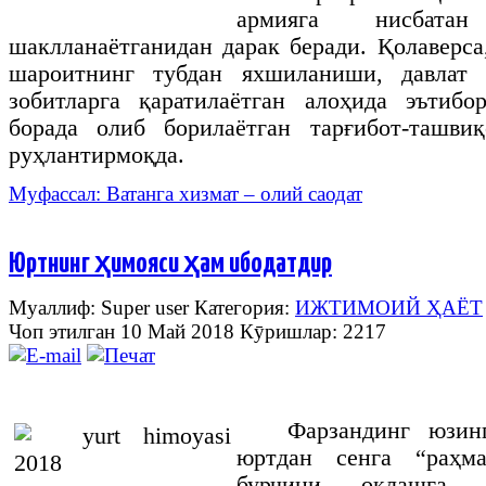
армияга нисбата
шаклланаётганидан дарак беради. Қолаверса
шароитнинг тубдан яхшиланиши, давлат 
зобитларга қаратилаётган алоҳида эътибо
борада олиб борилаётган тарғибот-ташв
руҳлантирмоқда.
Муфассал: Ватанга хизмат – олий саодат
Юртнинг ҳимояси ҳам ибодатдир
Муаллиф: Super user
Категория:
ИЖТИМОИЙ ҲАЁТ
Чоп этилган 10 Май 2018
Кӯришлар: 2217
Фарзандинг юзин
юртдан сенга “раҳм
бурчини оқлашга и