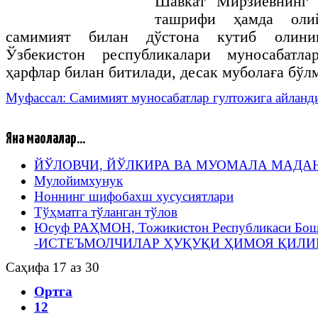
Шавкат Мирзиёвнинг 
ташрифи ҳамда оли
самимият билан дўстона кутиб олин
Ўзбекистон республикалари муносабатла
ҳарфлар билан битилади, десак муболаға бўл
Муфассал: Самимият муносабатлар гултожига айланд
Яна мақолалар...
ЙЎЛОВЧИ, ЙЎЛКИРА ВА МУОМАЛА МАДА
Мулойимхунук
Ноннинг шифобахш хусусиятлари
Тўҳматга тўланган тўлов
Юсуф РАҲМОН, Тожикистон Республикаси Бош
-ИСТЕЪМОЛЧИЛАР ҲУҚУҚИ ҲИМОЯ ҚИЛ
Саҳифа 17 аз 30
Ортга
12