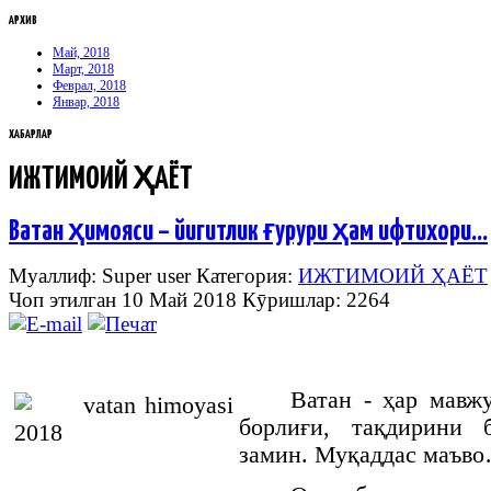
АРХИВ
Май, 2018
Март, 2018
Феврал, 2018
Январ, 2018
ХАБАРЛАР
ИЖТИМОИЙ ҲАЁТ
Ватан ҳимояси – йигитлик ғурури ҳам ифтихори…
Муаллиф: Super user
Категория:
ИЖТИМОИЙ ҲАЁТ
Чоп этилган 10 Май 2018
Кӯришлар: 2264
Ватан - ҳар мавжу
борлиғи, тақдирини 
замин. Муқаддас маъв