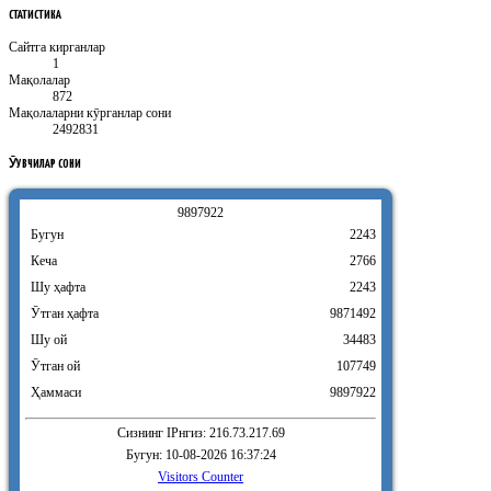
СТАТИСТИКА
Сайтга кирганлар
1
Мақолалар
872
Мақолаларни кӯрганлар сони
2492831
ӮҚУВЧИЛАР
СОНИ
9
8
9
7
9
2
2
Бугун
2243
Кеча
2766
Шу ҳафта
2243
Ӯтган ҳафта
9871492
Шу ой
34483
Ӯтган ой
107749
Ҳаммаси
9897922
Сизнинг IPнгиз: 216.73.217.69
Бугун: 10-08-2026 16:37:24
Visitors Counter