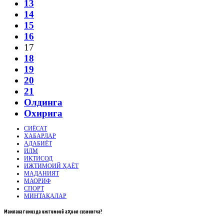
13
14
15
16
17
18
19
20
21
Олдинга
Охирига
СИЁСАТ
ХАБАРЛАР
АДАБИЁТ
ИЛМ
ИҚТИСОД
ИЖТИМОИЙ ҲАЁТ
МАДАНИЯТ
МАОРИФ
СПОРТ
МИНТАҚАЛАР
Мамлакатимизда
ижтимоий аҳвол сизнингча?