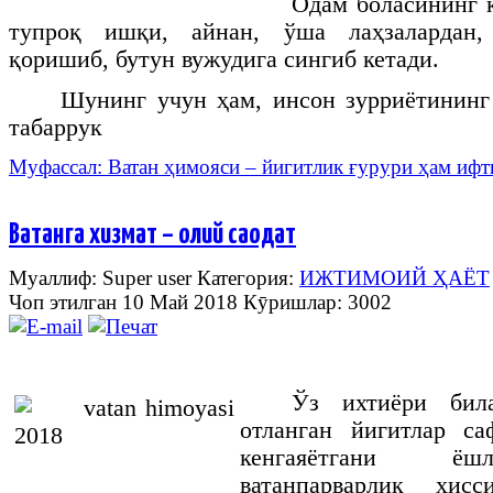
Одам боласининг 
тупроқ ишқи, айнан, ўша лаҳзалардан,
қоришиб, бутун вужудига сингиб кетади.
Шунинг учун ҳам, инсон зурриётининг
табаррук
Муфассал: Ватан ҳимояси – йигитлик ғурури ҳам и
Ватанга хизмат – олий саодат
Муаллиф: Super user
Категория:
ИЖТИМОИЙ ҲАЁТ
Чоп этилган 10 Май 2018
Кӯришлар: 3002
Ўз ихтиёри бил
отланган йигитлар са
кенгаяётгани ёш
ватанпарварлик ҳис