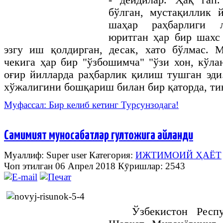
- дейдилар. Ҳақ гап
бўлган, мустақиллик 
шаҳар раҳбарлиги л
юритган ҳар бир шахс
эзгу иш қолдирган, десак, хато бўлмас. 
чекига ҳар бир "ўзбошимча" "ўзи хон, кўла
оғир йилларда раҳбарлик қилиш тушган эд
хўжалигини бошқариш билан бир қаторда, т
Муфассал: Бир келиб кетинг Турсунзодага!
Самимият муносабатлар гултожига айланди
Муаллиф: Super user
Категория:
ИЖТИМОИЙ ҲАЁТ
Чоп этилган 06 Апрел 2018
Кӯришлар: 2543
Ўзбекистон Респ