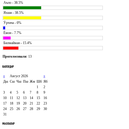
Аъло - 38.5%
Яхши - 38.5%
Ӯртача - 0%
Ёмон - 7.7%
Билмайман - 15.4%
Проголосовали
: 13
КАЛЕНДАР
«
Август 2026
»
Дш
Сш
Чш
Пш
Жм
Шб
Яб
1
2
3
4
5
6
7
8
9
10
11
12
13
14
15
16
17
18
19
20
21
22
23
24
25
26
27
28
29
30
31
МАҚОЛАЛАР