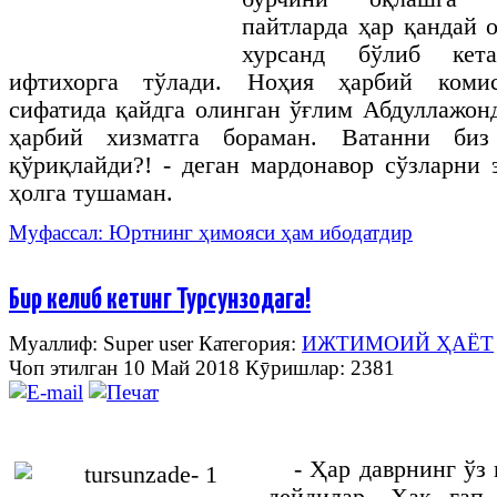
пайтларда ҳар қандай 
хурсанд бўлиб кет
ифтихорга тўлади. Ноҳия ҳарбий комис
сифатида қайдга олинган ўғлим Абдуллажонд
ҳарбий хизматга бораман. Ватанни биз
қўриқлайди?! - деган мардонавор сўзларни
ҳолга тушаман.
Муфассал: Юртнинг ҳимояси ҳам ибодатдир
Бир келиб кетинг Турсунзодага!
Муаллиф: Super user
Категория:
ИЖТИМОИЙ ҲАЁТ
Чоп этилган 10 Май 2018
Кӯришлар: 2381
- Ҳар даврнинг ўз