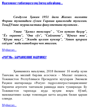
Юрагимнинг гулбоғларига умр ёмғир каби қуйилар…
Саъдулла Ҳаким 1951 йили Жиззах вилояти
Фориш туманидаги сўлим Гараша қишлоғида туғилган.
ТошДУнинг журналистика факултетини тугатган .
Унинг "Ҳамал тонглари" , "Сен кутган баҳор",
"Ёз оқшоми", "Она сўз", "Сайланма", "Кўнгил юзи",
"Кўҳна нақл", "Эсимда қолган кунлар", "Атом қаърига
саёҳат" каби китоблари чоп этилган.
Муфассал...
«РОҒУН» - БАРЧАМИЗНИНГ ФАХРИМИЗ!
Ҳаммамизга маълумки, 2018 йилнинг 16 ноябр куни
Тинчлик ва миллий бирлик асосчиси – Миллат пешвоси,
Тожикистон Республикаси Президенти муҳтарам Эмомали
Раҳмон иштирокида «Роғун» гидроэлектростанциясининг
биринчи агрегати тантанали равишда ишга туширилди. Бу
Тожикистон тарихида жуда муҳим воқеа бўлиб,
мамлакатимиз халқи томонидан катта шодлик билан қарши
олинди.
Муфассал...