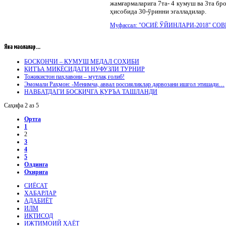
жамғармаларига 7та- 4 кумуш ва 3та бр
ҳисобида 30-ўринни эгалладилар.
Муфассал: "ОСИЁ ЎЙИНЛАРИ-2018" С
Яна мақолалар...
БОСҚОНЧИ – КУМУШ МЕДАЛ СОҲИБИ
ҚИТЪА МИҚЁСИДАГИ НУФУЗЛИ ТУРНИР
Тожикистон паҳлавони – мутлақ ғолиб!
Эмомали Раҳмон: -Менимча, аввал россияликлар дарвозани ишғол этишади…
НАВБАТДАГИ БОСҚИЧГА ҚУРЪА ТАШЛАНДИ
Саҳифа 2 аз 5
Ортга
1
2
3
4
5
Олдинга
Охирига
СИЁСАТ
ХАБАРЛАР
АДАБИЁТ
ИЛМ
ИҚТИСОД
ИЖТИМОИЙ ҲАЁТ