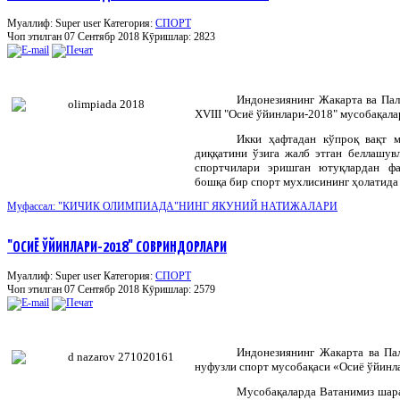
Муаллиф: Super user
Категория:
СПОРТ
Чоп этилган 07 Сентябр 2018
Кӯришлар: 2823
Индонезиянинг Жакарта ва Пал
XVIII
"Осиё ўйинлари-2018" мусобақалар
Икки ҳафтадан кўпроқ вақт 
диққатини ўзига жалб этган беллашувл
спортчилари эришган ютуқлардан фа
бошқа бир спорт мухлисининг ҳолатида
Муфассал: "КИЧИК ОЛИМПИАДА"НИНГ ЯКУНИЙ НАТИЖАЛАРИ
"ОСИЁ ЎЙИНЛАРИ-2018" СОВРИНДОРЛАРИ
Муаллиф: Super user
Категория:
СПОРТ
Чоп этилган 07 Сентябр 2018
Кӯришлар: 2579
Индонезиянинг
Жакарта
ва
Па
нуфузли
спорт
мусобақаси
«
Осиё
ўйинл
Мусобақаларда Ватанимиз шара