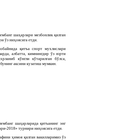
ембанг шаҳарлари мезбонлик қилган
и ўз ниҳоясига етди.
мобайнида қитъа спорт мухлислари
арда, албатта, кимнингдир ўз юрти
хрланиб кўнгли кўтарилган бўлса,
 бунинг аксини кузатиш мумкин.
лембанг
шаҳарларида
қитъанинг
энг
ари
-2018»
турнири
ниҳоясига
етди
.
фини ҳимоя қилган вакилларимиз ўз