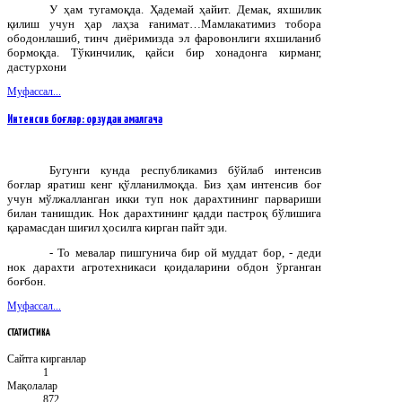
У ҳам тугамоқда. Ҳадемай ҳайит. Демак, яхшилик
қилиш учун ҳар лаҳза ғанимат…
Мамлакатимиз тобора
ободонлашиб, тинч диёримизда эл фаровонлиги яхшиланиб
бормоқда. Тўкинчилик, қайси бир хонадонга кирманг,
дастурхони
Муфассал...
Интенсив боғлар: орзудан амалгача
Бугунги кунда республикамиз бўйлаб интенсив
боғлар яратиш кенг қўлланилмоқда. Биз ҳам интенсив боғ
учун мўлжалланган икки туп нок дарахтининг парвариши
билан танишдик. Нок дарахтининг қадди пастроқ бўлишига
қарамасдан шиғил ҳосилга кирган пайт эди.
- То мевалар пишгунича бир ой муддат бор, - деди
нок дарахти агротехникаси қоидаларини обдон ўрганган
боғбон.
Муфассал...
СТАТИСТИКА
Сайтга кирганлар
1
Мақолалар
872