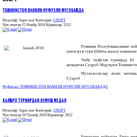
ТОЖИКИСТОН ВАКИЛИ НУФУЗЛИ МУСОБАҚАДА
Муаллиф: Super user
Категория:
СПОРТ
Чоп этилган 15 Ноябр 2018
Кӯришлар: 2512
Руминия
Республикасининг
пой
юнон
-
рум
тури
бўйича
жаҳон
чемпиона
Ушбу нуфузли турнирда 82 
қиладиган Суҳроб Абдулҳаев Тожикисто
Мутахассислар яхши натижа
Суҳроб
Муфассал: ТОЖИКИСТОН ВАКИЛИ НУФУЗЛИ МУСОБАҚАДА
ХАЛҚАРО ТУРНИРДАН КУМУШ МЕДАЛ
Муаллиф: Super user
Категория:
СПОРТ
Чоп этилган 19 Октябр 2018
Кӯришлар: 2612
Бангладеш
пойтахти
Дакка
ша