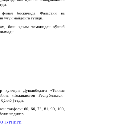
тди
.
 финал босқичида Фаластин ва
н учун майдонга тушди.
ҳам, бош ҳакам томонидан қўшиб
чилмади.
бр
кунлари
Душанбедаги
«
Теннис
ўйича
«
Тожикистон
Республикаси
и
бўлиб
ўтади
.
н тоифаси: 60, 66, 73, 81, 90, 100,
беллашадилар.
РО ТУРНИРИ