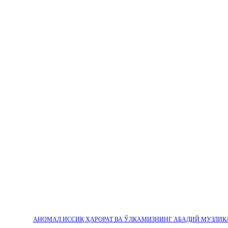
АНОМАЛ ИССИҚ ҲАРОРАТ ВА ЎЛКАМИЗНИНГ АБАДИЙ МУЗЛИК