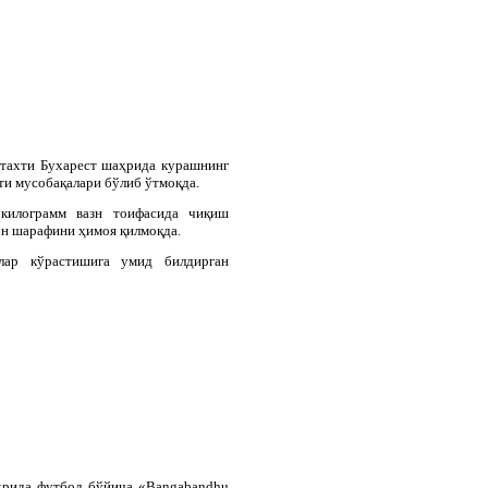
тахти
Бухарест
шаҳрида
курашнинг
ти
мусобақалари
бўлиб
ўтмоқда
.
килограмм вазн тоифасида чиқиш
н шарафини ҳимоя қилмоқда.
лар кўрастишига умид билдирган
ҳрида
футбол
бўйича
«Bangabandhu