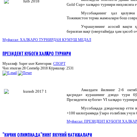
Gold Cup»
халқаро
турнири
ниҳоясига
е
Мусобақанинг ҳал қилувчи
Тожикистон терма жамоалари бош соври
Учрашувнинг асосий вақти 
берилган вақт (овертайм)да ҳам ҳисоб о
Муфассал: ХАЛҚАРО ТУРНИРДАН КУМУШ МЕДАЛ
ПРЕЗИДЕНТ КУБОГИ ХАЛҚАРО ТУРНИРИ
Муаллиф: Super user
Категория:
СПОРТ
Чоп этилган 28 Сентябр 2018
Кӯришлар: 2531
Амалдаги
йилнинг
2-6
октя
қасрида
»
курашнинг
дзюдо
тури
б
Президенти
кубоги
» VI
халқаро
турнир
Мусобақада дзюдочилар етти ваз
+100 килограммда ўзаро ғолиблик учун 
Муфассал: ПРЕЗИДЕНТ КУБОГИ ХАЛҚА
"КИЧИК ОЛИМПИАДА"НИНГ ЯКУНИЙ НАТИЖАЛАРИ