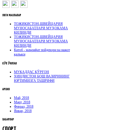
ЯНГИ
МАҚОЛАЛАР
ТОЖИКИСТОН-ШВЕЙЦАРИЯ
МУНОСАБАТЛАРИ МУҲОКАМА
ҚИЛИНДИ
ТОЖИКИСТОН-ШВЕЙЦАРИЯ
МУНОСАБАТЛАРИ МУҲОКАМА
ҚИЛИНДИ
Китоб - маърифат пойдевори ва нажот
қалъаси
КӮП
ӮҚИЛГАН
МУҚАДДАС ҚЎРҒОН
ҲИНДИСТОН БОШ ВАЗИРИНИНГ
ЮРТИМИЗГА ТАШРИФИ
АРХИВ
Май, 2018
Март, 2018
Феврал, 2018
Январ, 2018
ХАБАРЛАР
СПОРТ