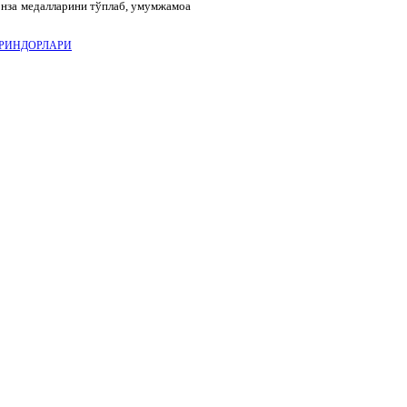
онза медалларини тўплаб, умумжамоа
ОВРИНДОРЛАРИ