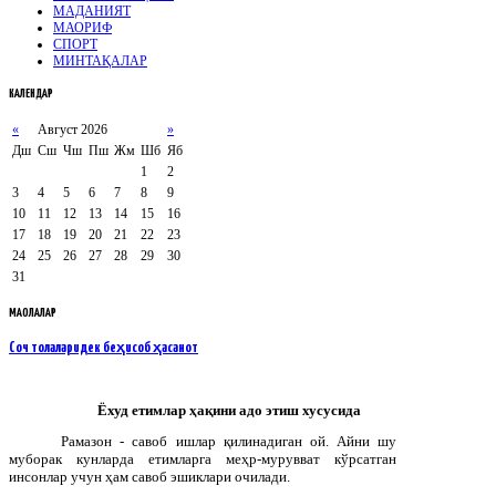
МАДАНИЯТ
МАОРИФ
СПОРТ
МИНТАҚАЛАР
КАЛЕНДАР
«
Август 2026
»
Дш
Сш
Чш
Пш
Жм
Шб
Яб
1
2
3
4
5
6
7
8
9
10
11
12
13
14
15
16
17
18
19
20
21
22
23
24
25
26
27
28
29
30
31
МАҚОЛАЛАР
Соч толаларидек беҳисоб ҳасанот
Ёхуд етимлар ҳақини адо этиш хусусида
Рамазон - савоб ишлар қилинадиган ой. Айни шу
муборак кунларда етимларга меҳр-мурувват кўрсатган
инсонлар учун ҳам савоб эшиклари очилади.