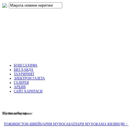
нглар
.
БОШ САҲИФА
БИЗ ҲАҚДА
ТАҲРИРИЯТ
ЭЛЕКТРОН ГАЗЕТА
ГАЛЕРЕЯ
АРХИВ
САЙТ ХАРИТАСИ
Муҳим хабарлар :
Биз билан боғланинг:
ТОЖИКИСТОН-ШВЕЙЦАРИЯ МУНОСАБАТЛАРИ МУҲОКАМА ҚИЛИНДИ >