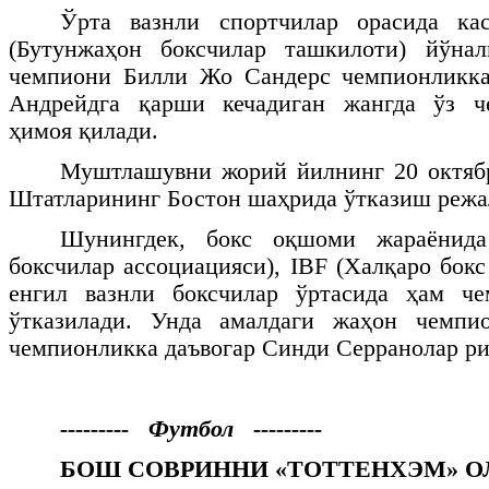
Ўрта вазнли спортчилар орасида к
(Бутунжаҳон боксчилар ташкилоти) йўна
чемпиони Билли Жо Сандерс чемпионликка
Андрейдга қарши кечадиган жангда ўз ч
ҳимоя қилади.
Муштлашувни жорий йилнинг 20 октя
Штатларининг Бостон шаҳрида ўтказиш реж
Шунингдек, бокс оқшоми жараёни
боксчилар ассоциацияси),
IBF
(Халқаро бокс
енгил вазнли боксчилар ўртасида ҳам ч
ўтказилади. Унда амалдаги жаҳон чемпи
чемпионликка даъвогар Синди Серранолар ри
--------- Футбол ---------
БОШ СОВРИННИ «ТОТТЕНХЭМ» О