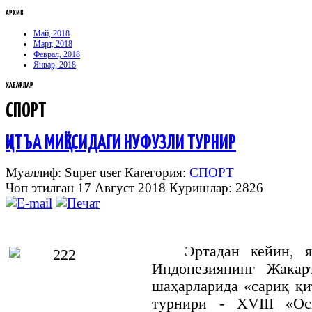
АРХИВ
Май, 2018
Март, 2018
Феврал, 2018
Январ, 2018
ХАБАРЛАР
СПОРТ
ҚИТЪА МИҚЁСИДАГИ НУФУЗЛИ ТУРНИР
Муаллиф: Super user
Категория:
СПОРТ
Чоп этилган 17 Август 2018
Кӯришлар: 2826
Эртадан кейин, 
Индонезиянинг Жакар
шаҳарларида «сариқ қи
турнири -
XVIII
«Оси