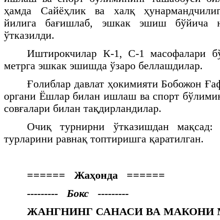
ҳамда Сайёҳлик ва халқ ҳунармандчили
йилига бағишлаб, эшкак эшиш бўйича 
ўтказилди.
Иштирокчилар К-1, С-1 масофалари бў
метрга эшкак эшишда ўзаро беллашдилар.
Ғолиблар давлат ҳокимияти Бобожон Ға
органи Ёшлар билан ишлаш ва спорт бўлимин
совғалари билан тақдирландилар.
Очиқ турнирни ўтказишдан мақсад: 
турларини равнақ топтиришга қаратилган.
====== Жаҳонда ======
--------- Бокс ---------
ЖАНГНИНГ САНАСИ ВА МАКОНИ