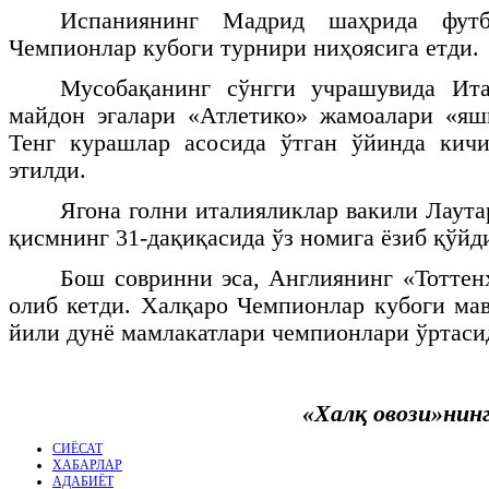
Испаниянинг Мадрид шаҳрида футб
Чемпионлар кубоги турнири ниҳоясига етди.
Мусобақанинг сўнгги учрашувида Ит
майдон эгалари «Атлетико» жамоалари «яш
Тенг курашлар асосида ўтган ўйинда кичи
этилди.
Ягона голни италияликлар вакили Лаут
қисмнинг 31-дақиқасида ўз номига ёзиб қўйд
Бош совринни эса, Англиянинг «Тоттен
олиб кетди. Халқаро Чемпионлар кубоги ма
йили дунё мамлакатлари чемпионлари ўртаси
«Халқ овози»нин
СИЁСАТ
ХАБАРЛАР
АДАБИЁТ