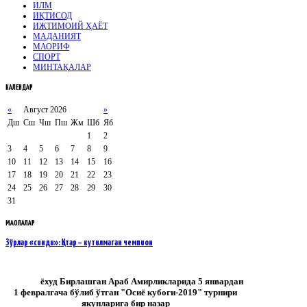
ИЛМ
ИҚТИСОД
ИЖТИМОИЙ ҲАЁТ
МАДАНИЯТ
МАОРИФ
СПОРТ
МИНТАҚАЛАР
КАЛЕНДАР
«
Август 2026
»
Дш
Сш
Чш
Пш
Жм
Шб
Яб
1
2
3
4
5
6
7
8
9
10
11
12
13
14
15
16
17
18
19
20
21
22
23
24
25
26
27
28
29
30
31
МАҚОЛАЛАР
Зўрлар «синди»: Қатар – кутилмаган чемпион
ёхуд
Бирлашган
Араб
Амирликларида
5
январдан
1
февралгача
бўлиб
ўтган
"
Осиё
кубоги
-2019"
турнири
якунларига
бир
назар