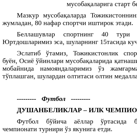
мусобақаларига старт б
Мазкур мусобақаларда Тожикистоннин
жумладан, 80 нафар спортчи иштирок этади.
Беллашувлар спортнинг 40 тури б
Юртдошларимиз эса, шуларнинг 15тасида ку
Эслатиб ўтамиз, Тожикистонлик спо
буён, Осиё ўйинлари мусобақаларида қатнаш
мобайнида намояндаларимиз ўз жамғарм
тўплашган, шулардан олтитаси олтин медалл
--------- Футбол ---------
ДУШАНБЕЛИКЛАР – ИЛК ЧЕМПИО
Футбол бўйича аёллар ўртасида б
чемпионати турнири ўз якунига етди.