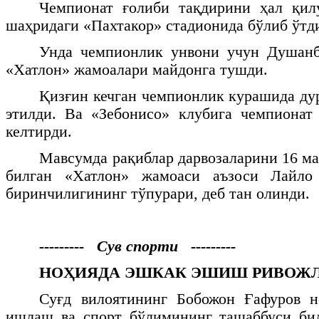
Чемпионат ғолиби тақдирини ҳал қил
шаҳридаги «Пахтакор» стадионида бўлиб ўтд
Унда чемпионлик унвони учун Душанб
«Хатлон» жамоалари майдонга тушди.
Қизғин кечган чемпионлик курашида дур
этилди. Ва «Зебонисо» клубига чемпионат
келтирди.
Мавсумда рақиблар дарвозаларини 16 ма
билган «Хатлон» жамоаси аъзоси Лайло
биринчилигининг тўпурари, деб тан олинди.
--------- Сув спорти ---------
НОҲИЯДА ЭШКАК ЭШИШ РИВОЖ
Суғд вилоятининг Бобожон Ғафуров 
ишлаш ва спорт бўлимининг ташаббуси би