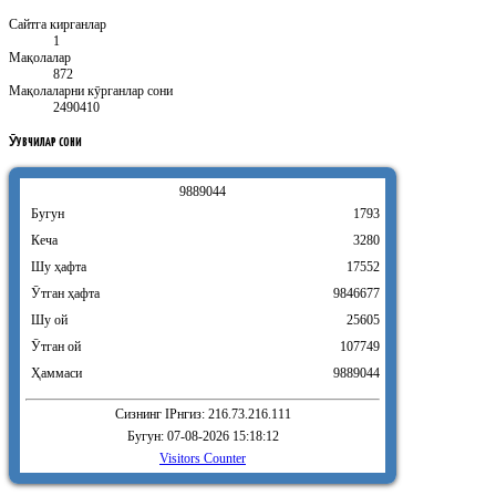
Сайтга кирганлар
1
Мақолалар
872
Мақолаларни кӯрганлар сони
2490410
ӮҚУВЧИЛАР
СОНИ
9
8
8
9
0
4
4
Бугун
1793
Кеча
3280
Шу ҳафта
17552
Ӯтган ҳафта
9846677
Шу ой
25605
Ӯтган ой
107749
Ҳаммаси
9889044
Сизнинг IPнгиз: 216.73.216.111
Бугун: 07-08-2026 15:18:12
Visitors Counter