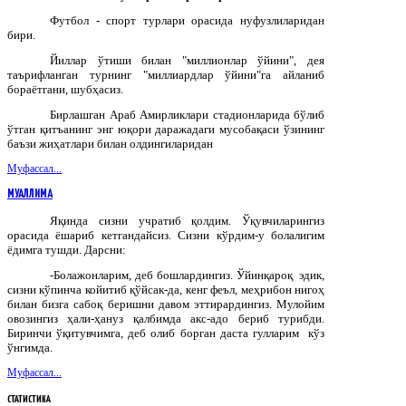
Футбол - спорт турлари орасида нуфузлиларидан
бири.
Йиллар ўтиши билан "миллионлар ўйини", дея
таърифланган турнинг "миллиардлар ўйини"га айланиб
бораётгани, шубҳасиз.
Бирлашган Араб Амирликлари стадионларида бўлиб
ўтган қитъанинг энг юқори даражадаги мусобақаси ўзининг
баъзи жиҳатлари билан олдингиларидан
Муфассал...
МУАЛЛИМА
Яқинда сизни учратиб қолдим. Ўқувчиларингиз
орасида ёшариб кетгандайсиз. Сизни кўрдим-у болалигим
ёдимга тушди. Дарсни:
-Болажонларим, деб бошлардингиз. Ўйинқароқ эдик,
сизни кўпинча койитиб қўйсак-да, кенг феъл, меҳрибон нигоҳ
билан бизга сабоқ беришни давом эттирардингиз. Мулойим
овозингиз ҳали-ҳануз қалбимда акс-адо бериб турибди.
Биринчи ўқитувчимга, деб олиб борган даста гулларим кўз
ўнгимда.
Муфассал...
СТАТИСТИКА