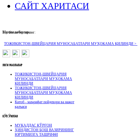
САЙТ ХАРИТАСИ
Муҳим хабарлар :
Биз билан боғланинг:
ТОЖИКИСТОН-ШВЕЙЦАРИЯ МУНОСАБАТЛАРИ МУҲОКАМА ҚИЛИНДИ >
ЯНГИ
МАҚОЛАЛАР
ТОЖИКИСТОН-ШВЕЙЦАРИЯ
МУНОСАБАТЛАРИ МУҲОКАМА
ҚИЛИНДИ
ТОЖИКИСТОН-ШВЕЙЦАРИЯ
МУНОСАБАТЛАРИ МУҲОКАМА
ҚИЛИНДИ
Китоб - маърифат пойдевори ва нажот
қалъаси
КӮП
ӮҚИЛГАН
МУҚАДДАС ҚЎРҒОН
ҲИНДИСТОН БОШ ВАЗИРИНИНГ
ЮРТИМИЗГА ТАШРИФИ