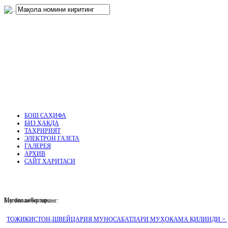
нглар
.
БОШ САҲИФА
БИЗ ҲАҚДА
ТАҲРИРИЯТ
ЭЛЕКТРОН ГАЗЕТА
ГАЛЕРЕЯ
АРХИВ
САЙТ ХАРИТАСИ
Муҳим хабарлар :
Биз билан боғланинг:
ТОЖИКИСТОН-ШВЕЙЦАРИЯ МУНОСАБАТЛАРИ МУҲОКАМА ҚИЛИНДИ >