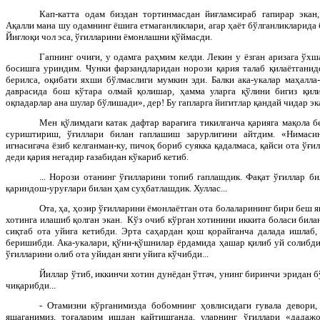
Кап-катта одам биздан тортинмасдан йиғламсираб гапирар экан
Ақалли мана шу одамнинг ёшига етмаганликлари, агар ҳаёт бўлганликларид
Йиғлоқи чол эса, ўғилларини ёмонлашни қўймасди.
Гапнинг очиғи, у одамга раҳмим келди. Лекин у ёзган аризага ўх
босишга уриндим. Чунки фарзандларидан норози қария талаб қилаётганиде
берилса, оқибати яхши бўлмаслиги мумкин эди. Балки ака-укалар маҳалла
даврасида бош кўтара олмай қолишар, ҳамма уларга қўлини бигиз қили
оқпадарлар ана шулар бўлишади», дер! Бу гапларга йигитлар қандай чидар эка
Мен қўлимдаги катак дафтар варағига тикилганча қарияга мақола б
суриштириш, ўғиллари билан гаплашиш зарурлигини айтдим. «Нимасин
игнасигача ёзиб келганман-ку, пичоқ бориб суякка қадалмаса, қайси ота ўғи
деди қария негадир ғазабидан кўкариб кетиб.
... Норози отанинг ўғилларини топиб гаплашдик. Фақат ўғиллар би
қариндош-уруғлари билан ҳам суҳбатлашдик. Хуллас...
Ота, ҳа, ҳозир ўғилларини ёмонлаётган ота болаларининг бири беш 
хотинга илашиб қолган экан. Кўз очиб кўрган хотинини иккита боласи била
сиқтаб ота уйига кетибди. Эрта саҳардан қош қорайганча далада ишлаб,
беришибди. Ака-укалари, қўни-қўшнилар ёрдамида ҳашар қилиб уй солибди.
ўғилларини олиб ота уйидан янги уйига кўчибди...
Йиллар ўтиб, иккинчи хотин дунёдан ўтгач, унинг биринчи эридан б
чиқарибди...
- Отамизни кўрганимизда бобомнинг ҳовлисидаги гувала девори, 
яшаганимиз, тоғаларим ишдан қайтишганда, уларнинг ўғиллари «дадажо