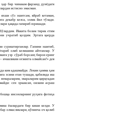
з: ҳар бир чинакам фарзанд дунёдаги
длардан истисно эмасман.
 яхши сўз эшитсам, яйраб кетаман,
га декабр келса, эллик йил тўлади.
тлари ҳақида гапириб юришади.
бўлардим. Иккита болам тирик етим
ни учратиб қолдим. Эртага қаерда
ни суриштирганлар. Гапини эшитиб,
йтариб олиб келишини айтганлар. У
кига узр сўраб борсанг, бирон еринг
– ичкиликни оғзингга олмайсан!» дея
кда ким адашмайди. Лекин ҳамма ҳам
ига эсини еган тушади, қабилида иш
 невараларим, эвараларим қирқтадан
майди: сен эркаксан, оилани асраш
н бошқа инсонларнинг руҳига фотиҳа
тмиш ёшлардаги бир киши келди. У
абар олмасликлари, кўпинча оч қолиб