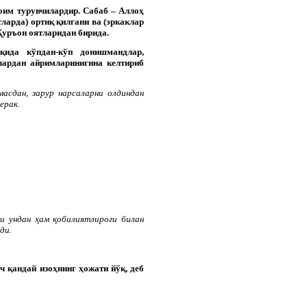
оим турувчилардир. Сабаб – Аллоҳ
ларда) ортиқ қилгани ва (эркаклар
Қуръон оятларидан бирида.
қида кўпдан-кўп донишмандлар,
лардан айримларинигина келтириб
масдан, зарур нарсаларни олдиндан
ерак.
ки ундан ҳам қобилиятлироғи билан
ди.
ч қандай изоҳнинг ҳожати йўқ, деб