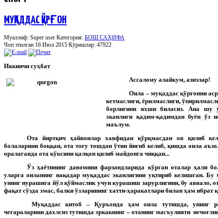
МУҚАДДАС ҚЎРҒОН
Муаллиф: Super user
Категория:
БОШ САҲИФА
Чоп этилган 16 Июл 2015
Кӯришлар: 47922
Иккинчи суҳбат
Ассалому алайкум, азизлар!
Оила – муқаддас қўрғонни аср
кетмаслиги, ёрилмаслиги, ўпирилмасли
борлигини яхши биласиз. Ана шу у
эканлиги қадим-қадимдан буён ўз и
маълум.
Ота йиртқич ҳайвонлар хавфидан қўрқмасдан ов қилиб келиб
болаларини боққан, ота тоғу тошдан ўтин йиғиб келиб, қишда оила аъзо
оралаганда ота кўксини қалқон қилиб майдонга чиққан...
Ўз ҳаётининг давомини фарзандларида кўрган оталар ҳали бо
уларга оиланинг нақадар муқаддас эканлигини уқтириб келишган. Бу 
унинг нурашига йўл қўймаслик учун курашиш зарурлигини, бу аввало, от
фақат сўзда эмас, балки ўзларининг хатти-ҳаракатлари билан ҳам ибрат 
Муқаддас китоб – Қуръонда ҳам оила тутишда, унинг ра
чегараларини дахлсиз тутишда эркакнинг – отанинг масъулияти нечоғлик