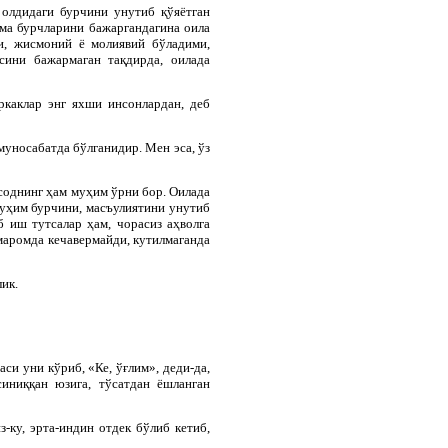
и олдидаги бурчини унутиб қўяётган
мма бурчларини бажаргандагина оила
и, жисмоний ё молиявий бўладими,
сини бажармаган тақдирда, оилада
ркаклар энг яхши инсонлардан, деб
муносабатда бўлганидир. Мен эса, ўз
соднинг ҳам муҳим ўрни бор. Оилада
муҳим бурчини, масъулиятини унутиб
б иш тутсалар ҳам, чорасиз аҳволга
маромда кечавермайди, кутилмаганда
лик.
си уни кўриб, «Ке, ўғлим», деди-да,
иниққан юзига, тўсатдан ёшланган
из-ку, эрта-индин отдек бўлиб кетиб,