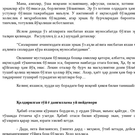
Мана, азизлар, ўша воқеани эслаяпману, афсуски, оиласи, хотин
эркаклар кўп бўлмаса-да, борлигини ўйлаяпман. Эр ўз хотини олдидаги ҳа
устувор бўлиши тажрибадан маълум. У ижтимоий ё иқтисодий бўладим
холислик ё меҳрибонлик бўладими, агар эркак бу бурчларидан биронта
тинчлик, тотувлик йўқолиши исботланган.
Ислом динида ўз аёлларига нисбатан яхши муносабатда бўлган э
талқин қилинади. Расулуллоҳ (с.а.в.) шундай деганлар:
“Сизларнинг ичингиздаги яхши эркак ўз аҳли аёлига нисбатан яхши 
аҳлимга сизлардан кўра яхшироқ муносабатдаман”.
Оиланинг мустаҳкам бўлишида бошқа омиллар қатори, албатта, иқти
иқтисодий тўкинчилик бўлиши эса, биринчи навбатда отага боғлиқ. Ҳа, бу 
қўйганлар ҳам йўқ эмас. Лекин оталар бу бурч ва масъулиятни доим ўйла
тушиб қолиш мумкин бўлган ҳоллар йўқ эмас. Ахир, ҳаёт ҳар доим ҳам бир 
тақдирнинг тушириб турадиган муштлари бор....
Келинг, яхшиси, худди шу борадаги бир воқеий ҳикоя билан танишай
Қолдирилган тўй ё данғиллама уй пойдевори
Ҳабиб отасини кўришга борди-ю, у ердан ўйчан, маъюс қайтди... Ота
тўшакда ётганча қўл узатди. Ҳабиб отаси билан кўришар экан, унинг с
кўзларига қарар экан, юраги эзилиб кетди.
- Дада, нега йиғлаяпсиз, ўзингиз дард - меҳмон, ўтиб кетади, дейс
неварангизнинг тўйига бош бўласиз, Худо хоҳласа.