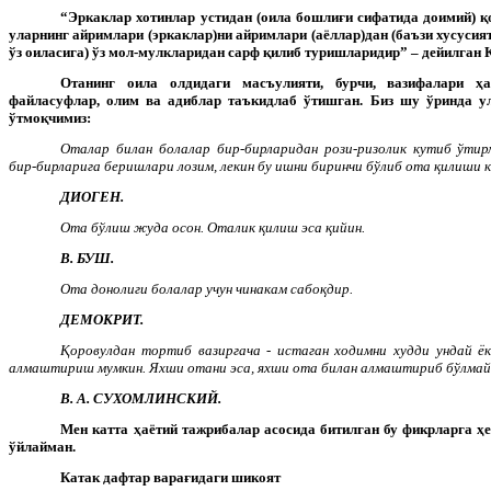
“Эркаклар хотинлар устидан (оила бошлиғи сифатида доимий) қ
уларнинг айримлари (эркаклар)ни айримлари (аёллар)дан (баъзи хусусият
ўз оиласига) ўз мол-мулкларидан сарф қилиб туришларидир” – дейилган 
Отанинг оила олдидаги масъулияти, бурчи, вазифалари ҳа
файласуфлар, олим ва адиблар таъкидлаб ўтишган. Биз шу ўринда у
ўтмоқчимиз:
Оталар билан болалар бир-бирларидан рози-ризолик кутиб ўтир
бир-бирларига беришлари лозим, лекин бу ишни биринчи бўлиб ота қилиши к
ДИОГЕН.
Ота бўлиш жуда осон. Оталик қилиш эса қийин.
В. БУШ.
Ота донолиги болалар учун чинакам сабоқдир.
ДЕМОКРИТ.
Қоровулдан тортиб вазиргача - истаган ходимни худди ундай ё
алмаштириш мумкин. Яхши отани эса, яхши ота билан алмаштириб бўлмай
В. А. СУХОМЛИНСКИЙ.
Мен катта ҳаётий тажрибалар асосида битилган бу фикрларга ҳе
ўйлайман.
Катак дафтар варағидаги шикоят