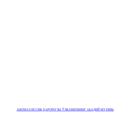
АНОМАЛ ИССИҚ ҲАРОРАТ ВА ЎЛКАМИЗНИНГ АБАДИЙ МУЗЛИК