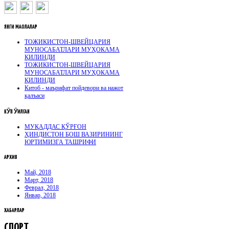
ЯНГИ
МАҚОЛАЛАР
ТОЖИКИСТОН-ШВЕЙЦАРИЯ
МУНОСАБАТЛАРИ МУҲОКАМА
ҚИЛИНДИ
ТОЖИКИСТОН-ШВЕЙЦАРИЯ
МУНОСАБАТЛАРИ МУҲОКАМА
ҚИЛИНДИ
Китоб - маърифат пойдевори ва нажот
қалъаси
КӮП
ӮҚИЛГАН
МУҚАДДАС ҚЎРҒОН
ҲИНДИСТОН БОШ ВАЗИРИНИНГ
ЮРТИМИЗГА ТАШРИФИ
АРХИВ
Май, 2018
Март, 2018
Феврал, 2018
Январ, 2018
ХАБАРЛАР
СПОРТ