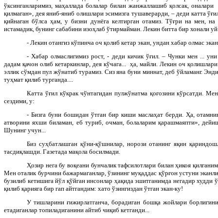
ўксинганларимиз, маҳаллада болалар билан жанжаллашиб қолсак, оналари 
қилмаган», дея яниб-яниб олишлари эсимизга тушаверарди, – деди катта ўғил
қийнаган бўлса ҳам, у бизни дунёга келтирган отамиз. Тўғри на мен, н
истамадик, бунинг сабабини изоҳлаб ўтирмайман. Лекин битта бир хонали уй
- Лекин отангиз кўпинча оч қолиб кетар экан, ундан хабар олмас экан
- Хабар олмаслигимиз рост, - деди кичик ўғил. – Чунки мен ... у
дадам қачон олиб кетаркинлар, дея кўчага... ҳа, майли. Лекин оч қолишлари
эллик сўмдан пул жўнатиб турамиз. Сиз яна буни миннат, деб ўйламанг. Энди
туҳмат қилиб турганда....
Катта ўғил кўкрак чўнтагидан пулжўнатма қоғозини кўрсатди. Ме
сездими, у:
- Бизга буни бошидан ўтган бир киши маслаҳат берди. Ҳа, отамн
атворини яхши биламан, еб туриб, очман, болаларим қарашмаяпти», дейиш
Шунинг учун...
Биз суҳбатлашган қўни-қўшнилар, норози отанинг яқин қариндош
тасдиқлашди. Газетада мақола босилмади.
Ҳозир нега бу воқеани бунчалик тафсилотлари билан ҳикоя қилганим
Мен оталик бурчини бажармаганлар, ўзининг муқаддас қўрғон устуни эканли
бузилиб кетишига йўл қўйган инсонлар ҳақида эшитганимда негадир худди 
қилиб қарияга бир гап айтгандим: хато ўзингиздан ўтган экан-ку!
У тишларини ғижирлатганча, борадиган бошқа жойлари борлигини,
етадиганлар топиладиганини айтиб чиқиб кетганди...