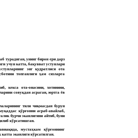
аб турадиган, унинг бирон ери дарз
ги учун катта, бақувват устунлари
стунларнинг энг қудратлиси ота
сботини топганлиги ҳам сизларга
, кекса ота-онасини, хотинини,
ларини совуқдан асраган, юртга ёв
лаларининг тили чиқмасдан бурун
муқаддас қўрғонни асраб-авайлаб,
алик бурчи эканлигини айтиб, буни
қилиб кўрсатишган.
внақида, мустаҳкам қўрғоннинг
 катта эканлиги кўрсатилган.