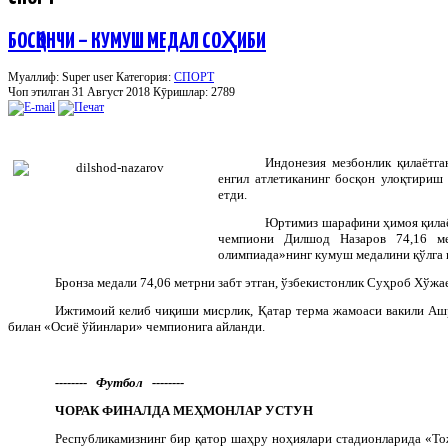
БОСҚОНЧИ – КУМУШ МЕДАЛ СОҲИБИ
Муаллиф: Super user
Категория:
СПОРТ
Чоп этилган 31 Август 2018
Кӯришлар: 2789
Индонезия
мезбонлик
қилаётга
енгил
атлетиканинг
босқон
улоқтириш
етди
.
Юртимиз шарафини ҳимоя қилаё
чемпиони Дилшод Назаров 74,16 ме
олимпиада»нинг кумуш медалини қўлга 
Бронза медали 74,06 метрни забт этган, ўзбекистонлик Суҳроб Хўжае
Ижтимоий келиб чиқиши мисрлик, Қатар терма жамоаси вакили Аш
билан «Осиё ўйинлари» чемпионига айланди.
-------- Футбол --------
ЧОРАК ФИНАЛДА МЕҲМОНЛАР УСТУН
Республикамизнинг бир қатор шаҳру ноҳиялари стадионларида «То