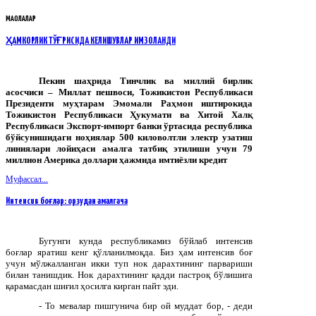
МАҚОЛАЛАР
ҲАМКОРЛИК ТЎҒРИСИДА КЕЛИШУВЛАР ИМЗОЛАНДИ
Пекин шаҳрида Тинчлик ва миллий бирлик
асосчиси – Миллат пешвоси, Тожикистон Республикаси
Президенти муҳтарам Эмомали Раҳмон иштирокида
Тожикистон Республикаси Ҳукумати ва Хитой Халқ
Республикаси Экспорт-импорт банки ўртасида республика
бўйсунишидаги ноҳиялар 500 киловолтли электр узатиш
линиялари лойиҳаси амалга татбиқ этилиши учун 79
миллион Америка доллари ҳажмида имтиёзли кредит
Муфассал...
Интенсив боғлар: орзудан амалгача
Бугунги кунда республикамиз бўйлаб интенсив
боғлар яратиш кенг қўлланилмоқда. Биз ҳам интенсив боғ
учун мўлжалланган икки туп нок дарахтининг парвариши
билан танишдик. Нок дарахтининг қадди пастроқ бўлишига
қарамасдан шиғил ҳосилга кирган пайт эди.
- То мевалар пишгунича бир ой муддат бор, - деди