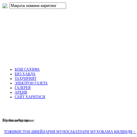
нглар
.
БОШ САҲИФА
БИЗ ҲАҚДА
ТАҲРИРИЯТ
ЭЛЕКТРОН ГАЗЕТА
ГАЛЕРЕЯ
АРХИВ
САЙТ ХАРИТАСИ
Муҳим хабарлар :
Биз билан боғланинг:
ТОЖИКИСТОН-ШВЕЙЦАРИЯ МУНОСАБАТЛАРИ МУҲОКАМА ҚИЛИНДИ >