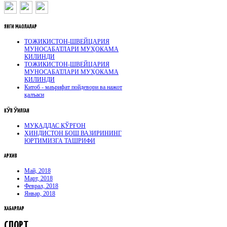
ЯНГИ
МАҚОЛАЛАР
ТОЖИКИСТОН-ШВЕЙЦАРИЯ
МУНОСАБАТЛАРИ МУҲОКАМА
ҚИЛИНДИ
ТОЖИКИСТОН-ШВЕЙЦАРИЯ
МУНОСАБАТЛАРИ МУҲОКАМА
ҚИЛИНДИ
Китоб - маърифат пойдевори ва нажот
қалъаси
КӮП
ӮҚИЛГАН
МУҚАДДАС ҚЎРҒОН
ҲИНДИСТОН БОШ ВАЗИРИНИНГ
ЮРТИМИЗГА ТАШРИФИ
АРХИВ
Май, 2018
Март, 2018
Феврал, 2018
Январ, 2018
ХАБАРЛАР
СПОРТ