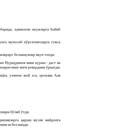
барида, ҳаяжонли лаҳзаларга бойиб
нга муносиб кўрсаткичларга гувоҳ
чилараро беллашувлар якун топди.
ан Нуриддинов икки кураш - даст ва
нлари»нинг янги рекордини ўрнатди.
м)га, учинчи жой эса, эронлик Али
рнири бўлиб ўтди.
дияликларга қарши музли майдонга
арини исботлашди.