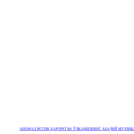
АНОМАЛ ИССИҚ ҲАРОРАТ ВА ЎЛКАМИЗНИНГ АБАДИЙ МУЗЛИК