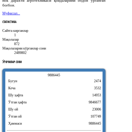
нок дарахти агротехникаси қоидаларини обдон ўрганган
боғбон.
Муфассал...
СТАТИСТИКА
Сайтга кирганлар
1
Мақолалар
872
Мақолаларни кӯрганлар сони
2489802
ӮҚУВЧИЛАР
СОНИ
9
8
8
6
4
4
5
Бугун
2474
Кеча
3532
Шу ҳафта
14953
Ӯтган ҳафта
9846677
Шу ой
23006
Ӯтган ой
107749
Ҳаммаси
9886445