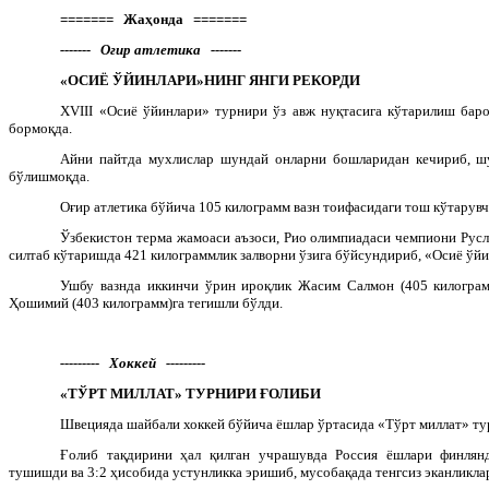
======= Жаҳонда =======
------- Оғир атлетика -------
«ОСИЁ ЎЙИНЛАРИ»НИНГ ЯНГИ РЕКОРДИ
XVIII
«Осиё ўйинлари» турнири ўз авж нуқтасига кўтарилиш баро
бормоқда.
Айни пайтда мухлислар шундай онларни бошларидан кечириб, шу
бўлишмоқда.
Оғир атлетика бўйича 105 килограмм вазн тоифасидаги тош кўтарув
Ўзбекистон терма жамоаси аъзоси, Рио олимпиадаси чемпиони Русл
силтаб кўтаришда 421 килограммлик залворни ўзига бўйсундириб, «Осиё ўйи
Ушбу вазнда иккинчи ўрин ироқлик Жасим Салмон (405 килограм
Ҳошимий (403 килограмм)га тегишли бўлди.
--------- Хоккей ---------
«ТЎРТ МИЛЛАТ» ТУРНИРИ ҒОЛИБИ
Швецияда шайбали хоккей бўйича ёшлар ўртасида «Тўрт миллат» ту
Ғолиб тақдирини ҳал қилган учрашувда Россия ёшлари финлян
тушишди ва 3:2 ҳисобида устунликка эришиб, мусобақада тенгсиз эканликл