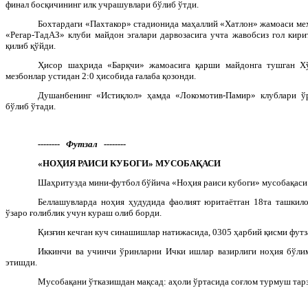
финал босқичининг илк учрашувлари бўлиб ўтди.
Бохтардаги «Пахтакор» стадионида маҳаллий «Хатлон» жамоаси ме
«Регар-ТадАЗ» клуби майдон эгалари дарвозасига учта жавобсиз гол кири
қилиб қўйди.
Ҳисор шаҳрида «Барқчи» жамоасига қарши майдонга тушган Х
мезбонлар устидан 2:0 ҳисобида ғалаба қозонди.
Душанбенинг «Истиқлол» ҳамда «Локомотив-Памир» клублари ў
бўлиб ўтади.
-------- Футзал --------
«НОҲИЯ РАИСИ КУБОГИ» МУСОБАҚАСИ
Шаҳритузда мини-футбол бўйича «Ноҳия раиси кубоги» мусобақаси 
Беллашувларда ноҳия ҳудудида фаолият юритаётган 18та ташкило
ўзаро ғолиблик учун кураш олиб борди.
Қизғин кечган куч синашишлар натижасида, 0305 ҳарбий қисми футз
Иккинчи ва учинчи ўринларни Ички ишлар вазирлиги ноҳия бўли
этишди.
Мусобақани ўтказишдан мақсад: аҳоли ўртасида соғлом турмуш тар