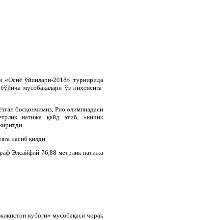
н
«
Осиё
ўйинлари
-2018»
турнирида
бўйича
мусобақалари
ўз
ниҳоясига
тган босқончимиз, Рио олимпиадаси
трлик натижа қайд этиб, «кичик
киритди.
вга насиб қилди.
раф Элсайфий 76,88 метрлик натижа
жикистон кубоги» мусобақаси чорак