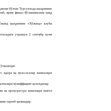
ҳмони бўлган Турсунзода шаҳрининг
тиб, ярим финал йўлланмасини нақд
ўжанд шаҳрининг «Хўжанд» клуби
ртасидаги учрашув 2 сентябр куни
ўтказилди.
т, идора ва муассасалар жамоалари
алчилари муваффақият қозондилар.
ми ва прокуратура вакиллари ишғол
зини тарғиб қилишдир.