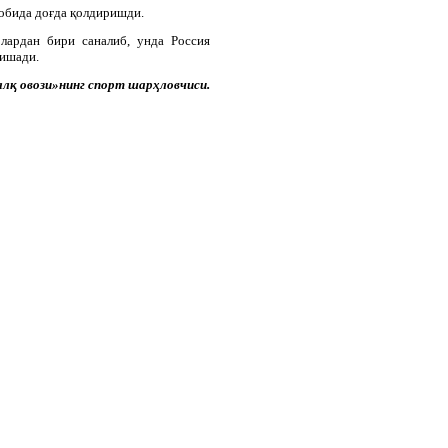
собида доғда қолдиришди.
лардан бири саналиб, унда Россия
шишади.
лқ овози»нинг спорт шарҳловчиси.