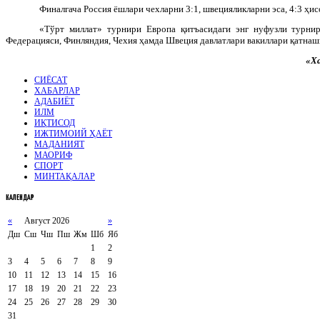
Финалгача Россия ёшлари чехларни 3:1, швецияликларни эса, 4:3 ҳи
«Тўрт миллат» турнири Европа қитъасидаги энг нуфузли турнир
Федерацияси, Финляндия, Чехия ҳамда Швеция давлатлари вакиллари қатна
«Ха
СИЁСАТ
ХАБАРЛАР
АДАБИЁТ
ИЛМ
ИҚТИСОД
ИЖТИМОИЙ ҲАЁТ
МАДАНИЯТ
МАОРИФ
СПОРТ
МИНТАҚАЛАР
КАЛЕНДАР
«
Август 2026
»
Дш
Сш
Чш
Пш
Жм
Шб
Яб
1
2
3
4
5
6
7
8
9
10
11
12
13
14
15
16
17
18
19
20
21
22
23
24
25
26
27
28
29
30
31