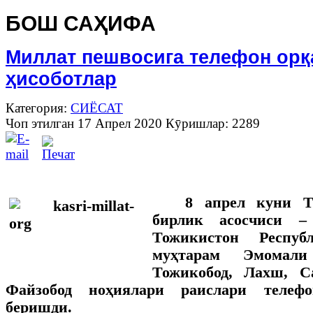
БОШ САҲИФА
Миллат пешвосига телефон орқ
ҳисоботлар
Категория:
СИЁСАТ
Чоп этилган 17 Апрел 2020
Кӯришлар: 2289
8 апрел куни 
бирлик асосчиси –
Тожикистон Респуб
муҳтарам Эмомали
Тожикобод, Лахш, С
Файзобод ноҳиялари раислари телеф
беришди.