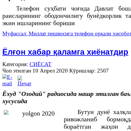
Телефон суҳбати чоғида Давлат бош
раисларининг ободончилигу бунёдкорлик т
экин ишларининг бориши
Муфассал: Миллат пешвосига телефон орқали ҳисобо
Ёлғон хабар қаламга хиёнатдир
Категория:
СИЁСАТ
Чоп этилган 10 Апрел 2020
Кӯришлар: 2507
Ёхуд "Озодий" радиосида нашр этилган баъ
хусусида
Бутун дунё халқл
ривожланиб бормоқ
бораётган жаҳон да