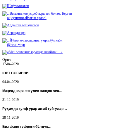
Ортга
17-04-2020
ЮРТ СОҒИНЧИ
04-04-2020
Мақсад ичра эзгулик пинҳон эса...
31-12-2019
Руҳимда қулф урар ажиб туйғулар…
28-11-2019
Биз фано туфроғи бўлдуқ…