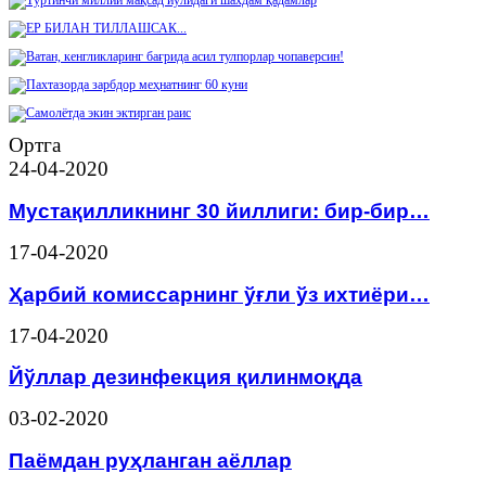
Ортга
24-04-2020
Мустақилликнинг 30 йиллиги: бир-бир…
17-04-2020
Ҳарбий комиссарнинг ўғли ўз ихтиёри…
17-04-2020
Йўллар дезинфекция қилинмоқда
03-02-2020
Паёмдан руҳланган аёллар