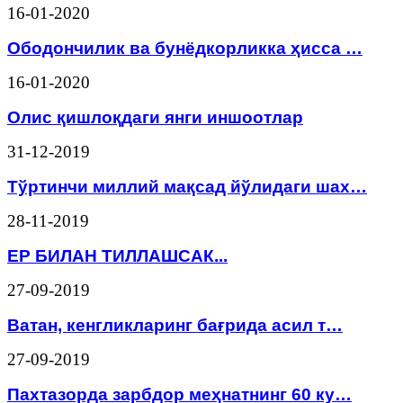
16-01-2020
Ободончилик ва бунёдкорликка ҳисса …
16-01-2020
Олис қишлоқдаги янги иншоотлар
31-12-2019
Тўртинчи миллий мақсад йўлидаги шах…
28-11-2019
ЕР БИЛАН ТИЛЛАШСАК...
27-09-2019
Ватан, кенгликларинг бағрида асил т…
27-09-2019
Пахтазорда зарбдор меҳнатнинг 60 ку…