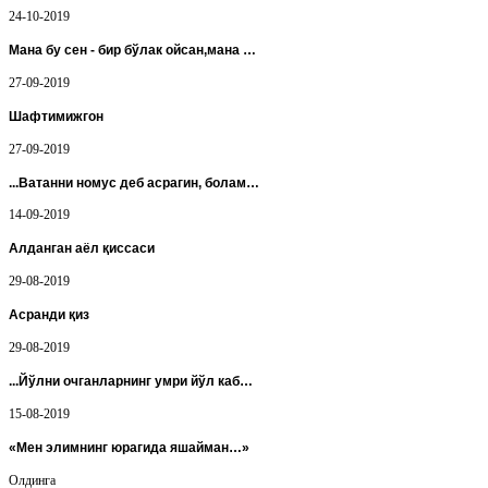
24-10-2019
Мана бу сен - бир бўлак ойсан,мана …
27-09-2019
Шафтимижгон
27-09-2019
...Ватанни номус деб асрагин, болам…
14-09-2019
Алданган аёл қиссаси
29-08-2019
Асранди қиз
29-08-2019
...Йўлни очганларнинг умри йўл каб…
15-08-2019
«Мен элимнинг юрагида яшайман…»
Олдинга