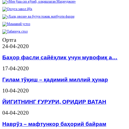
Ортга
24-04-2020
Баҳор фасли сайёҳлик учун мувофиқ а…
17-04-2020
Гилам тўқиш – қадимий миллий ҳунар
10-04-2020
ЙИГИТНИНГ ҒУРУРИ, ОРИДИР ВАТАН
04-04-2020
Наврўз – мафтункор баҳорий байрам