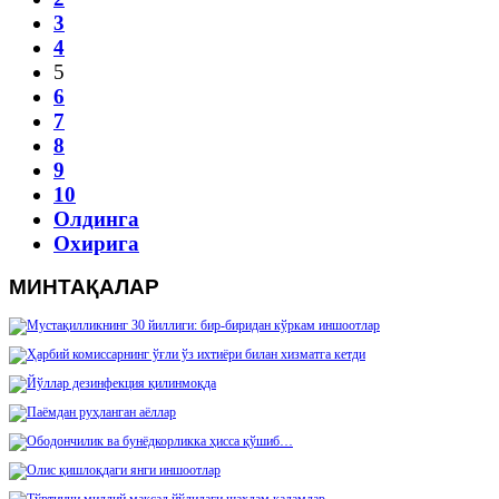
3
4
5
6
7
8
9
10
Олдинга
Охирига
МИНТАҚАЛАР