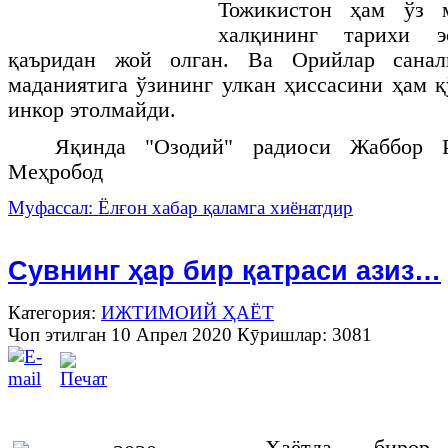
Тожикистон ҳам ўз м
халқининг тарихи э
қаъридан жой олган. Ва Орийлар сана
маданиятига ўзининг улкан ҳиссасини ҳам 
инкор этолмайди.
Яқинда "Озодий" радиоси Жаббор Р
Меҳробод
Муфассал: Ёлғон хабар қаламга хиёнатдир
Сувнинг ҳар бир қатраси азиз…
Категория:
ИЖТИМОИЙ ҲАЁТ
Чоп этилган 10 Апрел 2020
Кӯришлар: 3081
Ҳаётда бирор