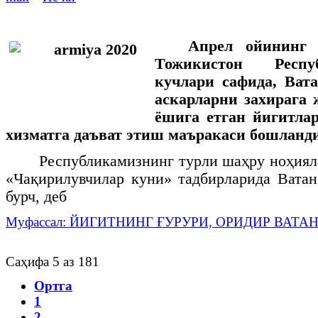
Апрел
ойининг
Тожикистон
Респу
кучлари
сафида
,
Ват
аскарларни
захирага
ёшига
етган
йигитла
хизматга
даъват
этиш
маъракаси
бошланд
Республикамизнинг турли шаҳру ноҳиял
«Чақирилувчилар куни» тадбирларида Вата
бурч, деб
Муфассал: ЙИГИТНИНГ ҒУРУРИ, ОРИДИР ВАТА
Саҳифа 5 аз 181
Ортга
1
2