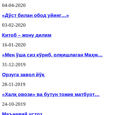
04-04-2020
«Дўст билан обод уйинг…»
03-02-2020
Китоб – жону дилим
16-01-2020
«Мен ўша сиз кўриб, олқишлаган Маҳм…
31-12-2019
Орзуга завол йўқ
28-11-2019
«Халқ овози» ва бутун тожик матбуот…
24-10-2019
Маънавий устоз