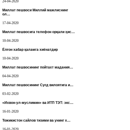
24-04-2020
Миллат пешвоси Миллий мажлиснинг
ол…
17-04-2020
Миллат пешвосига телефон орқали ҳис…
10-04-2020
Ёлғон хабар қаламга хиёнатдир
10-04-2020
Миллат пешвосининг пойтахт мадания…
04-04-2020
Миллат пешвосининг Суғд вилоятига и…
03-02-2020
«Ихвон-ул-муслимин» ва ИТП ТЭТ: экс…
16-01-2020
Тожикистон сайлов тизими ва унинг х…
16-01-2020