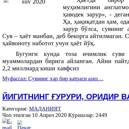
муҳимлигини англатмо
ҳаводек зарур», - дег
Ҳа, ҳақиқатдан ҳам, од
зарур бўлса, сувнинг
Сув – ҳаёт манбаи, деб бекорга айтилмаган. С
ҳайвоноту наботот учун ҳаёт йўқ.
Бугунги кунда тоза ичимлик суви 
муаммолардан бирига айланган. Айни пайт
2,2 миллиард киши хавфсиз
Муфассал: Сувнинг ҳар бир қатраси азиз…
ЙИГИТНИНГ ҒУРУРИ, ОРИДИР В
Категория:
МАДАНИЯТ
Чоп этилган 10 Апрел 2020
Кӯришлар: 2449