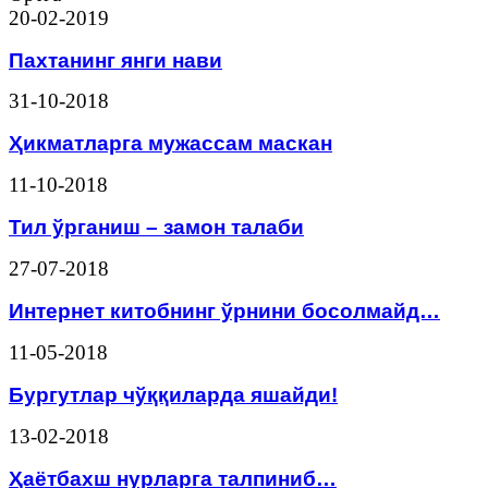
20-02-2019
Пахтанинг янги нави
31-10-2018
Ҳикматларга мужассам маскан
11-10-2018
Тил ўрганиш – замон талаби
27-07-2018
Интернет китобнинг ўрнини босолмайд…
11-05-2018
Бургутлар чўққиларда яшайди!
13-02-2018
Ҳаётбахш нурларга талпиниб…