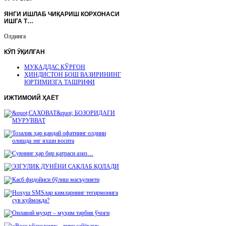
ЯНГИ ИШЛАБ ЧИҚАРИШ КОРХОНАСИ
ИШГА Т…
Олдинга
КӮП
ӮҚИЛГАН
МУҚАДДАС ҚЎРҒОН
ҲИНДИСТОН БОШ ВАЗИРИНИНГ
ЮРТИМИЗГА ТАШРИФИ
ИЖТИМОИЙ
ҲАЁТ