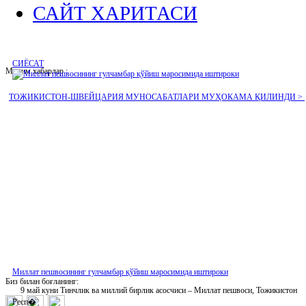
САЙТ ХАРИТАСИ
СИЁСАТ
Муҳим хабарлар :
ТОЖИКИСТОН-ШВЕЙЦАРИЯ МУНОСАБАТЛАРИ МУҲОКАМА ҚИЛИНДИ >
Миллат пешвосининг гулчамбар қўйиш маросимида иштироки
Биз билан боғланинг:
9 май куни Тинчлик ва миллий бирлик асосчиси – Миллат пешвоси, Тожикистон
Респ�