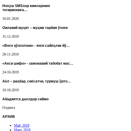
Нохуш SMSлар кимларнинг
тегирмонига…
16-01-2020
Оилавий муҳит – муҳим тарбия ўчоғи
31-12-2019
«Восе қўзғолони» - янги сайёҳлик йў…
28-11-2019
«Акси шифо» - замонавий табобат мас…
24-10-2019
Аёл – раҳбар, сиёсатчи, турмуш ўрто…
10-10-2019
Абадиятга дахлдор сиймо
Олдинга
АРХИВ
Май, 2018
Март, 2018