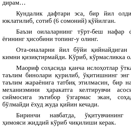
дирам…
Кундалик дафтари эса, бир йил олд
юклатилиб, сотиб (6 сомоний) қўйилган.
Баъзи оилаларнинг тўрт-беш нафар 
ёғининг ҳисобини топинг-у олинг.
Ота-оналарни йил бўйи қийнайдиган 
кимни қизиқтирмайди. Кўриб, кўрмасликка 
Маориф соҳасида қанча ислоҳотлар ўтк
таълим бинолари қурилиб, ўқитишнинг энг
таълим жараёнига татбиқ этилмасин, бир на
механизмини ҳаракатга келтирувчи асо
сиймосига эътибор ўзгармас экан, соҳ
бўлмайди ёхуд жуда қийин кечади.
Биринчи навбатда, ўқитувчининг 
ҳимояси жиддий кўриб чиқилиши керак.