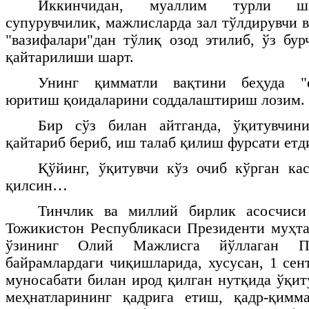
Иккинчидан, муаллим турли ша
супурувчилик, мажлисларда зал тўлдирувчи 
"вазифалари"дан тўлиқ озод этилиб, ўз бу
қайтарилиши шарт.
Унинг қимматли вақтини беҳуда "
юритиш қоидаларини соддалаштириш лозим.
Бир сўз билан айтганда, ўқитувчин
қайтариб бериб, иш талаб қилиш фурсати етд
Қўйинг, ўқитувчи кўз очиб кўрган ка
қилсин…
Тинчлик ва миллий бирлик асосчиси
Тожикистон Республикаси Президенти муҳт
ўзининг Олий Мажлисга йўллаган Па
байрамлардаги чиқишларида, хусусан, 1 сен
муносабати билан ирод қилган нутқида ўқит
меҳнатларининг қадрига етиш, қадр-қим