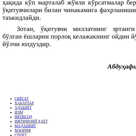
ҳақида кўп марталаб жўяли кўрсатмалар бе
ўқитувчилари билан чинакамига фахрланиши
таъкидлайди.
Зотан, ўқитувчи миллатнинг эртанг
бўлган ёшларни порлоқ келажакнинг ойдин й
йўлчи юлдуздир.
Абдуҳаф
СИЁСАТ
ХАБАРЛАР
АДАБИЁТ
ИЛМ
ИҚТИСОД
ИЖТИМОИЙ ҲАЁТ
МАДАНИЯТ
МАОРИФ
СПОРТ