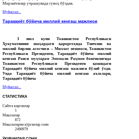
Мирзиёевлар учрашувида гувоҳ бўлдик.
Муфассал...
Тараққиёт бўйича миллий кенгаш мажлиси
3 июл куни Тожикистон Республикаси
Ҳукуматининг шаҳардаги қароргоҳида Тинчлик ва
миллий бирлик асосчиси – Миллат пешвоси, Тожикистон
Республикаси Президенти, Тараққиёт бўйича миллий
кенгаш Раиси муҳтарам Эмомали Раҳмон бошчилигида
Тожикистон Республикаси Президенти қошидаги
Тараққиёт бўйича миллий кенгаш мажлиси бўлиб ўтди.
Унда Тараққиёт бўйича миллий кенгаш аъзолари,
Тараққиёт бўйича
Муфассал...
СТАТИСТИКА
Сайтга кирганлар
1
Мақолалар
872
Мақолаларни кӯрганлар сони
2490979
ӮҚУВЧИЛАР
СОНИ