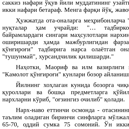
саккиз нафари ўқув йили муддатининг узай
икки нафари бетараф. Менга фарқи йўқ, жаво
Ҳужжатда ота-оналарга меҳрибонларча 
нуқталар ҳам учрайди: "… тадбирко
байрамлардаги сингари маҳсулотлари нархин
оширишарди ҳамда мажбурлигидан фарз
қўнғироғи" тадбирига нарса олаётган о
"тушунмай", хурсандчилик қилишарди."
Наҳотки, Маориф ва илм вазирлиги 
"Камолот қўнғироғи" кунлари бозор айланишг
Йилнинг хоҳлаган кунида бозорга чиқи
қуроллари ва бошқа предметларга қўйил
нархларни кўриб, "оғзингиз очилиб" қолади.
Нарх-наво еттинчи осмонда - отасини
таълим оладиган биринчи синфларга мўлжал
65-70, оддий сумка 75 сомоний. Ўн икк