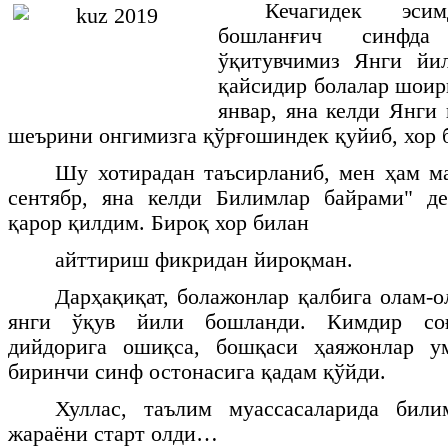
Кечагидек эсим
бошланғич синфда
ўқитувчимиз Янги йи
қайсидир болалар шоир
январ, яна келди Янги
шеърини онгимизга қўрғошиндек қуйиб, хор 
Шу хотирадан таъсирланиб, мен ҳам ма
сентябр, яна келди Билимлар байрами" де
қарор қилдим. Бироқ хор билан
айттириш фикридан йироқман.
Дарҳақиқат, болажонлар қалбига олам-о
янги ўқув йили бошланди. Кимдир соғ
дийдорига ошиқса, бошқаси ҳаяжонлар у
биринчи синф остонасига қадам қўйди.
Хуллас, таълим муассасаларида бил
жараёни старт олди…