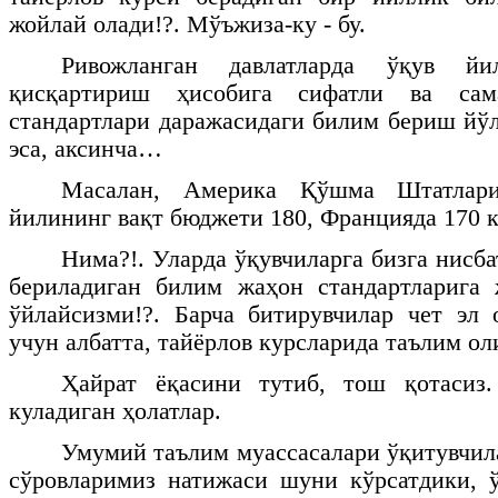
жойлай олади!?. Мўъжиза-ку - бу.
Ривожланган давлатларда ўқув й
қисқартириш ҳисобига сифатли ва сам
стандартлари даражасидаги билим бериш йўл
эса, аксинча…
Масалан, Америка Қўшма Штатлар
йилининг вақт бюджети 180, Францияда 170 к
Нима?!. Уларда ўқувчиларга бизга нисба
бериладиган билим жаҳон стандартларига 
ўйлайсизми!?. Барча битирувчилар чет эл
учун албатта, тайёрлов курсларида таълим о
Ҳайрат ёқасини тутиб, тош қотасиз
куладиган ҳолатлар.
Умумий таълим муассасалари ўқитувчила
сўровларимиз натижаси шуни кўрсатдики, 