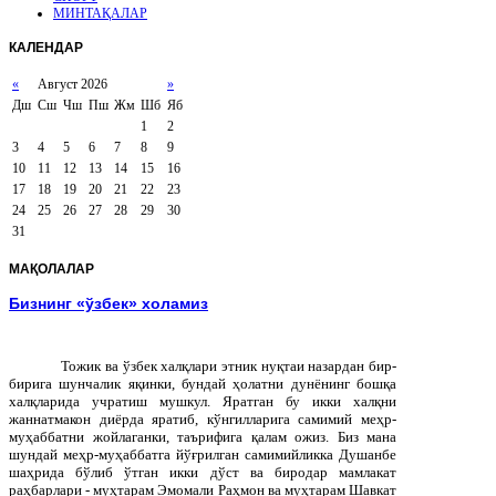
МИНТАҚАЛАР
КАЛЕНДАР
«
Август 2026
»
Дш
Сш
Чш
Пш
Жм
Шб
Яб
1
2
3
4
5
6
7
8
9
10
11
12
13
14
15
16
17
18
19
20
21
22
23
24
25
26
27
28
29
30
31
МАҚОЛАЛАР
Бизнинг «ўзбек» холамиз
Тожик ва ўзбек халқлари этник нуқтаи назардан бир-
бирига шунчалик яқинки, бундай ҳолатни дунёнинг бошқа
халқларида учратиш мушкул. Яратган бу икки халқни
жаннатмакон диёрда яратиб, кўнгилларига самимий меҳр-
муҳаббатни жойлаганки, таърифига қалам ожиз. Биз мана
шундай меҳр-муҳаббатга йўғрилган самимийликка Душанбе
шаҳрида бўлиб ўтган икки дўст ва биродар мамлакат
раҳбарлари - муҳтарам Эмомали Раҳмон ва муҳтарам Шавкат