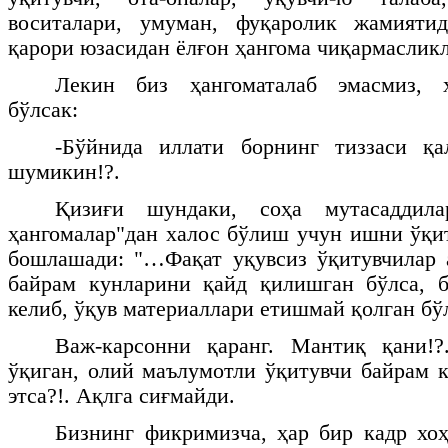
воситалари, умуман, фуқаролик жамияти
қарори юзасидан ёлғон ҳангома чиқармаслик
Лекин биз ҳангоматалаб эмасмиз, ҳ
бўлсак:
-Бўйнида иллати борнинг тиззаси қал
шумикин!?.
Қизиғи шундаки, соҳа мутасаддил
ҳангомалар"дан халос бўлиш учун ишни ўқ
бошлашади: "…Фақат уқувсиз ўқитувчилар 
байрам кунларини қайд қилишган бўлса, б
келиб, ўқув материаллари етишмай қолган 
Важ-карсонни қаранг. Мантиқ қани!
ўқиган, олий маълумотли ўқитувчи байрам 
этса?!. Ақлга сиғмайди.
Бизнинг фикримизча, ҳар бир кадр хоҳ