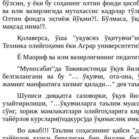
бўлсин, у ёки бу соҳанинг олтин фонди ҳис
ва илм вазирлигида мутахассис кадрлар тўл
Олтин фондга эҳтиёж йўқми?!. Бўлмаса, ў
мақсад нима!?.
Қолаверса, ўша "уқувсиз ўқитувчи"н
Техника олийгоҳими ёки Аграр университети!
Ё Маориф ва илм вазирлигининг педаго
"Муносабат"да Тожикистонда ўқув йил
белгилангани ва бу "… ўқувчи, ота-она, 
жамият манфаатига хизмат қилади…" дея таъ
Шуниси диққатга сазоворки, ўқув йи
узайтирилиши, "…ўқувчиларга таълим муас
сўнг, хориж мамлакатлари олийгоҳларига к
тайёрлов курслари(подкурс)да ўқимаслик имк
Во ажаб!!! Таълим соҳасининг қайси "д
тайёрлов курси берадиган бир йиллик би