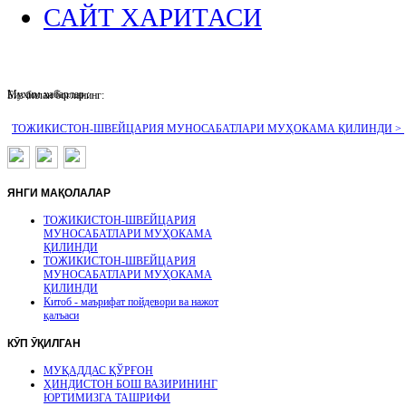
САЙТ ХАРИТАСИ
Муҳим хабарлар :
Биз билан боғланинг:
ТОЖИКИСТОН-ШВЕЙЦАРИЯ МУНОСАБАТЛАРИ МУҲОКАМА ҚИЛИНДИ >
ЯНГИ
МАҚОЛАЛАР
ТОЖИКИСТОН-ШВЕЙЦАРИЯ
МУНОСАБАТЛАРИ МУҲОКАМА
ҚИЛИНДИ
ТОЖИКИСТОН-ШВЕЙЦАРИЯ
МУНОСАБАТЛАРИ МУҲОКАМА
ҚИЛИНДИ
Китоб - маърифат пойдевори ва нажот
қалъаси
КӮП
ӮҚИЛГАН
МУҚАДДАС ҚЎРҒОН
ҲИНДИСТОН БОШ ВАЗИРИНИНГ
ЮРТИМИЗГА ТАШРИФИ