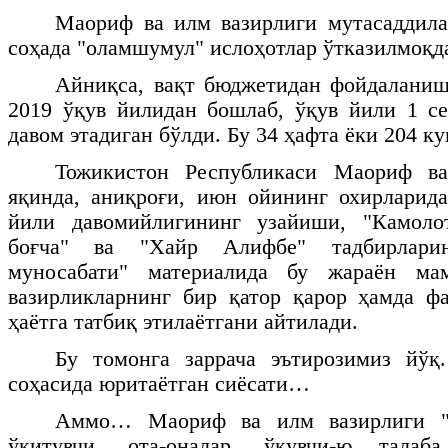
Маориф ва илм вазирлиги мутасаддила
соҳада "оламшумул" ислоҳотлар ўтказилмоқд
Айниқса, вақт бюджетидан фойдаланиш
2019 ўқув йилидан бошлаб, ўқув йили 1 с
давом этадиган бўлди. Бу 34 ҳафта ёки 204 ку
Тожикистон Республикаси Маориф ва
яқинда, аниқроғи, июн ойининг охирларид
йили давомийлигининг узайиши, "Камоло
боғча" ва "Хайр Алифбе" тадбирларин
муносабати" материалида бу жараён ма
вазирликларнинг бир қатор қарор ҳамда ф
ҳаётга татбиқ этилаётгани айтилади.
Бу томонга заррача эътирозимиз йўқ
соҳасида юритаётган сиёсати…
Аммо… Маориф ва илм вазирлиги "Т
ўқитувчи, ота-оналар, ўқувчи-ю талаб