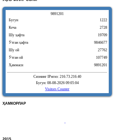
9
8
9
1
2
0
1
Бугун
1222
Кеча
2728
Шу ҳафта
19709
Ӯтган ҳафта
9846677
Шу ой
27762
Ӯтган ой
107749
Ҳаммаси
9891201
Сизнинг IPнгиз: 216.73.216.40
Бугун: 08-08-2026 09:05:04
Visitors Counter
ҲАМКОРЛАР
2015