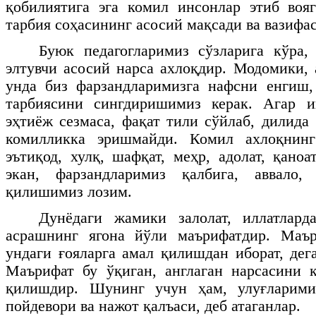
қобилиятига эга комил инсонлар этиб воя
тарбия соҳасининг асосий мақсади ва вазифа
Буюк педагогларимиз сўзларига кўра,
элтувчи асосий нарса ахлоқдир. Модомики, 
унда биз фарзандларимизга нафсни енгиш,
тарбиясини сингдиришимиз керак. Агар 
эҳтиёж сезмаса, фақат тили сўйлаб, дилида
комилликка эришмайди. Комил ахлоқнинг
эътиқод, хулқ, шафқат, меҳр, адолат, қаноа
экан, фарзандларимиз қалбига, аввало
қилишимиз лозим.
Дунёдаги жамики залолат, иллатлард
асрашнинг ягона йўли маърифатдир. Маъ
ундаги ғояларга амал қилишдан иборат, дег
Маърифат бу ўқиган, англаган нарсасини 
қилишдир. Шунинг учун ҳам, улуғларими
пойдевори ва нажот қалъаси, деб атаганлар.