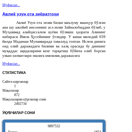
Муфассал...
Авлиё узун ота зиёратгоҳи
Авлиё Узун ота номи билан маълуму машҳур бўлган
ана шу ажойиб инсоннинг асл номи Зайналобиддин бўлиб, у
Муҳаммад алайҳиссалом куёви бўлмиш ҳазрати Алининг
набираси Имом Ҳусейннинг ўғлидир. У киши милодий 659
йилда Мадинаи Мунавварада таваллуд топган. Ислом динига
оид олий даражадаги билими ва халқ орасида бу диннинг
муқаддас ақидаларини кенг тарқатиш бўйича олиб борган
улкан хизматлари эвазига имомлик даражасига
Муфассал...
СТАТИСТИКА
Сайтга кирганлар
1
Мақолалар
872
Мақолаларни кӯрганлар сони
2492734
ӮҚУВЧИЛАР
СОНИ
9
8
9
7
5
3
2
Бугун
1853