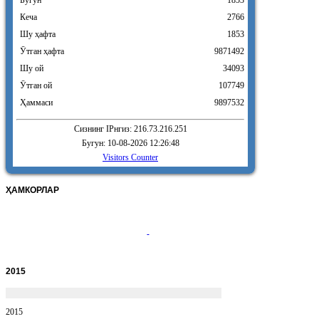
Кеча
2766
Шу ҳафта
1853
Ӯтган ҳафта
9871492
Шу ой
34093
Ӯтган ой
107749
Ҳаммаси
9897532
Сизнинг IPнгиз: 216.73.216.251
Бугун: 10-08-2026 12:26:48
Visitors Counter
ҲАМКОРЛАР
2015
2015