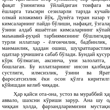
фақат ўзинигина ўйлайдиган тоифага м
ёшларга таъсири сезиларли тарзда кучай
олмай иложимиз йўқ. Дунёга теран назар 
кимсаларнинг пайдо бўлиши, нафақат, ўзгала
ўзини алдаб яшаётган кимсаларнинг кўпай
маънавий-руҳий тарбиямизнинг бўшлигидир
турли иллатлар - ёлғончилик, бадбинлик,
манманлик, ҳаддан ошиш, шуҳратпарастли
одатлар урчишига сабаб бўлади. Бундай қусур
кўрк бўлмаган, аксинча, уни залолатга, 
бошлаган. Бу иллатларнинг инсон қалби
сустлиги, илмсизлик, ўзини ва Яратг
фаросатсизлик ёки осон қўлга киритилг
қўйишдан келиб чиқади.
Ҳар қайси ота-она, устоз ва мураббий ҳа
аввало, шахсни кўриши зарур. Ана шу о
чиққан ҳолда, фарзандларимизни мустақ