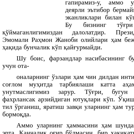
гапирамиз-у, аммо у
деярли эътибор бермай
эканликлари билан кў
Бу бизнинг тўғри
қўймаганлигимиздан далолатдир. През
Эмомали Раҳмон Жаноби олийлари ҳам беж
ҳақида бунчалик кўп қайғурмайди.
Шу боис, фарзандлар насибасининг б
учун ота-
оналарнинг ўзлари ҳам чин дилдан инт
соғлом муҳитда тарбиялаши катта аҳа
унутмаслигимиз зарур.
Тўғри, бугун 
фахрлансак арзийдиган ютуқлари кўп. Ўқи
тил ўрганиш, яратиш завқи уларнинг ҳам ту
бормоқда.
Аммо уларнинг ҳаммасини ҳам шунда
эрта. Қанчалик оғир бўлмасин, бир ҳақиқат