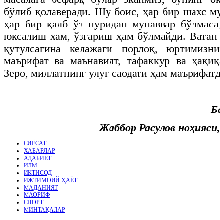
бўлиб қолаверади. Шу боис, ҳар бир шахс м
ҳар бир қалб ўз нуридан мунаввар бўлмас
юксалиш ҳам, ўзгариш ҳам бўлмайди. Ватан
қутулсагина келажаги порлоқ, юртимизн
маърифат ва маънавият, тафаккур ва ҳақиқ
Зеро, миллатнинг улуғ саодати ҳам маърифатд
Б
Жаббор Расулов ноҳияси,
СИЁСАТ
ХАБАРЛАР
АДАБИЁТ
ИЛМ
ИҚТИСОД
ИЖТИМОИЙ ҲАЁТ
МАДАНИЯТ
МАОРИФ
СПОРТ
МИНТАҚАЛАР