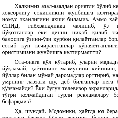
Халқимиз азал-азалдан ориятли бўлиб ке
хоксорлигу сокинликни жунбишга келтирад
номус эканлигини яхши биламиз. Аммо ҳаё
СПИД, гиёҳвандликка чалиниб, ўз и
йўқотганлар ёки динни ниқоб қилиб экс
балосига ўзини-ўзи қурбон қилаётганлар бор
сотиб кун кечираётганлар кўпаяётганлиг
ориятимизни жунбишга келтирмаяпти?
Ота-онага қўл кўтариб, уларни мадад
йўқламай, ҳаётининг мазмунини кийиниш,
йўллар билан мўмай даромадлар орттириб, н
умрнинг лаззати шу, деб билганлар нега 
қўзғамайди? Ёки бугун телевизор экранлари
тўғри келмайдиган турли рекламалару б
бефарқмиз?
Ҳа, шундай. Модомики, ҳаётда юз бера
масалага бефарқ бўлар эканмиз, бунинг о