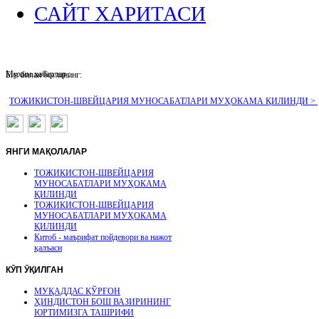
САЙТ ХАРИТАСИ
Муҳим хабарлар :
Биз билан боғланинг:
ТОЖИКИСТОН-ШВЕЙЦАРИЯ МУНОСАБАТЛАРИ МУҲОКАМА ҚИЛИНДИ >
ЯНГИ
МАҚОЛАЛАР
ТОЖИКИСТОН-ШВЕЙЦАРИЯ
МУНОСАБАТЛАРИ МУҲОКАМА
ҚИЛИНДИ
ТОЖИКИСТОН-ШВЕЙЦАРИЯ
МУНОСАБАТЛАРИ МУҲОКАМА
ҚИЛИНДИ
Китоб - маърифат пойдевори ва нажот
қалъаси
КӮП
ӮҚИЛГАН
МУҚАДДАС ҚЎРҒОН
ҲИНДИСТОН БОШ ВАЗИРИНИНГ
ЮРТИМИЗГА ТАШРИФИ