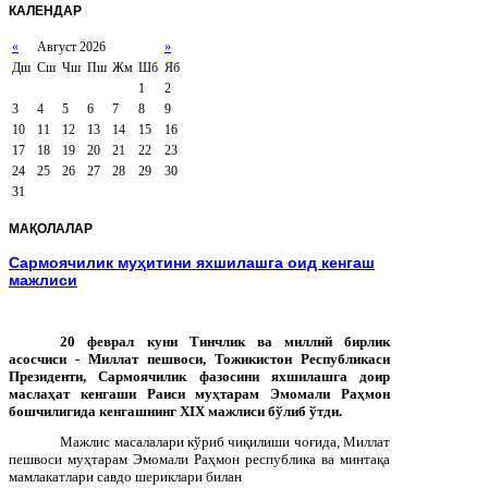
КАЛЕНДАР
«
Август 2026
»
Дш
Сш
Чш
Пш
Жм
Шб
Яб
1
2
3
4
5
6
7
8
9
10
11
12
13
14
15
16
17
18
19
20
21
22
23
24
25
26
27
28
29
30
31
МАҚОЛАЛАР
Сармоячилик муҳитини яхшилашга оид кенгаш
мажлиси
20 феврал куни Тинчлик ва миллий бирлик
асосчиси - Миллат пешвоси, Тожикистон Республикаси
Президенти, Сармоячилик фазосини яхшилашга доир
маслаҳат кенгаши Раиси муҳтарам Эмомали Раҳмон
бошчилигида кенгашнинг XIX мажлиси бўлиб ўтди.
Мажлис масалалари кўриб чиқилиши чоғида, Миллат
пешвоси муҳтарам Эмомали Раҳмон республика ва минтақа
мамлакатлари савдо шериклари билан