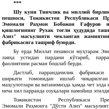
***
Шу куни
Тинчлик ва миллий бирлик
пешвоси, Тожикистон Республикаси Пр
Эмомали Раҳмон Бобожон Ғафуров но
қишлоғининг Рухак тоғли ҳудудида таш
Азиз" масъулияти чекланган жамиятин
фабрикасига ташриф буюрди.
Бу ерда Миллат пешвоси муҳтарам Эм
лавҳа устидан пардани кўтариб, парра
фаолиятини расман бошлаб берди.
Дастлаб, паррандачилик фабрикаси 
ширкати томонидан ишлаб чиқарилга
маҳсулотлари ва ватанимизда ҳамда чет элда
неча хил парранда озуқалари намойиш этилди
Тожикистон Республикаси През
Эмомали Раҳмонга "Дўсти Азиз" масъулият