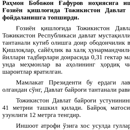
Раҳмон Бобожон Ғафуров ноҳиясига и
Ғозиён қишлоғида Тожикистон Давлат 
фойдаланишга топширди.
Ғозиён қишлоғида Тожикистон Давл
Тожикистон Республикаси давлат мустақилл
тантанали кутиб олишга доир ободончилик в
Қишлоқлар, сайёҳлик ва халқ ҳунармандчи
йиллари тадбирлари доирасида 0,31 гектар м
унда меҳмонлар ва аҳолининг ҳордиқ ч
шароитлар яратилган.
Мамлакат Президенти бу ердаги лав
олгандан сўнг, Давлат байроғи тантанали рав
Тожикистон Давлат байроғи устунинин
41 метрни ташкил қилади. Байроқ матос
узунлиги 12 метрга тенгдир.
Иншоот атрофи ўзига хос усулда гуллар