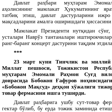
Давлат раҳбари муҳтарам Эмома
аҳолисининг мамлакат Ҳукуматининг яра
татбиқ этиш, давлат дастурларини ижро
мақсадларини амалга оширишдаги ҳиссасини
Мамлакат Президенти нутқидан сўнг, 
усталари Наврўз тантаналари иштирокчилар
ранг-баранг концерт дастурини тақдим этдила
***
23 март куни Тинчлик ва миллий 
Миллат пешвоси, Тожикистон Респуб
муҳтарам Эмомали Раҳмон Суғд вил
доирасида Бобожон Ғафуров ноҳиясидаг
«Бобожон Мақсуд» деҳқон хўжалиги тижор
товар фермасини ишга туширди.
Давлат раҳбарига ушбу сут-товар фе
гектар бўлиб, бу ерда тожик заминида ети