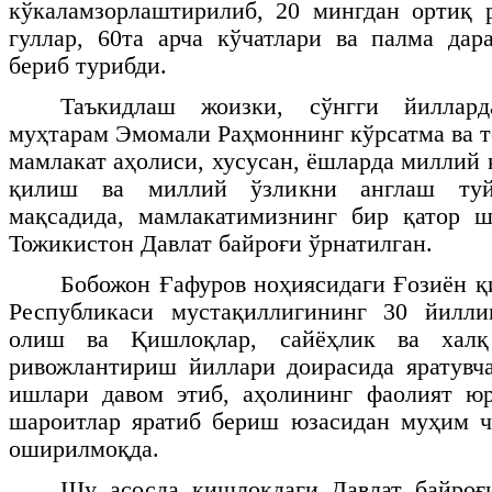
кўкаламзорлаштирилиб, 20 мингдан ортиқ 
гуллар, 60та арча кўчатлари ва палма дар
бериб турибди.
Таъкидлаш жоизки, сўнгги йиллар
муҳтарам Эмомали Раҳмоннинг кўрсатма ва 
мамлакат аҳолиси, хусусан, ёшларда миллий
қилиш ва миллий ўзликни англаш туй
мақсадида, мамлакатимизнинг бир қатор ш
Тожикистон Давлат байроғи ўрнатилган.
Бобожон Ғафуров ноҳиясидаги Ғозиён 
Республикаси мустақиллигининг 30 йилл
олиш ва Қишлоқлар, сайёҳлик ва халқ
ривожлантириш йиллари доирасида яратувч
ишлари давом этиб, аҳолининг фаолият ю
шароитлар яратиб бериш юзасидан муҳим ч
оширилмоқда.
Шу асосда қишлоқдаги Давлат байроғ