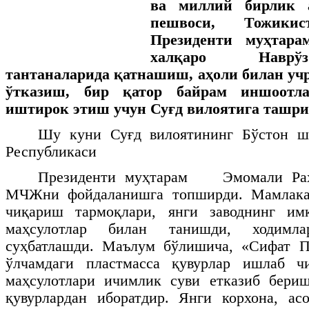
ва миллий бирлик 
пешвоси, Тожикис
Президенти муҳтар
халқаро Наврў
тантаналарида қатнашиш, аҳоли билан уч
ўтказиш, бир қатор байрам иншоотл
иштирок этиш учун Суғд вилоятига ташри
Шу куни Суғд вилоятининг Бўстон 
Республикаси
Президенти муҳтарам
Эмомали Ра
МЧЖни фойдаланишга топширди. Мамлака
чиқариш тармоқлари, янги заводнинг им
маҳсулотлар билан танишди, ходимл
суҳбатлашди. Маълум бўлишича, «Сифат 
ўлчамдаги пластмасса қувурлар ишлаб ч
маҳсулотлари ичимлик суви етказиб бери
қувурлардан иборатдир. Янги корхона, ас