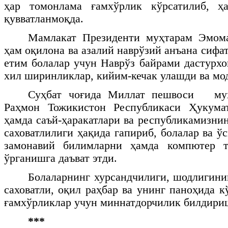
ҳар томонлама ғамхўрлик кўрсатилиб, ҳ
қувватланмоқда.
Мамлакат Президенти муҳтарам Эмом
ҳам оқилона ва азалий наврўзий анъана сифа
етим болалар учун Наврўз байрами дастурхо
хил ширинликлар, кийим-кечак улашди ва мод
Суҳбат чоғида Миллат пешвоси 
Раҳмон Тожикистон Республикаси Ҳукума
ҳамда саъй-ҳаракатлари ва республикамизни
саховатлилиги ҳақида гапириб, болалар ва ў
замонавий билимларни ҳамда компютер т
ўрганишга даъват этди.
Болаларнинг хурсандчилиги, шодлигинин
саховатли, оқил раҳбар ва унинг паноҳида 
ғамхўрликлар учун миннатдорчилик билдири
***