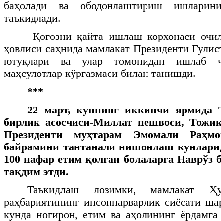
баҳолади ва ободонлаштириш ишларин
таъкидлади.
Қоғозни қайта ишлаш корхонаси очилг
ҳовлиси саҳнида мамлакат Президенти Гулис
ютуқлари ва улар томонидан ишлаб чи
маҳсулотлар кўргазмаси билан танишди.
***
22 март, куннинг иккинчи ярмида
бирлик асосчиси-Миллат пешвоси, Тожик
Президенти муҳтарам Эмомали Раҳмо
байрамини тантанали нишонлаш кунларид
100 нафар етим қолган болаларга Наврўз 
тақдим этди.
Таъкидлаш лозимки, мамлакат Ҳ
раҳбариятининг инсонпарварлик сиёсати ша
кунда ногирон, етим ва аҳолининг ёрдамга