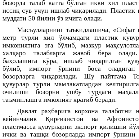
бозорда талаб катта бўлган икки хил пласт
иссиқ сув учун ишлаб чиқарилади. Пластик 
муддати 50 йилни ўз ичига олади.
Масъулларнинг таъкидлашича, «Сифат 
метр турли хил ўлчамдаги
пластик қуву
имкониятига
эга бўлиб, мазкур маҳсулотл
халқаро талабларга жавоб бера олади.
баҳолашига кўра, ишлаб чиқарилган қув
бўлиб, импорт ўрнини боса оладиган 
бозорларга чиқарилади. Шу пайтгача То
қувурлар турли мамлакатлардан келтирилг
очилиши бозорни ушбу турдаги маҳалл
таъминлашга имконият яратиб беради.
Давлат раҳбарига корхона талаботни н
кейинчалик Қирғизистон ва Афғонисто
пластмасса қувурларни экспорт қилишни йўл
ички ва ташқи бозорларда импорт ўрнини 