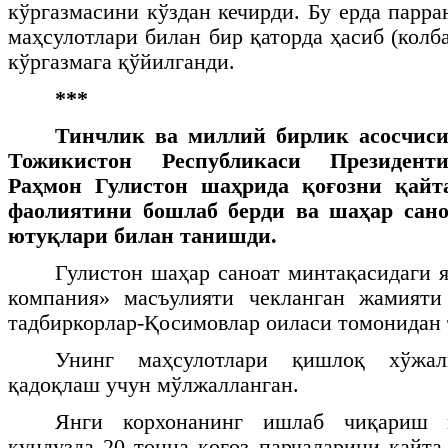
кўргазмасини кўздан кечирди. Бу ерда парр
маҳсулотлари билан бир қаторда ҳасиб (колба
кўргазмага қўйилганди.
***
Тинчлик ва миллий бирлик асосчиси
Тожикистон Республикаси Президенти
Раҳмон Гулистон шаҳрида қоғозни қай
фаолиятини бошлаб берди ва шаҳар сано
ютуқлари билан танишди.
Гулистон шаҳар саноат минтақасидаги я
компания» масъулияти чекланган жамияти
тадбиркорлар-Қосимовлар оиласи томонидан 
Унинг маҳсулотлари қишлоқ хўжал
қадоқлаш учун мўлжалланган.
Янги корхонанинг ишлаб чиқариш 
кундузда 20 тонна қоғоз парчаларини қайта