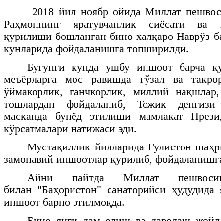
2018 йил ноябр ойида Миллат пешво
Раҳмоннинг яратувчанлик сиёсати ва 
қурилиши бошланган бино халқаро Наврўз 
кунларида фойдаланишга топширилди.
Бугунги кунда ушбу иншоот барча қ
меъёрларга мос равишда гўзал ва такрор
ўймакорлик, ганчкорлик, миллий нақшлар,
тошлардан фойдаланиб, Тожик денгизи
масканда бунёд этилиши мамлакат Прези
кўрсатмалари натижаси эди.
Мустақиллик йилларида Гулистон шаҳр
замонавий иншоотлар қурилиб, фойдаланишг
Айни пайтда Миллат пешвосини
билан "Баҳористон" санаторийси ҳудудида
иншоот барпо этилмоқда.
Бино янги
дам олиш ва даволаш жойла