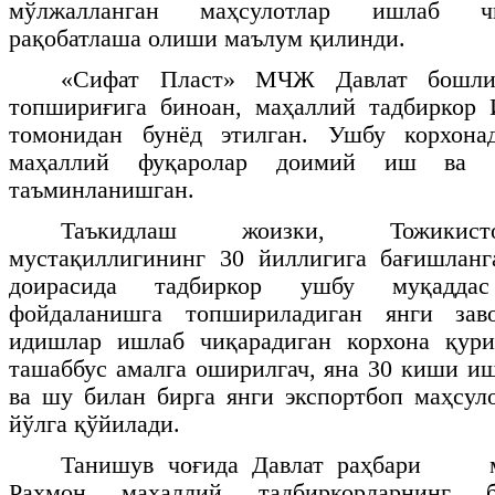
мўлжалланган маҳсулотлар ишлаб чи
рақобатлаша олиши маълум қилинди.
«Сифат Пласт» МЧЖ Давлат бошлиғ
топшириғига биноан, маҳаллий тадбиркор
томонидан бунёд этилган. Ушбу корхона
маҳаллий фуқаролар доимий иш ва
таъминланишган.
Таъкидлаш жоизки, Тожикист
мустақиллигининг 30 йиллигига бағишланг
доирасида тадбиркор ушбу муқадда
фойдаланишга топшириладиган янги зав
идишлар ишлаб чиқарадиган корхона қур
ташаббус амалга оширилгач, яна 30 киши и
ва шу билан бирга янги экспортбоп маҳсу
йўлга қўйилади.
Танишув чоғида Давлат раҳбари
Раҳмон маҳаллий тадбиркорларнинг б