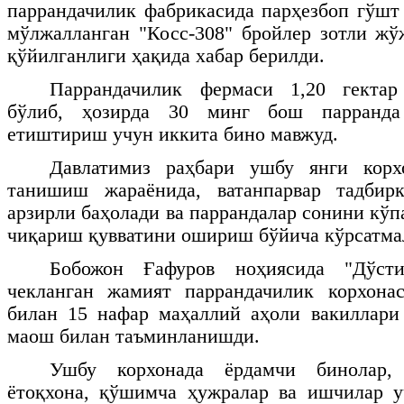
паррандачилик фабрикасида парҳезбоп гўш
мўлжалланган "Косс-308" бройлер зотли ж
қўйилганлиги ҳақида хабар берилди.
Паррандачилик фермаси 1,20 гектар
бўлиб, ҳозирда 30 минг бош парранда
етиштириш учун иккита бино мавжуд.
Давлатимиз раҳбари ушбу янги корх
танишиш жараёнида, ватанпарвар тадбир
арзирли баҳолади ва паррандалар сонини кў
чиқариш қувватини ошириш бўйича кўрсатма
Бобожон Ғафуров ноҳиясида "Дўст
чекланган жамият паррандачилик корхон
билан 15 нафар маҳаллий аҳоли вакиллар
маош билан таъминланишди.
Ушбу корхонада ёрдамчи бинолар,
ётоқхона, қўшимча ҳужралар ва ишчилар у