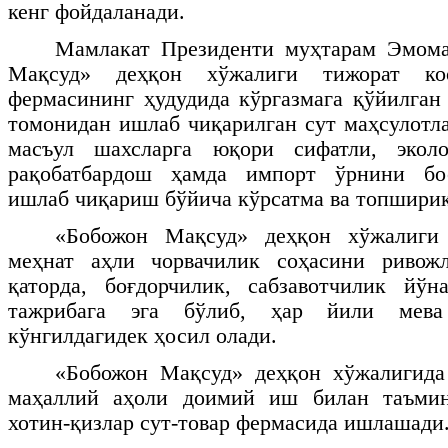
кенг фойдаланади.
Мамлакат Президенти муҳтарам Эмом
Мақсуд» деҳқон хўжалиги тижорат коо
фермасининг ҳудудида кўргазмага қўйилган
томонидан ишлаб чиқарилган сут маҳсулотл
масъул шахсларга юқори сифатли, эколо
рақобатбардош ҳамда импорт ўрнини бос
ишлаб чиқариш бўйича кўрсатма ва топшириқ
«Бобожон Мақсуд» деҳқон хўжалиги 
меҳнат аҳли чорвачилик соҳасини ривож
қаторда, боғдорчилик, сабзавотчилик йў
тажрибага эга бўлиб, ҳар йили мева 
кўнгилдагидек ҳосил олади.
«Бобожон Мақсуд» деҳқон хўжалигида
маҳаллий аҳоли доимий иш билан таъмин
хотин-қизлар сут-товар фермасида ишлашади