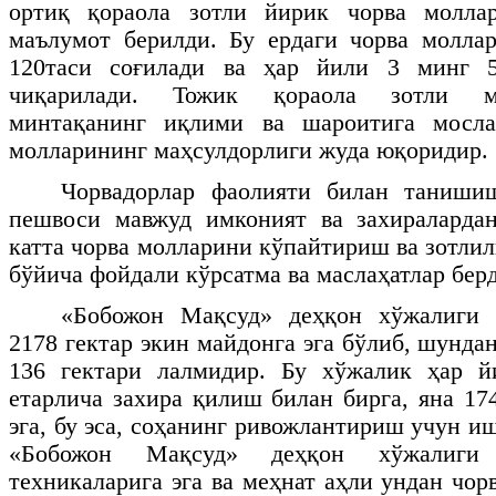
ортиқ қораола
зотли йирик чорва молла
маълумот берилди. Бу ердаги чорва молла
120таси соғилади ва ҳар йили 3 минг 
чиқарилади. Тожик қораола зотли м
минтақанинг иқлими ва шароитига мосла
молларининг маҳсулдорлиги жуда юқоридир.
Чорвадорлар фаолияти билан таниши
пешвоси мавжуд имконият ва захиралардан
катта чорва молларини кўпайтириш ва зотли
бўйича фойдали кўрсатма ва маслаҳатлар бер
«Бобожон Мақсуд» деҳқон хўжалиги 
2178 гектар экин майдонга эга бўлиб, шундан
136 гектари лалмидир. Бу хўжалик ҳар й
етарлича захира қилиш билан бирга, яна 17
эга, бу эса, соҳанинг ривожлантириш учун и
«Бобожон Мақсуд» деҳқон хўжалиги
техникаларига эга ва меҳнат аҳли ундан чо