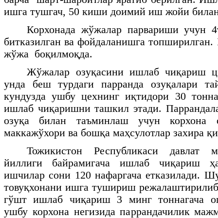
ишга тушгач, 50 киши доимий иш жойи била
Корхонада жўжалар парвариши учун 4
битказилган ва фойдаланишга топширилган. 
жўжа
боқилмоқда.
Жўжалар озуқасини ишлаб чиқариш ц
унда беш турдаги парранда озуқалари тай
кундузда ушбу цехнинг иқтидори 30 тонна
ишлаб чиқаришни ташкил этади. Паррандал
озуқа билан таъминлаш учун корхона о
маккажўхори ва бошқа маҳсулотлар захира қи
Тожикистон Республикаси давлат м
йиллиги байрамигача ишлаб чиқариш 
ишчилар сони 120 нафаргача етказилади. Шу
товуқхонани ишга тушириш режалаштирилиб
гўшт ишлаб чиқариш 3 минг тоннагача о
ушбу корхона негизида паррандачилик маж