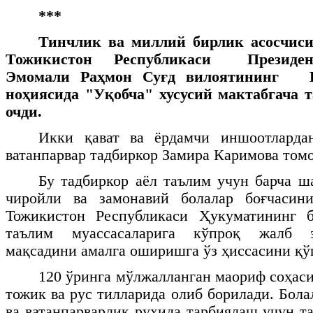
***
Тинчлик ва миллий бирлик асосчиси
Тожикистон Республикаси Прези
Эмомали Раҳмон Суғд вилоятининг
ноҳиясида "Уқобча" хусусий мактабгача 
очди.
Икки қават ва ёрдамчи иншоотларда
ватанпарвар тадбиркор Замира Каримова том
Бу тадбиркор аёл таълим учун барча ша
чиройли ва замонавий болалар боғчасин
Тожикистон Республикаси Ҳукуматининг б
таълим муассасаларига кўпроқ жалб 
мақсадини амалга оширишга ўз ҳиссасини қў
120 ўринга мўлжалланган маориф соҳаси
тожик ва рус тилларида
олиб борилади. Бола
ва ватанпарварлик руҳида тарбиялаш учун т