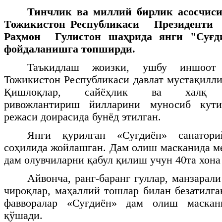
Тинчлик ва миллий бирлик асосчиси
Тожикистон Республикаси Президенти
Раҳмон
Гулистон шаҳрида янги "Суғди
фойдаланишга топширди.
Таъкидлаш жоизки, ушбу иншоот
Тожикистон Республикаси давлат мустақилли
Қишлоқлар, сайёҳлик ва халқ ҳу
ривожлантириш
йилларини муносиб кут
режаси доирасида бунёд этилган.
Янги қурилган «Суғдиён» санатор
соҳилида жойлашган. Дам олиш масканида ме
дам олувчиларни қабул қилиш учун 40та хона
Айвонча, ранг-баранг гуллар, манзарали
чироқлар,
маҳаллий тошлар билан безатилган
фавворалар «Суғдиён» дам олиш маскан
қўшади.