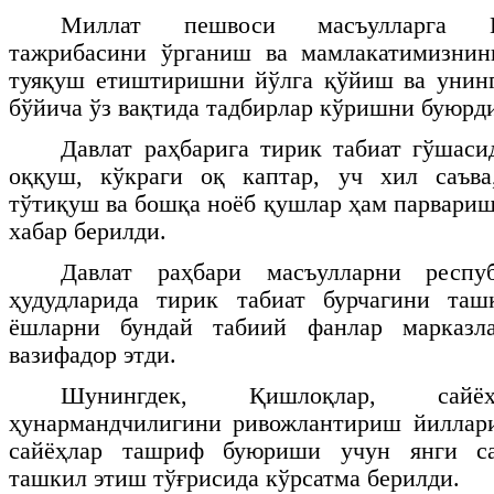
Миллат пешвоси масъулларга 
тажрибасини ўрганиш ва мамлакатимизнин
туяқуш етиштиришни йўлга қўйиш ва унин
бўйича ўз вақтида тадбирлар кўришни буюрд
Давлат раҳбарига тирик табиат гўшасид
оққуш, кўкраги оқ каптар, уч хил саъва
тўтиқуш ва бошқа ноёб қушлар ҳам парвариш
хабар берилди.
Давлат раҳбари масъулларни респу
ҳудудларида тирик табиат бурчагини та
ёшларни бундай табиий фанлар марказл
вазифадор этди.
Шунингдек, Қишлоқлар, са
ҳунармандчилигини ривожлантириш йиллари
сайёҳлар ташриф буюриши учун янги с
ташкил этиш тўғрисида кўрсатма берилди.