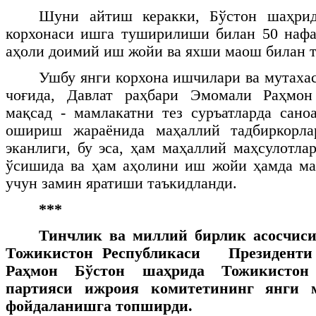
Шуни айтиш керакки, Бўстон шаҳрид
корхонаси ишга туширилиши билан 50 нафа
аҳоли доимий иш жойи ва яхши маош билан 
Ушбу янги корхона ишчилари ва мутахас
чоғида, Давлат раҳбари Эмомали Раҳмон
мақсад - мамлакатни тез суръатларда сан
ошириш жараёнида маҳаллий тадбиркорла
эканлиги, бу эса, ҳам маҳаллий маҳсулотл
ўсишида ва ҳам аҳолини иш жойи ҳамда м
учун замин яратиши таъкидланди.
***
Тинчлик ва миллий бирлик асосчиси
Тожикистон Республикаси Президенти
Раҳмон Бўстон шаҳрида Тожикистон
партияси ижроия комитетининг янги 
фойдаланишга топширди.