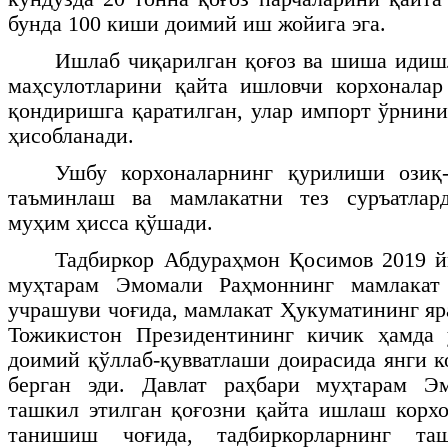
бунда 100 киши доимий иш жойига эга.
Ишлаб чиқарилган қоғоз ва шиша идиш
маҳсулотларини қайта ишловчи корхоналар
қондиришга қаратилган, улар импорт ўрнини
ҳисобланади.
Ушбу корхоналарнинг қурилиши озиқ-
таъминлаш ва мамлакатни тез суръатлар
муҳим ҳисса қўшади.
Тадбиркор Абдураҳмон Қосимов 2019 й
муҳтарам Эмомали Раҳмоннинг мамлакат 
учрашуви чоғида, мамлакат Ҳукуматининг яр
Тожикистон Президентининг кичик ҳамда 
доимий қўллаб-қувватлаши доирасида янги к
берган эди. Давлат раҳбари муҳтарам Э
ташкил этилган қоғозни қайта ишлаш корх
танишиш чоғида, тадбиркорларнинг та