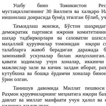
Ушбу бино Тожикистон Респу
мустақиллигининг 30 йиллиги ва халқаро Н
нишонлаш доирасида бунёд этилган бўлиб, уч
Таъкидлаш жоизки, Бўстон шаҳрида
демократик партияси ижроия комитетини
шаҳар тадбиркорлари ва саховатли шахс
маҳаллий қурувчилар томонидан
юқори си
талабларга жавоб берадиган даражада б
замонавий ускуналар билан жиҳозланган
қавати ходимлар учун хоналар, иккинчи
мажлислар зали ва кичик залдан иборат,
ра
кутубхона ва бошқа ёрдамчи хоналар бино
ўрин олган.
Танишув давомида Миллат пешвоси
Раҳмон қурувчиларнинг меҳнатига юқори баҳ
давлат ва миллат манфаати учун ҳалол ва 
қилишга даъват этди.