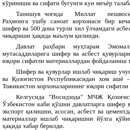
кўриниши ва сифати бугунги кун меъёр талаб
Танишув чоғида Миллат пешвоси
Раҳмонга ушбу саноат корхонаси бир кеча
шифер ва 500 дона турли хил ўлчамдаги асб
чиқариши ҳақида маълум қилинди.
Давлат раҳбари муҳтарам Эмома
мутасаддиларига шифер ва асбест қувурла
юқори сифатли материаллардан фойдаланиш 
Шифер ва қувурлар ишлаб чиқариш учу
ва Қозоғистон Республикасидан хом ашё -
Тожикистон корхоналарининг юқори сифатли
Келгусида "Восидзода" МЧЖ Қозоғис
Ўзбекистон каби қўшни давлатларга шифер в
экспорт қилишни, асосан, асбест ва цемент
материаллар ишлаб чиқаришни йўлга қўй
ҳақида хабар берилди.