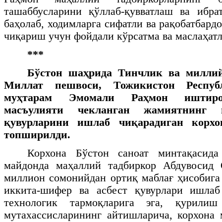
ташаббусларини қўллаб-қувватлаш ва ибра
баҳолаб, ходимларга сифатли ва рақобатбар
чиқариш учун фойдали кўрсатма ва маслаҳатл
***
Бўстон шаҳрида Тинчлик ва миллий
Миллат пешвоси, Тожикистон Респуб
муҳтарам Эмомали Раҳмон иштирок
масъулияти чекланган жамиятнинг
қувурларини ишлаб чиқарадиган корхо
топширилди.
Корхона Бўстон саноат минтақасида
майдонда маҳаллий тадбиркор Абдувосид
миллион сомонийдан ортиқ маблағ ҳисобига 
иккита-шифер ва асбест қувурлари ишла
технологик тармоқларига эга, қурили
мутахассисларининг айтишларича, корхона