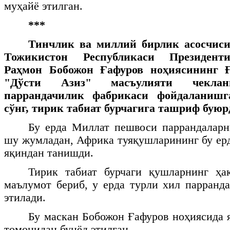
муҳайё этилган.
***
Тинчлик ва миллий бирлик асосчиси
Тожикистон Республикаси Президенти
Раҳмон Бобожон Ғафуров ноҳиясининг 
"Дўсти Азиз" масъулияти чеклан
паррандачилик фабрикаси фойдаланишг
сўнг,
тирик табиат бурчагига ташриф буюр
Бу ерда Миллат пешвоси паррандаларн
шу жумладан, Африка туяқушларининг бу ер
яқиндан танишди.
Тирик табиат бурчаги қушларнинг ҳа
маълумот бериб, у ерда турли хил парранд
этилади.
Бу маскан Бобожон Ғафуров ноҳиясида
томонидан бунёд этилган.