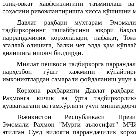
озиқ-овқат хавфсизлигини таъминлаш
ва
соҳасини ривожлантиришга ҳисса қўшишни м
Давлат раҳбари муҳтарам Эмомал
тадбиркорнинг ташаббусини юқори баҳол
паррандачилик корхоналари, нафақат, Тож
эгаллаб олишига, балки чет элда ҳам кўпла
қилишига ишонч билдирди.
Миллат пешвоси тадбиркорга парранда
парҳезбоп гўшт ҳажмини кўпайти
имкониятлардан самарали фойдаланиш учун к
Корхона раҳбарияти Давлат раҳбар
Раҳмонга кичик ва ўрта тадбиркорлик
қувватлагани ва ғамхўрлиги учун миннатдорч
Тожикистон Республикаси През
Эмомали Раҳмон "Мурғи аълосифат" МЧ
этилган Суғд вилояти паррандачилик корх