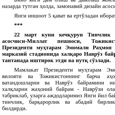
назарда тутган ҳолда, замонавий дизайн асос
Янги иншоот 5 қават ва ертўладан ибора
***
22 март куни кечқурун Тинчлик
асосчиси-Миллат пешвоси, Тожикис
Президенти муҳтарам Эмомали Раҳмон
марказий стадионида халқаро Наврўз ба
тантанада иштирок этди ва нутқ сўзлади.
Мамлакат Президенти муҳтарам Эм
вилояти ва Тожикистоннинг барча аҳо
ватандошларни ва Наврўз байрамини н
халқларни жаҳоний байрам - Наврўзи ол
табриклаб, уларга аждодларимиз Янги йил ба
тинчлик, барқарорлик ва абадий бирли
билдирди.