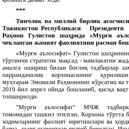
***
Тинчлик ва миллий бирлик асосчиси
Тожикистон Республикаси Президенти
Раҳмон Гулистон шаҳрида «Мурғи аъло
чекланган жамият фаолиятини расман бош
«Мурғи аълосифат» Гулистон шаҳринин
тўртинчи стратегик мақсад - мамлакатни жа
амалга ошириш билан боғлиқ тадбирлар за
паррандачилик корхонасининг
қурилиш
муҳтарам Эмомали Раҳмоннинг кўрсатма ва 
2019 йил апрел ойида бошланиб, қисқа вақ
топширилди.
"Мурғи аълосифат" МЧЖ тадбирк
томонидан ташкил этилган. Корхона тўртта б
ходимларнинг фаолият юритишлари ва ҳорд
барча
шарт-шароитлар яратиб берилган. Иш