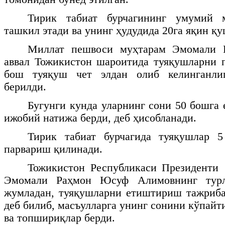
Тирик табиат бурчагининг умумий 
ташкил этади ва унинг ҳудудида 20га яқин қ
Миллат пешвоси муҳтарам Эмомали Р
аввал Тожикистон шароитида туяқушларни 
бош туяқуш чет элдан олиб келинганли
берилди.
Бугунги кунда уларнинг сони 50 бошга 
ижобий натижа берди, деб ҳисобланади.
Тирик табиат бурчагида туяқушлар 
парвариш қилинади.
Тожикистон Республикаси През
Эмомали Раҳмон Юсуф Алимовнинг турл
жумладан, туяқушларни етиштириш тажриба
деб билиб, масъулларга унинг сонини кўпай
ва топшириқлар берди.