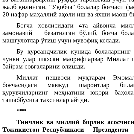
жалб қилинган. "Уқобча" болалар боғчаси ф
20 нафар маҳаллий аҳоли иш ва яхши маош б
Боғча ҳовлисидаги 4та айвонча мил
замонавий
безатилган бўлиб, боғча бол
машғулотлар ўтиш учун мувофиқ келади.
Бу хурсандчилик кунида болаларнинг 
чунки улар шахсан маорифпарвар Миллат 
байрам совғаларини олишди.
Миллат пешвоси муҳтарам Эмома
боғчасидаги мавжуд шароитлар бил
қурувчиларнинг меҳнатини юқори баҳола
ташаббусига таҳсинлар айтди.
***
Тинчлик ва миллий бирлик асосчиси
Тожикистон Республикаси Президенти