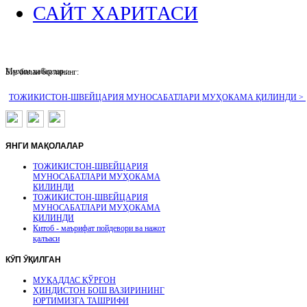
САЙТ ХАРИТАСИ
Муҳим хабарлар :
Биз билан боғланинг:
ТОЖИКИСТОН-ШВЕЙЦАРИЯ МУНОСАБАТЛАРИ МУҲОКАМА ҚИЛИНДИ >
ЯНГИ
МАҚОЛАЛАР
ТОЖИКИСТОН-ШВЕЙЦАРИЯ
МУНОСАБАТЛАРИ МУҲОКАМА
ҚИЛИНДИ
ТОЖИКИСТОН-ШВЕЙЦАРИЯ
МУНОСАБАТЛАРИ МУҲОКАМА
ҚИЛИНДИ
Китоб - маърифат пойдевори ва нажот
қалъаси
КӮП
ӮҚИЛГАН
МУҚАДДАС ҚЎРҒОН
ҲИНДИСТОН БОШ ВАЗИРИНИНГ
ЮРТИМИЗГА ТАШРИФИ