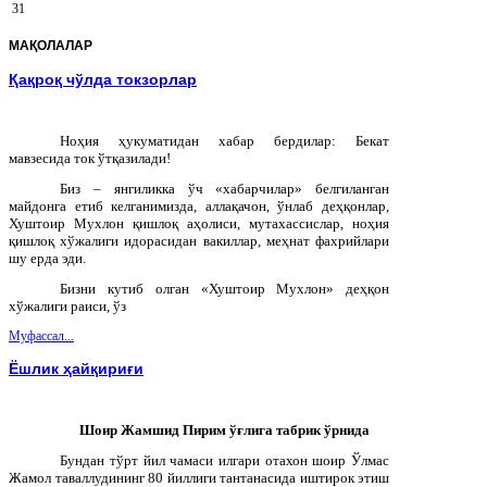
31
МАҚОЛАЛАР
Қақроқ чўлда токзорлар
Ноҳия ҳукуматидан хабар бердилар: Бекат
мавзесида ток ўтқазилади!
Биз – янгиликка ўч «хабарчилар» белгиланган
майдонга етиб келганимизда, аллақачон, ўнлаб деҳқонлар,
Хуштоир Мухлон қишлоқ аҳолиси, мутахассислар, ноҳия
қишлоқ хўжалиги идорасидан вакиллар, меҳнат фахрийлари
шу ерда эди.
Бизни кутиб олган «Хуштоир Мухлон» деҳқон
хўжалиги раиси, ўз
Муфассал...
Ёшлик ҳайқириғи
Шоир
Жамшид
Пирим
ўғлига
табрик
ўрнида
Бундан тўрт йил чамаси илгари отахон шоир Ўлмас
Жамол таваллудининг 80 йиллиги тантанасида иштирок этиш