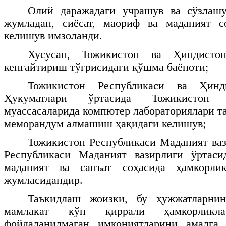
Олий даражадаги учрашув ва сўзлашу
жумладан, сиёсат, маориф ва маданият с
келишув имзоланди.
Хусусан, Тожикистон ва Ҳиндисто
кенгайтириш тўғрисидаги қўшма баёноти;
Тожикистон Республикаси ва Ҳинд
Ҳукуматлари ўртасида Тожикистон
муассасаларида компютер лабораториялари т
меморандум алмашиш ҳақидаги келишув;
Тожикистон Республикаси Маданият ва
Республикаси Маданият вазирлиги ўртаси
маданият ва санъат соҳасида ҳамкорли
жумласидандир.
Таъкидлаш жоизки, бу ҳужжатларни
мамлакат кўп қиррали ҳамкорликла
фойдаланилмаган имкониятларини амалга