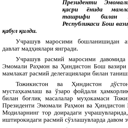
Президенти Эмома
қасри ёнида мамла
ташрифи билан к
Республикаси Бош ваз
қабул қилди.
Учрашув маросими бошланишидан а
давлат мадҳиялари янгради.
Учрашув расмий маросими давомида 
Эмомали Раҳмон ва Ҳиндистон Бош вазири
мамлакат расмий делегациялари билан тани
Тожикистон ва Ҳиндистон дўстон
мустаҳкамлаш ва ўзаро фойдали ҳамкорли
билан боғлиқ масалалар муҳокамаси Тожи
Президенти Эмомали Раҳмон ва Ҳиндистон 
Модиларнинг тор доирадаги учрашувларида,
иштирокидаги расмий сўзлашувларда давом э