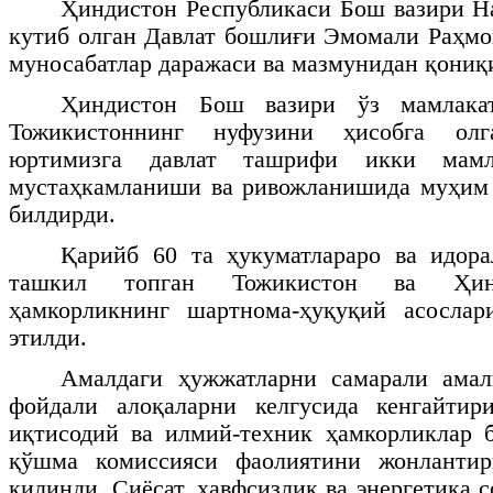
Ҳиндистон Республикаси Бош вазири Н
кутиб олган Давлат бошлиғи Эмомали Раҳмо
муносабатлар даражаси ва мазмунидан қониқ
Ҳиндистон Бош вазири ўз мамлака
Тожикистоннинг нуфузини ҳисобга олг
юртимизга давлат ташрифи икки мамла
мустаҳкамланиши ва ривожланишида муҳим
билдирди.
Қарийб 60 та ҳукуматлараро ва идора
ташкил топган Тожикистон ва Ҳинд
ҳамкорликнинг шартнома-ҳуқуқий асосла
этилди.
Амалдаги ҳужжатларни самарали ама
фойдали алоқаларни келгусида кенгайтир
иқтисодий ва илмий-техник ҳамкорликлар 
қўшма комиссияси фаолиятини жонланти
қилинди. Сиёсат, хавфсизлик ва энергетика 