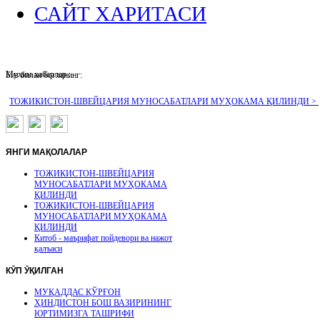
САЙТ ХАРИТАСИ
Муҳим хабарлар :
Биз билан боғланинг:
ТОЖИКИСТОН-ШВЕЙЦАРИЯ МУНОСАБАТЛАРИ МУҲОКАМА ҚИЛИНДИ >
ЯНГИ
МАҚОЛАЛАР
ТОЖИКИСТОН-ШВЕЙЦАРИЯ
МУНОСАБАТЛАРИ МУҲОКАМА
ҚИЛИНДИ
ТОЖИКИСТОН-ШВЕЙЦАРИЯ
МУНОСАБАТЛАРИ МУҲОКАМА
ҚИЛИНДИ
Китоб - маърифат пойдевори ва нажот
қалъаси
КӮП
ӮҚИЛГАН
МУҚАДДАС ҚЎРҒОН
ҲИНДИСТОН БОШ ВАЗИРИНИНГ
ЮРТИМИЗГА ТАШРИФИ