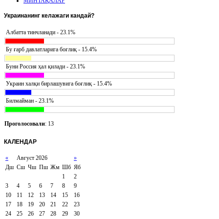
МИНТАҚАЛАР
Украинанинг
келажаги кандай?
Албатта тинчланади - 23.1%
Бу ғарб давлатларига боғлиқ - 15.4%
Буни Россия ҳал қилади - 23.1%
Украин халқи бирлашувига боғлиқ - 15.4%
Билмайман - 23.1%
Проголосовали
: 13
КАЛЕНДАР
«
Август 2026
»
Дш
Сш
Чш
Пш
Жм
Шб
Яб
1
2
3
4
5
6
7
8
9
10
11
12
13
14
15
16
17
18
19
20
21
22
23
24
25
26
27
28
29
30