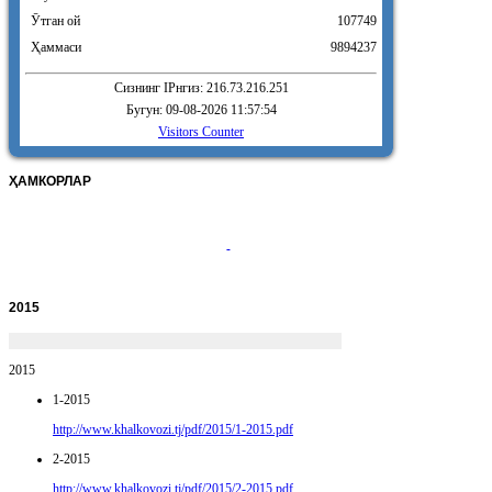
Ӯтган ой
107749
Ҳаммаси
9894237
Сизнинг IPнгиз: 216.73.216.251
Бугун: 09-08-2026 11:57:54
Visitors Counter
ҲАМКОРЛАР
2015
2015
1-2015
http://www.khalkovozi.tj/pdf/2015/1-2015.pdf
2-2015
http://www.khalkovozi.tj/pdf/2015/2-2015.pdf