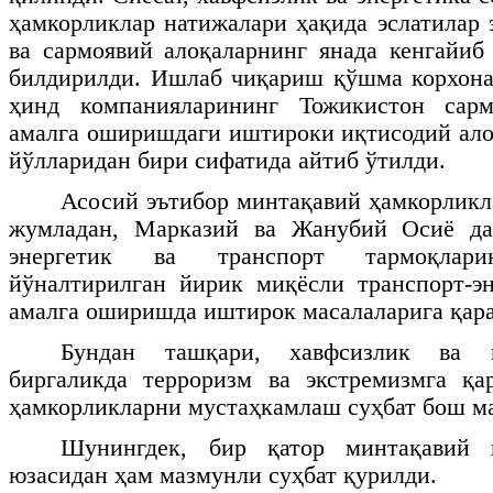
ҳамкорликлар натижалари ҳақида эслатилар 
ва сармоявий алоқаларнинг янада кенгайи
билдирилди. Ишлаб чиқариш қўшма корхона
ҳинд компанияларининг Тожикистон сарм
амалга оширишдаги иштироки иқтисодий ал
йўлларидан бири сифатида айтиб ўтилди.
Асосий эътибор минтақавий ҳамкорлик
жумладан, Марказий ва Жанубий Осиё да
энергетик ва транспорт тармоқлари
йўналтирилган йирик миқёсли транспорт-э
амалга оширишда иштирок масалаларига қара
Бундан ташқари, хавфсизлик ва м
биргаликда терроризм ва экстремизмга қ
ҳамкорликларни мустаҳкамлаш суҳбат бош ма
Шунингдек, бир қатор минтақавий 
юзасидан ҳам мазмунли суҳбат қурилди.