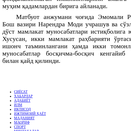
муҳим қадамлардан бирига айланади.
Матбуот анжумани чоғида Эмомали Р
Бош вазири Нарендра Моди учрашув ва сўз
дўст мамлакат муносабатлари истиқболига
Хусусан, икки мамлакат раҳбарияти ўртас
ишонч таъминлангани ҳамда икки томонл
муносабатлар босқичма-босқич кенгайиб
билан қайд қилинди.
СИЁСАТ
ХАБАРЛАР
АДАБИЁТ
ИЛМ
ИҚТИСОД
ИЖТИМОИЙ ҲАЁТ
МАДАНИЯТ
МАОРИФ
СПОРТ