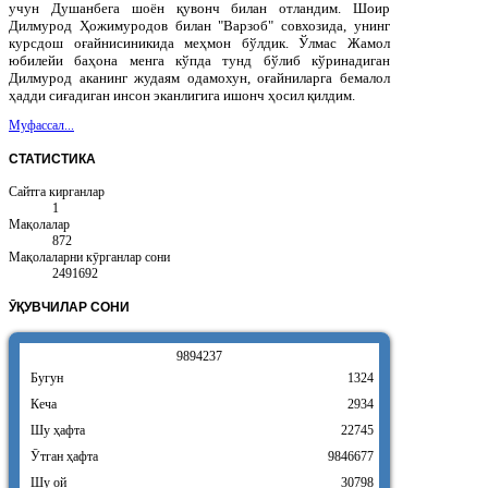
учун Душанбега шоён қувонч билан отландим. Шоир
Дилмурод Ҳожимуродов билан "Варзоб" совхозида, унинг
курсдош оғайнисиникида меҳмон бўлдик. Ўлмас Жамол
юбилейи баҳона менга кўпда тунд бўлиб кўринадиган
Дилмурод аканинг жудаям одамохун, оғайниларга бемалол
ҳадди сиғадиган инсон эканлигига ишонч ҳосил қилдим.
Муфассал...
СТАТИСТИКА
Сайтга кирганлар
1
Мақолалар
872
Мақолаларни кӯрганлар сони
2491692
ӮҚУВЧИЛАР
СОНИ
9
8
9
4
2
3
7
Бугун
1324
Кеча
2934
Шу ҳафта
22745
Ӯтган ҳафта
9846677
Шу ой
30798