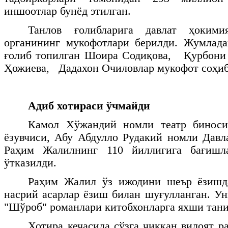
иншоотлар бунёд этилган.
Танлов ғолибларига давлат ҳоким
органининг мукофотлари берилди. Жумлада
ғолиб топилган Шоира Содиқова, Қурбони
Ҳожиева, Дадахон Очиловлар мукофот соҳи
Адиб хотираси ўчмайди
Камол Хўжандий номли театр биноси
ёзувчиси, Абу Абдулло Рудакий номли Давл
Раҳим Жалилнинг 110 йиллигига бағишла
ўтказилди.
Раҳим Жалил ўз ижодини шеър ёзишд
насрий асарлар ёзиш билан шуғулланган. Ун
"Шўроб" романлари китобхонларга яхши тан
Хотира кечасида сўзга чиққан вилоят р