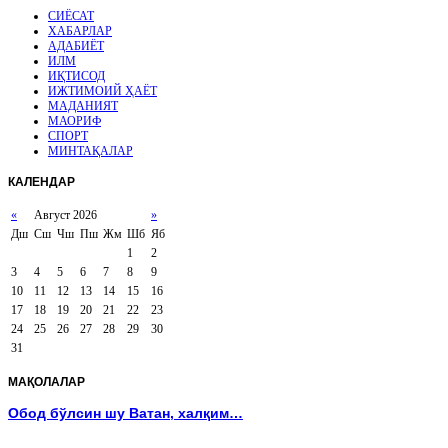
СИЁСАТ
ХАБАРЛАР
АДАБИЁТ
ИЛМ
ИҚТИСОД
ИЖТИМОИЙ ҲАЁТ
МАДАНИЯТ
МАОРИФ
СПОРТ
МИНТАҚАЛАР
КАЛЕНДАР
«
Август 2026
»
Дш
Сш
Чш
Пш
Жм
Шб
Яб
1
2
3
4
5
6
7
8
9
10
11
12
13
14
15
16
17
18
19
20
21
22
23
24
25
26
27
28
29
30
31
МАҚОЛАЛАР
Обод бўлсин шу Ватан, халқим…