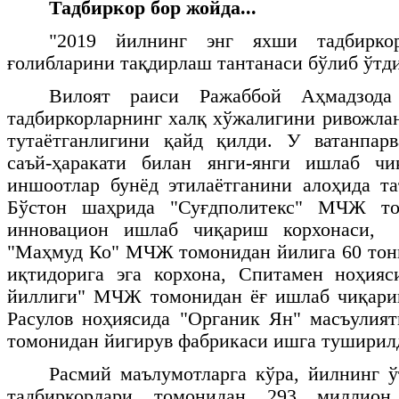
Тадбиркор бор жойда...
"2019 йилнинг энг яхши тадбирко
ғолибларини тақдирлаш тантанаси бўлиб ўтди
Вилоят раиси Ражаббой Аҳмадзода
тадбиркорларнинг халқ хўжалигини ривожл
тутаётганлигини қайд қилди. У ватанпарв
саъй-ҳаракати билан янги-янги ишлаб ч
иншоотлар бунёд этилаётганини алоҳида т
Бўстон шаҳрида "Суғдполитекс" МЧЖ то
инновацион ишлаб чиқариш корхонаси,
"Маҳмуд Ко" МЧЖ томонидан йилига 60 тон
иқтидорига эга корхона, Спитамен ноҳияс
йиллиги" МЧЖ томонидан ёғ ишлаб чиқари
Расулов ноҳиясида "Органик Ян" масъулия
томонидан йигирув фабрикаси ишга туширил
Расмий маълумотларга кўра, йилнинг ў
тадбиркорлари томонидан 293 миллион