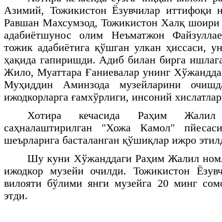
Азимий, Тожикистон Ёзувчилар иттифоқи 
Равшан Махсумзод, Тожикистон Халқ шоири
адабиётшунос олим Неъматжон Файзулла
тожик адабиётига қўшган улкан ҳиссаси, у
ҳақида гапиришди. Адиб билан бирга ишла
Жило, Муаттара Ғаниевалар унинг Хўжандда
Муҳиддин Аминзода музейларини очишд
ижодкорларга ғамхўрлиги, инсоний хислатлар
Хотира кечасида Раҳим Жалил 
саҳналаштирилган "Хожа Камол" пйесаси
шеърларига басталанган қўшиқлар ижро этил
Шу куни Хўжанддаги Раҳим Жалил номл
ижодкор музейи очилди. Тожикистон Ёзув
вилояти бўлими янги музейга 20 минг сом
этди.