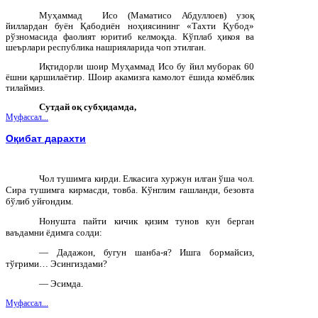
Муҳаммад Исо (Маматисо Абдуллоев) узоқ
йиллардан буён Қабодиён ноҳиясининг «Тахти Қубод»
рўзномасида фаолият юритиб келмоқда. Кўплаб ҳикоя ва
шеърлари республика нашрияларида чоп этилган.
Иқтидорли шоир Муҳаммад Исо бу йил муборак 60
ёшни қаршилаётир. Шоир акамизга камолот ёшида комёблик
тилаймиз.
Сутдай оқ субҳидамда,
Муфассал...
Оқибат дарахти
Чол тушимга кирди. Елкасига хуржун илган ўша чол.
Сира тушимга кирма
c
ди, товба. Кўнглим ғашланди, безовта
бўлиб уйғондим.
Нонушта пайти кичик қизим тунов кун берган
ваъдамни ёдимга солди:
— Дадажон, бугун шанба-я? Ишга бормайсиз,
тўғрими… Эсингиздами?
— Эсимда.
Муфассал...