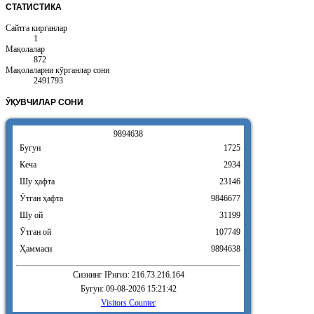
СТАТИСТИКА
Сайтга кирганлар
1
Мақолалар
872
Мақолаларни кӯрганлар сони
2491793
ӮҚУВЧИЛАР
СОНИ
9
8
9
4
6
3
8
Бугун
1725
Кеча
2934
Шу ҳафта
23146
Ӯтган ҳафта
9846677
Шу ой
31199
Ӯтган ой
107749
Ҳаммаси
9894638
Сизнинг IPнгиз: 216.73.216.164
Бугун: 09-08-2026 15:21:42
Visitors Counter