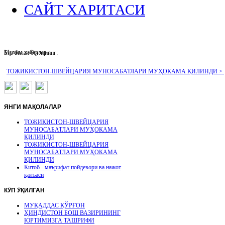
САЙТ ХАРИТАСИ
Муҳим хабарлар :
Биз билан боғланинг:
ТОЖИКИСТОН-ШВЕЙЦАРИЯ МУНОСАБАТЛАРИ МУҲОКАМА ҚИЛИНДИ >
ЯНГИ
МАҚОЛАЛАР
ТОЖИКИСТОН-ШВЕЙЦАРИЯ
МУНОСАБАТЛАРИ МУҲОКАМА
ҚИЛИНДИ
ТОЖИКИСТОН-ШВЕЙЦАРИЯ
МУНОСАБАТЛАРИ МУҲОКАМА
ҚИЛИНДИ
Китоб - маърифат пойдевори ва нажот
қалъаси
КӮП
ӮҚИЛГАН
МУҚАДДАС ҚЎРҒОН
ҲИНДИСТОН БОШ ВАЗИРИНИНГ
ЮРТИМИЗГА ТАШРИФИ