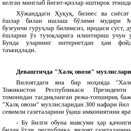
келган минглаб йигит-қизлар иштирок этишд
Хўжанддаги Ҳуқуқ, бизнес ва сиёсат
ёшлар билан ишлаш бўлими мудири М
бузғунчи гуруҳлар билимсиз, иродаси суст, 
ёшларни ўз тузоқларига илинтириш учун 
Бунда уларнинг интернетдан ҳам фойда
таъкидлади.
Деваштичда "Халқ овози" мухлислари
Вилоятдаги яна бир ноҳияда "Халқ
Тожикистон Республикаси Президент
томонидан тасдиқланган режа-топшириқ ба
"Халқ овози" мухлисларидан 300 нафари йил
севимли газеталарини ўқиш имкониятини яра
- Бу йилги обуна мавсуми ҳар қачонг
билан ўтди, республика, вилоят газеталарин