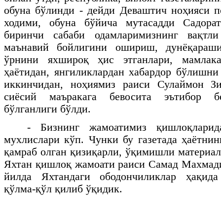
обуна бўлинди - дейди Деваштич ноҳияси п
ходими, обуна бўйича мутасадди Садора
биринчи сабаби одамларимизнинг вақтли
маънавий бойлигини ошириш, дунёқараши
ўрнини яхшироқ ҳис этганлари, мамлака
ҳаётидан, янгиликлардан хабардор бўлишни 
иккинчидан, ноҳиямиз раиси Сулаймон З
сиёсий маъракага бевосита эътибор б
бўлганлиги бўлди.
- Бизнинг жамоатимиз қишлоқларид
мухлислари кўп. Чунки бу газетада ҳаётни
қамраб олган қизиқарли, ўқимишли материал
Яхтан қишлоқ жамоати раиси Самад Махмади
йилда Яхтандаги ободончиликлар ҳақида
қўлма-қўл қилиб ўқидик.