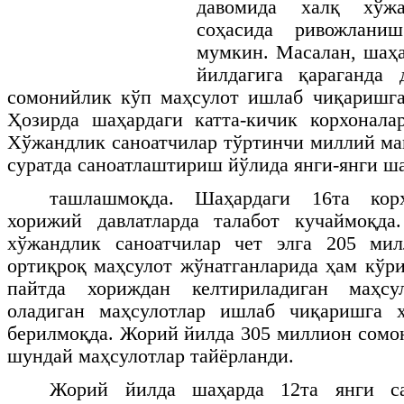
давомида халқ хўж
соҳасида ривожлани
мумкин. Масалан, шаҳа
йилдагига қараганда
сомонийлик кўп маҳсулот ишлаб чиқаришга
Ҳозирда шаҳардаги катта-кичик корхонала
Хўжандлик саноатчилар тўртинчи миллий мақ
суратда саноатлаштириш йўлида янги-янги ш
ташлашмоқда. Шаҳардаги 16та корх
хорижий давлатларда талабот кучаймоқд
хўжандлик саноатчилар чет элга 205 ми
ортиқроқ маҳсулот жўнатганларида ҳам кў
пайтда хориждан келтириладиган маҳсу
оладиган маҳсулотлар ишлаб чиқаришга 
берилмоқда. Жорий йилда 305 миллион сомо
шундай маҳсулотлар тайёрланди.
Жорий йилда шаҳарда 12та янги с