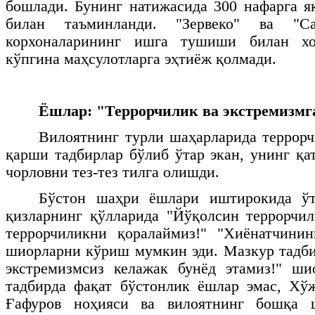
бошлади. Бунинг натижасида 300 нафарга 
билан таъминланди. "Зервеко" ва "С
корхоналарининг ишга тушиши билан хо
кўпгина маҳсулотларга эҳтиёж қолмади.
Ёшлар: "Террорчилик ва экстремизмга
Вилоятнинг турли шаҳарларида террорч
қарши тадбирлар бўлиб ўтар экан, унинг қ
чорловни тез-тез тилга олишди.
Бўстон шаҳри ёшлари иштирокида ўт
қизларнинг қўлларида "Йўқолсин террорчил
террорчиликни қоралаймиз!" "Хиёнатчинин
шиорларни кўриш мумкин эди. Мазкур тадби
экстремизмсиз келажак бунёд этамиз!" ши
тадбирда фақат бўстонлик ёшлар эмас, Хў
Ғафуров ноҳияси ва вилоятнинг бошқа ш