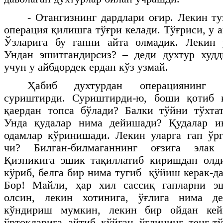
- Отангизнинг дардлари оғир. Лекин т
операция қилишга тўғри келади. Тўғриси, у 
Ўзларига бу гапни айта олмадик. Лекин у
Ундан эшитгандирсиз? – деди духтур худд
учун у айбдордек ердан кўз узмай.
Ҳабиб духтурдан операциянинг 
суриштирди. Суриштирди-ю, боши қотиб 
қаердан топса бўлади? Балки тўйни тўхта
Унда қудалар нима дейишади? Қудалар и
одамлар кўринишади. Лекин уларга гап ўрг
чи? Билган-билмаганнинг оғзига элак
Қизникига эшик тақиллатиб киришдан олди
кўриб, белга бир нима тугиб қўйиш керак-д
Бор! Майли, ҳар хил сассиқ гапларни э
олсин, лекин хотинига, ўғлига нима д
кўндириш мумкин, лекин бир ойдан кей
ўртоқларига айтиб қўйган ўғлининг тенг-