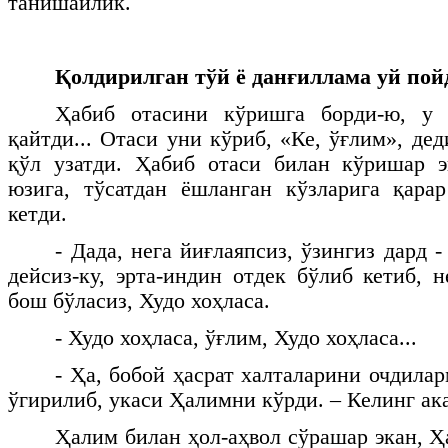
танишайлик.
Қолдирилган тўй ё данғиллама уй пой
Ҳабиб отасини кўришга борди-ю, у 
қайтди... Отаси уни кўриб, «Ке, ўғлим», дед
қўл узатди. Ҳабиб отаси билан кўришар э
юзига, тўсатдан ёшланган кўзларига қара
кетди.
- Дада, нега йиғлаяпсиз, ўзингиз дард -
дейсиз-ку, эрта-индин отдек бўлиб кетиб, 
бош бўласиз, Худо хоҳласа.
- Худо хоҳласа, ўғлим, Худо хоҳласа...
- Ҳа, бобой ҳасрат халталарини очдила
ўгирилиб, укаси Ҳалимни кўрди. – Келинг а
Ҳалим билан ҳол-аҳвол сўрашар экан, Ҳ