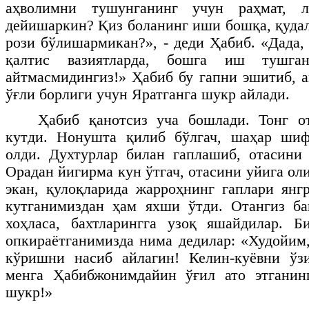
аҳволимни тушунганинг учун раҳмат, 
дейишаркин? Қиз боланинг иши бошқа, қуда
рози бўлишармикан?», - деди Ҳабиб. «Дада,
қалтис вазиятларда, бошга иш тушган
айтмасмидингиз!» Ҳабиб бу гапни эшитиб, а
ўғли борлиги учун Яратганга шукр айлади.
Ҳабиб қанотсиз уча бошлади. Тонг 
кутди. Нонушта қилиб бўлгач, шаҳар шиф
олди. Духтурлар билан гаплашиб, отасини
Орадан йигирма кун ўтгач, отасини уйига ол
экан, қулоқларида жарроҳнинг гаплари янг
кутганимиздан ҳам яхши ўтди. Отангиз ба
хоҳласа, бахтларингга узоқ яшайдилар. Б
опкираётганимизда нима дедилар: «Худойим
кўришни насиб айлагин! Келин-куёвни ўз
менга Ҳабибжонимдайин ўғил ато этганин
шукр!»