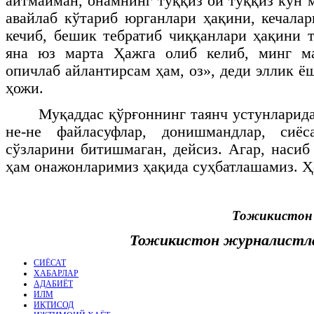
айтмайман, онамнинг тўққиз ой тўққиз кун 
авайлаб кўтариб юрганлари ҳақини, кечала
кечиб, бешик тебратиб чиққанлари ҳақини
яна юз марта Ҳажга олиб келиб, минг м
опичлаб айлантирсам ҳам, оз», деди эллик ё
ҳожи.
Муқаддас қўрғоннинг таянч устунларида
не-не файласуфлар, донишмандлар, сиёс
сўзларини битишмаган, дейсиз. Агар, насиб 
ҳам онажонларимиз ҳақида суҳбатлашамиз. Ҳо
Тожикистон 
Тожикистон журналистл
СИЁСАТ
ХАБАРЛАР
АДАБИЁТ
ИЛМ
ИҚТИСОД