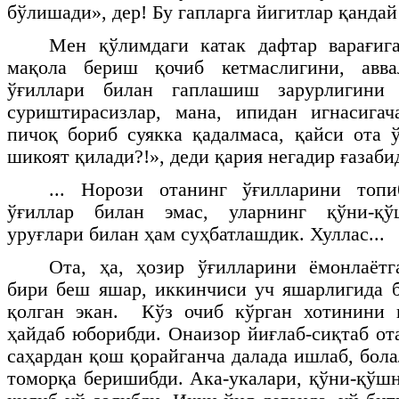
бўлишади», дер! Бу гапларга йигитлар қандай 
Мен қўлимдаги катак дафтар варағига
мақола бериш қочиб кетмаслигини, авв
ўғиллари билан гаплашиш зарурлигини
суриштирасизлар, мана, ипидан игнасигач
пичоқ бориб суякка қадалмаса, қайси ота 
шикоят қилади?!», деди қария негадир ғазаби
... Норози отанинг ўғилларини топ
ўғиллар билан эмас, уларнинг қўни-қў
уруғлари билан ҳам суҳбатлашдик. Хуллас...
Ота, ҳа, ҳозир ўғилларини ёмонлаётг
бири беш яшар, иккинчиси уч яшарлигида 
қолган экан. Кўз очиб кўрган хотинини 
ҳайдаб юборибди. Онаизор йиғлаб-сиқтаб от
саҳардан қош қорайганча далада ишлаб, бол
томорқа беришибди. Ака-укалари, қўни-қўш