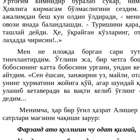
Ўртоғим кимнидир бўралаб сўкар, нима
Ҳовлига кирмасам бўлмаслигини сездим
ажалимдан беш кун олдин ўлдиради, - мен
овози янада баландлашди. - Туришини қар
ташлай дейди. Ҳе, ўқрайган кўзларинг, о
лаҳадда чирисин!..»
Мен не иложда борган сари тута
тинчлантирдим. Ўғлини эса, бир четга бо
бобосининг катта бобосини ургани, ундан к
айтдим. «Сен ёшсан, занжирни уз, майли, ота
унинг ҳурматини жойига қўй, агар шундай қ
уланиб кетаверади ва вақти келиб ўғлинг 
дедим...
Менимча, ҳар бир ўғил ҳазрат Алишер
сатрлари мағзини чақиши зарур:
Фарзанд ато қуллиғин чу одат қилғай,