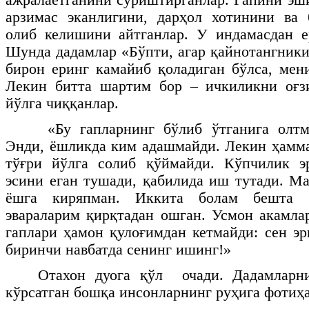
арзимас эканлигини, дарҳол хотинини ва 
олиб келишини айтганлар. У индамасдан е
Шунда дадамлар «Бўпти, агар қайнотангники
бирон еринг камайиб қоладиган бўлса, мен
Лекин битта шартим бор – ичкиликни оғзи
йўлга чиққанлар.
«Бу гапларнинг бўлиб ўтганига олт
Энди, ёшликда ким адашмайди. Лекин ҳамм
тўғри йўлга солиб қўймайди. Кўпчилик эр
эсини еган тушади, қабилида иш тутади. Ма
ёшга киряпман. Иккита болам бешта б
эвараларим қирқтадан ошган. Усмон акамла
гаплари ҳамон қулоғимдан кетмайди: сен эр
биринчи навбатда сенинг ишинг!»
Отахон дуога қўл очади. Дадамларни
кўрсатган бошқа инсонларнинг руҳига фотиҳа