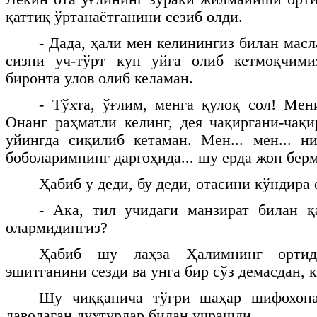
қаттиқ ўртанаётганини сезиб олди.
- Дада, ҳали мен келинингиз билан мас
сизни уч-тўрт кун уйга олиб кетмоқчим
биронта улов олиб келаман.
- Тўхта, ўғлим, менга қулоқ сол! Мен
Онанг раҳматли келинг, дея чақиргани-чақ
уйингда сиқилиб кетаман. Мен... мен... н
боболаримнинг даргоҳида... шу ерда жон берм
Ҳабиб у деди, бу деди, отасини кўндира
- Ака, тил учидаги манзират билан қ
олармидингиз?
Ҳабиб шу лаҳза Ҳалимнинг ортид
эшитганини сезди ва унга бир сўз демасдан, к
Шу чиққанича тўғри шаҳар шифохона
даволаган духтурлар билан учрашди.