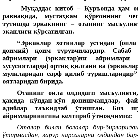
Муқаддас китоб – Қуръонда ҳам о
равнақида, мустаҳкам қўрғоннинг чег
тутишда эркакнинг – отанинг масъули
эканлиги кўрсатилган.
“Эркаклар хотинлар устидан (оил
доимий) қоим турувчилардир. Сабаб
айримлари (эркаклар)ни айримлари (
хусусиятларда) ортиқ қилгани ва (эркаклар
мулкларидан сарф қилиб туришларидир”
оятларидан бирида.
Отанинг оила олдидаги масъулияти,
ҳақида кўпдан-кўп донишмандлар, фай
адиблар таъкидлаб ўтишган. Биз ш
айримларинигина келтириб ўтмоқчимиз:
Оталар билан болалар бир-бирларидан
ўтирмасдан, зарур нарсаларни олдиндан бир