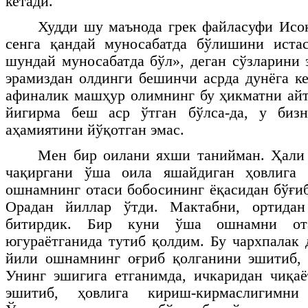
кетади.
Худди шу маънода грек файласуфи Исо
сенга қандай муносабатда бўлишини истас
шундай муносабатда бўл», деган сўзларини 
эрамиздан олдинги бешинчи асрда дунёга ке
афиналик машҳур олимнинг бу ҳикматни айт
йигирма беш аср ўтган бўлса-да, у биз
аҳамиятини йўқотган эмас.
Мен бир оилани яхши танийман. Ҳали
чақиргани ўша оила яшайдиган ҳовлига 
ошнамнинг отаси бобосининг ёқасидан бўғиб
Орадан йиллар ўтди. Мактабни, ортида
битирдик. Бир куни ўша ошнамни от
югураётганида тутиб қолдим. Бу чархпалак 
йили ошнамнинг оғриб қолганини эшитиб, 
Унинг эшигига етганимда, ичкаридан чиқа
эшитиб, ҳовлига кириш-кирмаслигимни