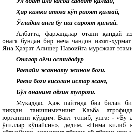
Ул одат ила касби саодат қилғай,
Ҳар кимки атоға кўп риоят қилғай,
Ўғлидан анга бу иш сироят қилғай.
Албатта, фарзандлар отани қандай из
онага бундан бир неча чандон иззат-ҳурмат
Яна Ҳазрат Алишер Навоийга мурожаат этами
Оналар оёғи остидадур
Равзайи жаннату жинон боғи.
Равза боғи висолин истар эсанг,
Бўл онанинг оёғин тупроғи.
Муқаддас Ҳаж пайтида биз билан би
чиққан танишимизнинг Каъба атрофид
юрганини кўрдим. Вақт топиб, унга: - «Бу 
ўғиллар кўпайсин», дедим. «Нима қилиб 