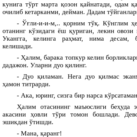
кунига тўрт марта қозон қайнатади, одам қ
очилиб кетарканми, дейман. Дадам тўйганла
- Ўғли-и-и-м,.. қорним тўқ. Кўнглим ҳ
отанинг кўзидаги ёш қуриган, лекин овози 
Укангга, келинга раҳмат, нима десам,
келишади.
- Ҳалим, барака топкур келин борликлар
дадажон. Уларни дуо қилинг.
- Дуо қиламан. Нега дуо қилмас экан
ҳамон титрарди.
- Ака, юринг, сизга бир нарса кўрсатаман
Ҳалим отасининг маъюслиги беҳуда э
акасини ҳовли тўри томон бошлади. Дев
эшикдан ўтишди.
- Мана, қаранг!