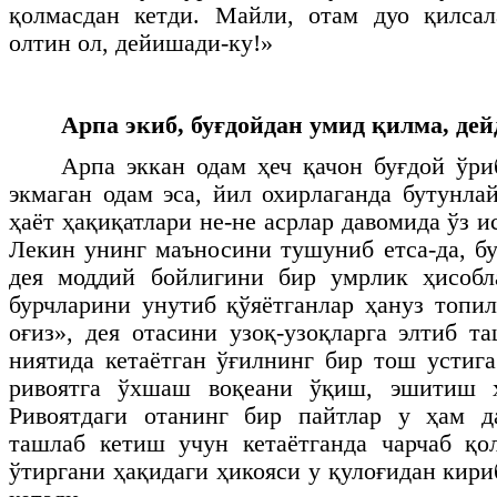
қолмасдан кетди. Майли, отам дуо қилсал
олтин ол, дейишади-ку!»
Арпа экиб, буғдойдан умид қилма, де
Арпа эккан одам ҳеч қачон буғдой ўри
экмаган одам эса, йил охирлаганда бутунла
ҳаёт ҳақиқатлари не-не асрлар давомида ўз и
Лекин унинг маъносини тушуниб етса-да, бу
дея моддий бойлигини бир умрлик ҳисобла
бурчларини унутиб қўяётганлар ҳануз топил
оғиз», дея отасини узоқ-узоқларга элтиб т
ниятида кетаётган ўғилнинг бир тош устиг
ривоятга ўхшаш воқеани ўқиш, эшитиш ҳ
Ривоятдаги отанинг бир пайтлар у ҳам д
ташлаб кетиш учун кетаётганда чарчаб қо
ўтиргани ҳақидаги ҳикояси у қулоғидан кири