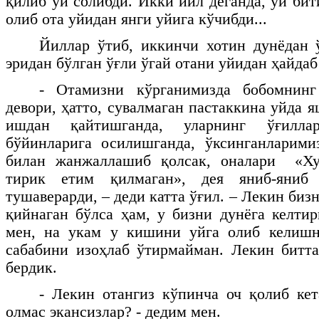
қилиб уй солибди. Икки йил деганда, уй би
олиб ота уйидан янги уйига кўчибди...
Йиллар ўтиб, иккинчи хотин дунёдан 
эридан бўлган ўғли ўгай отани уйидан ҳайдаб
- Отамизни кўрганимизда бобомнинг
девори, ҳатто, сувалмаган пастаккина уйда 
ишдан қайтишганда, уларнинг ўғилла
бўйинларига осилишганда, ўксинганларими
билан жанжаллашиб қолсак, оналари «Ху
тирик етим қилмаган», дея яниб-яниб
тушаверарди, – деди катта ўғил. – Лекин бизн
қийнаган бўлса ҳам, у бизни дунёга келтир
мен, на укам у кишини уйга олиб келишн
сабабини изоҳлаб ўтирмайман. Лекин битт
бердик.
- Лекин отангиз кўпинча оч қолиб кет
олмас экансизлар? - дедим мен.