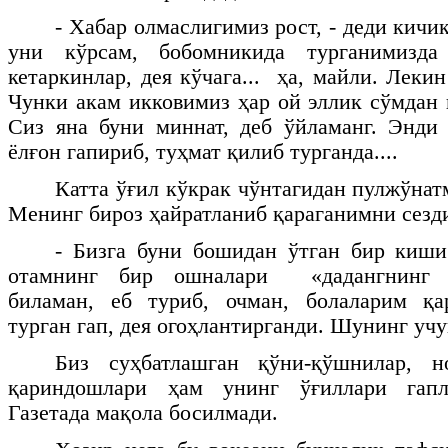
- Хабар олмаслигимиз рост, - деди кичик
уни кўрсам, бобомникида турганимизд
кетаркинлар, дея кўчага... ҳа, майли. Леки
Чунки акам икковимиз ҳар ой эллик сўмдан 
Сиз яна буни миннат, деб ўйламанг. Энди
ёлғон гапириб, туҳмат қилиб турганда....
Катта ўғил кўкрак чўнтагидан пулжўнат
Менинг бироз ҳайратланиб қараганимни сезди
- Бизга буни бошидан ўтган бир киши
отамнинг бир ошналари «дадангнинг х
биламан, еб туриб, очман, болаларим қ
турган гап, дея огоҳлантирганди. Шунинг учун
Биз суҳбатлашган қўни-қўшнилар, н
қариндошлари ҳам унинг ўғиллари гапл
Газетада мақола босилмади.