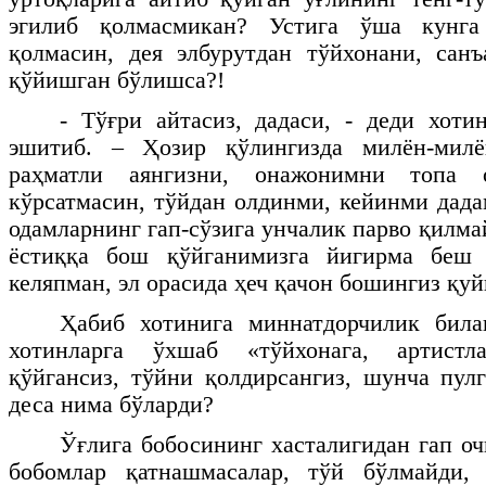
эгилиб қолмасмикан? Устига ўша кунг
қолмасин, дея элбурутдан тўйхонани, сан
қўйишган бўлишса?!
- Тўғри айтасиз, дадаси, - деди хот
эшитиб. – Ҳозир қўлингизда милён-милё
раҳматли аянгизни, онажонимни топа 
кўрсатмасин, тўйдан олдинми, кейинми дадам
одамларнинг гап-сўзига унчалик парво қилмай
ёстиққа бош қўйганимизга йигирма беш 
келяпман, эл орасида ҳеч қачон бошингиз қуй
Ҳабиб хотинига миннатдорчилик бил
хотинларга ўхшаб «тўйхонага, артистл
қўйгансиз, тўйни қолдирсангиз, шунча пул
деса нима бўларди?
Ўғлига бобосининг хасталигидан гап оч
бобомлар қатнашмасалар, тўй бўлмайди,