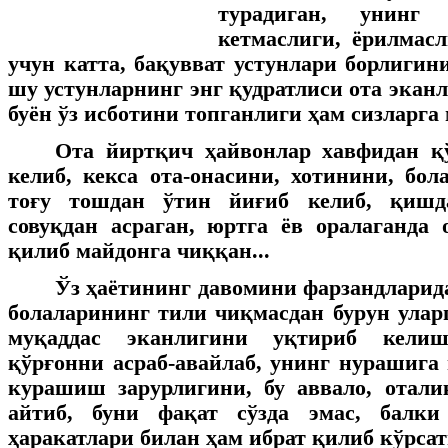
турадиган, унинг
кетмаслиги, ёрилмас
учун катта, бақувват устунлари борлигин
шу устунларнинг энг қудратлиси ота экан
буён ўз исботини топганлиги ҳам сизларга
Ота йиртқич ҳайвонлар хавфидан қ
келиб, кекса ота-онасини, хотинини, бол
тоғу тошдан ўтин йиғиб келиб, қишд
совуқдан асраган, юртга ёв оралаганда
қилиб майдонга чиққан...
Ўз ҳаётининг давомини фарзандларида
болаларининг тили чиқмасдан бурун улар
муқаддас эканлигини уқтириб келиш
қўрғонни асраб-авайлаб, унинг нурашига
курашиш зарурлигини, бу аввало, отали
айтиб, буни фақат сўзда эмас, балки
ҳаракатлари билан ҳам ибрат қилиб кўрса