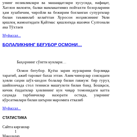
унинг нозикликлари ва машаққатлари хусусида, нафақат,
Хатлон вилояти, балки мамлакатимиз пойтахти бозорларини
ҳам хушбичим, чиройли ва бежирим боғланган супургилар
билан таъминлаб келаётган Хуросон ноҳиясининг Уяли
қишлоқ жамоатидаги Қайтмас қишлоғида яшовчи Султонали
ака Тўхтаев
Муфассал...
БОЛАЛИКНИНГ БЕҒУБОР ОСМОНИ…
Баҳорнинг сўнгги кунлари…
Осмон беғубор. Қуёш зарин нурларини борлиққа
таратиб, ажиб тароват бахш этган. Азим чинорлар соясидаги
ҳовли саҳни шўх-шодон болалар билан гавжум: бир гуруҳ
шийпончада стол тенниси машғулоти билан банд. Бошқаси,
кичик ёшдагилар ҳовлининг кун чиқар томонидаги катта
саҳнада тарбиячилар назорати остида, уларнинг
кўрсатмалари билан шеърни маромига етказиб
Муфассал...
СТАТИСТИКА
Сайтга кирганлар
1
Мақолалар