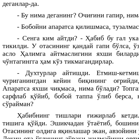
деганлар-да.
- Бу нима деганинг? Очиғини гапир, ним
- Бобойни апаратса қилишмаса, тузалма
- Сенга ким айтди? - Ҳабиб бу гал ука
тикилди. У отасининг қандай гапи бўлса, ў
асло Ҳалимга айтмаслигини яхши билард
чўнтагингга ҳам кўз тикмагандирлар.
- Духтурлар айтишди. Етмиш-кетмиш
чуриганингдан кейин биқининг оғрийди
Апаратса яхши чиқмаса, нима бўлади? Топга
сарфлаб қўйиб, бобой таппа ўлиб берса,
сўрайман?
Ҳабибнинг тишлари ғижирлаб кетд
тишига қўйди. Эшикчадан ўтаётиб, бошини
Отасининг олдига яқинлашар экан, авзойини
Лекин ота ўғлининг зўраки жилмайиши орт