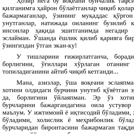
Ҳозир нега бу воқеани бунчалик тафс
қилганимга ҳайрон бўлаётганлар чиқиб қола
бажармаганлар, ўзининг муқаддас қўрғо
унутганлар, натижада оиланинг бузилиб 
инсонлар ҳақида эшитганимда негадир
эслайман. Ўшанда ёшлик қилиб қарияга бир
ўзингиздан ўтган экан-ку!
У тишларини ғижирлатганча, борад
борлигини, ўғиллари хўрлаган отанинг 
топиладиганини айтиб чиқиб кетганди...
Мана, азизлар, ўша воқеани эслаяпма
хотини олдидаги бурчини унутиб қўяётган э
да, борлигини ўйлаяпман. Эр ўз хоти
бурчларини бажаргандагина оила устуво
маълум. У ижтимоий ё иқтисодий бўладими,
бўладими, холислик ё меҳрибонлик бўла
бурчларидан биронтасини бажармаган тақди