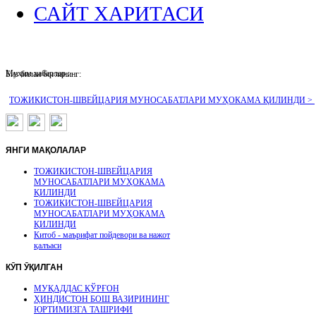
САЙТ ХАРИТАСИ
Муҳим хабарлар :
Биз билан боғланинг:
ТОЖИКИСТОН-ШВЕЙЦАРИЯ МУНОСАБАТЛАРИ МУҲОКАМА ҚИЛИНДИ >
ЯНГИ
МАҚОЛАЛАР
ТОЖИКИСТОН-ШВЕЙЦАРИЯ
МУНОСАБАТЛАРИ МУҲОКАМА
ҚИЛИНДИ
ТОЖИКИСТОН-ШВЕЙЦАРИЯ
МУНОСАБАТЛАРИ МУҲОКАМА
ҚИЛИНДИ
Китоб - маърифат пойдевори ва нажот
қалъаси
КӮП
ӮҚИЛГАН
МУҚАДДАС ҚЎРҒОН
ҲИНДИСТОН БОШ ВАЗИРИНИНГ
ЮРТИМИЗГА ТАШРИФИ