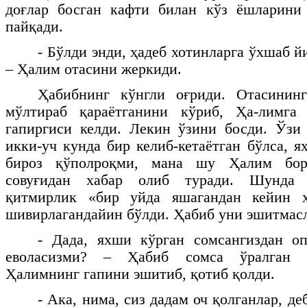
доғлар босган кафти билан кўз ёшларини
пайқади.
- Бўлди энди, ҳадеб хотинларга ўхшаб й
– Ҳалим отасини жеркиди.
Ҳабибнинг кўнгли оғриди. Отасининг
мўлтираб қараётганини кўриб, Ҳа-лимга
гапиргиси келди. Лекин ўзини босди. Ўзи
икки-уч кунда бир келиб-кетаётган бўлса, 
бироз қўполроқми, мана шу Ҳалим бор
совуғидан хабар олиб туради. Шунда 
қитмирлик «бир уйда яшагандан кейин х
шивирлагандайин бўлди. Ҳабиб уни эшитмасл
- Дада, яхши кўрган сомсангиздан оп
еволасизми? – Ҳабиб сомса ўралган қ
Ҳалимнинг гапини эшитиб, қотиб қолди.
- Ака, нима, сиз дадам оч қолганлар, д