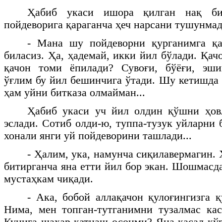
Ҳабиб укаси ишора қилган нақ б
пойдеворига қараганча ҳеч нарсани тушунмад
- Мана шу пойдеворни қурганимга қ
биласиз. Ҳа, ҳадемай, икки йил бўлади. Қач
қачон томи ёпилади? Сувоғи, бўёғи, эшик
ўғлим бу йил бешинчига ўтади. Шу кетишда 
ҳам уйни битказа олмайман...
Ҳабиб укаси уч йил олдин қўшни ҳов
эслади. Сотиб олди-ю, туппа-тузук уйларни
хонали янги уй пойдеворини ташлади...
- Ҳалим, ука, намунча сиқилавермагин.
битирганча яна етти йил бор экан. Шошмасда
мустаҳкам чиқади.
- Ака, бобой аллақачон қулоғингизга қ
Нима, мен топган-тутганимни тузалмас ка
Кунига шаҳар қатнаш осонми? Яна касал кўр