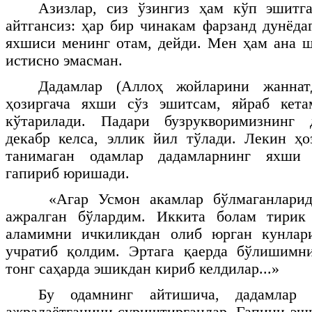
Азизлар, сиз ўзингиз ҳам кўп эшитга
айтгансиз: ҳар бир чинакам фарзанд дунёда
яхшиси менинг отам, дейди. Мен ҳам ана 
истисно эмасман.
Дадамлар (Аллоҳ жойларини жаннат
ҳозиргача яхши сўз эшитсам, яйраб кета
кўтарилади. Падари бузрукворимизнинг 
декабр келса, эллик йил тўлади. Лекин ҳо
танимаган одамлар дадамларнинг яхши 
гапириб юришади.
«Агар Усмон акамлар бўлмаганларид
ажралган бўлардим. Иккита болам тирик
аламимни ичкиликдан олиб юрган кунлар
учратиб қолдим. Эртага қаерда бўлишимн
тонг саҳарда эшикдан кириб келдилар...»
Бу одамнинг айтишича, дадамлар 
ажралаётганини суриштирганлар. Гапини эш