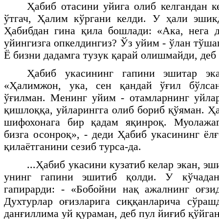
Ҳабиб отасини уйига олиб келгандан к
ўтгач, Ҳалим кўргани келди. У ҳали эшик
Ҳабибдан гина қила бошлади: «Ака, нега 
уйингизга опкелдингиз? Ўз уйим - ўлан тўшаг
Ё бизни дадамга тузук қарай олишмайди, деб
Ҳабиб укасининг гапини эшитар эк
«Ҳалимжон, ука, сен қандай ўғил бўлса
ўғилман. Менинг уйим - отамларнинг уйлар
қишлоққа, уйларингга олиб бориб қўяман. Ҳ
шифохонага бир қадам яқинроқ. Муолажа
бизга осонроқ», - деди Ҳабиб укасининг ёл
қилаётганини сезиб турса-да.
...Ҳабиб укасини кузатиб келар экан, эш
унинг гапини эшитиб қолди. У кўчадан
гапирарди: - «Бобойни нақ ажалнинг оғзи
Духтурлар оғизларига сиққанларича сўраш
данғиллима уй қураман, деб пул йиғиб қўйга