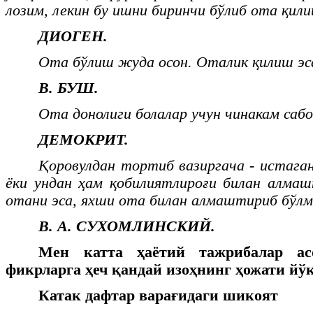
лозим, лекин бу ишни биринчи бўлиб ота қили
ДИОГЕН.
Ота бўлиш жуда осон. Оталик қилиш эса
В. БУШ.
Ота донолиги болалар учун чинакам сабо
ДЕМОКРИТ.
Қоровулдан тортиб вазиргача - истаган
ёки ундан ҳам қобилиятлироғи билан алма
отани эса, яхши ота билан алмаштириб бўлм
В. А. СУХОМЛИНСКИЙ.
Мен катта ҳаётий тажрибалар ас
фикрларга ҳеч қандай изоҳнинг ҳожати йўқ
Катак дафтар варағидаги шикоят