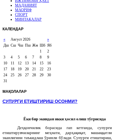
ИЖТИМОИЙ ҲАЁТ
МАДАНИЯТ
МАОРИФ
СПОРТ
МИНТАҚАЛАР
КАЛЕНДАР
«
Август 2026
»
Дш
Сш
Чш
Пш
Жм
Шб
Яб
1
2
3
4
5
6
7
8
9
10
11
12
13
14
15
16
17
18
19
20
21
22
23
24
25
26
27
28
29
30
31
МАҚОЛАЛАР
СУПУРГИ ЕТИШТИРИШ ОСОНМИ?
Ёки бир экиндан икки ҳосил олиш тўғрисида
Деҳқончилик борасида гап кетганда, супурги
етиштирувчиларнинг меҳнати, дарҳақиқат, машаққатли
эканлигини таъкидлаш ўринли бўлади. Супурги етиштириш,