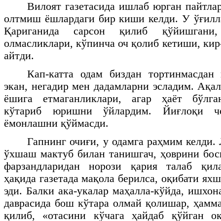
Вилоят газетасида ишлаб юрган пайтла
олтмиш ёшлардаги бир киши келди. У ўғилл
Қариганида сарсон қилиб қўйишгани
олмасликлари, кўпинча оч қолиб кетиши, ки
айтди.
Кап-катта одам биздан тортинмасдан 
экан, негадир мен дадамларни эсладим. Ақа
ёшига етмаганликлари, агар ҳаёт бўлга
кўтариб юришни ўйлардим. Йиғлоқи чо
ёмонлашни қўймасди.
Гапнинг очиғи, у одамга раҳмим келди. 
ўхшаш мактуб билан танишгач, ҳоврини бо
фарзандларидан норози қария талаб қила
ҳақида газетада мақола берилса, оқибати я
эди. Балки ака-укалар маҳалла-кўйда, ишхон
даврасида бош кўтара олмай қолишар, ҳамма
қилиб, «отасини кўчага ҳайдаб қўйган о