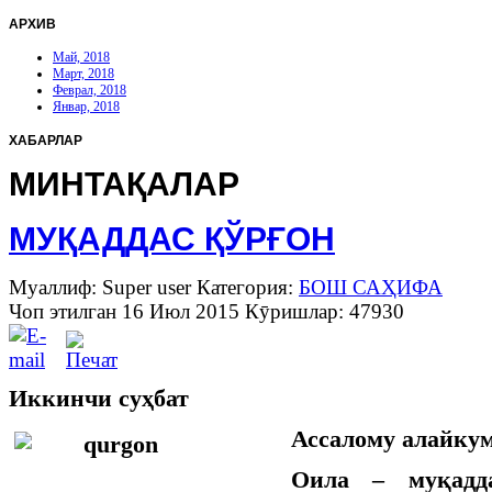
АРХИВ
Май, 2018
Март, 2018
Феврал, 2018
Январ, 2018
ХАБАРЛАР
МИНТАҚАЛАР
МУҚАДДАС ҚЎРҒОН
Муаллиф: Super user
Категория:
БОШ САҲИФА
Чоп этилган 16 Июл 2015
Кӯришлар: 47930
Иккинчи суҳбат
Ассалому алайкум
Оила – муқадд