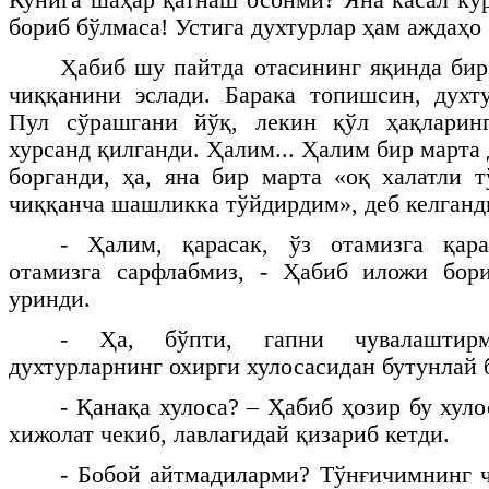
бориб бўлмаса! Устига духтурлар ҳам аждаҳо
Ҳабиб шу пайтда отасининг яқинда бир
чиққанини эслади. Барака топишсин, духт
Пул сўрашгани йўқ, лекин қўл ҳақларин
хурсанд қилганди. Ҳалим... Ҳалим бир марта
борганди, ҳа, яна бир марта «оқ халатли 
чиққанча шашликка тўйдирдим», деб келганд
- Ҳалим, қарасак, ўз отамизга қара
отамизга сарфлабмиз, - Ҳабиб иложи бор
уринди.
- Ҳа, бўпти, гапни чувалаштир
духтурларнинг охирги хулосасидан бутунлай 
- Қанақа хулоса? – Ҳабиб ҳозир бу хул
хижолат чекиб, лавлагидай қизариб кетди.
- Бобой айтмадиларми? Тўнғичимнинг ч