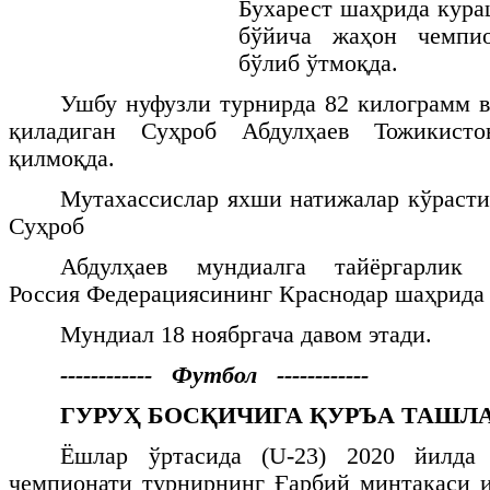
Бухарест
шаҳрида
кура
бўйича
жаҳон
чемпи
бўлиб
ўтмоқда
.
Ушбу нуфузли турнирда 82 килограмм 
қиладиган Суҳроб Абдулҳаев Тожикист
қилмоқда.
Мутахассислар яхши натижалар кўраст
Суҳроб
Абдулҳаев мундиалга тайёргарлик ў
Россия Федерациясининг Краснодар шаҳрида 
Мундиал 18 ноябргача давом этади.
------------ Футбол ------------
ГУРУҲ БОСҚИЧИГА ҚУРЪА ТАШЛ
Ёшлар ўртасида (
U
-23) 2020 йилда
чемпионати турнирнинг Ғарбий минтақаси 