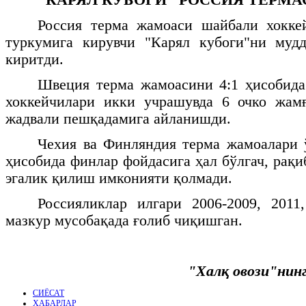
Россия терма жамоаси шайбали хокке
туркумига кирувчи "Карял кубоги"ни мудд
киритди.
Швеция терма жамоасини 4:1 ҳисобида
хоккейчилари икки учрашувда 6 очко жам
жадвали пешқадамига айланишди.
Чехия ва Финляндия терма жамоалари 
ҳисобида финлар фойдасига ҳал бўлгач, рақ
эгалик қилиш имконияти қолмади.
Россияликлар илгари 2006-2009, 2011
мазкур мусобақада ғолиб чиқишган.
"Халқ овози"нин
СИЁСАТ
ХАБАРЛАР