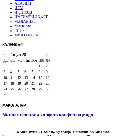
АДАБИЁТ
ИЛМ
ИҚТИСОД
ИЖТИМОИЙ ҲАЁТ
МАДАНИЯТ
МАОРИФ
СПОРТ
МИНТАҚАЛАР
КАЛЕНДАР
«
Август 2026
»
Дш
Сш
Чш
Пш
Жм
Шб
Яб
1
2
3
4
5
6
7
8
9
10
11
12
13
14
15
16
17
18
19
20
21
22
23
24
25
26
27
28
29
30
31
МАҚОЛАЛАР
Миллат пешвоси халқаро конференцияда
4 май куни «Сомон» қасрида Тинчлик ва миллий