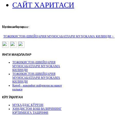
САЙТ ХАРИТАСИ
Муҳим хабарлар :
Биз билан боғланинг:
ТОЖИКИСТОН-ШВЕЙЦАРИЯ МУНОСАБАТЛАРИ МУҲОКАМА ҚИЛИНДИ >
ЯНГИ
МАҚОЛАЛАР
ТОЖИКИСТОН-ШВЕЙЦАРИЯ
МУНОСАБАТЛАРИ МУҲОКАМА
ҚИЛИНДИ
ТОЖИКИСТОН-ШВЕЙЦАРИЯ
МУНОСАБАТЛАРИ МУҲОКАМА
ҚИЛИНДИ
Китоб - маърифат пойдевори ва нажот
қалъаси
КӮП
ӮҚИЛГАН
МУҚАДДАС ҚЎРҒОН
ҲИНДИСТОН БОШ ВАЗИРИНИНГ
ЮРТИМИЗГА ТАШРИФИ