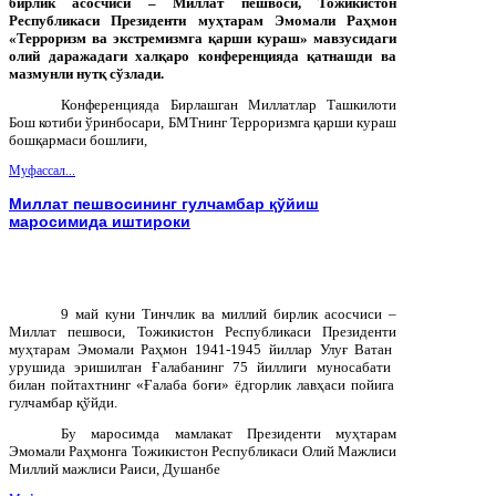
бирлик асосчиси – Миллат пешвоси, Тожикистон
Республикаси Президенти муҳтарам Эмомали Раҳмон
«Терроризм ва экстремизмга қарши кураш» мавзусидаги
олий даражадаги халқаро конференцияда қатнашди ва
мазмунли нутқ сўзлади.
Конференцияда Бирлашган Миллатлар Ташкилоти
Бош котиби ўринбосари, БМТнинг Терроризмга қарши кураш
бошқармаси бошлиғи,
Муфассал...
Миллат пешвосининг гулчамбар қўйиш
маросимида иштироки
9
май
куни
Тинчлик
ва
миллий
бирлик
асосчиси
–
Миллат
пешвоси
,
Тожикистон
Республикаси
Президенти
муҳтарам
Эмомали
Раҳмон
1941-1945
йиллар
Улуғ
Ватан
урушида
эришилган
Ғалабанинг
75
йиллиги
муносабати
билан
пойтахтнинг
«
Ғалаба
боғи
»
ёдгорлик
лавҳаси
пойига
гулчамбар
қўйди
.
Бу маросимда мамлакат Президенти муҳтарам
Эмомали Раҳмонга Тожикистон Республикаси Олий Мажлиси
Миллий мажлиси Раиси, Душанбе