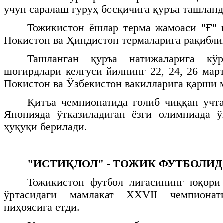
учун саралаш гуруҳ босқичига қуръа ташланд
Тожикистон ёшлар терма жамоаси "Ғ" 
Покистон ва Ҳиндистон термаларига рақибли
Ташланган қуръа натижаларига кў
шогирдлари келгуси йилнинг 22, 24, 26 мар
Покистон ва Ўзбекистон вакилларига қарши
Қитъа чемпионатида ғолиб чиққан учт
Японияда ўтказиладиган ёзги олимпиада 
ҳуқуқи берилади.
"ИСТИҚЛОЛ" - ТОЖИК ФУТБОЛИД
Тожикистон футбол лигасининг юқори
ўртасидаги мамлакат
XXVII
чемпионати
ниҳоясига етди.