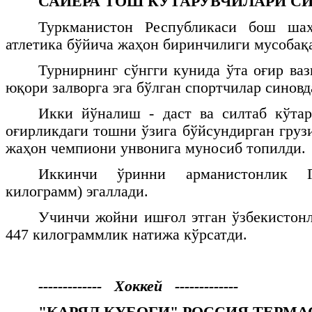
САЙЁРА ТОШ КЎТАРУВЧИЛАРИ С
Туркманистон Республикаси бош ша
атлетика бўйича жаҳон биринчилиги мусобақа
Турнирнинг сўнгги кунида ўта оғир ваз
юқори залворга эга бўлган спортчилар синовд
Икки йўналиш - даст ва силтаб кўта
оғирликдаги тошни ўзига бўйсундирган груз
жаҳон чемпиони унвонига муносиб топилди.
Иккинчи ўринни арманистонлик 
килограмм) эгаллади.
Учинчи жойни ишғол этган ўзбекистон
447 килограммлик натижа кўрсатди.
------------- Хоккей -------------
"КАРЯЛ КУБОГИ" РОССИЯ ТЕРМ