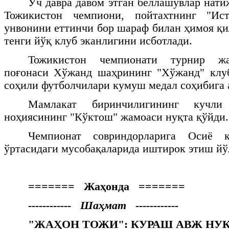
Уч давра давом этган беллашувлар нати
Тожикистон чемпиони, пойтахтнинг "Ис
унвонини еттинчи бор шараф билан ҳимоя қи
тенги йўқ клуб эканлигини исботлади.
Тожикистон чемпионати турнир жа
поғонаси Хўжанд шаҳрининг "Хўжанд" клуб
соҳили футболчилари кумуш медал соҳибига
Мамлакат биринчилигининг кучли
ноҳиясининг "Кўктош" жамоаси нуқта қўйди.
Чемпионат совриндорларига Осиё қ
ўртасидаги мусобақаларида иштирок этиш йў
======= Жаҳонда =======
------------ Шаҳмат ------------
"ЖАҲОН ТОЖИ": КУРАШ АВЖ НУ