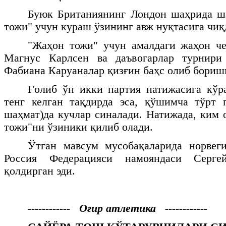
Буюк Британиянинг Лондон шаҳрида ш
тожи" учун кураш ўзининг авж нуқтасига чиқ
"Жаҳон тожи" учун амалдаги жаҳон че
Магнус Карлсен ва даъвогарлар турнири
Фабиана Каруаналар қизғин баҳс олиб бориш
Ғолиб ўн икки партия натижасига кўр
тенг келган тақдирда эса, қўшимча тўрт 
шаҳмат)да кучлар синалади. Натижада, ким 
тожи"ни ўзиники қилиб олади.
Ўтган мавсум мусобақаларида норвеги
Россия Федерацияси намояндаси Серге
қолдирган эди.
------------ Оғир атлетика ------------