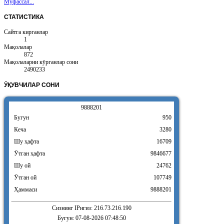
Муфассал...
СТАТИСТИКА
Сайтга кирганлар
1
Мақолалар
872
Мақолаларни кӯрганлар сони
2490233
ӮҚУВЧИЛАР
СОНИ
9
8
8
8
2
0
1
Бугун
950
Кеча
3280
Шу ҳафта
16709
Ӯтган ҳафта
9846677
Шу ой
24762
Ӯтган ой
107749
Ҳаммаси
9888201
Сизнинг IPнгиз: 216.73.216.190
Бугун: 07-08-2026 07:48:50