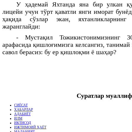
У ҳадемай Яхтанда яна бир улкан қ
лицейи учун тўрт қаватли янги иморат бун
ҳақида сўзлар экан, яхтанликларнинг
жаранглайди:
- Мустақил Тожикистонимизнинг 3
арафасида қишлоғимизга келсангиз, танимай 
савол берасиз: бу ер қишлоқми ё шаҳар?
Суратлар муаллиф
СИЁСАТ
ХАБАРЛАР
АДАБИЁТ
ИЛМ
ИҚТИСОД
ИЖТИМОИЙ ҲАЁТ
МАДАНИЯТ