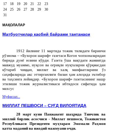
17
18
19
20
21
22
23
24
25
26
27
28
29
30
31
МАҚОЛАЛАР
Матбуотчилар касбий байрами тантанаси
1912 йилнинг 11 мартида тожик тилидаги биринчи
рўзнома – «Бухорои шариф» газетаси Когон чопхоналаридан
бирида дунё юзини кўрди. Газета ўша вақтдаги жамиятда
мавжуд муаммо, нуқсон ва оғриқли нуқталарни қўрқмасдан
кўтариб чиққан, миллат ва халқ манфаатларини ўз
саҳифаларида акс эттирганлиги билан ҳам алоҳида эътибор
ва таҳсинга лойиқдир. «Бухорои шариф» газетасининг нашр
этилиши тожик журналистикаси ибтидоси сифатида ҳам
махсус
Муфассал...
МИЛЛАТ ПЕШВОСИ – СУҒД ВИЛОЯТИДА
28
март
куни
Панжакент
шаҳрида
Тинчлик
ва
миллий
бирлик
асосчиси
-
Миллат
пешвоси
,
Тожикистон
Республикаси
Президенти
муҳтарам
Эмомали
Раҳмон
катта
маданий
ва
ижодий
мажмуани
очди
.