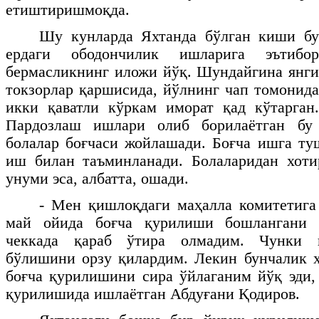
етиштиришмоқда.
Шу кунларда Яхтанда бўлган киши бу
ердаги ободончилик ишларига эътибор
бермасликнинг иложи йўқ. Шундайгина янги
токзорлар қаршисида, йўлнинг чап томонида
икки қаватли кўркам иморат қад кўтарган.
Пардозлаш ишлари олиб борилаётган бу
болалар боғчаси жойлашади. Боғча ишга ту
иш билан таъминланади. Болаларидан хот
унуми эса, албатта, ошади.
- Мен қишлоқдаги маҳалла комитетига
май ойида боғча қурилиши бошлангани 
чеккада қараб ўтира олмадим. Чунки 
бўлишини орзу қилардим. Лекин бунчалик 
боғча қурилишини сира ўйлаганим йўқ эди, 
қурилишида ишлаётган Абдуғани Қодиров.