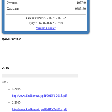
Ӯтган ой
107749
Ҳаммаси
9887180
Сизнинг IPнгиз: 216.73.216.122
Бугун: 06-08-2026 23:16:19
Visitors Counter
ҲАМКОРЛАР
2015
2015
1-2015
http://www.khalkovozi.tj/pdf/2015/1-2015.pdf
2-2015
http://www.khalkovozi.tj/pdf/2015/2-2015.pdf