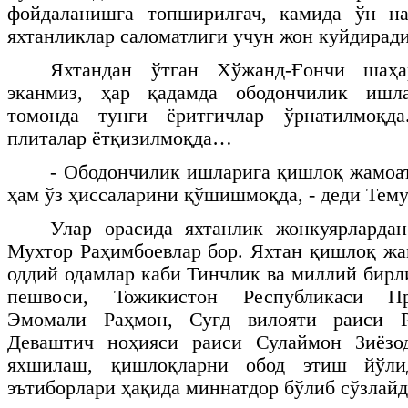
фойдаланишга топширилгач, камида ўн н
яхтанликлар саломатлиги учун жон куйдиради
Яхтандан ўтган Хўжанд-Ғончи шаҳа
эканмиз, ҳар қадамда ободончилик ишл
томонда тунги ёритгичлар ўрнатилмоқда
плиталар ётқизилмоқда…
- Ободончилик ишларига қишлоқ жамоа
ҳам ўз ҳиссаларини қўшишмоқда, - деди Тему
Улар орасида яхтанлик жонкуярлардан
Мухтор Раҳимбоевлар бор. Яхтан қишлоқ жа
оддий одамлар каби Тинчлик ва миллий бирл
пешвоси, Тожикистон Республикаси Пр
Эмомали Раҳмон, Суғд вилояти раиси Р
Деваштич ноҳияси раиси Сулаймон Зиёзо
яхшилаш, қишлоқларни обод этиш йўлид
эътиборлари ҳақида миннатдор бўлиб сўзлайд