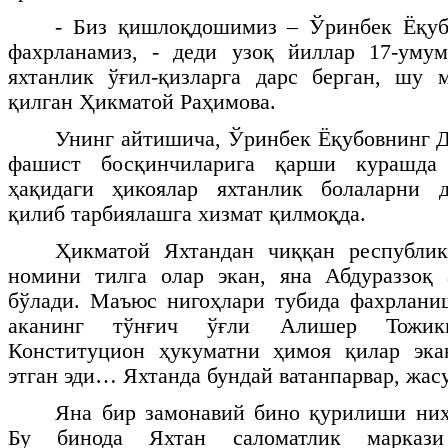
- Биз қишлоқдошимиз – Ўринбек Ёқуб
фахрланамиз, - деди узоқ йиллар 17-умум
яхтанлик ўғил-қизларга дарс берган, шу 
қилган Ҳикматой Раҳимова.
Унинг айтишича, Ўринбек Ёқубовнинг Д
фашист босқинчиларига қарши курашда 
ҳақидаги ҳикоялар яхтанлик болаларни д
қилиб тарбиялашга хизмат қилмоқда.
Ҳикматой Яхтандан чиққан республик
номини тилга олар экан, яна Абдураззоқ
бўлади. Маъюс нигоҳлари тубида фахрлани
аканинг тўнғич ўғли Алишер Тожики
Конституцион ҳукуматни ҳимоя қилар эк
этган эди… Яхтанда бундай ватанпарвар, жасу
Яна бир замонавий бино қурилиши ниҳ
Бу бинода Яхтан саломатлик марказ