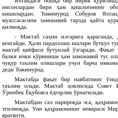
Яхтандаги бошқа бир йирик қурилиш
инсонлардан бири ҳам қишлоғининг обо
кишилардан. Тожимурод Собуров Яхтан
муассасасини замонавий тарзда қайта қу
қилмоқда.
- Мактаб саҳни илгарига қараганда, 
кенгайди. Ҳали пардозлаш ишлари буткул туг
мактаб қиёфаси бутунлай ўзгаради. Фақат
балки ички кўриниши ҳам замонавий тус ол
чуқур таълим олишлари учун барча имкони
деди Тожимурод.
Мактабда фақат бир навбатнинг ўзи
таълим олади. Мактаб ҳовлисида Совет 
Ўринбек Ёқубовга ёдгорлик ўрнатилади.
Мактабдан сал нарироқда эса, қаҳрамо
этилмоқда. Уни қаҳрамоннинг невараси Ми
яратяпти.