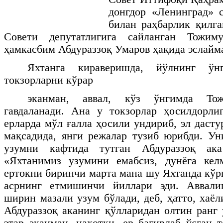
донгдор «Ленинград» 
билан раҳбарлик қилг
Совети депутатлигига сайланган Тожим
ҳамкасбим Абдураззоқ Умаров ҳақида эслайм
Яхтанга кираверишда, йўлнинг ўн
токзорларни кўрар
эканман, аввал, кўз ўнгимда Тож
гавдаланади. Ана у токзорлар ҳосилдорл
ерларда мўл ғалла ҳосили ундириб, эл даст
мақсадида, янги режалар тузиб юрибди. У
узумни кафтида тутган Абдураззоқ ак
«Яхтанимиз узумини емабсиз, дунёга кел
ертокни биринчи марта мана шу Яхтанда кўр
асрнинг етмишинчи йиллари эди. Аввали
ширин мазали узум бўлади, деб, ҳатто, хаё
Абдураззоқ аканинг қўлларидан олтин ранг 
этар эканман, наҳотки, ер бағирлаб ўсган 