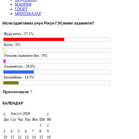
МАОРИФ
СПОРТ
МИНТАҚАЛАР
Иқтисодиётимиз
учун Роғун ГЭСининг аҳамияти?
Жуда катта - 57.1%
Катта - 0%
Унчалик аҳамияти йук - 0%
Аҳамиятсиз - 28.6%
Билмайман - 14.3%
Проголосовали
: 7
КАЛЕНДАР
«
Август 2026
»
Дш
Сш
Чш
Пш
Жм
Шб
Яб
1
2
3
4
5
6
7
8
9
10
11
12
13
14
15
16