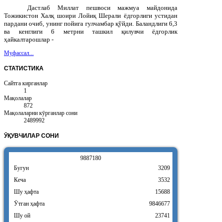
Дастлаб Миллат пешвоси мажмуа майдонида
Тожикистон Халқ шоири Лойиқ Шерали ёдгорлиги устидан
пардани очиб, унинг пойига гулчамбар қўйди. Баландлиги 6,3
ва кенглиги 6 метрни ташкил қилувчи ёдгорлик
ҳайкалтарошлар -
Муфассал...
СТАТИСТИКА
Сайтга кирганлар
1
Мақолалар
872
Мақолаларни кӯрганлар сони
2489992
ӮҚУВЧИЛАР
СОНИ
9
8
8
7
1
8
0
Бугун
3209
Кеча
3532
Шу ҳафта
15688
Ӯтган ҳафта
9846677
Шу ой
23741