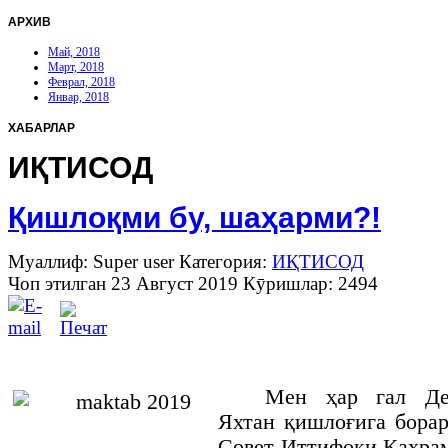
АРХИВ
Май, 2018
Март, 2018
Феврал, 2018
Январ, 2018
ХАБАРЛАР
ИҚТИСОД
Қишлоқми бу, шаҳарми?!
Муаллиф: Super user
Категория:
ИҚТИСОД
Чоп этилган 23 Август 2019
Кӯришлар: 2494
Мен ҳар гал Де
Яхтан қишлоғига борар
Совет Иттифоқи Қаҳра