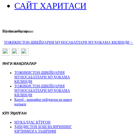
САЙТ ХАРИТАСИ
Муҳим хабарлар :
Биз билан боғланинг:
ТОЖИКИСТОН-ШВЕЙЦАРИЯ МУНОСАБАТЛАРИ МУҲОКАМА ҚИЛИНДИ >
ЯНГИ
МАҚОЛАЛАР
ТОЖИКИСТОН-ШВЕЙЦАРИЯ
МУНОСАБАТЛАРИ МУҲОКАМА
ҚИЛИНДИ
ТОЖИКИСТОН-ШВЕЙЦАРИЯ
МУНОСАБАТЛАРИ МУҲОКАМА
ҚИЛИНДИ
Китоб - маърифат пойдевори ва нажот
қалъаси
КӮП
ӮҚИЛГАН
МУҚАДДАС ҚЎРҒОН
ҲИНДИСТОН БОШ ВАЗИРИНИНГ
ЮРТИМИЗГА ТАШРИФИ