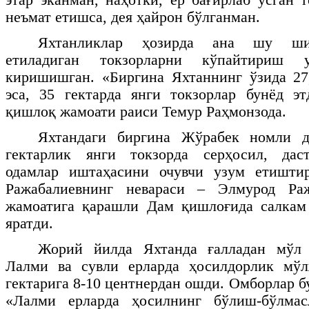
неъмат етишса, дея ҳайрон бўлганман.
Яхтанликлар ҳозирда ана шу ши
етиладиган токзорларни кўпайтириш
киришишган. «Биргина Яхтаннинг ўзида 27
эса, 35 гектарда янги токзорлар бунёд э
қишлоқ жамоати раиси Темур Раҳмонзода.
Яхтандаги биргина Жўрабек номли д
гектарлик янги токзорда серҳосил, дас
одамлар иштаҳасини очувчи узум етишти
Ражабалиевнинг невараси – Элмурод Раж
жамоатига қарашли Дам қишлоғида салкам 
яратди.
Жорий йилда Яхтанда ғалладан мўл 
Лалми ва сувли ерларда ҳосилдорлик мўлж
гектарига 8-10 центнердан ошди. Омборлар бу
«Лалми ерларда ҳосилнинг бўлиш-бўлмас