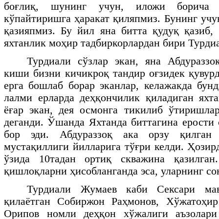
боғлиқ, шунинг учун, иложи борича 
кўпайтиришга ҳаракат қиляпмиз. Бунинг учу
қазияпмиз. Бу йил яна битта қудуқ қазиб, 
яхтанлик моҳир тадбиркорлардан бири Турди
Турдиали сўзлар экан, яна Абдураззо
киши бизни кичикроқ тандир оғзидек қувурд
ерга бошлаб борар эканлар, келажакда бунд
лалми ерларда деҳқончилик қиладиган яхт
ёғар экан, дея осмонга тикилиб ўтиришла
деганди. Ўшанда Яхтанда биттагина ерости 
бор эди. Абдураззоқ ака орзу қилган
мустақиллиги йилларига тўғри келди. Ҳозир
ўзида 10тадан ортиқ скважина қазилган
қишлоқларни ҳисобланганда эса, уларнинг сон
Турдиали Жумаев каби Сексари мав
қилаётган Собиржон Раҳмонов, Хўжатоҳи
Орипов номли деҳқон хўжалиги аъзолари