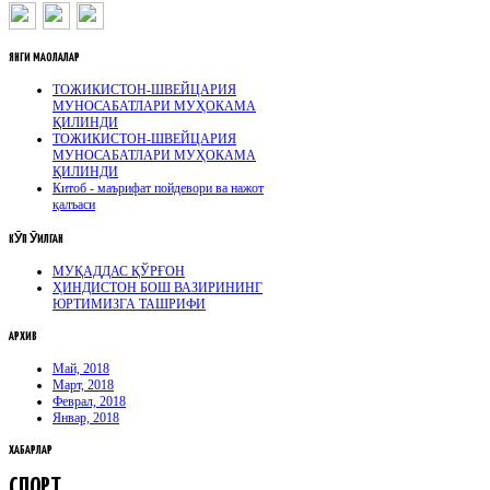
ЯНГИ
МАҚОЛАЛАР
ТОЖИКИСТОН-ШВЕЙЦАРИЯ
МУНОСАБАТЛАРИ МУҲОКАМА
ҚИЛИНДИ
ТОЖИКИСТОН-ШВЕЙЦАРИЯ
МУНОСАБАТЛАРИ МУҲОКАМА
ҚИЛИНДИ
Китоб - маърифат пойдевори ва нажот
қалъаси
КӮП
ӮҚИЛГАН
МУҚАДДАС ҚЎРҒОН
ҲИНДИСТОН БОШ ВАЗИРИНИНГ
ЮРТИМИЗГА ТАШРИФИ
АРХИВ
Май, 2018
Март, 2018
Феврал, 2018
Январ, 2018
ХАБАРЛАР
СПОРТ