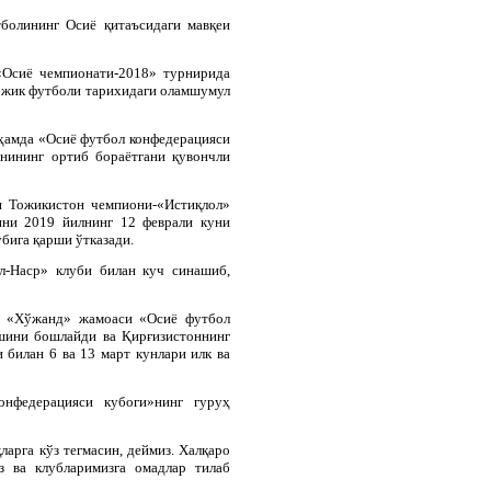
болининг Осиё қитаъсидаги мавқеи
 «Осиё чемпионати-2018» турнирида
ожик футболи тарихидаги оламшумул
 ҳамда «Осиё футбол конфедерацияси
нининг ортиб бораётгани қувончли
и Тожикистон чемпиони-«Истиқлол»
нни 2019 йилнинг 12 феврали куни
бига қарши ўтказади.
л-Наср» клуби билан куч синашиб,
г «Хўжанд» жамоаси «Осиё футбол
шини бошлайди ва Қирғизистоннинг
билан 6 ва 13 март кунлари илк ва
нфедерацияси кубоги»нинг гуруҳ
ларга кўз тегмасин, деймиз. Халқаро
з ва клубларимизга омадлар тилаб