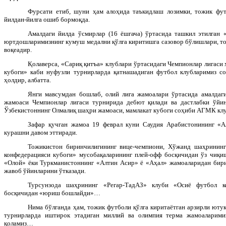
Фурсати етиб, шуни ҳам алоҳида таъкидлаш лозимки, тожик фут
йилдан-йилга ошиб бормоқда.
Амалдаги йилда ўсмирлар (16 ёшгача) ўртасида ташкил этилган
юртдошларимизнинг кумуш медални қўлга киритишга сазовор бўлишлари, т
воқеадир.
Қолаверса, «Сариқ қитъа» клублари ўртасидаги Чемпионлар лигаси
кубоги» каби нуфузли турнирларда қатнашадиган футбол клубларимиз со
ҳолдир, албатта.
Янги мавсумдан бошлаб, олий лига жамоалари ўртасида амалдаг
жамоаси Чемпионлар лигаси турнирида дебют қилади ва дастлабки ўйи
Ўзбекистоннинг Олмалиқ шаҳри жамоаси, мамлакат кубоги соҳиби АГМК клу
Зафар қучган жамоа 19 феврал куни Саудия Арабистонининг «А
курашни давом эттиради.
Тожикистон биринчилигининг вице-чемпиони, Хўжанд шаҳринин
конфедерацияси кубоги» мусобақаларининг плей-офф босқичидан ўз чиқи
«Олой» ёки Туркманистоннинг «Алтин Асир» ё «Аҳал» жамоаларидан бири 
жавоб ўйинларини ўтказади.
Турсунзода шаҳрининг «Регар-ТадАЗ» клуби «Осиё футбол ко
босқичидан «юриш бошлайди»…
Нима бўлганда ҳам, тожик футболи қўлга киритаётган арзирли ютуқ
турнирларда иштирок этадиган миллий ва олимпия терма жамоаларими
қоламиз…