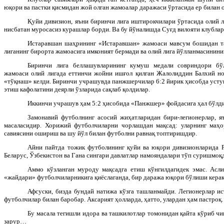
юқори ва пастки қисмидан жой олган жамоалар даражаси ўртасида ер билан 
Қуйи дивизион, яъни биринчи лига иштирокчилари ўртасида олий л
нисбатан муросасиз курашлар борди. Ва бу йўналишда Суғд вилояти клублар
Истаравшан шаҳрининг «Истаравшан» жамоаси мавсум бошидан та
лиганинг бирорта жамоасига имконият бермади ва олий лига йўлланмасинини
Биринчи лига беллашувларининг кумуш медали совриндори бў
жамоаси олий лигада еттинчи жойни ишғол қилган Жалолиддин Балхий н
«тўқнаш» келди. Биринчи учрашувда панжшерчилар 6:2 йирик ҳисобда усту
этиш кафолатини деярли ўзларида сақлаб қолдилар.
Иккинчи учрашув ҳам 5:2 ҳисобида «Панжшер» фойдасига ҳал бўлди
Замонавий футболнинг асосий жиҳатларидан бири-легионерлар, 
масаласидир. Хорижий футболчиларни чорлашдан мақсад: уларнинг маҳор
савиясини ошириш ва шу йўл билан футболни равнақ топтиришдир.
Айни пайтда тожик футболининг қуйи ва юқори дивизионларида Р
Беларус, Ўзбекистон ва Гана сингари давлатлар намояндалари тўп суришмоқд
Аммо кўзланган муроду мақсадга етиш кўнгилдагидек эмас. Асл
«жайдари» футболчиларникига қиёслаганда, бир даража юқори бўлиши керак
Афсуски, бизда бундай натижа кўзга ташланмайди. Легионерлар и
футболчилар билан баробар. Аксарият ҳолларда, ҳатто, улардан ҳам пастроқ.
Бу масала тегишли идора ва ташкилотлар томонидан қайта кўриб ч
зарур…