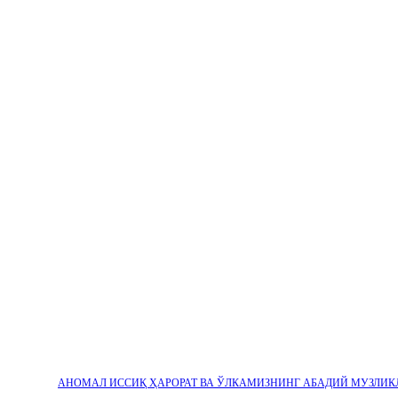
АНОМАЛ ИССИҚ ҲАРОРАТ ВА ЎЛКАМИЗНИНГ АБАДИЙ МУЗЛИК