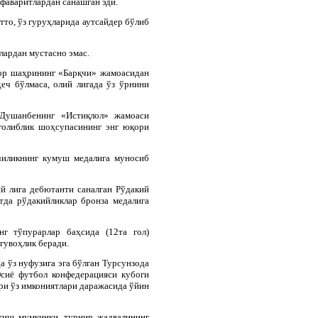
фаваритлардан санашган эди.
тто, ўз гуруҳларида аутсайдер бўлиб
лардан мустасно эмас.
сор шаҳрининг «Барқчи» жамоасидан
еч бўлмаса, олий лигада ўз ўрнини
 Душанбенинг «Истиқлол» жамоаси
ғолиблик шоҳсупасининг энг юқори
чиликнинг кумуш медалига муносиб
й лига дебютанти саналган Рўдакий
да рўдакийликлар бронза медалига
г тўпурарлар баҳсида (12та гол)
гувоҳлик беради.
а ўз нуфузига эга бўлган Турсунзода
сиё футбол конфедерацияси кубоги
и ўз имкониятлари даражасида ўйин
йтиш мумкинки, турнир жадвалининг