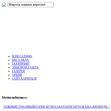
нглар
.
БОШ САҲИФА
БИЗ ҲАҚДА
ТАҲРИРИЯТ
ЭЛЕКТРОН ГАЗЕТА
ГАЛЕРЕЯ
АРХИВ
САЙТ ХАРИТАСИ
Муҳим хабарлар :
Биз билан боғланинг:
ТОЖИКИСТОН-ШВЕЙЦАРИЯ МУНОСАБАТЛАРИ МУҲОКАМА ҚИЛИНДИ >