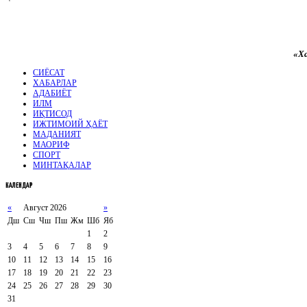
«Ха
СИЁСАТ
ХАБАРЛАР
АДАБИЁТ
ИЛМ
ИҚТИСОД
ИЖТИМОИЙ ҲАЁТ
МАДАНИЯТ
МАОРИФ
СПОРТ
МИНТАҚАЛАР
КАЛЕНДАР
«
Август 2026
»
Дш
Сш
Чш
Пш
Жм
Шб
Яб
1
2
3
4
5
6
7
8
9
10
11
12
13
14
15
16
17
18
19
20
21
22
23
24
25
26
27
28
29
30
31