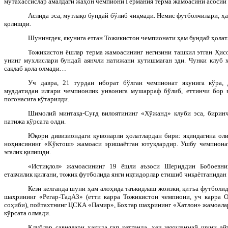
мутахассислар амалдаги жаҳон чемпиони Германия терма жамоасини асосий 
Аслида эса, мутлақо бундай бўлиб чиқмади. Немис футболчилари, ҳа
қолишди.
Шунингдек, якунига етган Тожикистон чемпионати ҳам бундай ҳолат
Тожикистон ёшлар терма жамоасининг негизини ташкил этган Ҳи
унинг мухлислари бундай аянчли натижани кутишмаган эди. Чунки клуб ҳ
сақлаб қола олмади…
Уч давра, 21 турдан иборат бўлган чемпионат якунига кўра,
муддатидан илгари чемпионлик унвонига мушарраф бўлиб, еттинчи бор 
поғонасига кўтарилди.
Шимолий минтақа-Суғд вилоятининг «Хўжанд» клуби эса, бирин
натижа кўрсата олди.
Юқори дивизиондаги қувонарли ҳолатлардан бири: яқиндагина оли
ноҳиясининг «Кўктош» жамоаси эришаётган ютуқлардир. Ушбу чемпионат
эгалик қилишди.
«Истиқлол» жамоасининг 19 ёшли аъзоси Шериддин Бобоевнин
етакчилик қилгани, тожик футболида янги иқтидорлар етишиб чиқаётганидан 
Кези келганда шуни ҳам алоҳида таъкидлаш жоизки, қитъа футболид
шаҳрининг «Регар-ТадАЗ» (етти карра Тожикистон чемпиони, уч карра О
соҳиби), пойтахтнинг ЦСКА «Памир», Бохтар шаҳрининг «Хатлон» жамоалар
кўрсата олмади.
Клублар савиялари ҳақида гап кетганда, ҳеч иккиланмай шуни а