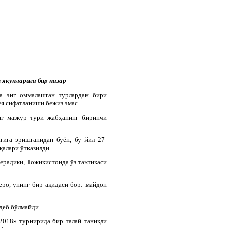
якунларига бир назар
а энг оммалашган турлардан бири
ея сифатланиши бежиз эмас.
нг мазкур тури жабҳанинг биринчи
гига эришганидан буён, бу йил 27-
қалари ўтказилди.
ерадики, Тожикистонда ўз тактикаси
ро, унинг бир ақидаси бор: майдон
деб бўлмайди.
2018» турнирида бир талай таниқли