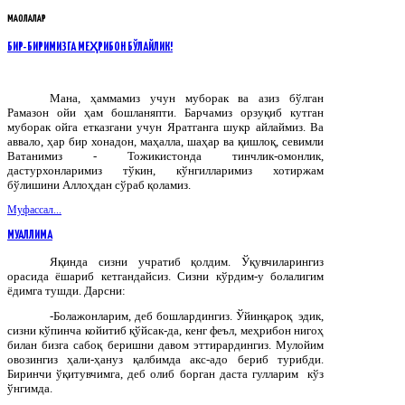
МАҚОЛАЛАР
БИР-БИРИМИЗГА МЕҲРИБОН БЎЛАЙЛИК!
Мана, ҳаммамиз учун муборак ва азиз бўлган
Рамазон ойи ҳам бошланяпти. Барчамиз орзуқиб кутган
муборак ойга етказгани учун Яратганга шукр айлаймиз. Ва
аввало, ҳар бир хонадон, маҳалла, шаҳар ва қишлоқ, севимли
Ватанимиз - Тожикистонда тинчлик-омонлик,
дастурхонларимиз тўкин, кўнгилларимиз хотиржам
бўлишини Аллоҳдан сўраб қоламиз.
Муфассал...
МУАЛЛИМА
Яқинда сизни учратиб қолдим. Ўқувчиларингиз
орасида ёшариб кетгандайсиз. Сизни кўрдим-у болалигим
ёдимга тушди. Дарсни:
-Болажонларим, деб бошлардингиз. Ўйинқароқ эдик,
сизни кўпинча койитиб қўйсак-да, кенг феъл, меҳрибон нигоҳ
билан бизга сабоқ беришни давом эттирардингиз. Мулойим
овозингиз ҳали-ҳануз қалбимда акс-адо бериб турибди.
Биринчи ўқитувчимга, деб олиб борган даста гулларим кўз
ўнгимда.