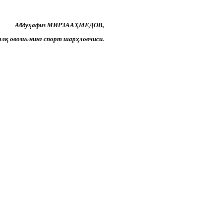
Абдуҳафиз МИРЗААҲМЕДОВ,
лқ овози»нинг спорт шарҳловчиси.