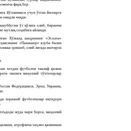
осмонча фарқ бор.
ига йўлланмаси учун ўтган йилларга
и омадли чиқди.
шуббусни ўз қўлига олиб, биринчи
нг мутлақ соҳибига айланди.
лган Хўжанд шаҳрининг «Эсхата»
оҳиясининг «Панжшер» клуби билан
нликка эришиб, олий лигада иштирок
.
яъни четдан футболчи таклиф қилиш
ати эвазига маҳаллий тўптепарлар
оссия Федерацияси, Эрон, Украина,
а.
ида хорижий футболчилар иқтидори
.
стеъдоди жуда нари борса, маҳаллий
иқилиши, атрофлича таҳлил қилиниши