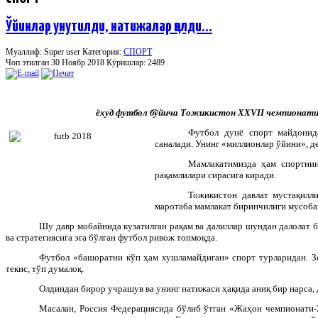
Ўйинлар унутилди, натижалар қолди…
Муаллиф: Super user
Категория:
СПОРТ
Чоп этилган 30 Ноябр 2018
Кӯришлар: 2489
ёхуд футбол бўйича Тожикистон
XXVII
чемпионати 
Футбол дунё спорт майдонид
саналади. Унинг «миллионлар ўйини», д
Мамлакатимизда ҳам спортни
рақамлилари сирасига киради.
Тожикистон давлат мустақилли
маротаба мамлакат биринчилиги мусоба
Шу давр мобайнида кузатилган рақам ва далиллар шундан далолат б
ва стратегиясига эга бўлган футбол ривож топмоқда.
Футбол «башоратни кўп ҳам хушламайдиган» спорт турларидан. Зе
текис, тўп думалоқ.
Олдиндан бирор учрашув ва унинг натижаси ҳақида аниқ бир нарса, 
Масалан, Россия Федерациясида бўлиб ўтган «Жаҳон чемпионати-