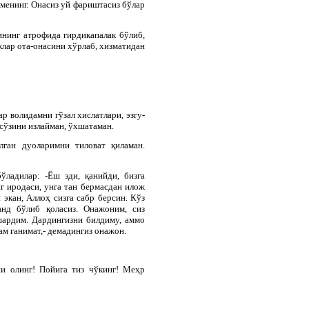
 менинг. Онасиз уй фариштасиз бўлар
ининг атрофида гирдикапалак бўлиб,
клар ота-онасини хўрлаб, хизматидан
р волидамни гўзал хислатлари, эзгу-
сўзини излайман, ўхшатаман.
лган дуоларимни тиловат қиламан.
ўладилар: -Ёш эди, қанийди, бизга
г иродаси, унга тан бермасдан илож
 экан, Аллоҳ сизга сабр берсин. Кўз
анд бўлиб қоласиз. Онажоним, сиз
шардим. Дардингизни билдиму, аммо
м ғанимат,- демадингиз онажон.
ни олинг! Пойига тиз чўкинг! Меҳр