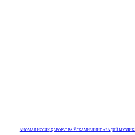
АНОМАЛ ИССИҚ ҲАРОРАТ ВА ЎЛКАМИЗНИНГ АБАДИЙ МУЗЛИК