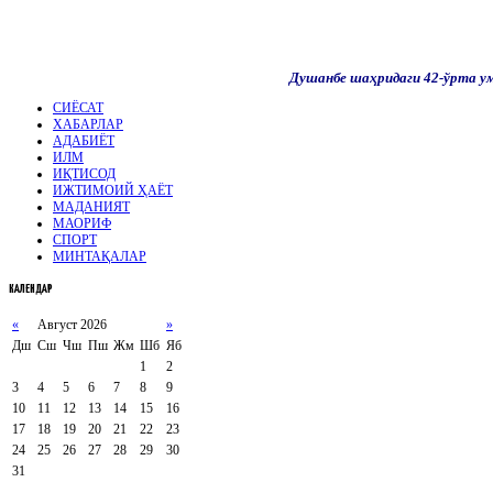
Душанбе шаҳридаги
42-ўрта у
СИЁСАТ
ХАБАРЛАР
АДАБИЁТ
ИЛМ
ИҚТИСОД
ИЖТИМОИЙ ҲАЁТ
МАДАНИЯТ
МАОРИФ
СПОРТ
МИНТАҚАЛАР
КАЛЕНДАР
«
Август 2026
»
Дш
Сш
Чш
Пш
Жм
Шб
Яб
1
2
3
4
5
6
7
8
9
10
11
12
13
14
15
16
17
18
19
20
21
22
23
24
25
26
27
28
29
30
31