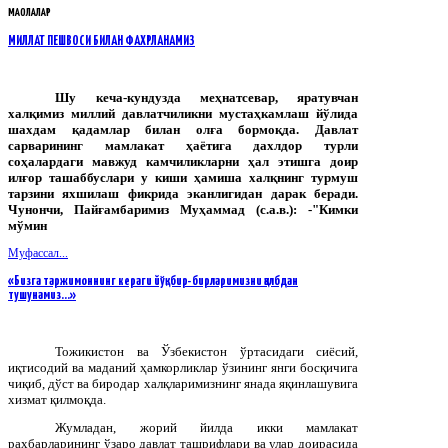
МАҚОЛАЛАР
МИЛЛАТ ПЕШВОСИ БИЛАН ФАХРЛАНАМИЗ
Шу кеча-кундузда меҳнатсевар, яратувчан
халқимиз миллий давлатчиликни мустаҳкамлаш йўлида
шахдам қадамлар билан олға бормоқда. Давлат
сарварининг мамлакат ҳаётига дахлдор турли
соҳалардаги мавжуд камчиликларни ҳал этишга доир
илғор ташаббуслари у киши ҳамиша халқнинг турмуш
тарзини яхшилаш фикрида эканлигидан дарак беради.
Чунончи, Пайғамбаримиз Муҳаммад (с.а.в.): -"Кимки
мўмин
Муфассал...
«Бизга таржимоннинг кераги йўқ, бир-бирларимизни қалбдан
тушунамиз…»
Тожикистон
ва
Ўзбекистон
ўртасидаги
сиёсий
,
иқтисодий
ва
маданий
ҳамкорликлар
ўзининг
янги
босқичига
чиқиб
,
дўст
ва
биродар
халқларимизнинг
янада
яқинлашувига
хизмат
қилмоқда
.
Жумладан, жорий йилда икки мамлакат
раҳбарларининг ўзаро давлат ташрифлари ва улар доирасида