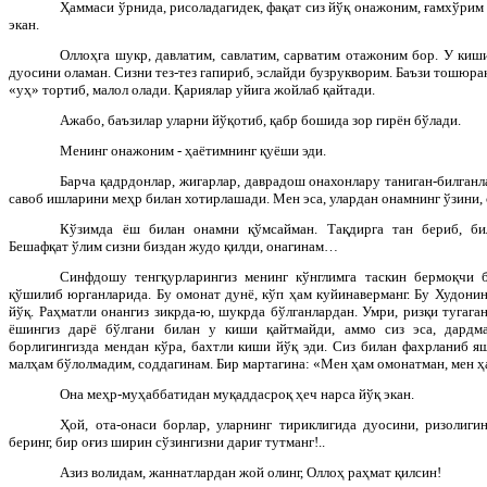
Ҳаммаси ўрнида, рисоладагидек, фақат сиз йўқ онажоним, ғамхўрим
экан.
Оллоҳга шукр, давлатим, савлатим, сарватим отажоним бор. У киш
дуосини оламан. Сизни тез-тез гапириб, эслайди бузрукворим. Баъзи тошюра
«уҳ» тортиб, малол олади. Қариялар уйига жойлаб қайтади.
Ажабо, баъзилар уларни йўқотиб, қабр бошида зор гирён бўлади.
Менинг онажоним - ҳаётимнинг қуёши эди.
Барча қадрдонлар, жигарлар, даврадош онахонлару таниган-билганла
савоб ишларини меҳр билан хотирлашади. Мен эса, улардан онамнинг ўзини, 
Кўзимда ёш билан онамни қўмсайман. Тақдирга тан бериб, би
Бешафқат ўлим сизни биздан жудо қилди, онагинам…
Синфдошу тенгқурларингиз менинг кўнглимга таскин бермоқчи б
қўшилиб юрганларида. Бу омонат дунё, кўп ҳам куйинаверманг. Бу Худонин
йўқ. Раҳматли онангиз зикрда-ю, шукрда бўлганлардан. Умри, ризқи тугаган
ёшингиз дарё бўлгани билан у киши қайтмайди, аммо сиз эса, дардм
борлигингизда мендан кўра, бахтли киши йўқ эди. Сиз билан фахрланиб я
малҳам бўлолмадим, соддагинам. Бир мартагина: «Мен ҳам омонатман, мен ҳа
Она меҳр-муҳаббатидан муқаддасроқ ҳеч нарса йўқ экан.
Ҳой, ота-онаси борлар, уларнинг тириклигида дуосини, ризолиги
беринг, бир оғиз ширин сўзингизни дариғ тутманг!..
Азиз волидам, жаннатлардан жой олинг, Оллоҳ раҳмат қилсин!