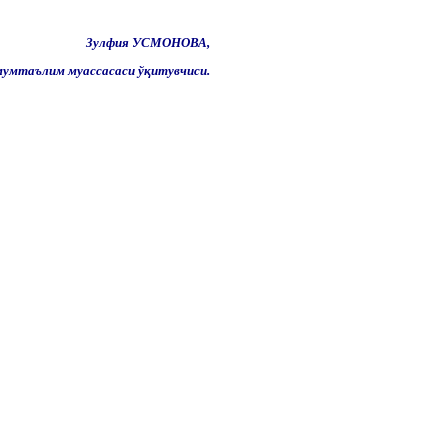
Зулфия
УСМОНОВА,
мумтаълим муассасаси ўқитувчиси.