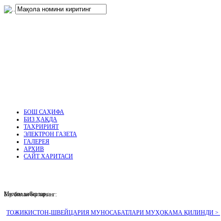
нглар
.
БОШ САҲИФА
БИЗ ҲАҚДА
ТАҲРИРИЯТ
ЭЛЕКТРОН ГАЗЕТА
ГАЛЕРЕЯ
АРХИВ
САЙТ ХАРИТАСИ
Муҳим хабарлар :
Биз билан боғланинг:
ТОЖИКИСТОН-ШВЕЙЦАРИЯ МУНОСАБАТЛАРИ МУҲОКАМА ҚИЛИНДИ >