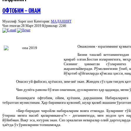
ОФТОБИМ – ОНАМ
Муаллиф: Super user
Категория:
МАДАНИЯТ
Чоп этилган 28 Март 2019
Кӯришлар: 2246
Онажоним - юрагимнинг қуввати
Бизни ташлаб кетганингиздан
қамраб олган.
Босган изларингизга, меҳ
Сизнинг ҳикматли сўзларингиз 
жаранглайверади. Рўмолингизни ўпиб, к
йўқотиб қўйганларда қўмсаш ҳисси, нақа
Онасиз уй файзсиз, қуёшсиз, зим-зиё экан. Жиндек сўз ҳам тиғдек қат
Чин дунёга равона бўлган онагинам, дуоларингиз ҳар қадамда, мени 
Бошимдаги офтобим, ойим, қуёшим, дардкашим. Набираларига 
тебратган мунисгинам. Ҳар биримизга қувониб, шукр қилиб яшашни ўргатган
«Бир-биридан чиройли набираларим вояга етмоқда. Буларнинг тў
ўтириш менга насиб қилармикан-а?» - деганингизда, мен нодон ҳеч нар
йўйибман. Вақт эса, югурик экан. Сиз эркалаган неваралар олий даргоҳларда
ҳаётда ўз ўринларини топишмоқда.