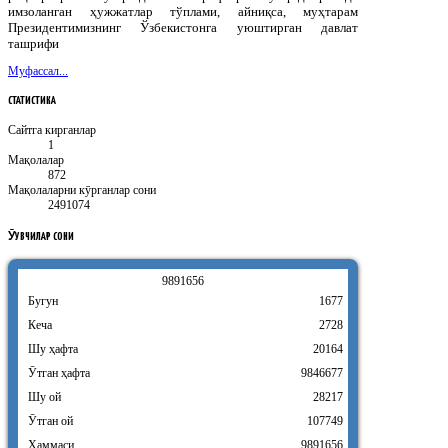
имзоланган ҳужжатлар тўплами, айниқса, муҳтарам
Президентимизнинг Ўзбекистонга уюштирган давлат
ташрифи
Муфассал...
СТАТИСТИКА
Сайтга кирганлар
1
Мақолалар
872
Мақолаларни кӯрганлар сони
2491074
ӮҚУВЧИЛАР
СОНИ
9
8
9
1
6
5
6
Бугун
1677
Кеча
2728
Шу ҳафта
20164
Ӯтган ҳафта
9846677
Шу ой
28217
Ӯтган ой
107749
Ҳаммаси
9891656