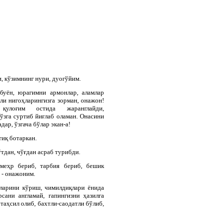
, кўзимнинг нури, дуогўйим.
 буён, юрагимни армонлар, аламлар
рли нигоҳларингизга зорман, онажон!
қулоғим остида жаранглайди,
ўзга суртиб йиғлаб оламан. Онасини
дар, ўзгача бўлар экан-а!
тиқ ботаркан.
ўтдан, чўғдан асраб турибди.
меҳр бериб, тарбия бериб, бешик
 - онажоним.
йларини кўриш, чимилдиқлари ёнида
сани англамай, гапингизни ҳазилга
 таҳсил олиб, бахтли-саодатли бўлиб,