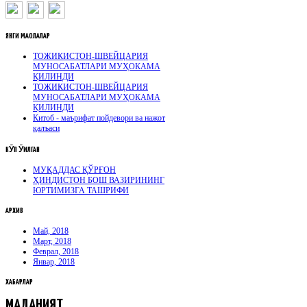
ЯНГИ
МАҚОЛАЛАР
ТОЖИКИСТОН-ШВЕЙЦАРИЯ
МУНОСАБАТЛАРИ МУҲОКАМА
ҚИЛИНДИ
ТОЖИКИСТОН-ШВЕЙЦАРИЯ
МУНОСАБАТЛАРИ МУҲОКАМА
ҚИЛИНДИ
Китоб - маърифат пойдевори ва нажот
қалъаси
КӮП
ӮҚИЛГАН
МУҚАДДАС ҚЎРҒОН
ҲИНДИСТОН БОШ ВАЗИРИНИНГ
ЮРТИМИЗГА ТАШРИФИ
АРХИВ
Май, 2018
Март, 2018
Феврал, 2018
Январ, 2018
ХАБАРЛАР
МАДАНИЯТ