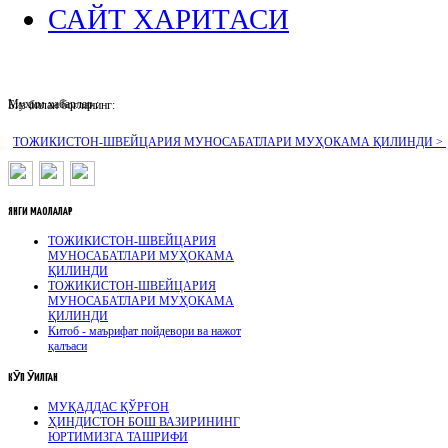
САЙТ ХАРИТАСИ
Муҳим хабарлар :
Биз билан боғланинг:
ТОЖИКИСТОН-ШВЕЙЦАРИЯ МУНОСАБАТЛАРИ МУҲОКАМА ҚИЛИНДИ >
ЯНГИ
МАҚОЛАЛАР
ТОЖИКИСТОН-ШВЕЙЦАРИЯ
МУНОСАБАТЛАРИ МУҲОКАМА
ҚИЛИНДИ
ТОЖИКИСТОН-ШВЕЙЦАРИЯ
МУНОСАБАТЛАРИ МУҲОКАМА
ҚИЛИНДИ
Китоб - маърифат пойдевори ва нажот
қалъаси
КӮП
ӮҚИЛГАН
МУҚАДДАС ҚЎРҒОН
ҲИНДИСТОН БОШ ВАЗИРИНИНГ
ЮРТИМИЗГА ТАШРИФИ