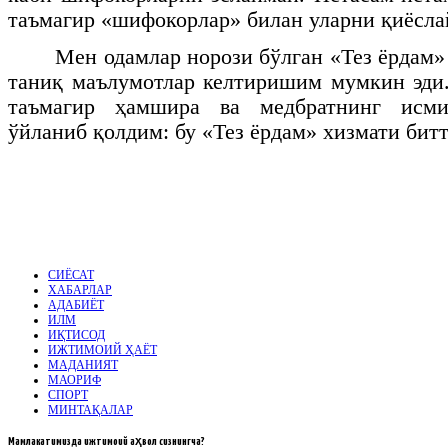
таъмагир «шифокорлар» билан уларни қиёс
Мен одамлар норози бўлган «Тез ёрдам»
таниқ маълумотлар келтиришим мумкин эди
таъмагир ҳамшира ва медбратнинг исм
ўйланиб қолдим: бу «Тез ёрдам» хизмати бит
СИЁСАТ
ХАБАРЛАР
АДАБИЁТ
ИЛМ
ИҚТИСОД
ИЖТИМОИЙ ҲАЁТ
МАДАНИЯТ
МАОРИФ
СПОРТ
МИНТАҚАЛАР
Мамлакатимизда
ижтимоий аҳвол сизнингча?