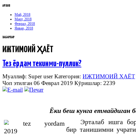
АРХИВ
Май, 2018
Март, 2018
Феврал, 2018
Январ, 2018
ХАБАРЛАР
ИЖТИМОИЙ ҲАЁТ
Тез ёрдам текинми-пуллик?
Муаллиф: Super user
Категория:
ИЖТИМОИЙ ҲАЁТ
Чоп этилган 06 Феврал 2019
Кӯришлар: 2239
Ёки беш кунга етмайдиган б
Эрталаб ишга бор
бир танишимни учрат