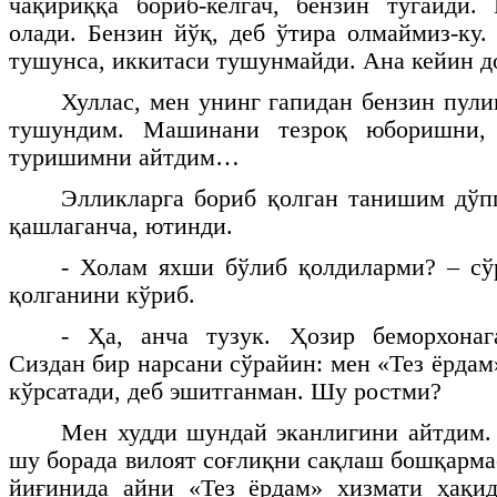
чақириққа бориб-келгач, бензин тугайди.
олади. Бензин йўқ, деб ўтира олмаймиз-ку.
тушунса, иккитаси тушунмайди. Ана кейин 
Хуллас, мен унинг гапидан бензин пул
тушундим. Машинани тезроқ юборишни,
туришимни айтдим…
Элликларга бориб қолган танишим дўп
қашлаганча, ютинди.
- Холам яхши бўлиб қолдиларми? – сў
қолганини кўриб.
- Ҳа, анча тузук. Ҳозир беморхонаг
Сиздан бир нарсани сўрайин: мен «Тез ёрдам
кўрсатади, деб эшитганман. Шу ростми?
Мен худди шундай эканлигини айтдим. 
шу борада вилоят соғлиқни сақлаш бошқарма
йиғинида айни «Тез ёрдам» хизмати ҳақид