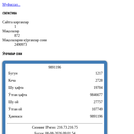
Муфассал...
СТАТИСТИКА
Сайтга кирганлар
1
Мақолалар
872
Мақолаларни кӯрганлар сони
2490973
ӮҚУВЧИЛАР
СОНИ
9
8
9
1
1
9
6
Бугун
1217
Кеча
2728
Шу ҳафта
19704
Ӯтган ҳафта
9846677
Шу ой
27757
Ӯтган ой
107749
Ҳаммаси
9891196
Сизнинг IPнгиз: 216.73.216.75
Бугун: 08-08-2026 09:01:54