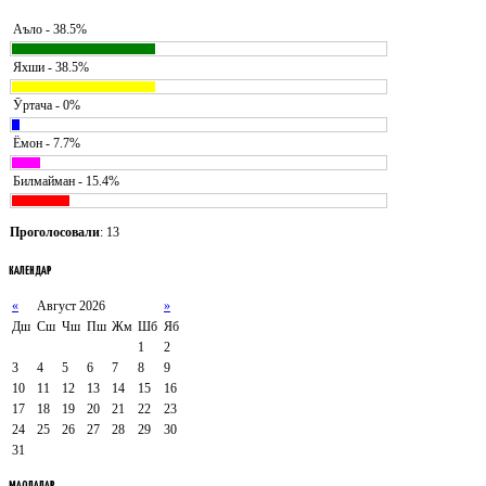
Аъло - 38.5%
Яхши - 38.5%
Ӯртача - 0%
Ёмон - 7.7%
Билмайман - 15.4%
Проголосовали
: 13
КАЛЕНДАР
«
Август 2026
»
Дш
Сш
Чш
Пш
Жм
Шб
Яб
1
2
3
4
5
6
7
8
9
10
11
12
13
14
15
16
17
18
19
20
21
22
23
24
25
26
27
28
29
30
31
МАҚОЛАЛАР