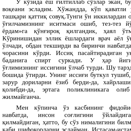
У кўзида ёш ғилтиллаб сўзлар экан, б
воқеани эсладим. Хўжандда, кўп қаватли
ташқари қаттиқ совуқ.Тунги ўн иккилардан 
ўғилчамизнинг иситмаси ошиб, тез-тез й
ёрдам»га қўнғироқ қилгандик, ҳаял ўт
Кўринишидан эллик ёшлардаги врач аёл ў
ўлчади, обдан текширди ва биринчи навбатд
чорасини кўрди. Иссиқ пасайтирадиган у
баданига спирт суркади. У ҳар йигир
ўғлимизнинг иссиғини ўлчаб турди. Шу тарз
бошида ўтирди. Унинг иссиғи буткул тушиб,
зарур дориларни ёзиб берди-да, хайрлаш
қолибди-да, эртага поликлиникага олиб
жилмайганча.
Мен кўпинча ўз касбининг фидойи
навбатда, инсон соғлигини ўйлайдиг
қилмайдиган, ҳатто, бу сўз нималигини бил
каби шифокорларни эслайман. Истасам-иста