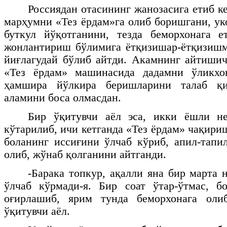
Россиядан отасининг жанозасига етиб ке
марҳумни «Тез ёрдам»га олиб боришгани, ук
буткул йўқотганини, тезда беморхонага е
жонлантириш бўлимига ётқизишар-ётқизишм
йиғлагудай бўлиб айтди. Акамнинг айтишич
«Тез ёрдам» машинасида дадамни ўликхо
ҳамшира йўлкира беришларини талаб қи
аламини боса олмасдан.
Бир ўқитувчи аёл эса, икки ёшли не
кўтарилиб, ичи кетганда «Тез ёрдам» чақир
боланинг иссиғини ўлчаб кўриб, апил-тапи
олиб, жўнаб қолганини айтганди.
-Барака топкур, ақалли яна бир марта 
ўлчаб кўрмади-я. Бир соат ўтар-ўтмас, б
оғирлашиб, ярим тунда беморхонага оли
ўқитувчи аёл.