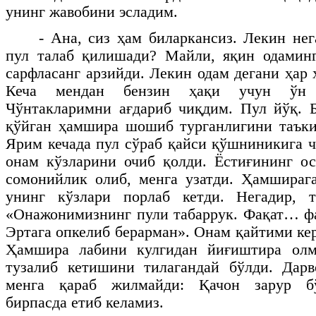
унинг жавобини эсладим.
- Ана, сиз ҳам биларкансиз. Лекин нег
пул талаб қилишади? Майли, яқин одаминг
сарфласанг арзийди. Лекин одам дегани ҳар 
Кеча мендан бензин ҳақи учун ўн 
Чўнтакларимни ағдариб чиқдим. Пул йўқ. 
қўйган ҳамшира шошиб турганлигини таъки
Ярим кечада пул сўраб қайси қўшниникига 
онам кўзларини очиб қолди. Ёстиғининг о
сомонийлик олиб, менга узатди. Ҳамшираг
унинг кўзлари порлаб кетди. Негадир, 
«Онажонимизнинг пули табаррук. Фақат… 
Эртага опкелиб берарман». Онам қайтими ке
Ҳамшира лабини кулгидан йиғиштира олм
тузалиб кетишини тилагандай бўлди. Дарв
менга қараб жилмайди: Қачон зарур бўл
бирпасда етиб келамиз.