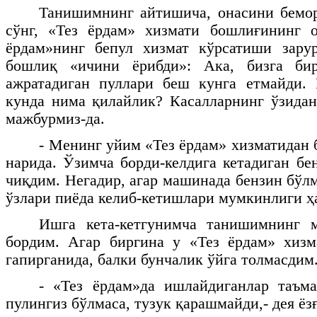
Танишимнинг айтишича, онасини бемор
сўнг, «Тез ёрдам» хизмати бошлиғининг о
ёрдам»нинг бепул хизмат кўрсатиши зарур
бошлиқ «ичини ёрибди»: Ака, бизга би
ажратадиган пуллари беш кунга етмайди.
кунда нима қилайлик? Касалларнинг ўзида
мажбурмиз-да.
- Менинг уйим «Тез ёрдам» хизматидан 
нарида. Ўзимча борди-келдига кетадиган бе
чиқдим. Негадир, агар машинада бензин бўл
ўзлари пиёда келиб-кетишлари мумкинлиги 
Ишга кета-кетгунимча танишимнинг м
бордим. Агар биргина у «Тез ёрдам» хизм
гапирганида, балки бунчалик ўйга толмасдим
- «Тез ёрдам»да ишлайдиганлар таъма
пулингиз бўлмаса, тузук қарашмайди,- дея ёз