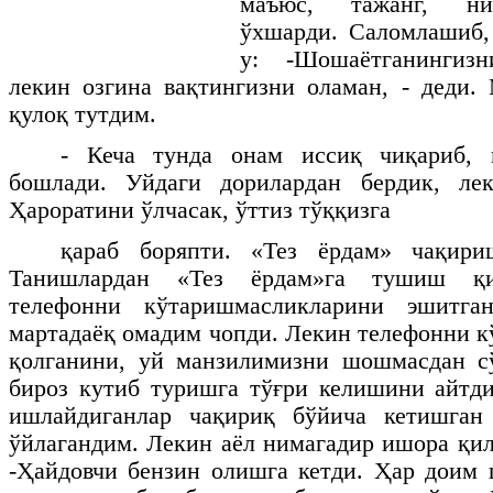
маъюс, тажанг, ни
ўхшарди. Саломлашиб,
у: -Шошаётганингиз
лекин озгина вақтингизни оламан, - деди.
қулоқ тутдим.
- Кеча тунда онам иссиқ чиқариб, 
бошлади. Уйдаги дорилардан бердик, ле
Ҳароратини ўлчасак, ўттиз тўққизга
қараб боряпти. «Тез ёрдам» чақири
Танишлардан «Тез ёрдам»га тушиш қий
телефонни кўтаришмасликларини эшитга
мартадаёқ омадим чопди. Лекин телефонни к
қолганини, уй манзилимизни шошмасдан сў
бироз кутиб туришга тўғри келишини айтд
ишлайдиганлар чақириқ бўйича кетишган
ўйлагандим. Лекин аёл нимагадир ишора қил
-Ҳайдовчи бензин олишга кетди. Ҳар доим 