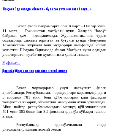
Шоҳона Одиназода: «Газета – бу инсон учун маънавий озуқа…»
Баҳор фасли байрамларга бой. 8 март – Оналар куни.
11 март – Тожикистон матбуоти куни. Халқаро Наврўз
байрами ҳам яқинлашмоқда. Журналистиканинг турли
соҳаларида фаолият юритган ва бугунги кунда «Бонувони
Тожикистон» журнали бош муҳаррири вазифасида ишлаб
келаётган Шоҳона Одиназода билан Матбуот куни олдидан
уюштирилган суҳбатни ҳукмингизга ҳавола этамиз.
Муфассал...
Қоракўл қўйларини оширишнинг асосий омили
Баҳор
чорвадорлар
учун
масъулият
фасли
ҳисобланади
.
Республикамиз чорвадорлари қарамоқларидаги
5 миллион 781 минг бош қўй-эчкиларни қиш фаслидан
талафотсиз чиқариб, қўзилатиш мавсумини яхши ўтказишди.
Айни пайтда республикамиздаги мавжуд қўй-эчкиларнинг
491 минг 385 боши ёки 8,5 фоизини қоракўл қўйлари ташкил
этади.
Республикада қоракўлчиликни янада
ривожлантиришнинг асосий омили