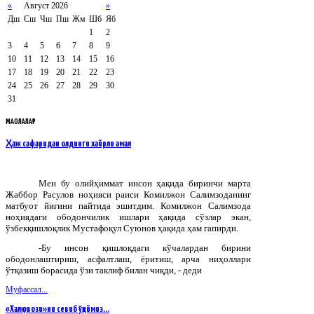
«
Август 2026
»
Дш
Сш
Чш
Пш
Жм
Шб
Яб
1
2
3
4
5
6
7
8
9
10
11
12
13
14
15
16
17
18
19
20
21
22
23
24
25
26
27
28
29
30
31
МАҚОЛАЛАР
Ҳаж сафаридан олдинги хайрли амал
Мен бу олийҳиммат инсон ҳақида биринчи марта
Жаббор Расулов ноҳияси раиси Комилжон Салимзоданинг
матбуот йиғини пайтида эшитдим. Комилжон Салимзода
ноҳиядаги ободончилик ишлари ҳақида сўзлар экан,
ўзбекқишлоқлик Мустафоқул Суюнов ҳақида ҳам гапирди.
-Бу инсон қишлоқдаги кўчалардан бирини
ободонлаштириш, асфалтлаш, ёритиш, арча ниҳоллари
ўтқазиш борасида ўзи таклиф билан чиқди, - деди
Муфассал...
«Халқ овози»ни севиб ўқиймиз...