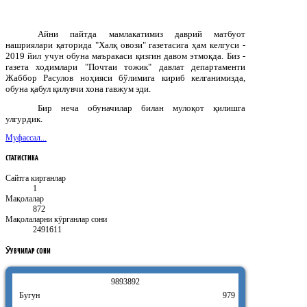
Айни пайтда мамлакатимиз даврий матбуот
нашриялари қаторида "Халқ овози" газетасига ҳам келгуси -
2019 йил учун обуна маъракаси қизғин давом этмоқда. Биз -
газета ходимлари "Почтаи тожик" давлат департаменти
Жаббор Расулов ноҳияси бўлимига кириб келганимизда,
обуна қабул қилувчи хона гавжум эди.
Бир неча обуначилар билан мулоқот қилишга
улгурдик.
Муфассал...
СТАТИСТИКА
Сайтга кирганлар
1
Мақолалар
872
Мақолаларни кӯрганлар сони
2491611
ӮҚУВЧИЛАР
СОНИ
9
8
9
3
8
9
2
Бугун
979