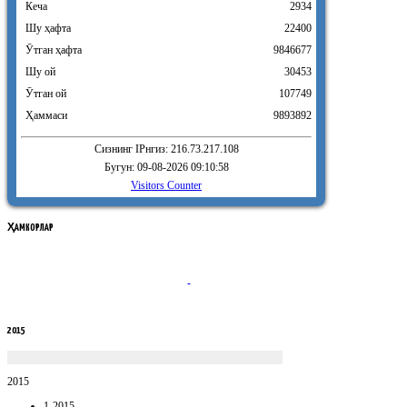
Кеча
2934
Шу ҳафта
22400
Ӯтган ҳафта
9846677
Шу ой
30453
Ӯтган ой
107749
Ҳаммаси
9893892
Сизнинг IPнгиз: 216.73.217.108
Бугун: 09-08-2026 09:10:58
Visitors Counter
ҲАМКОРЛАР
2015
2015
1-2015