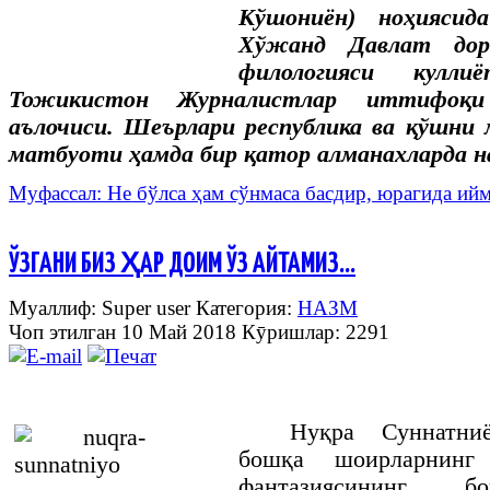
Кўшониён) ноҳиясид
Хўжанд Давлат дори
филологияси кулли
Тожикистон Журналистлар иттифоқи
аълочиси. Шеърлари республика ва қўшни
матбуоти ҳамда бир қатор алманахларда н
Муфассал: Не бўлса ҳам сўнмаса басдир, юрагида ий
ЎЗГАНИ БИЗ ҲАР ДОИМ ЎЗ АЙТАМИЗ…
Муаллиф: Super user
Категория:
НАЗМ
Чоп этилган 10 Май 2018
Кӯришлар: 2291
Нуқра
Суннатни
бошқа
шоирларнинг
фантазиясининг
бо