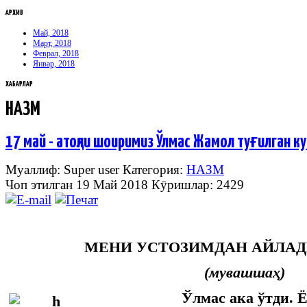
АРХИВ
Май, 2018
Март, 2018
Феврал, 2018
Январ, 2018
ХАБАРЛАР
НАЗМ
17 май - атоқли шоиримиз Ўлмас Жамол туғилган ку
Муаллиф: Super user
Категория:
НАЗМ
Чоп этилган 19 Май 2018
Кӯришлар: 2429
МЕНИ УСТОЗИМДАН АЙЛА
(мувашшаҳ)
Ўлмас ака ўтди. Ёл