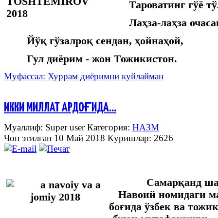
Тароватинг гўё тў
Лаҳза-лаҳза очаса
Йўқ гўзалроқ сендан, ҳойнаҳой,
Гул диёрим - жон Тожикистон.
Муфассал: Хуррам диёримни куйлайман
ИККИ МИЛЛАТ АРДОҒИДА…
Муаллиф: Super user
Категория:
НАЗМ
Чоп этилган 10 Май 2018
Кӯришлар: 2626
Самарқанд ш
Навоий номидаги м
боғида ўзбек ва тожи