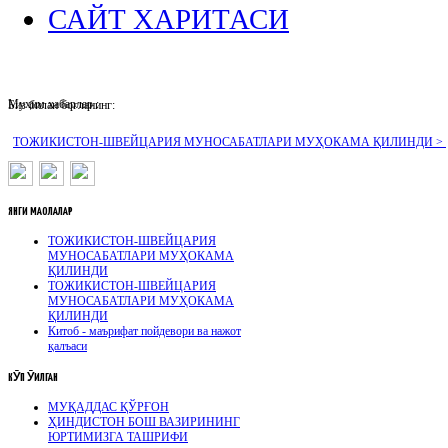
САЙТ ХАРИТАСИ
Муҳим хабарлар :
Биз билан боғланинг:
ТОЖИКИСТОН-ШВЕЙЦАРИЯ МУНОСАБАТЛАРИ МУҲОКАМА ҚИЛИНДИ >
ЯНГИ
МАҚОЛАЛАР
ТОЖИКИСТОН-ШВЕЙЦАРИЯ
МУНОСАБАТЛАРИ МУҲОКАМА
ҚИЛИНДИ
ТОЖИКИСТОН-ШВЕЙЦАРИЯ
МУНОСАБАТЛАРИ МУҲОКАМА
ҚИЛИНДИ
Китоб - маърифат пойдевори ва нажот
қалъаси
КӮП
ӮҚИЛГАН
МУҚАДДАС ҚЎРҒОН
ҲИНДИСТОН БОШ ВАЗИРИНИНГ
ЮРТИМИЗГА ТАШРИФИ