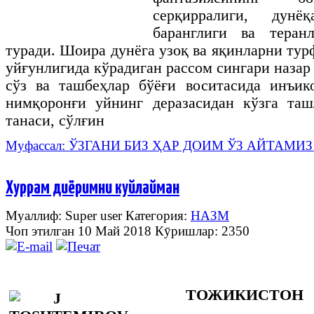
серқирралиги
,
дунёқ
баранглиги
ва
теран
туради
. Шоира дунёга узоқ ва яқинларни тур
уйғунлигида кўрадиган рассом сингари назар
сўз ва ташбеҳлар бўёғи воситасида инъик
нимқоронғи уйнинг деразасидан кўзга таш
танаси, сўлғин
Муфассал: ЎЗГАНИ БИЗ ҲАР ДОИМ ЎЗ АЙТАМИ
Хуррам диёримни куйлайман
Муаллиф: Super user
Категория:
НАЗМ
Чоп этилган 10 Май 2018
Кӯришлар: 2350
ТОЖИКИСТОН