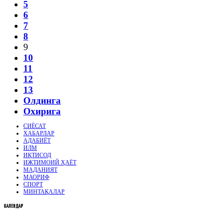
5
6
7
8
9
10
11
12
13
Олдинга
Охирига
СИЁСАТ
ХАБАРЛАР
АДАБИЁТ
ИЛМ
ИҚТИСОД
ИЖТИМОИЙ ҲАЁТ
МАДАНИЯТ
МАОРИФ
СПОРТ
МИНТАҚАЛАР
КАЛЕНДАР