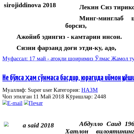
Лекин Сиз тирикс
Минг-минглаб 
борсиз,
Ажойиб эдингиз - камтарин инсон.
Сизни фарзанд доғи этди-ку, адо,
Муфассал: 17 май - атоқли шоиримиз Ўлмас Жамол т
Не бўлса ҳам сўнмаса басдир, юрагида иймон қуёши
Муаллиф: Super user
Категория:
НАЗМ
Чоп этилган 11 Май 2018
Кӯришлар: 2448
Абдулло Саид 19
Хатлон вилоятинин