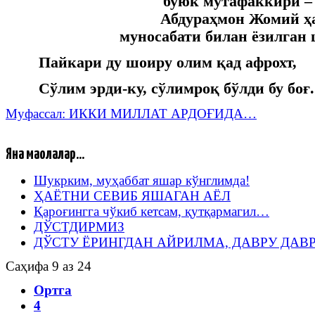
буюк мутафаккири –
Абдураҳмон Жомий ҳ
муносабати билан ёзилган
Пайкари ду шоиру олим қад афрохт,
Сўлим эрди-ку, сўлимроқ бўлди бу боғ.
Муфассал: ИККИ МИЛЛАТ АРДОҒИДА…
Яна мақолалар...
Шукрким, муҳаббат яшар кўнглимда!
ҲАЁТНИ СЕВИБ ЯШАГАН АЁЛ
Қароғингга чўкиб кетсам, қутқармагил…
ДЎСТДИРМИЗ
ДЎСТУ ЁРИНГДАН АЙРИЛМА, ДАВРУ ДАВ
Саҳифа 9 аз 24
Ортга
4