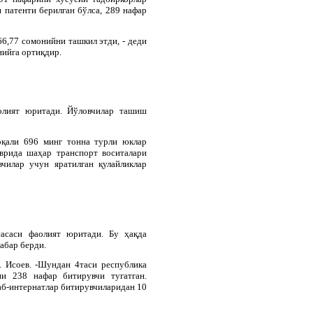
 патенти берилган бўлса, 289 нафар
6,77 сомонийни ташкил этди, - деди
нийга ортиқдир.
олият юритади. Йўловчилар ташиш
рқали 696 минг тонна турли юклар
врида шаҳар транспорт воситалари
чилар учун яратилган қулайликлар
асаси фаолият юритади. Бу ҳақда
абар берди.
. Исоев. -Шундан 4таси республика
ни 238 нафар битирувчи тугатган.
аб-интернатлар битирувчиларидан 10