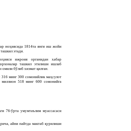
ар ноҳиясида 1814та янги иш жойи
 ташкил этади.
оҳияси ижроия органидан хабар
корхоналар ташкил этилиши ишлаб
омили бўлиб хизмат қилган.
 316 минг 300 сомонийлик маҳсулот
5 миллион 518 минг 600 сомонийга
ги 76-ўрта умумтаълим муассасаси
рича, айни пайтда мактаб қурилиши