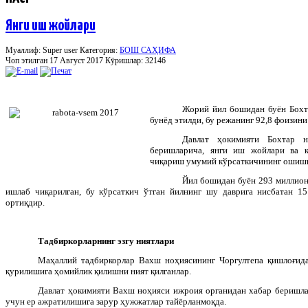
Янги иш жойлари
Муаллиф: Super user
Категория:
БОШ САҲИФА
Чоп этилган 17 Август 2017
Кӯришлар: 32146
Жорий йил бошидан буён Бохт
бунёд этилди, бу режанинг 92,8 фоизини
Давлат ҳокимияти Бохтар н
беришларича, янги иш жойлари ва 
чиқариш умумий кўрсаткичининг ошиши 
Йил бошидан буён 293 миллион
ишлаб чиқарилган, бу кўрсаткич ўтган йилнинг шу даврига нисбатан 1
ортиқдир.
Тадбиркорларнинг эзгу ниятлари
Маҳаллий тадбиркорлар Вахш ноҳиясининг Чоргултепа қишлоғида
қурилишига ҳомийлик қилишни ният қилганлар.
Давлат ҳокимияти Вахш ноҳияси ижроия органидан хабар беришла
учун ер ажратилишига зарур ҳужжатлар тайёрланмоқда.