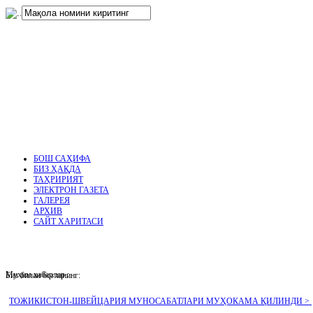
нглар
.
БОШ САҲИФА
БИЗ ҲАҚДА
ТАҲРИРИЯТ
ЭЛЕКТРОН ГАЗЕТА
ГАЛЕРЕЯ
АРХИВ
САЙТ ХАРИТАСИ
Муҳим хабарлар :
Биз билан боғланинг:
ТОЖИКИСТОН-ШВЕЙЦАРИЯ МУНОСАБАТЛАРИ МУҲОКАМА ҚИЛИНДИ >