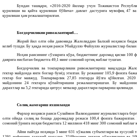
Бундан ташқари, «2016-2020 йиллар учун Тожикистон Республ
қурилиши ва қайта қурилиши бўйича» давлат дастурига мувофиқ 47 ва
қурилиши ҳам режалаштирилган.
Боғдорчиликни ривожлантириб…
Жорий йил олти ойи давомида Жалолиддин Балхий ноҳияси бюдж
келиб тушди. Бу ҳақда ноҳия раиси Убайдулло Файзулло журналистлар билан
Ноҳия раисининг сўзларига кўра, бюджетнинг даромад қисми 100 ф
даврига нисбатан бюджетга 49,1 минг сомоний ортиқ маблағ тушган.
Боғдорчилик ва токпарварликни ривожлантириш мақсадида Жал
гектар майдонда янги боғлар бунёд этилган. Бу режанинг 105,9 фоизга баж
гектар боғ мавжуд. Токпарварлик 27,85 гектарда йўлга қўйилган. 2020
майдонини 24 гектарга кўпайтиришни режалаштиришган. Бу майдоннин
дарахтлар ва 5,2 гектарида цитрус мевалар дарахтлари парвариш қилинади.
Солиқ жамғариш яхшиланди
Фархор ноҳияси раиси Сулаймон Вализоданинг журналистларга берг
олти ойида солиқ ва бошқа даромадлар режаси 100,4 фоизга бажарилган.
сомоний ўрнига ноҳия бюджетига 12 миллион 418 минг 300 сомоний маблағ к
Айни пайтда ноҳияда 5 минг 631 хўжалик субъектлари ва хусусий 
1291 нафарини ҳуқуқий шахслар, 3249тасини деҳқон хўжаликлари ва 10