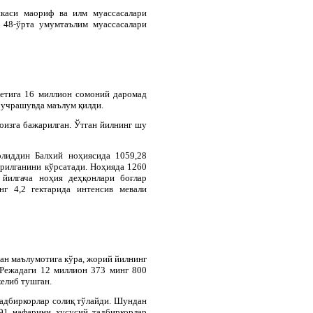
икаси маориф ва илм муассасалари
 48-ўрта умумтаълим муассасалари
етига 16 миллион сомоний даромад
 учрашувда маълум қилди.
оизга бажарилган. Ўтган йилнинг шу
олиддин Балхий ноҳиясида 1059,28
арилганини кўрсатади. Ноҳияда 1260
 йилгача ноҳия деҳқонлари боғлар
г 4,2 гектарида интенсив мевали
ан маълумотига кўра, жорий йилнинг
 Режадаги 12 миллион 373 минг 800
елиб тушган.
тадбиркорлар солиқ тўлайди. Шундан
91 нафарини хусусий тадбиркорлар