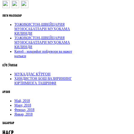
ЯНГИ
МАҚОЛАЛАР
ТОЖИКИСТОН-ШВЕЙЦАРИЯ
МУНОСАБАТЛАРИ МУҲОКАМА
ҚИЛИНДИ
ТОЖИКИСТОН-ШВЕЙЦАРИЯ
МУНОСАБАТЛАРИ МУҲОКАМА
ҚИЛИНДИ
Китоб - маърифат пойдевори ва нажот
қалъаси
КӮП
ӮҚИЛГАН
МУҚАДДАС ҚЎРҒОН
ҲИНДИСТОН БОШ ВАЗИРИНИНГ
ЮРТИМИЗГА ТАШРИФИ
АРХИВ
Май, 2018
Март, 2018
Феврал, 2018
Январ, 2018
ХАБАРЛАР
НАСР