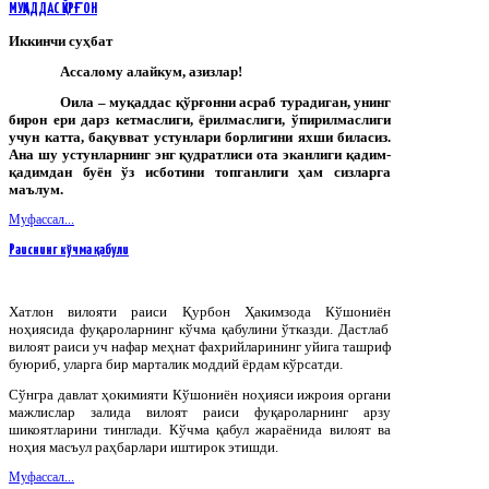
МУҚАДДАС ҚЎРҒОН
Иккинчи суҳбат
Ассалому алайкум, азизлар!
Оила – муқаддас қўрғонни асраб турадиган, унинг
бирон ери дарз кетмаслиги, ёрилмаслиги, ўпирилмаслиги
учун катта, бақувват устунлари борлигини яхши биласиз.
Ана шу устунларнинг энг қудратлиси ота эканлиги қадим-
қадимдан буён ўз исботини топганлиги ҳам сизларга
маълум.
Муфассал...
Раиснинг кўчма қабули
Хатлон
вилояти
раиси
Қурбон
Ҳакимзода
Кўшониён
ноҳиясида
фуқароларнинг
кўчма
қабулини
ўтказди
.
Дастлаб
вилоят раиси уч нафар меҳнат фахрийларининг уйига ташриф
буюриб, уларга бир марталик моддий ёрдам кўрсатди.
Сўнгра давлат ҳокимияти Кўшониён ноҳияси ижроия органи
мажлислар залида вилоят раиси фуқароларнинг арзу
шикоятларини тинглади. Кўчма қабул жараёнида вилоят ва
ноҳия масъул раҳбарлари иштирок этишди.
Муфассал...