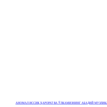
АНОМАЛ ИССИҚ ҲАРОРАТ ВА ЎЛКАМИЗНИНГ АБАДИЙ МУЗЛИК