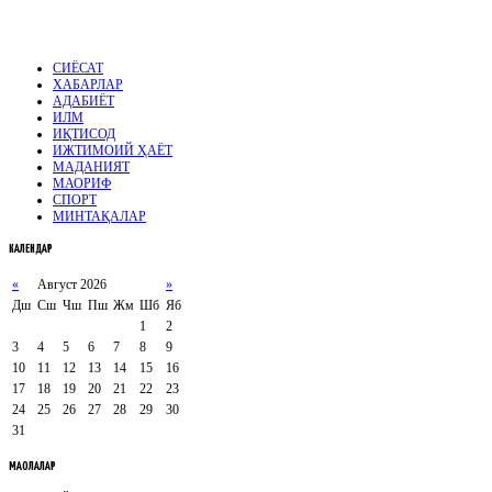
СИЁСАТ
ХАБАРЛАР
АДАБИЁТ
ИЛМ
ИҚТИСОД
ИЖТИМОИЙ ҲАЁТ
МАДАНИЯТ
МАОРИФ
СПОРТ
МИНТАҚАЛАР
КАЛЕНДАР
«
Август 2026
»
Дш
Сш
Чш
Пш
Жм
Шб
Яб
1
2
3
4
5
6
7
8
9
10
11
12
13
14
15
16
17
18
19
20
21
22
23
24
25
26
27
28
29
30
31
МАҚОЛАЛАР