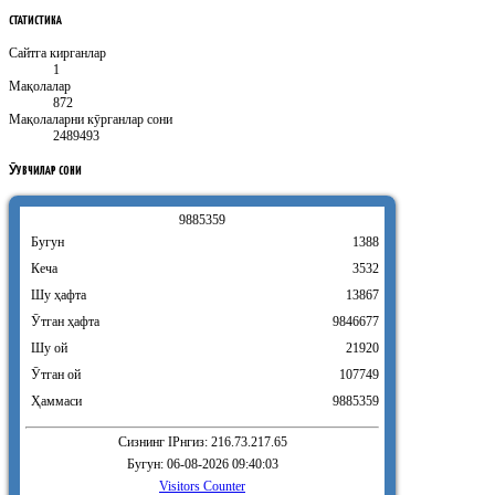
СТАТИСТИКА
Сайтга кирганлар
1
Мақолалар
872
Мақолаларни кӯрганлар сони
2489493
ӮҚУВЧИЛАР
СОНИ
9
8
8
5
3
5
9
Бугун
1388
Кеча
3532
Шу ҳафта
13867
Ӯтган ҳафта
9846677
Шу ой
21920
Ӯтган ой
107749
Ҳаммаси
9885359
Сизнинг IPнгиз: 216.73.217.65
Бугун: 06-08-2026 09:40:03
Visitors Counter