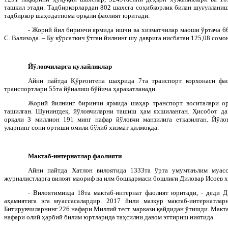
ташкил этади. Тадбиркорлардан 802 шахсга соҳибкорлик билан шуғулланиш
тадбиркор шаҳодатнома орқали фаолият юритади.
- Жорий йил биринчи ярмида ишчи ва хизматчилар маоши ўртача 66
С. Вализода. – Бу кўрсаткич ўтган йилнинг шу даврига нисбатан 125,08 сомо
Йўловчиларга қулайликлар
Айни пайтда Қўрғонтепа шаҳрида 7та транспорт корхонаси фа
транспортлари 55та йўналиш бўйича ҳаракатланади.
Жорий йилнинг биринчи ярмида шаҳар транспорт воситалари о
ташилган. Шунингдек, йўловчиларни ташиш ҳам яхшиланган. Ҳисобот да
орқали 3 миллион 191 минг нафар йўловчи манзилига етказилган. Йўлов
уларнинг сони ортиши омили бўлиб хизмат қилмоқда.
Мактаб-интернатлар фаолияти
Айни пайтда Хатлон вилоятида 1333та ўрта умумтаълим муасс
журналистларга вилоят маориф ва илм бошқармаси бошлиғи Диловар Исоев х
- Вилоятимизда 18та мактаб-интернат фаолият юритади, - деди Д
аҳамиятига эга муассасалардир. 2017 йили мазкур мактаб-интернатлар
Битирувчиларнинг 226 нафари Миллий тест маркази қайдидан ўтишди. Макт
нафари олий ҳарбий билим юртларида таҳсилни давом эттириш ниятида.