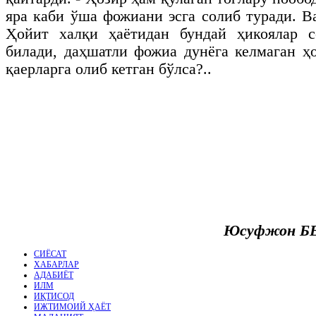
яра каби ўша фожиани эсга солиб туради. В
Ҳойит халқи ҳаётидан бундай ҳикоялар с
билади, даҳшатли фожиа дунёга келмаган ҳ
қаерларга олиб кетган бўлса?..
Юсуфжон Б
СИЁСАТ
ХАБАРЛАР
АДАБИЁТ
ИЛМ
ИҚТИСОД
ИЖТИМОИЙ ҲАЁТ