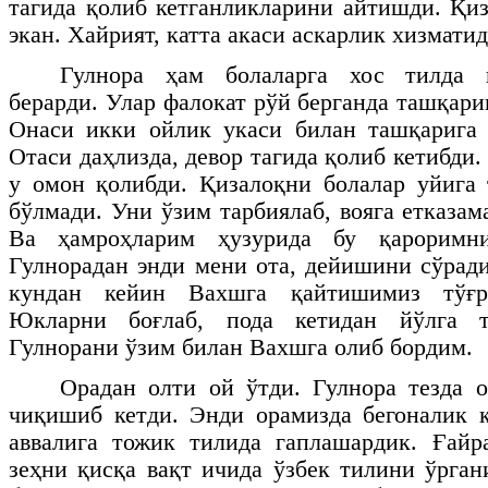
тагида қолиб кетганликларини айтишди. Қи
экан. Хайрият, катта акаси аскарлик хизматида
Гулнора ҳам болаларга хос тилда й
берарди. Улар фалокат рўй берганда ташқар
Онаси икки ойлик укаси билан ташқарига 
Отаси даҳлизда, девор тагида қолиб кетибди.
у омон қолибди. Қизалоқни болалар уйига
бўлмади. Уни ўзим тарбиялаб, вояга етказам
Ва ҳамроҳларим ҳузурида бу қароримн
Гулнорадан энди мени ота, дейишини сўради
кундан кейин Вахшга қайтишимиз тўғр
Юкларни боғлаб, пода кетидан йўлга 
Гулнорани ўзим билан Вахшга олиб бордим.
Орадан олти ой ўтди. Гулнора тезда 
чиқишиб кетди. Энди орамизда бегоналик 
аввалига тожик тилида гаплашардик. Ғайр
зеҳни қисқа вақт ичида ўзбек тилини ўрга