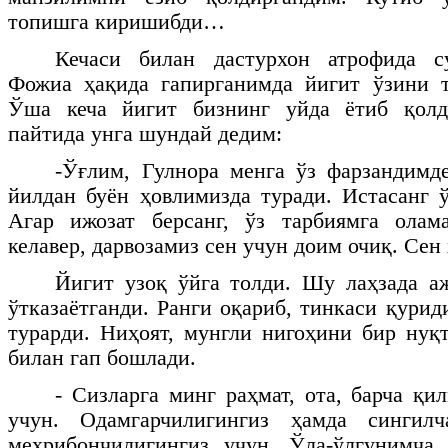
топишга киришибди…
Кечаси билан дастурхон атрофида с
Фожиа ҳақида гапирганимда йигит ўзини т
Ўша кеча йигит бизнинг уйда ётиб қолд
пайтида унга шундай дедим:
-Ўғлим, Гулнора менга ўз фарзандимд
йилдан буён ҳовлимизда туради. Истасанг ў
Агар ижозат берсанг, ўз тарбиямга олама
келавер, дарвозамиз сен учун доим очиқ. Се
Йигит узоқ ўйга толди. Шу лаҳзада а
ўтказаётганди. Ранги оқариб, тинкаси қури
турарди. Ниҳоят, мунгли нигоҳини бир нуқт
билан гап бошлади.
- Сизларга минг раҳмат, ота, барча қи
учун. Одамгарчилигингиз ҳамда сингилч
меҳрибончилигингиз учун. Ўла-ўлгунимча 