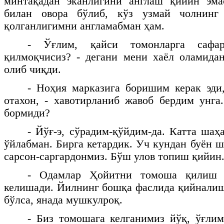
минтақадан эканлигини англаш қийин эма
билан овора бўлиб, кўз узмай чолнинг
қолганлигимни англамабман ҳам.
- Ўғлим, қайси томонларга сафа
қилмоқчисиз? - дегани мени хаёл оламида
олиб чиқди.
- Ноҳия марказига боришим керак эди
отахон, - хавотирланиб жавоб бердим унг
бормиди?
- Йўғ-э, сўрадим-қўйдим-да. Катта шаҳ
ўйлабман. Бирга кетардик. Уч кундан буён 
сарсон-саргардонмиз. Бўш улов топиш қийин
- Одамлар Ҳойитни томоша қилиш 
келишади. Йилнинг бошқа фаслида қийналиш
бўлса, янада мушкулроқ.
- Биз томошага келганимиз йўқ, ўғли