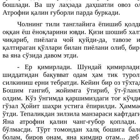
бошлади. Ва шу лаҳзада даҳшатли овоз ол
Атрофни қалин ғуборли парда буркади.
Чолнинг тили танглайига ёпишиб қолд
оққан ёш ёноқларини ювди. Қизи шошиб хал
чиқариб, пиёлага чой қуйди-да, тавозе 
қалтираган қўллари билан пиёлани олиб, би
ва яна сўзида давом этди.
- Ер қимирлади. Шундай қимирлади
шиддатидан бақувват одам ҳам тик турол
силкиниш ерни тебратди. Кейин бир оз тўхта
Бошим гангиб, жойимга ўтириб, ўт-ўлан
олдим. Кўз ўнгимда қаршимиздаги тоғ кўчди
гўзал Ҳойит шаҳри устига ёпирилди. Ҳамма
ўтди. Тепаликдан зилзила манзараси кафтдаг
Яна атрофни қалин чанг-ғубор қоплади.
бўлмасди. Тўрт томондан халқ бошига бал
болам, биров онам, яна кимдир отам... де