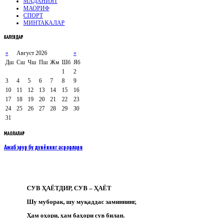
МАДАНИЯТ
МАОРИФ
СПОРТ
МИНТАҚАЛАР
КАЛЕНДАР
«
Август 2026
»
Дш
Сш
Чш
Пш
Жм
Шб
Яб
1
2
3
4
5
6
7
8
9
10
11
12
13
14
15
16
17
18
19
20
21
22
23
24
25
26
27
28
29
30
31
МАҚОЛАЛАР
Ажаб эрур бу дунёнинг асрорлари
СУВ ҲАЁТДИР, СУВ – ҲАЁТ
Шу муборак, шу муқаддас заминнинг,
Ҳам оҳори, ҳам баҳори сув билан.