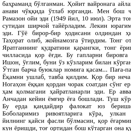
баҳраманд бўлганман. Ҳойит вайронага айла
анави чўққида ўтлаб юрганди. Мен бош 
Рамазон ойи эди (1949 йил, 10 июл). Эрта то
сутидан ширчой тайёрладим. Лекин юрагим
эди. Гўё бирор-бир ҳодисани олдиндан ҳи
Таҳорат олиб, жойнамозга ўтирдим. Тонг о
Яратганнинг қудратини қарангки, тонг ёри
чилласида қор ёғди. Бу гапларни бировга
Ишон, ўғлим, буни ўз кўзларим билан кўрга
Ўтган барча буюклар номига қасам... Паға-па
Ёқамни ушлаб, тавба қилдим. Қор бир неча
Ногаҳон ёққан қордан чорак соатдан сўнг е
ҳам қолмагани ҳайратланарли эди. Ер авв
Анчадан кейин ёмғир ёға бошлади. Туш кўр
Бу ерда қандайдир фалокат юз бериши
Боболаримиз ривоятларига кўра, улкан
йилнинг қайси фасли бўлмасин, қор ёғармиш
кун ёришди, тоғ ортидан бош кўтарган она қ