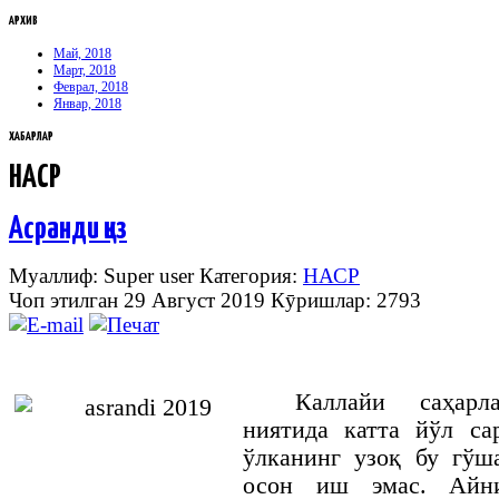
АРХИВ
Май, 2018
Март, 2018
Феврал, 2018
Январ, 2018
ХАБАРЛАР
НАСР
Асранди қиз
Муаллиф: Super user
Категория:
НАСР
Чоп этилган 29 Август 2019
Кӯришлар: 2793
Каллайи саҳар
ниятида катта йўл с
ўлканинг узоқ бу гў
осон иш эмас. Айни