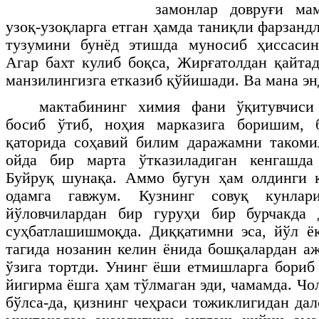
замонлар довруғи ма
узоқ-узоқларга етган ҳамда таниқли фарзанд
тузумини бунёд этишда муносиб ҳиссасин
Агар бахт кулиб боқса, Жирғатолдан қайт
манзилингизга етказиб қўйишади. Ва мана э
мактабининг химия фани ўқитувчиси
босиб ўтиб, ноҳия марказига боришим, 
қаторида соҳавий билим даражамни таком
ойда бир марта ўтказиладиган кенгашда
Буйруқ шунақа. Аммо бугун ҳам олдинги к
одамга гавжум. Кузнинг совуқ кунлар
йўловчилардан бир гуруҳи бир бурчакда 
суҳбатлашишмоқда. Диққатимни эса, йўл ё
тагида нозанин келин ёнида бошқалардан а
ўзига тортди. Унинг ёши етмишларга бориб 
йигирма ёшга ҳам тўлмаган эди, чамамда. Чо
бўлса-да, қизнинг чеҳраси тожиклигидан да