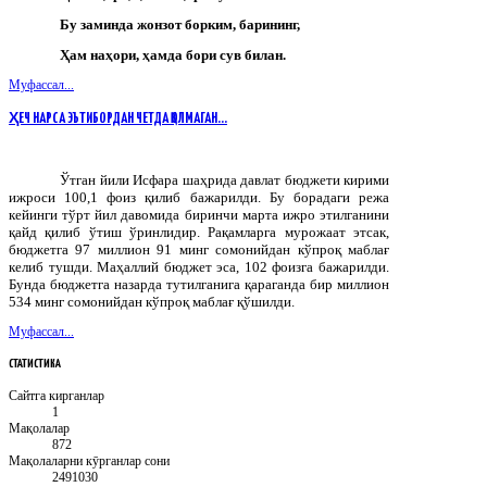
Бу заминда жонзот борким, барининг,
Ҳам наҳори, ҳамда бори сув билан.
Муфассал...
ҲЕЧ НАРСА ЭЪТИБОРДАН ЧЕТДА ҚОЛМАГАН...
Ўтган йили Исфара шаҳрида давлат бюджети кирими
ижроси 100,1 фоиз қилиб бажарилди. Бу борадаги режа
кейинги тўрт йил давомида биринчи марта ижро этилганини
қайд қилиб ўтиш ўринлидир. Рақамларга мурожаат этсак,
бюджетга 97 миллион 91 минг сомонийдан кўпроқ маблағ
келиб тушди. Маҳаллий бюджет эса, 102 фоизга бажарилди.
Бунда бюджетга назарда тутилганига қараганда бир миллион
534 минг сомонийдан кўпроқ маблағ қўшилди.
Муфассал...
СТАТИСТИКА
Сайтга кирганлар
1
Мақолалар
872
Мақолаларни кӯрганлар сони
2491030