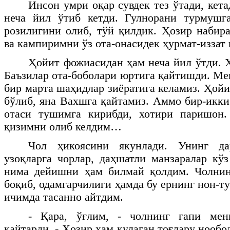
Инсон умри оқар сувдек тез ўтади, кет
неча йил ўтиб кетди. Гулнорани турмушг
розилигини олиб, тўй қилдик. Ҳозир набир
ва кампиримни ўз ота-онасидек ҳурмат-иззат 
Ҳойит фожиасидан ҳам неча йил ўтди. Ҳ
Баъзилар ота-боболари юртига қайтишди. Ме
бир марта шаҳидлар зиёратига келамиз. Ҳой
бўлиб, яна Вахшга қайтамиз. Аммо бир-икки
отаси тушимга кирибди, хотири паришон.
қизимни олиб келдим…
Чол ҳикоясини якунлади. Унинг да
узоқларга чорлар, даҳшатли манзаралар кўз
нима дейишни ҳам билмай қолдим. Чолнин
боқиб, одамгарчилиги ҳамда бу ернинг нон-т
ичимда тасанно айтдим.
- Қара, ўғлим, - чолнинг гапи мен
қайтарди. - Ҳозир ҳам қулаган тоғлару нооб