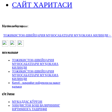
САЙТ ХАРИТАСИ
Муҳим хабарлар :
Биз билан боғланинг:
ТОЖИКИСТОН-ШВЕЙЦАРИЯ МУНОСАБАТЛАРИ МУҲОКАМА ҚИЛИНДИ >
ЯНГИ
МАҚОЛАЛАР
ТОЖИКИСТОН-ШВЕЙЦАРИЯ
МУНОСАБАТЛАРИ МУҲОКАМА
ҚИЛИНДИ
ТОЖИКИСТОН-ШВЕЙЦАРИЯ
МУНОСАБАТЛАРИ МУҲОКАМА
ҚИЛИНДИ
Китоб - маърифат пойдевори ва нажот
қалъаси
КӮП
ӮҚИЛГАН
МУҚАДДАС ҚЎРҒОН
ҲИНДИСТОН БОШ ВАЗИРИНИНГ
ЮРТИМИЗГА ТАШРИФИ