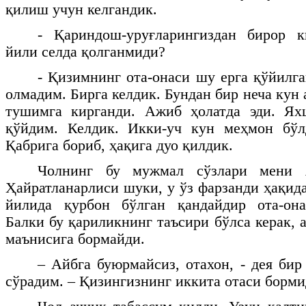
қилиш учун келгандик.
- Қариндош-уруғларингиздан бирор 
йили селда қолганмиди?
- Қизимнинг ота-онаси шу ерга қўйилга
олмадим. Бирга келдик. Бундан бир неча кун 
тушимга кирганди. Ажиб ҳолатда эди. Ях
қўйдим. Келдик. Икки-уч кун меҳмон бўл
Қабрига бориб, ҳақига дуо қилдик.
Чолнинг бу мужмал сўзлари мени я
Ҳайратланарлиси шуки, у ўз фарзанди ҳақид
йилида қурбон бўлган қандайдир ота-она
Балки бу қариликнинг таъсири бўлса керак, 
маънисига бормайди.
– Айбга буюрмайсиз, отахон, - дея бир
сўрадим. – Қизингизнинг иккита отаси борм