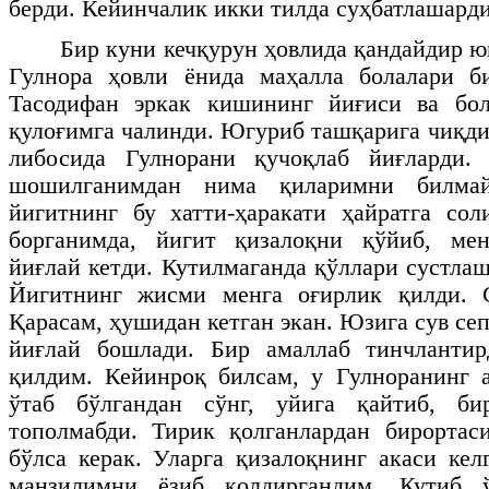
берди. Кейинчалик икки тилда суҳбатлашарди
Бир куни кечқурун ҳовлида қандайдир ю
Гулнора ҳовли ёнида маҳалла болалари б
Тасодифан эркак кишининг йиғиси ва бол
қулоғимга чалинди. Югуриб ташқарига чиқди
либосида Гулнорани қучоқлаб йиғларди.
шошилганимдан нима қиларимни билма
йигитнинг бу хатти-ҳаракати ҳайратга со
борганимда, йигит қизалоқни қўйиб, мен
йиғлай кетди. Кутилмаганда қўллари сустлаш
Йигитнинг жисми менга оғирлик қилди. 
Қарасам, ҳушидан кетган экан. Юзига сув сеп
йиғлай бошлади. Бир амаллаб тинчланти
қилдим. Кейинроқ билсам, у Гулноранинг 
ўтаб бўлгандан сўнг, уйига қайтиб, б
тополмабди. Тирик қолганлардан бирортас
бўлса керак. Уларга қизалоқнинг акаси кел
манзилимни ёзиб қолдиргандим. Кутиб ў