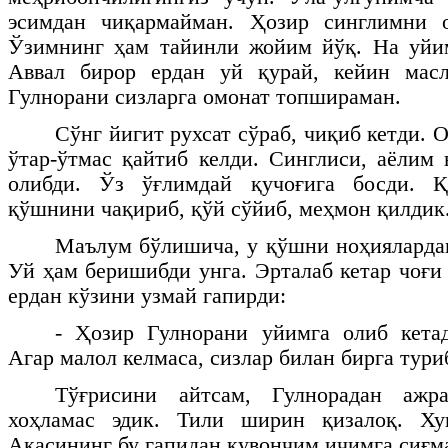
эсимдан чиқармайман. Ҳозир синглимни 
Ўзимнинг ҳам тайинли жойим йўқ. На уйи
Аввал бирор ердан уй қурай, кейин масл
Гулнорани сизларга омонат топшираман.
Сўнг йигит рухсат сўраб, чиқиб кетди. 
ўтар-ўтмас қайтиб келди. Синглиси, аёлим 
олибди. Ўз ўғлимдай қучоғига босди. Қ
қўшнини чақириб, қўй сўйиб, меҳмон қилд
Маълум бўлишича, у қўшни ноҳияларда
Уй ҳам беришибди унга. Эрталаб кетар чоғи
ердан кўзини узмай гапирди:
- Ҳозир Гулнорани уйимга олиб кета
Агар малол келмаса, сизлар билан бирга тури
Тўғрисини айтсам, Гулнорадан аж
хоҳламас эдик. Тили ширин қизалоқ. Ху
Акасининг бу гапидан қувончим ичимга сиғм