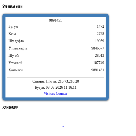
ӮҚУВЧИЛАР
СОНИ
9
8
9
1
4
5
1
Бугун
1472
Кеча
2728
Шу ҳафта
19959
Ӯтган ҳафта
9846677
Шу ой
28012
Ӯтган ой
107749
Ҳаммаси
9891451
Сизнинг IPнгиз: 216.73.216.20
Бугун: 08-08-2026 11:16:11
Visitors Counter
ҲАМКОРЛАР