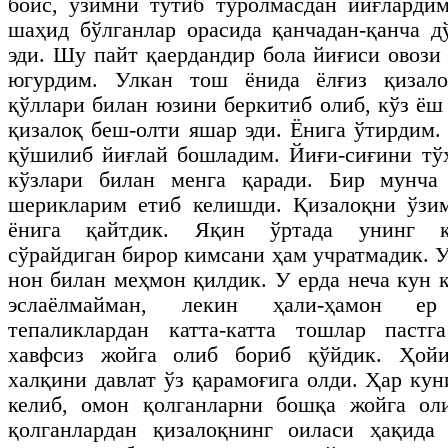
боис, ўзимни тутиб туролмасдан йиғларди
шаҳид бўлганлар орасида қанчадан-қанча д
эди. Шу пайт қаердандир бола йиғиси овози
югурдим. Улкан тош ёнида ёлғиз қизал
қўллари билан юзини беркитиб олиб, кўз ёш
қизалоқ беш-олти яшар эди. Ёнига ўтирдим.
қўшилиб йиғлай бошладим. Йиғи-сиғини тўх
кўзлари билан менга қаради. Бир мунча 
шерикларим етиб келишди. Қизалоқни ўзим
ёнига қайтдик. Яқин ўртада унинг қа
сўрайдиган бирор кимсани ҳам учратмадик. У
нон билан меҳмон қилдик. У ерда неча кун 
эслаёлмайман, лекин ҳали-ҳамон ер
тепаликлардан катта-катта тошлар паст
хавфсиз жойга олиб бориб қўйдик. Ҳойи
халқини давлат ўз қарамоғига олди. Ҳар кун
келиб, омон қолганларни бошқа жойга ол
қолганлардан қизалоқнинг оиласи ҳақида 