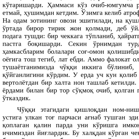
кўтаришарди. Ҳаммаси кўз очиб-юмгумча 
етмай, ҳушимдан кетдим. Ўзимга келиб атро
На одам зотининг овози эшитилади, на қуш
ўртада бирор тирик жон қолмади, деб ўй
подага тушди: бир чеккага тўпланиб, ҳайрат
пастга боқишарди. Секин ўрнимдан тур
ҳамкасбларим болалари соғ-омон қолишибд
оёғига тош тегиб, лат ебди. Аммо фалокат о
тушаётганимизда чўққи иккига бўлиниб,
қўйганлигини кўрдим. У ерда уч кун қолиб
вертолётдан бир халта нон ташлаб кетилди.
ёрдами билан бир тор сўқмоқ очиб, қолган 
ўтказдик.
Чўққи этагидаги қишлоқдан ном-ниш
устига улкан тоғ парчаси ағнаб тушган эд
қоплаган қалин парда уни кўришга имко
ичимиздан йиғлардик. Бу халқдан кўрган че