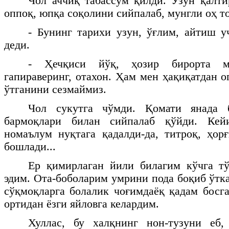
Чол аччиқ табассум қилди. Узун қалт
оппоқ, юпқа соқолини сийпалаб, мунгли оҳ то
- Бунинг тарихи узун, ўғлим, айтиш уч
деди.
- Ҳечқиси йўқ, ҳозир бирорта м
гапираверинг, отахон. Ҳам мен ҳақиқатдан о
ўтганини сезмаймиз.
Чол сукутга чўмди. Қомати янада б
бармоқлари билан сийпалаб қўйди. Кей
номаълум нуқтага қадалди-да, титроқ, ҳор
бошлади...
Ер қимирлаган йили билагим кўчга тў
эдим. Ота-боболарим умрини пода боқиб ўтк
сўқмоқларга болалик чоғимдаёқ қадам босг
ортидан ёзги яйловга келардим.
Хуллас, бу халқнинг нон-тузуни еб,