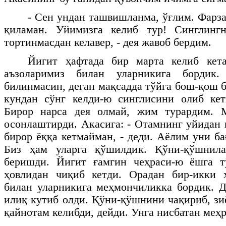
- Сен ундан ташвишланма, ўғлим. Фарза
қиламан. Уйимизга келиб тур! Синглингн
тортинмасдан келавер, - дея жавоб бердим.
Йигит ҳафтада бир марта келиб кет
аъзоларимиз билан уларникига бордик.
билинмасин, деган мақсадда тўйга бош-қош 
кундан сўнг келди-ю синглисини олиб кет
Бирор нарса дея олмай, жим турардим. 
осонлаштирди. Акасига: - Отамнинг уйидан 
бирор ёққа кетмайман, - деди. Аёлим уни ба
Биз ҳам уларга қўшилдик. Қўни-қўшнила
беришди. Йигит ғамгин чеҳраси-ю ёшга т
ҳовлидан чиқиб кетди. Орадан бир-икки 
билан уларникига меҳмончиликка бордик. Д
илиқ кутиб олди. Қўни-қўшнини чақириб, зи
қайнотам келибди, дейди. Унга нисбатан меҳ