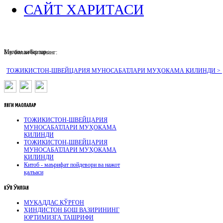
САЙТ ХАРИТАСИ
Муҳим хабарлар :
Биз билан боғланинг:
ТОЖИКИСТОН-ШВЕЙЦАРИЯ МУНОСАБАТЛАРИ МУҲОКАМА ҚИЛИНДИ >
ЯНГИ
МАҚОЛАЛАР
ТОЖИКИСТОН-ШВЕЙЦАРИЯ
МУНОСАБАТЛАРИ МУҲОКАМА
ҚИЛИНДИ
ТОЖИКИСТОН-ШВЕЙЦАРИЯ
МУНОСАБАТЛАРИ МУҲОКАМА
ҚИЛИНДИ
Китоб - маърифат пойдевори ва нажот
қалъаси
КӮП
ӮҚИЛГАН
МУҚАДДАС ҚЎРҒОН
ҲИНДИСТОН БОШ ВАЗИРИНИНГ
ЮРТИМИЗГА ТАШРИФИ