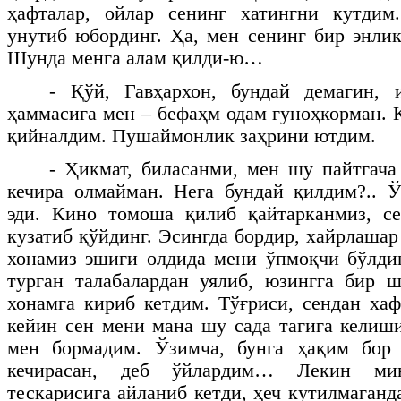
ҳафталар, ойлар сенинг хатингни кутдим
унутиб юбординг. Ҳа, мен сенинг бир энлик
Шунда менга алам қилди-ю…
- Қўй, Гавҳархон, бундай демагин, 
ҳаммасига мен – бефаҳм одам гуноҳкорман. 
қийналдим. Пушаймонлик заҳрини ютдим.
- Ҳикмат, биласанми, мен шу пайтгач
кечира олмайман. Нега бундай қилдим?..
эди. Кино томоша қилиб қайтарканмиз, се
кузатиб қўйдинг. Эсингда бордир, хайрлаша
хонамиз эшиги олдида мени ўпмоқчи бўлдин
турган талабалардан уялиб, юзингга бир 
хонамга кириб кетдим. Тўғриси, сендан ха
кейин сен мени мана шу сада тагига келиш
мен бормадим. Ўзимча, бунга ҳақим бор
кечирасан, деб ўйлардим… Лекин ми
тескарисига айланиб кетди, ҳеч кутилмаган