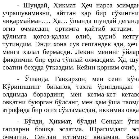
- Шундай, Ҳикмат. Ҳеч нарса эсимда
учрашувимизни, айтган ҳар бир сўзингн
чиқармайман.… Ҳа… ўшанда шундай деганди
оғиз очмасдан, ортимга қайтиб кетдим.
қўлимга қоғоз-қалам олиб, қуриб кетг
тутиндим. Энди хона сув сепгандек эди, ҳе
менга халал бермасди. Лекин менинг ўйлар
фикримни бир ерга тўплай олмасдим. Ҳа, шу
соатни беҳуда ўтказдим. Кейин қорним очиб
- Ўшанда, Гавҳархон, мен сени кўч
Кўринишинг биланоқ тахта ўриндиқдан 
олдимда борардинг, мен кетма-кет кета
овқатни буюрган бўлсанг, мен ҳам ўша таом
атрофида бир оғиз сўзламасдан, иккимиз ов
- Бўлди, Ҳикмат, бўлди! Сендан ўти
гапларни бошқа эслатма. Юрагимдаги эс
очмагин. Сендан илтимос қиламан, бил