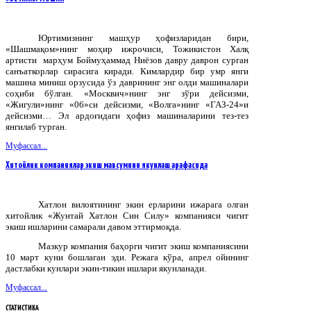
Юртимизнинг машҳур ҳофизларидан бири,
«Шашмақом»нинг моҳир ижрочиси, Тожикистон Халқ
артисти марҳум Боймуҳаммад Ниёзов давру даврон сурган
санъаткорлар сирасига киради. Кимлардир бир умр янги
машина миниш орзусида ўз даврининг энг олди машиналари
соҳиби бўлган. «Москвич»нинг энг зўри дейсизми,
«Жигули»нинг «06»си дейсизми, «Волга»нинг «ГАЗ-24»и
дейсизми… Эл ардоғидаги ҳофиз машиналарини тез-тез
янгилаб турган.
Муфассал...
Хитойлик компаниялар экиш мавсумини якунлаш арафасида
Хатлон вилоятининг экин ерларини ижарага олган
хитойлик «Жунтай Хатлон Син Силу» компанияси чигит
экиш ишларини самарали давом эттирмоқда.
Мазкур компания баҳорги чигит экиш компаниясини
10 март куни бошлаган эди. Режага кўра, апрел ойининг
дастлабки кунлари экин-тикин ишлари якунланади.
Муфассал...
СТАТИСТИКА