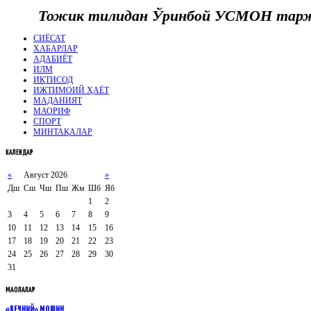
Тожик тилидан Ўринбой УСМОН тар
СИЁСАТ
ХАБАРЛАР
АДАБИЁТ
ИЛМ
ИҚТИСОД
ИЖТИМОИЙ ҲАЁТ
МАДАНИЯТ
МАОРИФ
СПОРТ
МИНТАҚАЛАР
КАЛЕНДАР
«
Август 2026
»
Дш
Сш
Чш
Пш
Жм
Шб
Яб
1
2
3
4
5
6
7
8
9
10
11
12
13
14
15
16
17
18
19
20
21
22
23
24
25
26
27
28
29
30
31
МАҚОЛАЛАР
«ВЕЧНИЙ» МОШИН