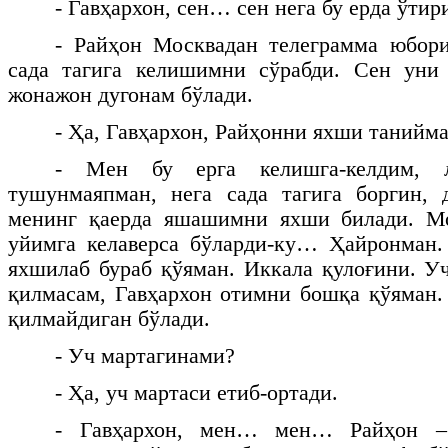
- Гавҳархон, сен… сен нега бу ерда ўтир
- Райҳон Москвадан телеграмма юбори
сада тагига келишимни сўрабди. Сен уни
жонажон дугонам бўлади.
- Ҳа, Гавҳархон, Райҳонни яхши танийма
- Мен бу ерга келишга-келдим, 
тушунмаяпман, нега сада тагига боргин, 
менинг қаерда яшашимни яхши билади. Мо
уйимга келаверса бўларди-ку… Ҳайронман.
яхшилаб бураб қўяман. Иккала қулоғини. У
қилмасам, Гавҳархон отимни бошқа қўяман.
қилмайдиган бўлади.
- Уч мартагинами?
- Ҳа, уч мартаси етиб-ортади.
- Гавҳархон, мен… мен… Райҳон –