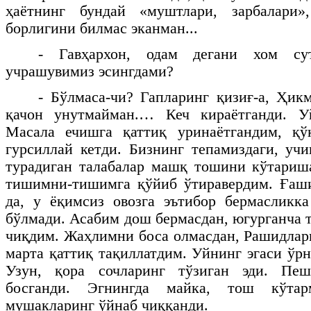
ҳаётнинг бундай «муштлари, зарбалари»,
борлигини билмас эканман...
- Гавҳархон, одам дегани хом с
учрашувимиз эсингдами?
- Бўлмаса-чи? Гапларинг қизиғ-а, Ҳик
қачон унутмайман.… Кеч кираётганди. У
Масала ечишга қаттиқ уринаётгандим, қ
гурсиллай кетди. Бизнинг тепамиздаги, учи
турадиган талабалар машқ тошини кўтариш
тишимни-тишимга қўйиб ўтиравердим. Ғаши
да, у ёқимсиз овозга эътибор бермаслик
бўлмади. Асабим дош бермасдан, югурганча т
чиқдим. Жаҳлимни боса олмасдан, Рашидлар
марта қаттиқ тақиллатдим. Уйнинг эгаси ўрн
Узун, қора сочларинг тўзиган эди. Пеш
босганди. Эгнингда майка, тош кўтар
мушакларинг ўйнаб чиққанди.