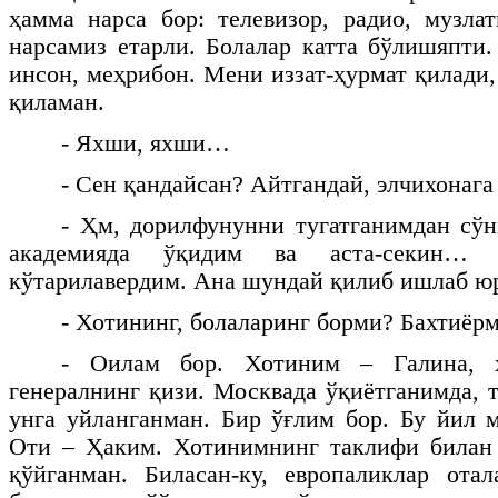
ҳамма нарса бор: телевизор, радио, музл
нарсамиз етарли. Болалар катта бўлишяпт
инсон, меҳрибон. Мени иззат-ҳурмат қилади
қиламан.
- Яхши, яхши…
- Сен қандайсан? Айтгандай, элчихонага
- Ҳм, дорилфунунни тугатганимдан сўн
академияда ўқидим ва аста-секин… 
кўтарилавердим. Ана шундай қилиб ишлаб ю
- Хотининг, болаларинг борми? Бахтиёр
- Оилам бор. Хотиним – Галина, ҳ
генералнинг қизи. Москвада ўқиётганимда, 
унга уйланганман. Бир ўғлим бор. Бу йил 
Оти – Ҳаким. Хотинимнинг таклифи билан
қўйганман. Биласан-ку, европаликлар ота