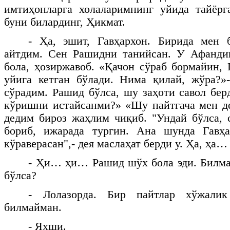
имтиҳонларга холаларимнинг уйида тайёрг
буни билардинг, Ҳикмат.
- Ҳа, эшит, Гавҳархон. Бирида мен
айтдим. Сен Рашидни танийсан. У Афанди
бола, ҳозиржавоб. «Қачон сўраб бормайин, 
уйига кетган бўлади. Нима қилай, жўра?»
сўрадим. Рашид бўлса, шу заҳоти савол бер
кўришни истайсанми?» «Шу пайтгача мен д
дедим бироз жаҳлим чиқиб. "Ундай бўлса, 
бориб, ижарада тургин. Ана шунда Гавҳ
кўраверасан",- дея маслаҳат берди у. Ҳа, ҳа…
- Ҳи… ҳи… Рашид шўх бола эди. Билма
бўлса?
- Лолазорда. Бир пайтлар хўжали
билмайман.
- Яхши.