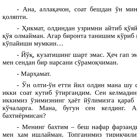
- Ана, аллақачон, соат бешдан ўн ми
қоляпти.
- Ҳикмат, олдиндан узримни айтиб қўяй
қўя олмайман. Агар биронта танишим кўриб қ
кўпайиши мумкин…
- Йўқ, кузатишинг шарт эмас. Ҳеч гап 
мен сендан бир нарсани сўрамоқчиман.
- Марҳамат.
- Ўн олти-ўн етти йил олдин мана шу с
икки соат кутиб ўтиргандим. Сен келмади
иккимиз ўзимизнинг ҳаёт йўлимизга қараб
кўчаларга. Мана, бугун сен келдинг. А
бахтиёрмисан?
- Менинг бахтим – беш нафар фарзанд
мен ҳам ишлайман. Топганимиз тирикчили