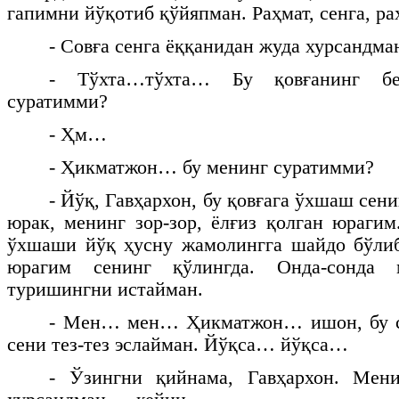
гапимни йўқотиб қўйяпман. Раҳмат, сенга, ра
- Совға сенга ёққанидан жуда хурсандма
- Тўхта…тўхта… Бу қовғанинг б
суратимми?
- Ҳм…
- Ҳикматжон… бу менинг суратимми?
- Йўқ, Гавҳархон, бу қовғага ўхшаш сени
юрак, менинг зор-зор, ёлғиз қолган юрагим
ўхшаши йўқ ҳусну жамолингга шайдо бўлиб
юрагим сенинг қўлингда. Онда-сонда 
туришингни истайман.
- Мен… мен… Ҳикматжон… ишон, бу со
сени тез-тез эслайман. Йўқса… йўқса…
- Ўзингни қийнама, Гавҳархон. Мен