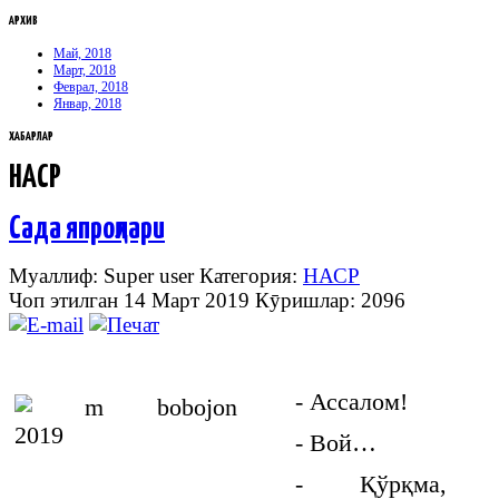
АРХИВ
Май, 2018
Март, 2018
Феврал, 2018
Январ, 2018
ХАБАРЛАР
НАСР
Сада япроқлари
Муаллиф: Super user
Категория:
НАСР
Чоп этилган 14 Март 2019
Кӯришлар: 2096
- Ассалом!
- Вой…
- Қўрқма, Г