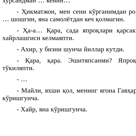
хурсандман … кейин…
- Ҳикматжон, мен сени кўрганимдан ро
… шошгин, яна самолётдан кеч қолмагин.
- Ҳа-а… Қара, сада япроқлари қарсак
хайрлашгиси келмаяпти.
- Ахир, у бизни шунча йиллар кутди.
- Қара, қара. Эшитяпсанми? Япро
тўкиляпти.
- …
- Майли, яхши қол, менинг ягона Гавҳа
кўришгунча.
- Хайр, яна кўришгунча.