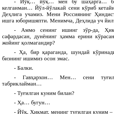
- Йўқ… йўқ… мен бу шаҳарга… б
келганман… Йўл-йўлакай сени кўриб кетайи
Деҳлига учамиз. Мени Россиянинг Ҳиндист
ишга юборишяпти. Менимча, Деҳлида уч йил
- Аммо сенинг ишинг зўр-да, Ҳик
сафардасан, дунёнинг ҳамма ерини кўраса
жойинг қолмагандир?
- Ҳа, бир қараганда, шундай кўринад
бизнинг ишимиз осон эмас.
- Балки.
- Гавҳархон… Мен… сени туғил
табриклайман…
- Туғилган куним билан?
- Ҳа… бугун…
- Йўқ, Ҳикмат, менинг туғилган куним –