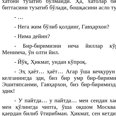
хатони тузатиб бўлмайди. Ҳа, хатолар б
биттасини тузатиб бўлади, бошқасини асло т
- …
- Нега жим бўлиб қолдинг, Гавҳархон?
- Нима дейин?
- Бир-биримизни неча йиллар кўр
Менимча, ўн олти йил.
- Йўқ, Ҳикмат, ундан кўпроқ.
- Эҳ ҳаёт… ҳаёт… Агар ўша кечқурун 
келганингда эди, биз бир умр бир-бирими
Эшитяпсанми, Гавҳархон, биз бир-биримиз
эдик!
- У пайтда… у пайтда… мен сендан ха
мен қўлингда чипта, ўша оқшом Москва
қаердан билиб ўтирибман. Ҳикмат, сен кетди