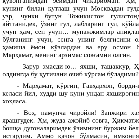
қувонганимдан эсимдан чиқарибман. Ҳм,
кунинг билан қутлаш учун Москвадан гулд
узр, чунки бутун Тожикистон гулисто
айтганидек, ўзинг гул, лабларинг гул, кўй
учун ҳам, сен учун… мунажжимлар аниқлаг
бўлганинг учун, сенга унинг белгисини 
ҳамиша ёмон кўзлардан ва еру осмон ба
Марҳамат, менинг арзимас совғамни олгин.
- Зарур эмасди-ю… яхши, ташаккур, 
олдингда бу қутичани очиб кўрсам бўладими?
- Марҳамат, кўргин, Гавҳархон, борди-
келаси йил, худди шу куни ундан яхшироғин
хоҳласа.
- Воҳ, намунча чиройли! Занжири ҳам
ярашгудек. Ҳм, жуда ажойиб совға, Ҳикматж
бошқа дугоналаримдек ўзимнинг буржим бе
истардим. Аммо қачон бўлмасин, имкония