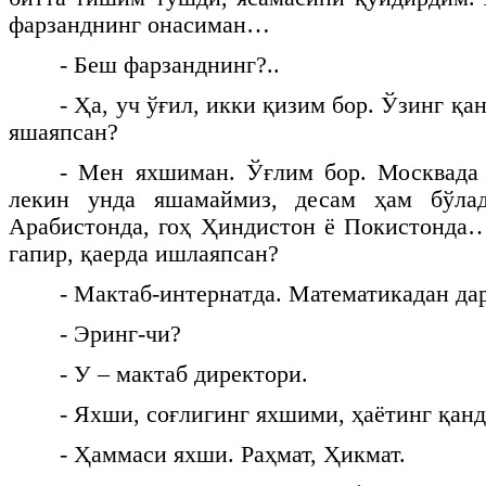
фарзанднинг онасиман…
- Беш фарзанднинг?..
- Ҳа, уч ўғил, икки қизим бор. Ўзинг қа
яшаяпсан?
- Мен яхшиман. Ўғлим бор. Москвада 
лекин унда яшамаймиз, десам ҳам бўлад
Арабистонда, гоҳ Ҳиндистон ё Покистонда…
гапир, қаерда ишлаяпсан?
- Мактаб-интернатда. Математикадан да
- Эринг-чи?
- У – мактаб директори.
- Яхши, соғлигинг яхшими, ҳаётинг қанд
- Ҳаммаси яхши. Раҳмат, Ҳикмат.