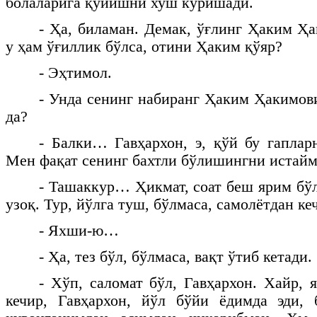
болаларига қўйишни хуш кўришади.
- Ҳа, биламан. Демак, ўғлинг Ҳаким Ҳа
у ҳам ўғиллик бўлса, отини Ҳаким қўяр?
- Эҳтимол.
- Унда сенинг набиранг Ҳаким Ҳакимов
да?
- Балки… Гавҳархон, э, қўй бу гаплар
Мен фақат сенинг бахтли бўлишингни истайм
- Ташаккур… Ҳикмат, соат беш ярим бўл
узоқ. Тур, йўлга туш, бўлмаса, самолётдан ке
- Яхши-ю…
- Ҳа, тез бўл, бўлмаса, вақт ўтиб кетади.
- Хўп, саломат бўл, Гавҳархон. Хайр,
кечир, Гавҳархон, йўл бўйи ёдимда эди, 