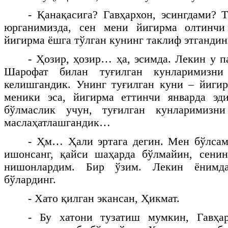
- Қанақасига? Гавҳархон, эсингдами? 
юрганимизда, сен мени йигирма олтинчи 
йигирма ёшга тўлган кунинг таклиф этгандин
- Ҳозир, ҳозир… ҳа, эсимда. Лекин у 
Шарофат билан туғилган кунларимизни
келишгандик. Унинг туғилган куни – йиги
меники эса, йигирма еттинчи январда эд
бўлмаслик учун, туғилган кунларимизн
маслаҳатлашгандик…
- Ҳм… Ҳали эртага дегин. Мен бўлсам
ишонсанг, қайси шаҳарда бўлмайин, сенин
нишонлардим. Бир ўзим. Лекин ёнимда
бўлардинг.
- Хато қилган экансан, Ҳикмат.
- Бу хатони тузатиш мумкин, Гавҳа