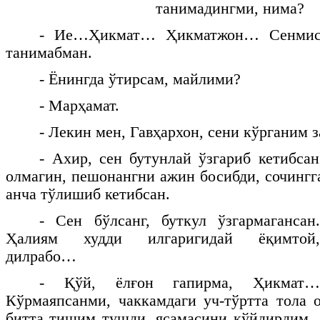
танимадингми, нима?
- Ие…Ҳикмат… Ҳикматжон… Сенмиса
танимабман.
- Ёнингда ўтирсам, майлими?
- Марҳамат.
- Лекин мен, Гавҳархон, сени кўрганим 
- Ахир, сен бутунлай ўзгариб кетибсан
олмагин, пешонангни ажин босибди, сочингга
анча тўлишиб кетибсан.
- Сен бўлсанг, буткул ўзгармагансан.
Ҳалиям худди илгаригидай ёқимтой,
дилрабо…
- Қўй, ёлғон гапирма, Ҳикмат…
Кўрмаяпсанми, чаккамдаги уч-тўртта тола 
битта тишим тушди, ясамасини қўйдирдим