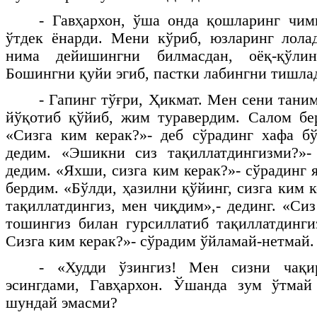
- Гавҳархон, ўша онда қошларинг чим
ўтдек ёнарди. Мени кўриб, юзларинг лола
нима дейишингни билмасдан, оёқ-қўли
Бошингни қуйи эгиб, пастки лабингни тишл
- Гапинг тўғри, Ҳикмат. Мен сени тани
йўқотиб қўйиб, жим туравердим. Салом бе
«Сизга ким керак?»- деб сўрадинг хафа б
дедим. «Эшикни сиз тақиллатдингизми?»- 
дедим. «Яхши, сизга ким керак?»- сўрадинг 
бердим. «Бўлди, ҳазилни қўйинг, сизга ким 
тақиллатдингиз, мен чиқдим»,- дединг. «Си
тошингиз билан гурсиллатиб тақиллатдинги
Сизга ким керак?»- сўрадим ўйламай-нетмай.
- «Худди ўзингиз! Мен сизни чақи
эсингдами, Гавҳархон. Ўшанда зум ўтма
шундай эмасми?