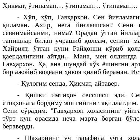
Ҳикмат, ўтинаман… ўтинаман… ўтинаман…
- Хўп, хўп, Гавҳархон. Сен йиғламаг
қиламан. Ахир, нега йиғлаяпсан? Сени 
севинмайсанми, нима? Орадан ўтган йилла
танишлар билан учрашиб қолсам, сенинг м
Хайрият, ўтган куни Райҳонни кўриб қол
қаердалигини айтди... Мана, мен олдингда
Гавҳархон. Ҳа, ана шундай кўз ёшингни арт
бир ажойиб воқеани ҳикоя қилиб бераман. И
- Қулоғим сенда, Ҳикмат, айтавер.
- Қишки имтиҳон сессияси эди. Се
ётоқхонага бордиму эшигингни тақиллатдим.
Сени сўрадим. "Гавҳархон холасининг уйига
тўрт кун орасида неча марта борган бўл
бераверди.
- Шаҳарнинг уч тарафида учта хол