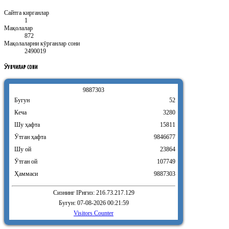
Сайтга кирганлар
1
Мақолалар
872
Мақолаларни кӯрганлар сони
2490019
ӮҚУВЧИЛАР
СОНИ
9
8
8
7
3
0
3
Бугун
52
Кеча
3280
Шу ҳафта
15811
Ӯтган ҳафта
9846677
Шу ой
23864
Ӯтган ой
107749
Ҳаммаси
9887303
Сизнинг IPнгиз: 216.73.217.129
Бугун: 07-08-2026 00:21:59
Visitors Counter