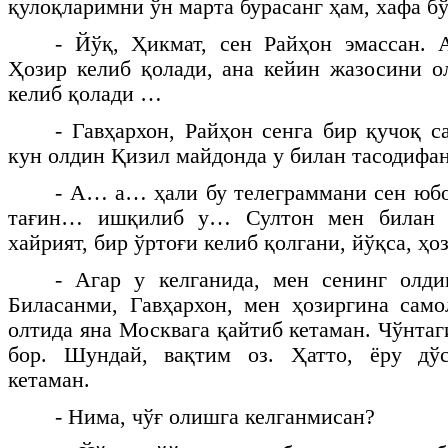
қулоқларимни ўн марта бурасанг ҳам, хафа б
- Йўқ, Ҳикмат, сен Райҳон эмассан. 
Ҳозир келиб қолади, ана кейин жазосини о
келиб қолади …
- Гавҳархон, Райҳон сенга бир қучоқ 
кун олдин Қизил майдонда у билан тасодиф
- А… а… ҳали бу телеграммани сен юб
тағин… ишқилиб у… Султон мен билан б
хайрият, бир ўртоғи келиб қолгани, йўқса, ҳ
- Агар у келганида, мен сенинг олди
Биласанми, Гавҳархон, мен ҳозиргина сам
олтида яна Москвага қайтиб кетаман. Чўнта
бор. Шундай, вақтим оз. Ҳатто, ёру дў
кетаман.
- Нима, чўғ олишга келганмисан?