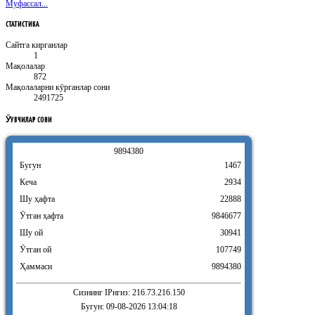
Муфассал...
СТАТИСТИКА
Сайтга кирганлар
1
Мақолалар
872
Мақолаларни кӯрганлар сони
2491725
ӮҚУВЧИЛАР
СОНИ
9
8
9
4
3
8
0
Бугун
1467
Кеча
2934
Шу ҳафта
22888
Ӯтган ҳафта
9846677
Шу ой
30941
Ӯтган ой
107749
Ҳаммаси
9894380
Сизнинг IPнгиз: 216.73.216.150
Бугун: 09-08-2026 13:04:18