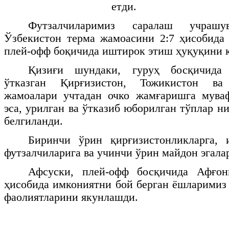
етди.
Футзалчиларимиз саралаш учрашув
Ўзбекистон терма жамоасини 2:7 ҳисобида 
плей-офф боқичида иштирок этиш ҳуқуқини 
Қизиғи шундаки, гуруҳ босқичида
ўтказган Қирғизистон, Тожикистон ва
жамоалари учтадан очко жамғаришга мува
эса, урилган ва ўтказиб юборилган тўплар н
белгиланди.
Биринчи ўрин қирғизистонликларга,
футзалчиларига ва учинчи ўрин майдон эгалар
Афсуски, плей-офф босқичида Афғон
ҳисобида имкониятни бой берган ёшларимиз
фаолиятларини якунлашди.