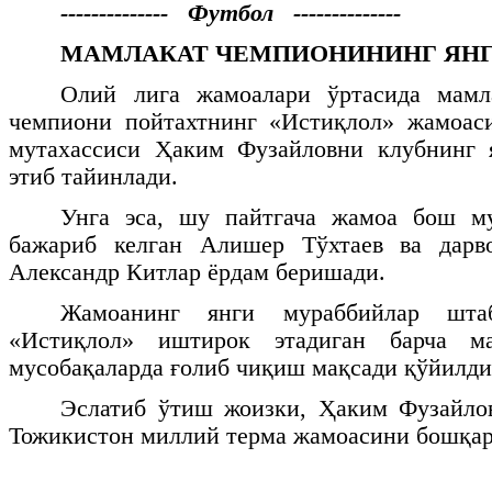
-------------- Футбол --------------
МАМЛАКАТ ЧЕМПИОНИНИНГ ЯНГ
Олий лига жамоалари ўртасида мамл
чемпиони пойтахтнинг «Истиқлол» жамоас
мутахассиси Ҳаким Фузайловни клубнинг
этиб тайинлади.
Унга эса, шу пайтгача жамоа бош м
бажариб келган Алишер Тўхтаев ва дарв
Александр Китлар ёрдам беришади.
Жамоанинг янги мураббийлар шта
«Истиқлол» иштирок этадиган барча м
мусобақаларда ғолиб чиқиш мақсади қўйилди
Эслатиб ўтиш жоизки, Ҳаким Фузайлов
Тожикистон миллий терма жамоасини бошқар