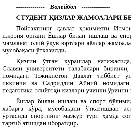
-------------- Волейбол --------------
СТУДЕНТ ҚИЗЛАР ЖАМОАЛАРИ 
Пойтахтнинг давлат ҳокимияти Исмо
ижроия органи Ёшлар билан ишлаш ва спо
мамлакат олий ўқув юртлари аёллар жамоала
мусобақаси ўтказилди.
Қизғин ўтган курашлар натижасида,
Славян университети талабалари биринч
номидаги Тожикистон Давлат тиббиёт ун
иккинчи ва Садриддин Айний номидаги
педагогика олийгоҳи қизлари учинчи ўринни 
Ёшлар билан ишлаш ва спорт бўлимид
хабарга кўра, мусобақани ўтказишдан ас
ўртасида спортнинг мазкур тури ҳамда со
тарғиб этишдан иборатдир.