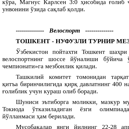
кўра, Магнус Карлсен 3:0 ҳисобида ғолиб
унвонини ўзида сақлаб қолди.
-------------- Велоспорт --------------
ТОШКЕНТ - НУФУЗЛИ ТУРНИР МЕ
Ўзбекистон пойтахти Тошкент шаҳри
велоспортнинг шоссе йўналиши бўйича ў
чемпионати»га мезбонлик қилади.
Ташкилий комитет томонидан тарқат
қитъа биринчилигида қирқ давлатнинг 400 н
ғолиблик учун кураш олиб боради.
Шуниси эътиборга моликки, мазкур му
Токиода ўтказиладиган ёзги олимпиа
йўлланмаси ҳам берилади.
Мусобақалар янги йилнинг 22-28 ап