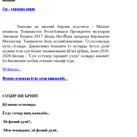
МАҚОЛАЛАР
Сув – тириклик омили
Тинчлик ва миллий бирлик асосчиси - Миллат
пешвоси, Тожикистон Республикаси Президенти муҳтарам
Эмомали Раҳмон 2017 йилда Ню-Йорк шаҳрида Бирлашган
Миллатлар Ташкилоти Бош ассамблеясининг 72-сессиясида
нутқ сўзлади. Давлатимиз бошлиғи ўз нутқида бутун дунё
аҳлини тоза сув билан таъминлашни йўлга қўйиш, яъни 2018-
2028 йиллар - "Сув устувор тарақиёт учун" халқаро амалиёт
ўн йиллигини татбиқ этишни таклиф этди.
Муфассал...
Кўзимиз осмонида ёғду сочар ишқ кавкаби...
СОҲИР
ШЕЪРИЯТ
Кўзимиз
осмонида
Ёғду сочар ишқ кавкаби...
Эй фоний дунё!..
Мен чекиндим, эй фоний дунё,