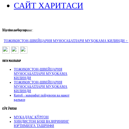
САЙТ ХАРИТАСИ
Муҳим хабарлар :
Биз билан боғланинг:
ТОЖИКИСТОН-ШВЕЙЦАРИЯ МУНОСАБАТЛАРИ МУҲОКАМА ҚИЛИНДИ >
ЯНГИ
МАҚОЛАЛАР
ТОЖИКИСТОН-ШВЕЙЦАРИЯ
МУНОСАБАТЛАРИ МУҲОКАМА
ҚИЛИНДИ
ТОЖИКИСТОН-ШВЕЙЦАРИЯ
МУНОСАБАТЛАРИ МУҲОКАМА
ҚИЛИНДИ
Китоб - маърифат пойдевори ва нажот
қалъаси
КӮП
ӮҚИЛГАН
МУҚАДДАС ҚЎРҒОН
ҲИНДИСТОН БОШ ВАЗИРИНИНГ
ЮРТИМИЗГА ТАШРИФИ