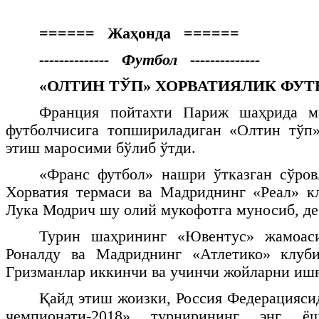
====== Жаҳонда ======
-------------- Футбол --------------
«ОЛТИН ТЎП» ХОРВАТИЯЛИК ФУ
Франция пойтахти Париж шаҳрида м
футболчисига топшириладиган «Олтин тўп
этиш маросими бўлиб ўтди.
«Франс футбол» нашри ўтказган сўров
Хорватия термаси ва Мадриднинг «Реал» к
Лука Модрич шу олий мукофотга муносиб, де
Турин шаҳрининг «Ювентус» жамоас
Роналду ва Мадриднинг «Атлетико» клуб
Гризманлар иккинчи ва учинчи жойларни иш
Қайд этиш жоизки, Россия Федерацияси
чемпионати-2018» турнирининг энг 