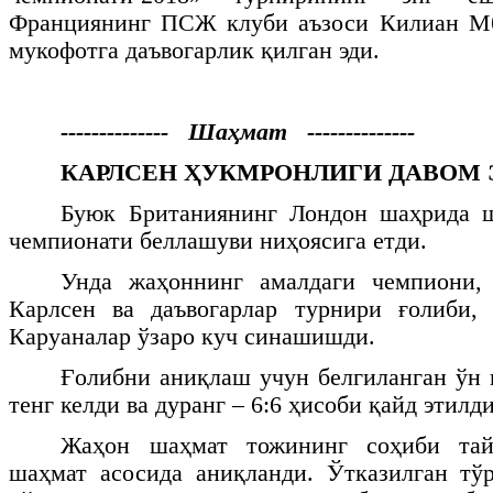
Франциянинг ПСЖ клуби аъзоси Килиан М
мукофотга даъвогарлик қилган эди.
-------------- Шаҳмат --------------
КАРЛСЕН ҲУКМРОНЛИГИ ДАВОМ 
Буюк Британиянинг Лондон шаҳрида 
чемпионати беллашуви ниҳоясига етди.
Унда жаҳоннинг амалдаги чемпиони,
Карлсен ва даъвогарлар турнири ғолиби,
Каруаналар ўзаро куч синашишди.
Ғолибни аниқлаш учун белгиланган ўн 
тенг келди ва дуранг – 6:6 ҳисоби қайд этилди
Жаҳон шаҳмат тожининг соҳиби тай-
шаҳмат асосида аниқланди. Ўтказилган тў