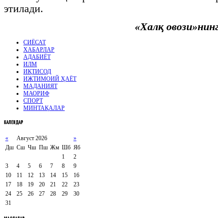
этилади.
«Халқ овози»нин
СИЁСАТ
ХАБАРЛАР
АДАБИЁТ
ИЛМ
ИҚТИСОД
ИЖТИМОИЙ ҲАЁТ
МАДАНИЯТ
МАОРИФ
СПОРТ
МИНТАҚАЛАР
КАЛЕНДАР
«
Август 2026
»
Дш
Сш
Чш
Пш
Жм
Шб
Яб
1
2
3
4
5
6
7
8
9
10
11
12
13
14
15
16
17
18
19
20
21
22
23
24
25
26
27
28
29
30
31