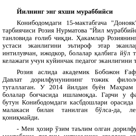
Йилнинг энг яхши
мураббийси
Конибодомдаги 15-мактабгача "Донояк
тарбиячиси Розия Нурматова "Йил мураббийс
танловида ғолиб чиқди. Ҳакамлар Розиянин
устаси эканлигини эътироф этар эканла
интилувчан, ижодкор, болалар қалбига йўл 
келажаги учун куйинчак педагог эканлигини 
Розия аслида академик Бобожон Ға
Давлат дорилфунунининг тожик филоло
тугаллаган. У 2014 йилдан буён Маҳрам
болалар боғчасида ишламоқда. Гарчи у ф
бутун Конибодомдаги касбдошлари орасида
малакаси билан танилган бўлса-да, л
қониқмайди.
- Мен ҳозир ўзим таълим олган дорилфу