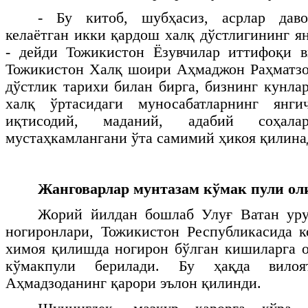
- Бу китоб, шубҳасиз, асрлар дав
келаётган икки қардош халқ дўстлигининг я
- дейди Тожикистон Ёзувчилар иттифоқи в
Тожикистон Халқ шоири Аҳмаджон Раҳматзо
дўстлик тарихи билан бирга, бизнинг кунла
халқ ўртасидаги муносабатларнинг янги
иқтисодий, маданий, адабий соҳалар
мустаҳкамлангани ўта самимий ҳикоя қилина
Жанговарлар мунтазам кўмак пули о
Жорий йилдан бошлаб Улуғ Ватан ур
ногиронлари, Тожикистон Республикасида 
химоя қилишда ногирон бўлган кишиларга 
кўмакпули берилади. Бу ҳақда вило
Аҳмадзоданинг қарори эълон қилинди.