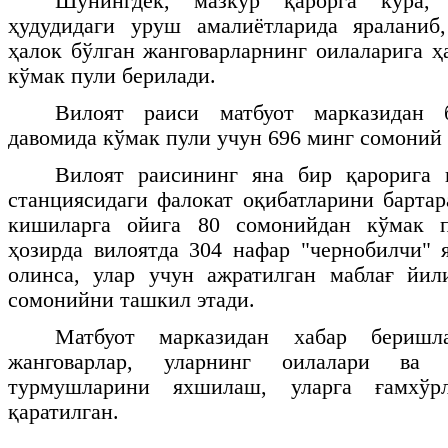
Шунингдек, мазкур қарорга кўра,
ҳудудидаги уруш амалиётларида яраланиб,
ҳалок бўлган жанговарларнинг оилаларига 
кўмак пули берилади.
Вилоят раиси матбуот марказидан 
давомида кўмак пули учун 696 минг сомоний 
Вилоят раисининг яна бир қарорига 
станциясидаги фалокат оқибатларини барта
кишиларга ойига 80 сомонийдан кўмак п
ҳозирда вилоятда 304 нафар "чернобилчи" 
олинса, улар учун ажратилган маблағ йил
сомонийни ташкил этади.
Матбуот марказидан хабар беришл
жанговарлар, уларнинг оилалари ва "
турмушларини яхшилаш, уларга ғамхўр
қаратилган.