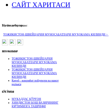
САЙТ ХАРИТАСИ
Муҳим хабарлар :
Биз билан боғланинг:
ТОЖИКИСТОН-ШВЕЙЦАРИЯ МУНОСАБАТЛАРИ МУҲОКАМА ҚИЛИНДИ >
ЯНГИ
МАҚОЛАЛАР
ТОЖИКИСТОН-ШВЕЙЦАРИЯ
МУНОСАБАТЛАРИ МУҲОКАМА
ҚИЛИНДИ
ТОЖИКИСТОН-ШВЕЙЦАРИЯ
МУНОСАБАТЛАРИ МУҲОКАМА
ҚИЛИНДИ
Китоб - маърифат пойдевори ва нажот
қалъаси
КӮП
ӮҚИЛГАН
МУҚАДДАС ҚЎРҒОН
ҲИНДИСТОН БОШ ВАЗИРИНИНГ
ЮРТИМИЗГА ТАШРИФИ