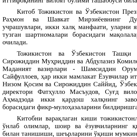
иттифоқининг вилоят бўлими ташаббуси била
Китоб Тожикистон ва Ўзбекистон През
Раҳмон ва Шавкат Мирзиёевнинг Душ
учрашувлари, икки халқ манфаати, уларни
тузган шартномалари борасидаги мақолала
очилади.
Тожикистон ва Ўзбекистон Ташқи 
Сирожиддин Муҳриддин ва Абдулазиз Комило
Маданият вазирлари - Шамсиддин Орум
Сайфуллоев, ҳар икки мамлакат Ёзувчилар и
Низом Қосим ва Сирожиддин Саййид, Ўзбек
директори Фатҳулло Масъудов, Суғд вил
Аҳмадзода икки қардош халқнинг заво
борасидаги фикр-мулоҳазаларини билдиришг
Китобни варақлаган киши тожикистонл
ўнлаб олимлар, шоир ва ёзувчиларнинг қ
билан танишиши, шеърларини ўқиши мумкин