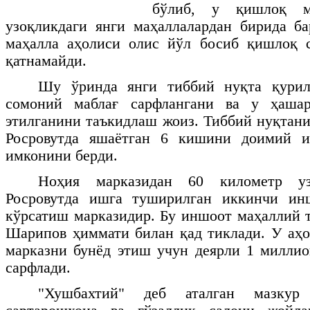
бўлиб, у қишлоқ ма
узоқликдаги янги маҳаллалардан бирида б
маҳалла аҳолиси олис йўл босиб қишлоқ с
қатнамайди.
Шу ўринда янги тиббий нуқта қури
сомоний маблағ сарфлангани ва у ҳаша
этилганини таъкидлаш жоиз. Тиббий нуқта
Росровутда яшаётган 6 кишини доимий 
имконини берди.
Ноҳия марказидан 60 километр уз
Росровутда ишга туширилган иккинчи ин
кўрсатиш марказидир. Бу иншоот маҳаллий 
Шарипов ҳиммати билан қад тиклади. У аҳо
марказни бунёд этиш учун деярли 1 милли
сарфлади.
"Хушбахтий" деб аталган мазкур 