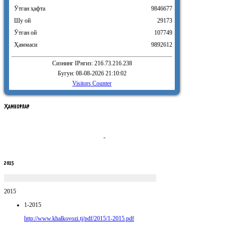
Ӯтган ҳафта
9846677
Шу ой
29173
Ӯтган ой
107749
Ҳаммаси
9892612
Сизнинг IPнгиз: 216.73.216.238
Бугун: 08-08-2026 21:10:02
Visitors Counter
ҲАМКОРЛАР
2015
2015
1-2015
http://www.khalkovozi.tj/pdf/2015/1-2015.pdf