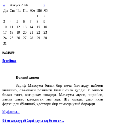
«
Август 2026
»
Дш
Сш
Чш
Пш
Жм
Шб
Яб
1
2
3
4
5
6
7
8
9
10
11
12
13
14
15
16
17
18
19
20
21
22
23
24
25
26
27
28
29
30
31
МАҚОЛАЛАР
Пушаймон
Воқеий ҳикоя
Зариф Маъсума билан бир неча йил аҳду паймон
қилишиб, ота-онаси розилиги билан оила қурди. У оиласи
билан тинч, хотиржам яшарди. Маъсума ақлли, чиройли,
ҳамма ҳавас қиладиган қиз эди. Шу орада, улар икки
фарзандли бўлишиб, ҳаётлари бир текисда ўтиб борарди.
Муфассал...
Ой юксакда уриб барқ, ёғду сепар бетиним…