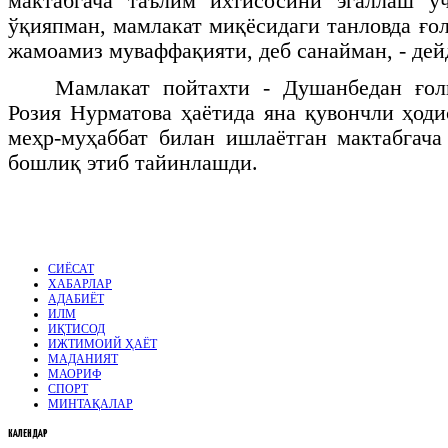
мактабгача таълим ихтисосини эгаллаш у
ўқияпман, мамлакат миқёсидаги танловда ғо
жамоамиз муваффақияти, деб санайман, - дей
Мамлакат пойтахти - Душанбедан ғол
Розия Нурматова ҳаётида яна қувончли ҳоди
меҳр-муҳаббат билан ишлаётган мактабгача
бошлиқ этиб тайинлашди.
СИЁСАТ
ХАБАРЛАР
АДАБИЁТ
ИЛМ
ИҚТИСОД
ИЖТИМОИЙ ҲАЁТ
МАДАНИЯТ
МАОРИФ
СПОРТ
МИНТАҚАЛАР
КАЛЕНДАР