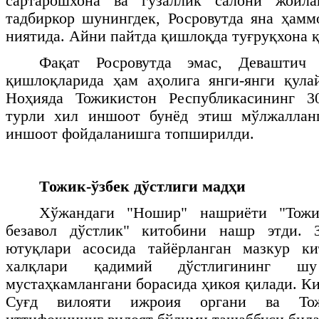
сартарошхона ва гўзаллик салони жойла
тадбиркор шунингдек, Росровутда яна ҳам
ниятида. Айни пайтда қишлоқда туғруқхона 
Фақат Росровутда эмас, Деваштич
қишлоқларида ҳам аҳолига янги-янги қула
Ноҳияда Тожикистон Республикасининг 3
турли хил иншоот бунёд этиш мўлжалланг
иншоот фойдаланишга топширилди.
Тожик-ўзбек
дўстлиги мадҳи
Хўжандаги "Ношир" нашриёти "Тожик
безавол дўстлик" китобини нашр этди. 
ютуқлари асосида тайёрланган мазкур к
халқлари қадимий дўстлигининг ш
мустаҳкамлангани борасида ҳикоя қилади. К
Суғд вилояти ижроия органи ва Тож