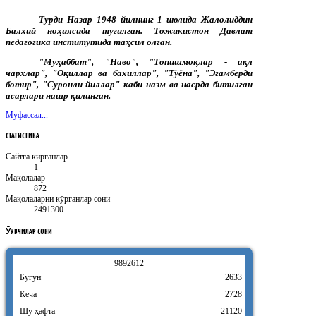
Турди Назар 1948 йилнинг 1 июлида Жалолиддин
Балхий ноҳиясида туғилган. Тожикистон Давлат
педагогика институтида таҳсил олган.
"Муҳаббат", "Наво", "Топишмоқлар - ақл
чархлар", "Оқиллар ва бахиллар", "Тўёна", "Эгамберди
ботир", "Суронли йиллар" каби назм ва насрда битилган
асарлари нашр қилинган.
Муфассал...
СТАТИСТИКА
Сайтга кирганлар
1
Мақолалар
872
Мақолаларни кӯрганлар сони
2491300
ӮҚУВЧИЛАР
СОНИ
9
8
9
2
6
1
2
Бугун
2633
Кеча
2728
Шу ҳафта
21120