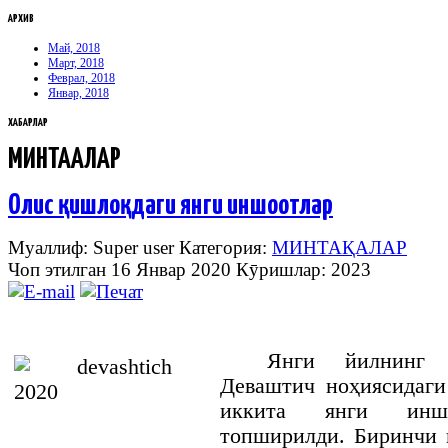
АРХИВ
Май, 2018
Март, 2018
Феврал, 2018
Январ, 2018
ХАБАРЛАР
МИНТАҚАЛАР
Олис қишлоқдаги янги иншоотлар
Муаллиф: Super user
Категория:
МИНТАҚАЛАР
Чоп этилган 16 Январ 2020
Кӯришлар: 2023
Янги йилнинг 
Деваштич ноҳиясидаги
иккита янги иншо
топширилди. Биринчи 