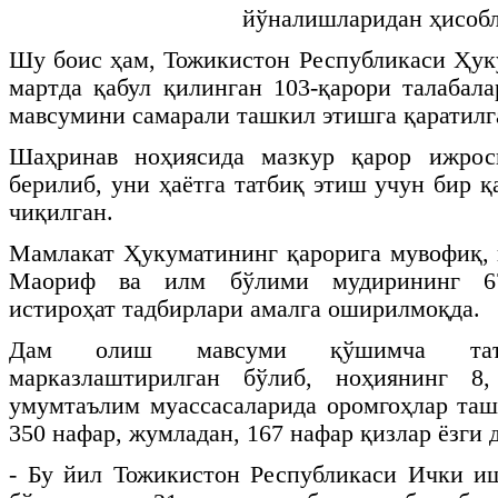
йўналишларидан
ҳисоб
Шу боис ҳам, Тожикистон Республикаси Ҳук
мартда қабул қилинган 103-қарори талабал
мавсумини самарали ташкил этишга қаратилг
Шаҳринав ноҳиясида мазкур қарор ижрос
берилиб, уни ҳаётга татбиқ этиш учун бир 
чиқилган.
Мамлакат Ҳукуматининг қарорига мувофиқ, 
Маориф ва илм бўлими мудирининг 67-
истироҳат тадбирлари амалга оширилмоқда.
Дам олиш мавсуми қўшимча таъл
марказлаштирилган бўлиб, ноҳиянинг 8,
умумтаълим муассасаларида оромгоҳлар таш
350 нафар, жумладан, 167 нафар қизлар ёзги
- Бу йил Тожикистон Республикаси Ички и