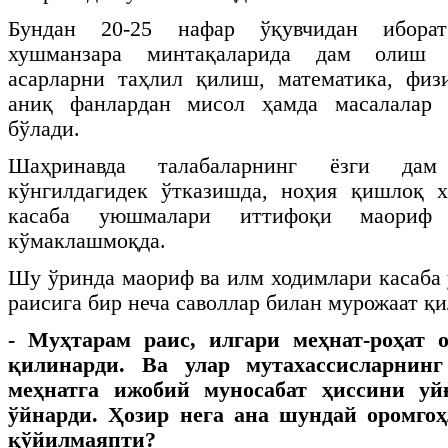
Бундан 20-25 нафар ўқувчидан иборат
хушманзара минтақаларида дам олиш б
асарларни таҳлил қилиш, математика, физ
аниқ фанлардан мисол ҳамда масалалар
бўлади.
Шаҳринавда талабаларнинг ёзги да
кўнгилдагидек ўтказишда, ноҳия қишлоқ 
касаба уюшмалари иттифоқи маориф 
кўмаклашмоқда.
Шу ўринда маориф ва илм ходимлари касаб
раисига бир неча саволлар билан мурожаат қи
- Муҳтарам раис, илгари меҳнат-роҳат 
қилинарди. Ва улар мутахассисларнин
меҳнатга ижобий муносабат ҳиссини у
ўйнарди. Ҳозир нега ана шундай оромго
қўйилмаяпти?