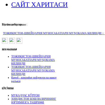
САЙТ ХАРИТАСИ
Муҳим хабарлар :
Биз билан боғланинг:
ТОЖИКИСТОН-ШВЕЙЦАРИЯ МУНОСАБАТЛАРИ МУҲОКАМА ҚИЛИНДИ >
ЯНГИ
МАҚОЛАЛАР
ТОЖИКИСТОН-ШВЕЙЦАРИЯ
МУНОСАБАТЛАРИ МУҲОКАМА
ҚИЛИНДИ
ТОЖИКИСТОН-ШВЕЙЦАРИЯ
МУНОСАБАТЛАРИ МУҲОКАМА
ҚИЛИНДИ
Китоб - маърифат пойдевори ва нажот
қалъаси
КӮП
ӮҚИЛГАН
МУҚАДДАС ҚЎРҒОН
ҲИНДИСТОН БОШ ВАЗИРИНИНГ
ЮРТИМИЗГА ТАШРИФИ