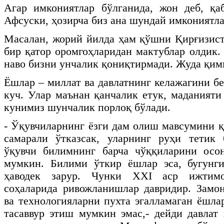
Агар имкониятлар бўлганида, жон деб, қа
Афсуски, ҳозирча биз ана шундай имкониятла
Масалан, жорий йилда ҳам қўшни Қирғизис
бир қатор оромгоҳларидан мактублар олдик.
наво бизни унчалик қониқтирмади. Жуда қи
Ёшлар – миллат ва давлатнинг келажагини б
куч. Улар маънан қанчалик етук, маданияти
кунимиз шунчалик порлоқ бўлади.
- Ўқувчиларнинг ёзги дам олиш мавсумини қ
самарали ўтказсак, уларнинг руҳи тетик 
ўқувчи билимнинг барча чўққиларини осо
мумкин. Билими ўткир ёшлар эса, бугунги
ҳаводек зарур. Чунки
XXI
аср ижтимои
соҳаларида ривожланишлар давридир. Замо
ва технологияларни пухта эгалламаган ёшла
тасаввур этиш мумкин эмас,- дейди давла