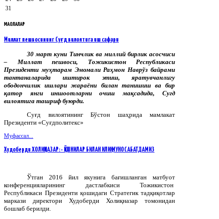
31
МАҚОЛАЛАР
Миллат пешвосининг Суғд вилоятига иш сафари
30 март куни Тинчлик ва миллий бирлик асосчиси
– Миллат пешвоси, Тожикистон Республикаси
Президенти муҳтарам Эмомали Раҳмон Наврўз байрами
тантаналарида иштирок этиш, яратувчанлигу
ободончилик ишлари жараёни билан танишиш ва бир
қатор янги иншоотларни очиш мақсадида, Суғд
вилоятига ташриф буюрди.
Суғд вилоятининг Бўстон шаҳрида мамлакат
Президенти «Суғдполитекс»
Муфассал...
Худоберди ХОЛИҚНАЗАР: - ҚЎШНИЛАР БИЛАН ИЛИҚ МУНОСАБАТДАМИЗ
Ўтган 2016 йил якунига бағишланган матбуот
конференцияларининг дастлабкиси Тожикистон
Республикаси Президенти қошидаги Стратегик тадқиқотлар
маркази директори Худоберди Холиқназар томонидан
бошлаб берилди.