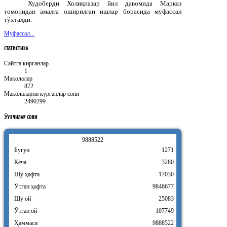
Худоберди Холиқназар йил давомида Марказ
томонидан амалга оширилган ишлар борасида муфассал
тўхталди.
Муфассал...
СТАТИСТИКА
Сайтга кирганлар
1
Мақолалар
872
Мақолаларни кӯрганлар сони
2490299
ӮҚУВЧИЛАР
СОНИ
9
8
8
8
5
2
2
Бугун
1271
Кеча
3280
Шу ҳафта
17030
Ӯтган ҳафта
9846677
Шу ой
25083
Ӯтган ой
107749
Ҳаммаси
9888522