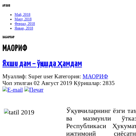
АРХИВ
Май, 2018
Март, 2018
Феврал, 2018
Январ, 2018
ХАБАРЛАР
МАОРИФ
Яхши дам – ўқишда ҳамдам
Муаллиф: Super user
Категория:
МАОРИФ
Чоп этилган 02 Август 2019
Кӯришлар: 2835
Ўқувчиларнинг
ёзги
та
ва
мазмунли
ўтка
Республикаси
Ҳукума
ижтимоий
сиёсат