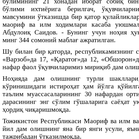
бўлимининг 21 хонадан иборат собиқ би
бўлими ихтиёрига берилгач, ўқувчилар
мавсумини ўтказишда бир қатор қулайликлар
маориф ва илм ходимлари касаба уюшмал
Абдулоиқ Саидов. - Бунинг учун ноҳия ҳу
минг 344 сомоний маблағ ажратилган.
Шу билан бир қаторда, республикамизнинг 
«Варзоб»да 17, «Қаратоғ»да 12, «Обшорон»д
нафар фаол ўқувчиларимиз мириқиб дам оли
Ноҳияда дам олишнинг турли шакллари,
кўринишидаги истироҳат ҳам йўлга қўйилг
таълим муассасаларининг 30 нафардан орт
дарасининг энг сўлим гўшаларига саёҳат 
ҳордиқ чиқаришмоқда.
Тожикистон Республикаси Маориф ва илм в
йил дам олишнинг яна бир янги усули, яън
тажрибадан ўтказилмоқда.