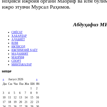
ноҳияси ижроия органи Маориф ва илм бўли
ижро этувчи Мурсал Раҳимов.
Абдуҳафиз
СИЁСАТ
ХАБАРЛАР
АДАБИЁТ
ИЛМ
ИҚТИСОД
ИЖТИМОИЙ ҲАЁТ
МАДАНИЯТ
МАОРИФ
СПОРТ
МИНТАҚАЛАР
КАЛЕНДАР
«
Август 2026
»
Дш
Сш
Чш
Пш
Жм
Шб
Яб
1
2
3
4
5
6
7
8
9
10
11
12
13
14
15
16
17
18
19
20
21
22
23
24
25
26
27
28
29
30