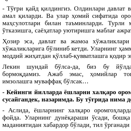
- Тўғри қайд қилдингиз. Олдинлари давлат 
амал қиларди. Ва улар ҳомий сифатида оро
маҳсулотлари билан таъминларди. Турли 
ўтказишга, саёҳатлар уютиришга маблағ ажра
Ҳозир эса, давлат ва жамоа хўжаликлари
хўжаликларига бўлиниб кетди. Уларнинг ҳам
моддий жиҳатдан қўллаб-қувватлашга қодир э
Лекин шундай бўлса-да, биз бу йўлд
бормоқдамиз. Ажаб эмас, ҳомийлар то
имзолашга муваффақ бўлсак…
- Кейинги йилларда ёшларни халқаро оро
сусайгандек, назаримда. Бу тўғрида нима д
- Аслида, ёшларнинг халқаро оромгоҳлар
фойда. Уларнинг дунёқараши ўсади, бошқа
маданиятидан хабардор бўлади, тил ўрганади 