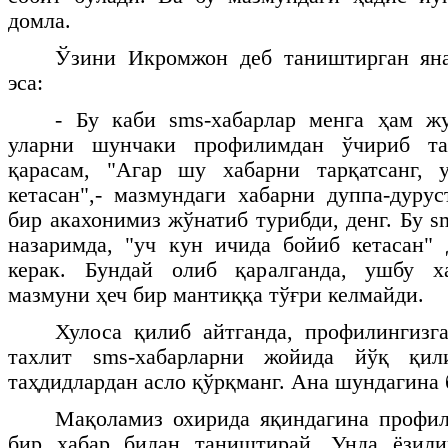
домла.
Ўзини Икромжон деб таништирган ян
эса:
- Бу каби
sms
-хабарлар менга ҳам ж
уларни шунчаки профилимдан ўчириб т
қарасам, "Агар шу хабарни тарқатсанг,
кетасан",- мазмундаги хабарни дуппа-дуру
бир акахонимиз жўнатиб турибди, денг. Бу
s
назаримда, "уч кун ичида бойиб кетасан"
керак. Бундай олиб қаралганда, ушбу ха
мазмуни ҳеч бир мантиққа тўғри келмайди.
Хулоса қилиб айтганда, профилингизг
тахлит
sms
-хабарларни жойида йўқ қил
таҳдидлардан асло қўрқманг. Ана шундагина 
Мақоламиз охирида яқиндагина профил
бир хабар билан таништирай. Унда ёзил