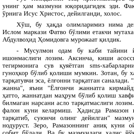
унинг ҳам мазмуни юқоридагидек эди. Фақ
ўрнига Исус Христос, дейилганди, холос.
Хўш, бу ҳақда олимларимиз нима де
Ислом маркази Фатво бўлими етакчи мутаха
Абдулвоҳид Ҳомидовга мурожаат қилдик.
- Мусулмон одам бу каби тайини й
ишонмаслиги лозим. Аксинча, киши асосс
тегирмонига сув қуяётган
sms
-хабарлар
гуноҳкор бўлиб қолиши мумкин. Зотан, бу х
тарқатувчи эса, ёлғонни тарқатган саналади. 
жанна", яъни "Ёлғончи жаннатга кирмайд
ҳатто, жаннатдан маҳрум бўлиб қолиш хавф
билмаган нарсани асло тарқатмаслиги лозим
фалон куни келармиш. Ҳадисда Рамазон 
тарқатиб, суюнчи олинг дейилган" мазму
нодуруст. Зеро, Рамазоннинг аниқ куни 
собит бўлади. Ва бу мазмундаги ҳадис йў