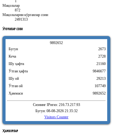
1
Мақолалар
872
Мақолаларни кӯрганлар сони
2491313
ӮҚУВЧИЛАР
СОНИ
9
8
9
2
6
5
2
Бугун
2673
Кеча
2728
Шу ҳафта
21160
Ӯтган ҳафта
9846677
Шу ой
29213
Ӯтган ой
107749
Ҳаммаси
9892652
Сизнинг IPнгиз: 216.73.217.93
Бугун: 08-08-2026 21:35:32
Visitors Counter
ҲАМКОРЛАР