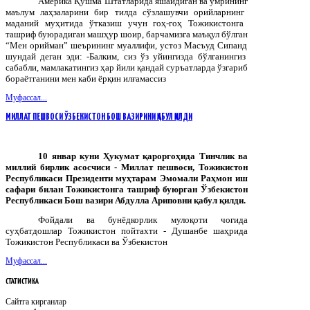
Америка
Қўшма
Штатларида
яшайдиган
ва
умрининг
маълум
лаҳзаларини
бир
тилда
сўзлашувчи
орийларнинг
маданий
муҳитида
ўтказиш
учун
гоҳ
-
гоҳ
Тожикистонга
ташриф
буюрадиган
машҳур
шоир
,
барчамизга
маъқул
бўлган
“
Мен
орийман
”
шеърининг
муаллифи
,
устоз
Масъуд
Сипанд
шундай
деган
эди
: -
Балким
,
сиз
ўз
уйингизда
бўлганингиз
сабабли
,
мамлакатингиз
ҳар
йили
қандай
суръатларда
ўзгариб
бораётганини
мен
каби
ёрқин
илғамассиз
Муфассал...
МИЛЛАТ ПЕШВОСИ ЎЗБЕКИСТОН БОШ ВАЗИРИНИ ҚАБУЛ ҚИЛДИ
10 январ куни Ҳукумат қароргоҳида Тинчлик ва
миллий бирлик асосчиси - Миллат пешвоси, Тожикистон
Республикаси Президенти муҳтарам Эмомали Раҳмон иш
сафари билан Тожикистонга ташриф буюрган Ўзбекистон
Республикаси Бош вазири Абдулла Ариповни қабул қилди.
Фойдали ва бунёдкорлик мулоқоти чоғида
суҳбатдошлар Тожикистон пойтахти - Душанбе шаҳрида
Тожикистон Республикаси ва Ўзбекистон
Муфассал...
СТАТИСТИКА
Сайтга кирганлар