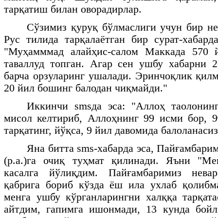
тарқатиш билан оворадирлар.
Сўзимиз қуруқ бўлмаслиги учун бир не
Рус тилида тарқалаётган бир сурат-хабар
"Муҳамммад алайҳис-салом Маккада 570 
таваллуд топган. Агар сен ушбу хабарни 2
барча орзуларинг ушалади. Эринчоқлик қилм
20 йил бошинг балодан чиқмайди."
Иккинчи
sms
да эса: "Аллоҳ таолонин
мисол келтириб, Аллоҳнинг 99 исми бор, 9
тарқатинг, йўқса, 9 йил давомида балоланасиз
Яна битта
sms
-хабарда эса, Пайғамбари
(р.а.)га очиқ туҳмат қилинади. Яъни "М
касалга йўлиқдим. Пайғамбаримиз невар
қабрига бориб кўзда ёш ила ухлаб қолиб
менга ушбу кўрганларингни халққа тарқата
айтдим, гапимга ишонмади, 13 кунда бойл