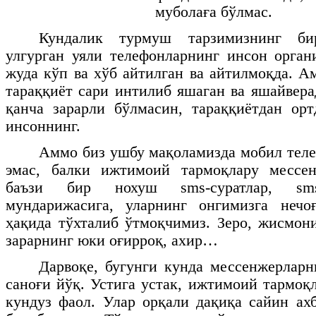
муболаға бўлмас.
Кундалик турмуш тарзимизнинг би
улгурган уяли телефонларнинг инсон орган
жуда кўп ва хўб айтилган ва айтилмоқда. 
тараққиёт сари интилиб яшаган ва яшайвера
қанча зарарли бўлмасин, тараққиётдан ор
инсоннинг.
Аммо биз ушбу мақоламизда мобил теле
эмас, балки ижтимоий тармоқлару мессен
баъзи бир нохуш
sms
-суратлар,
sm
мундарижасига, уларнинг онгимизга нечо
ҳақида тўхталиб ўтмоқчимиз. Зеро, жисмон
зарарнинг юки оғирроқ, ахир…
Дарвоқе, бугунги кунда мессенжерлар
саноғи йўқ. Устига устак, ижтимоий тармоқл
кундуз фаол. Улар орқали дақиқа сайин а