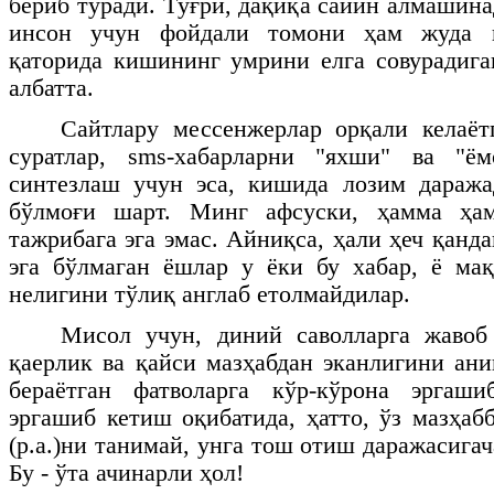
бериб туради. Тўғри, дақиқа сайин алмашин
инсон учун фойдали томони ҳам жуда 
қаторида кишининг умрини елга совурадига
албатта.
Сайтлару мессенжерлар орқали келаёт
суратлар,
sms
-хабарларни "яхши" ва "ём
синтезлаш учун эса, кишида лозим даража
бўлмоғи шарт. Минг афсуски, ҳамма ҳ
тажрибага эга эмас. Айниқса, ҳали ҳеч қанд
эга бўлмаган ёшлар у ёки бу хабар, ё ма
нелигини тўлиқ англаб етолмайдилар.
Мисол учун, диний саволларга жавоб
қаерлик ва қайси мазҳабдан эканлигини ани
бераётган фатволарга кўр-кўрона эргаши
эргашиб кетиш оқибатида, ҳатто, ўз мазҳ
(р.а.)ни танимай, унга тош отиш даражасиг
Бу - ўта ачинарли ҳол!