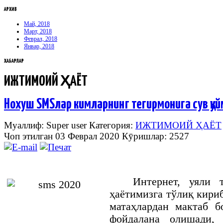
АРХИВ
Май, 2018
Март, 2018
Феврал, 2018
Январ, 2018
ХАБАРЛАР
ИЖТИМОИЙ ҲАЁТ
Нохуш SMSлар кимларнинг тегирмонига сув қуй
Муаллиф: Super user
Категория:
ИЖТИМОИЙ ҲАЁТ
Чоп этилган 03 Феврал 2020
Кӯришлар: 2527
Интернет, уяли 
ҳаётимизга тўлиқ кири
матаҳлардан мактаб б
фойдалана олишади,