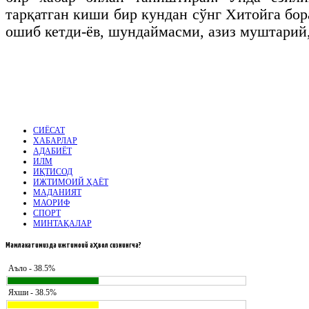
тарқатган киши бир кундан сўнг Хитойга б
ошиб кетди-ёв, шундаймасми, азиз муштарий
СИЁСАТ
ХАБАРЛАР
АДАБИЁТ
ИЛМ
ИҚТИСОД
ИЖТИМОИЙ ҲАЁТ
МАДАНИЯТ
МАОРИФ
СПОРТ
МИНТАҚАЛАР
Мамлакатимизда
ижтимоий аҳвол сизнингча?
Аъло - 38.5%
Яхши - 38.5%