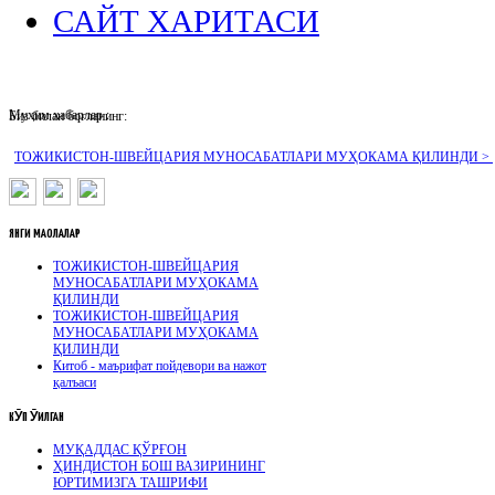
САЙТ ХАРИТАСИ
Муҳим хабарлар :
Биз билан боғланинг:
ТОЖИКИСТОН-ШВЕЙЦАРИЯ МУНОСАБАТЛАРИ МУҲОКАМА ҚИЛИНДИ >
ЯНГИ
МАҚОЛАЛАР
ТОЖИКИСТОН-ШВЕЙЦАРИЯ
МУНОСАБАТЛАРИ МУҲОКАМА
ҚИЛИНДИ
ТОЖИКИСТОН-ШВЕЙЦАРИЯ
МУНОСАБАТЛАРИ МУҲОКАМА
ҚИЛИНДИ
Китоб - маърифат пойдевори ва нажот
қалъаси
КӮП
ӮҚИЛГАН
МУҚАДДАС ҚЎРҒОН
ҲИНДИСТОН БОШ ВАЗИРИНИНГ
ЮРТИМИЗГА ТАШРИФИ