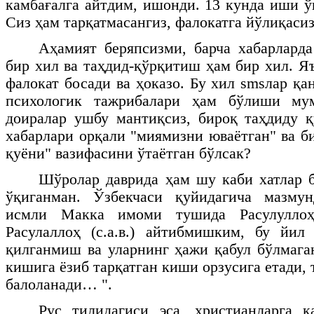
камбағалга айтдим, ишонди. 13 кунда иши ў
Сиз ҳам тарқатмасангиз, фалокатга йўлиқас
Аҳамият беряпсизми, барча хабарларда
бир хил ва таҳдид-қўрқитиш ҳам бир хил. Я
фалокат босади ва ҳоказо. Бу хил
sms
лар қа
психологик тажрибалари ҳам бўлиши му
доиралар ушбу мантиқсиз, бироқ таҳдиду 
хабарлари орқали "миямизни юваётган" ва б
қуёни" вазифасини ўтаётган бўлсак?
Шўролар даврида ҳам шу каби хатлар 
ўқиганман. Ўзбекчаси қуйидагича мазму
исмли Макка имоми тушида Расулуллоҳ (
Расулаллоҳ (с.а.в.) айтибмишким, бу йи
қилганмиш ва уларнинг ҳажи қабул бўлмаг
кишига ёзиб тарқатган киши орзусига етади, 
балоланади… ".
Рус тилидагиси эса, христианларга қ