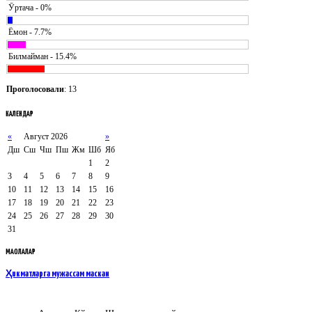
Ӯртача - 0%
Ёмон - 7.7%
Билмайман - 15.4%
Проголосовали
: 13
КАЛЕНДАР
«
Август 2026
»
Дш
Сш
Чш
Пш
Жм
Шб
Яб
1
2
3
4
5
6
7
8
9
10
11
12
13
14
15
16
17
18
19
20
21
22
23
24
25
26
27
28
29
30
31
МАҚОЛАЛАР
Ҳикматларга мужассам маскан