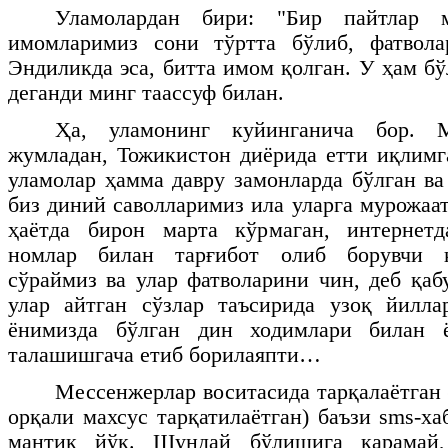
Уламолардан бири: "Бир пайтлар 
имомларимиз сони тўртта бўлиб, фатвола
Эндиликда эса, битта имом қолган. У ҳам бў
деганди минг таассуф билан.
Ҳа, уламонинг куйинганича бор. 
жумладан, Тожикистон диёрида етти иқлимг
уламолар ҳамма давру замонларда бўлган ва
биз диний саволларимиз ила уларга мурожаа
ҳаётда бирон марта кўрмаган, интернетд
номлар билан тарғибот олиб борувчи 
сўраймиз ва улар фатволарини чин, деб қаб
улар айтган сўзлар таъсирида узоқ йилла
ёнимизда бўлган дин ходимлари билан ё
талашишгача етиб борилаяпти…
Мессенжерлар воситасида тарқалаётган 
орқали махсус тарқатилаётган) баъзи
sms
-ха
мантиқ йўқ. Шундай бўлишига қарамай,