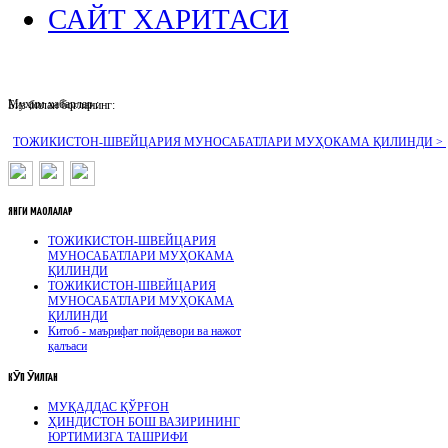
САЙТ ХАРИТАСИ
Муҳим хабарлар :
Биз билан боғланинг:
ТОЖИКИСТОН-ШВЕЙЦАРИЯ МУНОСАБАТЛАРИ МУҲОКАМА ҚИЛИНДИ >
ЯНГИ
МАҚОЛАЛАР
ТОЖИКИСТОН-ШВЕЙЦАРИЯ
МУНОСАБАТЛАРИ МУҲОКАМА
ҚИЛИНДИ
ТОЖИКИСТОН-ШВЕЙЦАРИЯ
МУНОСАБАТЛАРИ МУҲОКАМА
ҚИЛИНДИ
Китоб - маърифат пойдевори ва нажот
қалъаси
КӮП
ӮҚИЛГАН
МУҚАДДАС ҚЎРҒОН
ҲИНДИСТОН БОШ ВАЗИРИНИНГ
ЮРТИМИЗГА ТАШРИФИ