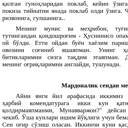
қилган гуноҳларидан поклаб, кейин ўзиг
покиза тийнатни янада поклаб олди ўзига. 
ризвонига, гулшанига..
Менинг мунис ва меҳрибон, туғиш
тутингандан қондошроғим - Ҳуснинисо опам
ой бўлди. Етти ойдан буён хаёлим пари
овозини соғиниб яшаяпман. Унинг ҳ
битикларимни сизга тақдим этаяпман. Д
менинг оғриқларимни англайди, тушунади.
Мардоналик сендан мер
Айни янги йил арафасида иккимиз Ч
ҳарбий комендатурага икки кун қатн
қолдирмаяпманми, Мунавваржон?" дейса
чекиб. Ўша кунлари ишим йўқлиги учун бем
Сен оғир сўлиш оласан. Иккинчи куни қас