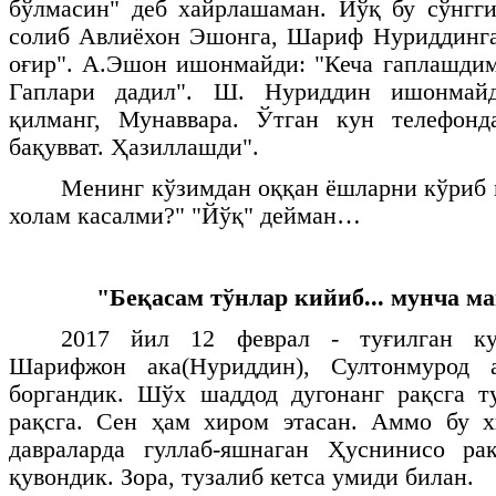
бўлмасин" деб хайрлашаман. Йўқ бу сўнгги
солиб Авлиёхон Эшонга, Шариф Нуриддинга
оғир". А.Эшон ишонмайди: "Кеча гаплашдим
Гаплари дадил". Ш. Нуриддин ишонмайд
қилманг, Мунаввара. Ўтган кун телефон
бақувват. Ҳазиллашди".
Менинг кўзимдан оққан ёшларни кўриб 
холам касалми?" "Йўқ" дейман…
"Беқасам тўнлар кийиб... мунча ма
2017 йил 12 феврал - туғилган кун
Шарифжон ака(Нуриддин), Султонмурод а
боргандик. Шўх шаддод дугонанг рақсга т
рақсга. Сен ҳам хиром этасан. Аммо бу х
давраларда гуллаб-яшнаган Ҳуснинисо ра
қувондик. Зора, тузалиб кетса умиди билан.