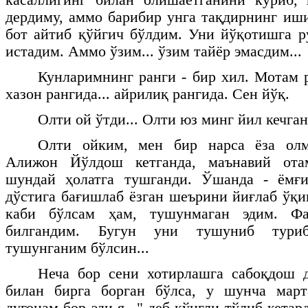
дердиму, аммо барибир унга тақдирнинг иши
бот айтиб қўйгич бўлдим. Уни йўқотишга 
истадим. Аммо ўзим... ўзим тайёр эмасдим...
Кунларимнинг ранги - бир хил. Мотам р
хазон рангида... айрилиқ рангида. Сен йўқ.
Олти ой ўтди... Олти юз минг йил кечган
Олти ойким, мен бир нарса ёза олм
Алижон Йўлдош кетганда, маънавий от
шундай ҳолатга тушганди. Ўшанда - ёмғ
дўстига бағишлаб ёзган шеърини йиғлаб ўқи
каби бўлсам ҳам, тушунмаган эдим. Ф
билгандим. Бугун уни тушуниб тури
тушунганим бўлсин...
Неча бор сени хотирлашга сабоқдош д
билан бирга борган бўлса, у шунча мар
дугонам бор эди-я..." деб кўнгли тўлиб кета