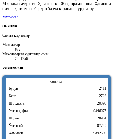
Мирзамаҳмуд ота Ҳасанов ва Жаҳонраъно она Ҳасанова
оиласидаги хушхабардан барча қариндош-уруғлару
Муфассал...
СТАТИСТИКА
Сайтга кирганлар
1
Мақолалар
872
Мақолаларни кӯрганлар сони
2491256
ӮҚУВЧИЛАР
СОНИ
9
8
9
2
3
9
0
Бугун
2411
Кеча
2728
Шу ҳафта
20898
Ӯтган ҳафта
9846677
Шу ой
28951
Ӯтган ой
107749
Ҳаммаси
9892390