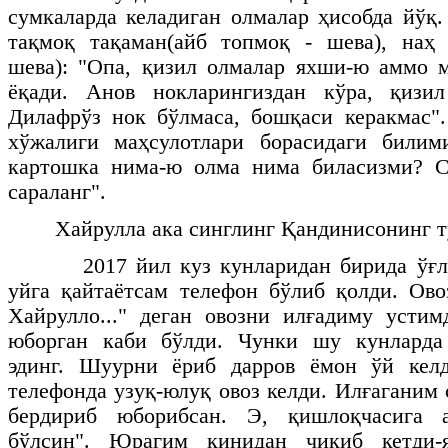
сумкаларда келадиган олмалар ҳисобда йўқ
тақмоқ тақаман(айб топмоқ - шева), наҳ 
шева): "Опа, қизил олмалар яхши-ю аммо 
ёқади. Анов нокларингиздан кўра, қизи
Дилафрўз нок бўлмаса, бошқаси керакмас"
хўжалиги маҳсулотлари борасидаги билим
картошка нима-ю олма нима биласизми? С
сараланг".
Хайрулла ака синглинг Қандинисонинг 
2017 йил куз кунларидан бирида ўғл
уйга қайтаётсам телефон бўлиб қолди. Ов
Хайрулло..." деган овозни илғадиму усти
юборган каби бўлди. Чунки шу кунларда
эдинг. Шуурни ёриб дарров ёмон ўй келди
телефонда узуқ-юлуқ овоз келди. Илғаганим
бердириб юборибсан. Э, қишлоқчасига а
бўлсин". Юрагим қинидан чиқиб кетди-