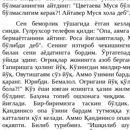
бўлмаганингни айтдинг: "Цветаева Муся бўл
бўлмаслигим керак?! Айтавер Муся хола деб"
Сен беморлик тўшагида ётган кезла
синди. Гулрухсор телефон қилди: "Опа, аямга
бермаётганини айтинг. Роса йиғлаяптилар,
бўлибди деб". Сенинг изтироб чекишинг
билан сени аёдатингга бордим. Ўртатепа
уйида эдинг. Оғриқлар жонингга азоб берга
Гапиришга ҳолинг йўқ. Кўзингдан милдир-ми
йўқ. Овутишгаям сўз йўқ. Аммо ўзимни бард
қаранг. Юрибди. Бемалол. Оғригани йўқ қў
бола?!" Кўз ёши ювган юзингга ҳазин жил
бўлдинг. Баҳона топиб ошхонага чиқдим. 
йиғлади. Бир-биримизга таскин бўлдик
Қандинисо опа ўзини бардам тутмоққа у
катталиги қўл келади. Аммо Қандинисо опан
оқаяпти. Билиб турибмиз. "Ишқилиб шу