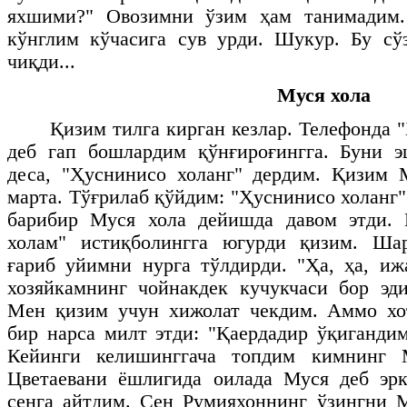
яхшими?" Овозимни ўзим ҳам танимадим.
кўнглим кўчасига сув урди. Шукур. Бу сў
чиқди...
Муся хола
Қизим тилга кирган кезлар. Телефонда "
деб гап бошлардим қўнғироғингга. Буни 
деса, "Ҳуснинисо холанг" дердим. Қизим 
марта. Тўғрилаб қўйдим: "Ҳуснинисо холанг
барибир Муся хола дейишда давом этди. 
холам" истиқболингга югурди қизим. Шар
ғариб уйимни нурга тўлдирди. "Ҳа, ҳа, иж
хозяйкамнинг чойнакдек кучукчаси бор эд
Мен қизим учун хижолат чекдим. Аммо хо
бир нарса милт этди: "Қаердадир ўқиганди
Кейинги келишинггача топдим кимнинг 
Цветаевани ёшлигида оилада Муся деб эр
сенга айтдим. Сен Румияхоннинг ўзингни 