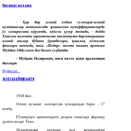
Пахтанинг янги нави
-
Ҳар
бир
илмий
ходим
селекция
-
илмий
кузатишлар
натижасида
эришилган
муваффақиятларда
ўз
самарасини
кўрганда
,
кўнгли
ҳузур
топади
, -
дейди
Хатлон
вилояти
зироатчилик
институти
директорининг
илмий
ишлар
бўйича
ўринбосари
,
қишлоқ
хўжалик
фанлари
номзоди
,
янги
«
Нодир
»
пахта
навини
яратган
Муйдин
Абдуллоев
биз
билан
суҳбатда
.
- Муйдин Назирович, янги пахта нави яратилиши
йиллари
Муфассал...
ЭЪЗОЗДА БЎЛИШ БАХТИ
1938 йил…
Олтин кузнинг хазонрезли кунларидан бири - 17
ноябр.
Ғўлакандоз қишлоғидаги деҳқон оиласида фарзанд
дунёга келди.
Ўғил…
Деҳқончилик ортидан кун кечирадиган