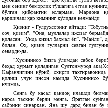
мен сенинг беморлик тўшагига ётган кунинг
бўлган қиёфангни эсларман. Мардона 
қаршилаш ҳар кимнинг қўлидан келмайди
Қизинг - Гулрухсоринг айтади: "Тобути
соч, қизим". "Она, муллалар ижозат бермай
қиласан: "Унда қизил бахмал ёп". "Майли", 
билан. Оҳ, қизил гулларни севган гулгун
севарди-да.
"Ҳуснинисо бизга ўлимдан сабоқ бериб
беҳад ҳурмат қиладиган Султонмурод ака(Ҳо
Кафанлигини кўриб, охирги тахтиравонида
қилиш учун инсон камида Ҳуснинисо бў
ичимда.
Сенга бу касал қандоқ илашди билм
нарса таскин берди менга. Яратган суйга
сабрини синаркан. Яна шу дард билан бу 