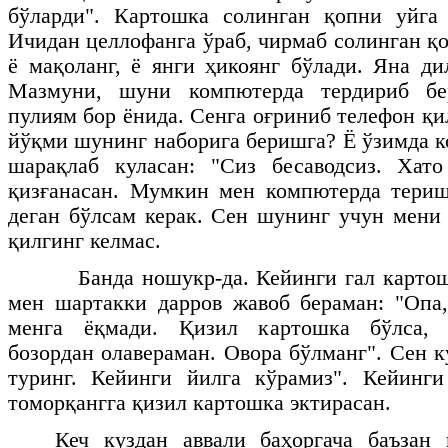
бўларди". Картошка солинган қопни уйга 
Ичидан целлофанга ўраб, чирмаб солинган қо
ё мақоланг, ё янги ҳикоянг бўлади. Яна ди
Мазмуни, шуни компютерда тердириб бе
пулиям бор ёнида. Сенга оғриниб телефон қи
йўқми шунинг наборига беришга? Ё ўзимда 
шарақлаб куласан: "Сиз бесаводсиз. Хато
қизғанасан. Мумкин мен компютерда териш
деган бўлсам керак. Сен шунинг учун мени
қилгинг келмас.
Банда ношукр-да. Кейинги гал картош
мен шартакки дарров жавоб бераман: "Опа
менга ёқмади. Қизил картошка бўлса, 
бозордан олавераман. Овора бўлманг". Сен 
туринг. Кейинги йилга кўрамиз". Кейинг
томорқангга қизил картошка эктирасан.
Кеч куздан аввали баҳоргача баъзан 