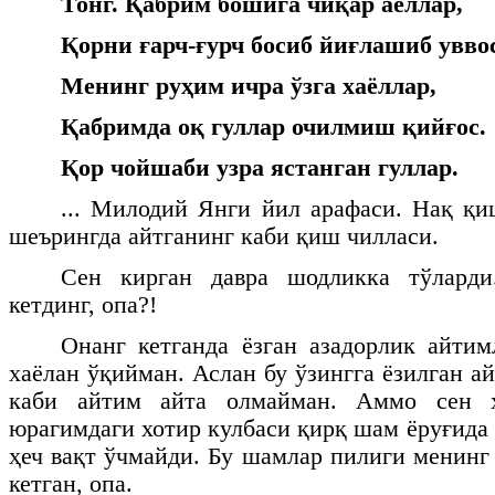
Тонг. Қабрим бошига чиқар аёллар,
Қорни ғарч-ғурч босиб йиғлашиб увво
Менинг руҳим ичра ўзга хаёллар,
Қабримда оқ гуллар очилмиш қийғос.
Қор чойшаби узра ястанган гуллар.
... Милодий Янги йил арафаси. Нақ қи
шеърингда айтганинг каби қиш чилласи.
Сен кирган давра шодликка тўларди
кетдинг, опа?!
Онанг кетганда ёзган азадорлик айти
хаёлан ўқийман. Аслан бу ўзингга ёзилган а
каби айтим айта олмайман. Аммо сен ҳ
юрагимдаги хотир кулбаси қирқ шам ёруғида
ҳеч вақт ўчмайди. Бу шамлар пилиги менинг
кетган, опа.