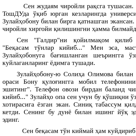
Сен жудаям чиройли рақсга тушасан. 
ТошДУда ўқиб юрган кезларингда универси
Зулайҳобону билан бирга қатнашган экансан
чиройли хиргойи қилишингни ҳамма билмайд
Сен "Галдир"ни қойилмақом қилиб 
"Беқасам тўнлар кийиб..." Мен эса, ма
Зулайҳобонуга бағишланган шеърингга ўз
куйлаганларинг ёдимга тушади.
Зулайҳобону-ю Солиҳа Олимова билан 
ораси Бону қулоғингга мобил телефонини
эшитинг". Телефон овози бирдан баланд чи
кийиб..." Зулайҳо опа сен учун бу қўшиқни ў
хотирасига ёзган экан. Синиқ табассум қил
кетди. Сенинг бу дунё билан ишинг йўқ э
эдинг.
Сен беқасам тўн киймай ҳам куйдириб к