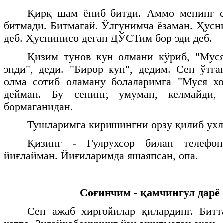
Қирқ шам ёниб битди. Аммо менинг с
битмади. Битмагай. Ўлгунимча ёзаман. Ҳусн
деб. Ҳуснинисо деган ДЎСТим бор эди деб.
Қизим тунов кун олмани кўриб, "Муся
энди", деди. "Бирор кун", дедим. Сен ўтга
олма сотиб оламану болаларимга "Муся хо
дейман. Бу сенинг, умуман, келмайди,
бормаганидан.
Тушларимга киришингни орзу қилиб ухл
Қизинг - Гулрухсор билан телефо
йиғлайман. Йиғиларимда яшаяпсан, опа.
Соғинчим - қамчингул дарё 
Сен ажаб хиргойилар қилардинг. Битт