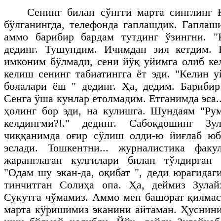
Сенинг билан сўнгги марта синглинг 
бўлганингда, телефонда гаплашдик. Гаплаш
аммо барибир бардам тутдинг ўзингни. "
дединг. Тушундим. Ичимдан зил кетдим. 
имконим бўлмади, сени йўқ уйимга олиб ке
келиш сенинг табиатингга ёт эди. "Келин 
болалари ёш " дединг. Ҳа, дедим. Бариби
Сенга ўша кунлар етолмадим. Етганимда эса.
ҳолинг бор эди, на кулишга. Шундаям "Ру
келдингми?!." дединг. Сабоқдошинг Зу
чиққанимда оғир сўлиш олди-ю йиғлаб ю
эслади. Тошкентни... журналистика факу
жаранглаган кулгилари билан тўлдирган
"Одам шу экан-да, оқибат ", деди юрагидаг
тинчитган Солиҳа опа. Ҳа, деймиз Зулай
Сукутга чўмамиз. Аммо мен башорат қилмаса
марта кўришимиз эканини айтаман. Ҳуснини