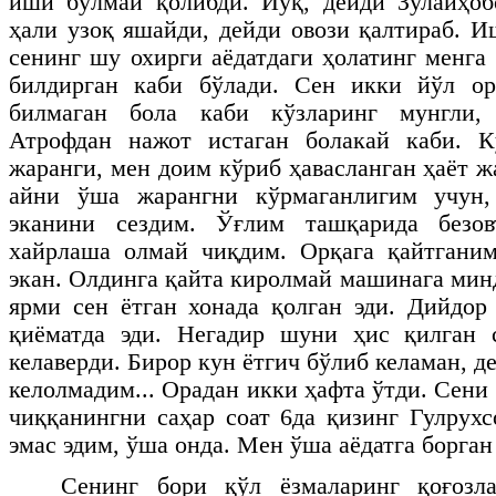
иши бўлмай қолибди. Йўқ, дейди Зулайҳоб
ҳали узоқ яшайди, дейди овози қалтираб. 
сенинг шу охирги аёдатдаги ҳолатинг менга
билдирган каби бўлади. Сен икки йўл о
билмаган бола каби кўзларинг мунгли, 
Атрофдан нажот истаган болакай каби. Кў
жаранги, мен доим кўриб ҳавасланган ҳаёт 
айни ўша жарангни кўрмаганлигим учун,
эканини сездим. Ўғлим ташқарида безов
хайрлаша олмай чиқдим. Орқага қайтганим
экан. Олдинга қайта киролмай машинага ми
ярми сен ётган хонада қолган эди. Дийдор
қиёматда эди. Негадир шуни ҳис қилган 
келаверди. Бирор кун ётгич бўлиб келаман, д
келолмадим... Орадан икки ҳафта ўтди. Сени 
чиққанингни саҳар соат 6да қизинг Гулрух
эмас эдим, ўша онда. Мен ўша аёдатга борган 
Сенинг бори қўл ёзмаларинг қоғозл