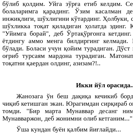
бўлиб қолдим. Уйга зўрға етиб келдим. С
болаларимга қарадинг. Ўзим касалман де
инжиқлиги, шўхлигини кўтардинг. Ҳолбуки, 
шўхликка тоқат қиладиган ҳолатда эдинг.
"Уйимга борай", деб Ўртақўрғонга кетдинг
ётдингу аммо менга билдиргинг келмади.
бўлади. Боласи учун қойим турадиган. Дўст
оғриб турсаям мардона турадиган. Матона
тоқатни қаердан олдинг, азизам?!..
Икки йўл орасида..
Жанозага ўн беш дақиқа кечикиб борд
чиқиб кетишган экан. Юрагимдан сирқираб о
томди. "Бир марта Мунаввар десанг ни
Мунавваржон, деб жонимни олиб кетганим..."
Ўша кундан буён қалбим йиғлайди...