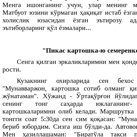
Менга ишонганинг учун, улар менинг му
Матбуот юзини кўрмаган ҳақиқат истаб ёзга
холислик юзасидан ёзган эътирозу ад
эътиборларинг қўл ёзмалари...
"Пикас картошка-ю семеренко
Сенга қилган эркаликларимни мен қон
рости.
Кузакнинг охирларида сен бехос
"Мунавваржон, картошка сотиб олманг қ
жўнатаман". Хўжанд - Ўртақўрғон йўлида
сенинг тонг саҳарда юклаганинг
картошкаларимни олиб келади. Маршрутка 
тонгги соат 5:30да сен сим қоқасан: "Мун
бериб юбордим. Сизга иш бўлди-да. Автовок
Мен ҳазиллашаман: "Биратўла такси п