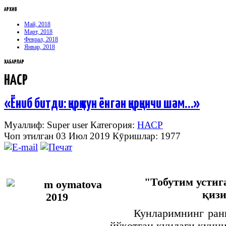
АРХИВ
Май, 2018
Март, 2018
Феврал, 2018
Январ, 2018
ХАБАРЛАР
НАСР
«Ёниб битди: қирқ кун ёнган қирқинчи шам…»
Муаллиф: Super user
Категория:
НАСР
Чоп этилган 03 Июл 2019
Кӯришлар: 1977
"Тобутим устига
қиз
Кунларимнинг ранг
йўқотган кундаги кунни