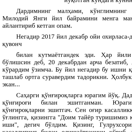
Дардимнинг малҳами, кўнглимнинг 
Милодий Янги йил байрамини менга ман
айлантириб кетган опам.
Негадир 2017 йил декабр ойи охирласа-
қувонч
билан кутмаётгандек эди. Ҳар йили
бўлишсин деб, 20 декабрдан арча безатиб,
кўрардим ўзимча. Бу йил негадир бу ишни қ
ташлаб ортга суравердим тадорикни. Ҳолбук
экан...
Саҳарги қўнғироқларга юрагим йўқ. Да
қўнғироғи билан эшитганман. Юраг
қўнғироқларни эшитгач. Сен оғир касаллик
ўғлингга, қизингга "Доим тайёр туришимиз к
иши", дегич бўлдим. Қизинг, Гулрухсор
касаллигинг билан олишаётганини кўриб,