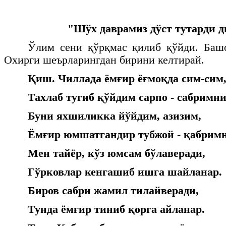
"Шўх даврамиз дўст тутарди д
Ўлим сени қўрқмас қилиб қўйди. Башо
Охирги шеърларингдан бирини келтирай.
Қиш. Чиллада ёмғир ёғмоқда сим-сим
Тахлаб тугиб қўйдим сарпо - сабримни
Буни яхшиликка йўйдим, азизим,
Ёмғир юмшатгандир тубжой - қабрим
Мен тайёр, кўз юмсам бўлаверади,
Гўрковлар кенгашиб ишга шайланар.
Биров сабри жамил тилайверади,
Тунда ёмғир тиниб қорга айланар.