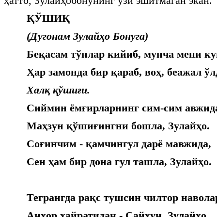
ҳатто, Зулайҳобонунинг ўзи эшитмаган экан.
ҚЎШИҚ
(Дугонам Зулайҳо Бонуга)
Беқасам тўнлар кийиб, мунча мени ку
Ҳар замонда бир қараб, воҳ, беажал ўл
Халқ қўшиғи.
Сиймин ёмғирларнинг сим-сим авжид
Маҳзун қўшиғингни бошла, Зулайҳо.
Соғинчим - қамчингул дарё мавжида,
Сен ҳам бир дона гул ташла, Зулайҳо.
Тегрангда рақс тушсин чилтор навола
Анҳор ҳайратидан - Сайҳун, Зулайҳо.