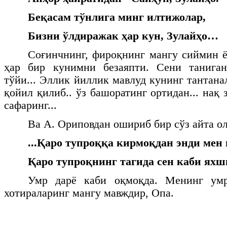
Беқасам тўнлига минг илтижолар,
Бизни ўлдиражак ҳар кун, Зулайҳо…
Соғинчнинг, фироқнинг мангу сиймин ё
ҳар бир кунимни безаяпти. Сени таниган
тўйи... Эллик йиллик мавлуд кунинг тантана
қойил қилиб.. ўз башоратинг ортидан... нақ
сафаринг...
Ва А. Ориповдан ошириб бир сўз айта о
...Қаро тупроққа кирмоқдан энди мен 
Қаро тупроқнинг тагида сен каби яхши
Умр дарё каби оқмоқда. Менинг умр
хотираларинг мангу мавждир, Опа.