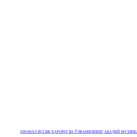
АНОМАЛ ИССИҚ ҲАРОРАТ ВА ЎЛКАМИЗНИНГ АБАДИЙ МУЗЛИК