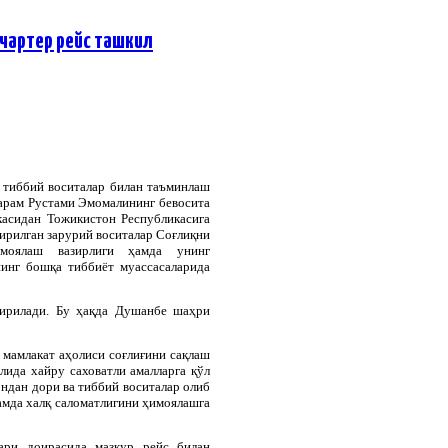
чартер рейс ташкил
 тиббий воситалар билан таъминлаш
арам Рустами Эмомалининг бевосита
асидан Тожикистон Республикасига
тирилган зарурий воситалар Соғлиқни
моялаш вазирлиги ҳамда унинг
нинг бошқа тиббиёт муассасаларида
ширилади. Бу ҳақда Душанбе шаҳри
 мамлакат аҳолиси соғлиғини сақлаш
ида хайру саховатли амалларга қўл
дан дори ва тиббий воситалар олиб
амда халқ саломатлигини ҳимоялашга
ари доирасида мазкур рейс билан