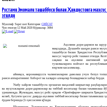
Рустами Эмомали ташаббуси билан Ҳиндистонга махсус 
этилди
Муаллиф: Super user
Категория:
СИЁСАТ
Чоп этилган 12 Май 2020
Кӯришлар: 3084
Аҳолини дори-дармон ва зарур
мақсадида, Душанбе шаҳри раиси муҳт
ташаббуси билан Ҳиндистон Республик
махсус чартер рейс ташкил этилди. Кел
сақлаш ва аҳолини ижтимоий ҳи
тузилмаларига пойтахт ва республика
юқумли касалликлар,
айниқса, коронавирусга чалинганларни даволаш учун бепул топ
раиси аппаратининг Ахборот ва халқаро алоқалар бошқармаси хабар берди.
Ушбу хайрли ташаббусга эргашган маҳаллий ширкатлар раҳбарлари
ва муҳтожларни дори-дармонлар ва тиббий воситалар билан таъминлаш йўл
уришмоқда. Жумладан, махсус рейс орқали «Ориёнфарм» ширкати Ҳиндистон
келиб, бугунги ҳассос даврда аҳолини тиббий воситалар билан таъминлаш ҳ
ёрдам беришда ўз ҳиссасини қўшди.
Шунингдек, Тожикистон ва Ҳиндистоннинг дўстона муносабатл