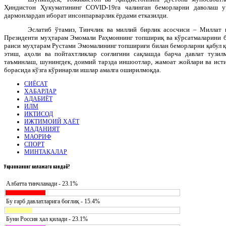
Ҳиндистон Ҳукуматининг
COVID
-19га чалинган беморларни даволаш у
дармонлардан иборат инсонпарварлик ёрдами етказилди.
Эслатиб ўтамиз, Тинчлик ва миллий бирлик асосчиси – Миллат 
Президенти муҳтарам Эмомали Раҳмоннинг топшириқ ва кўрсатмаларини
раиси муҳтарам Рустами Эмомалининг топшириғи билан беморларни қабул қ
этиш, аҳоли ва пойтахтликлар соғлигини сақлашда барча давлат тузил
таъминлаш, шунингдек, доимий тарзда иншоотлар, жамоат жойлари ва ист
борасида кўзга кўринарли ишлар амалга оширилмоқда.
СИЁСАТ
ХАБАРЛАР
АДАБИЁТ
ИЛМ
ИҚТИСОД
ИЖТИМОИЙ ҲАЁТ
МАДАНИЯТ
МАОРИФ
СПОРТ
МИНТАҚАЛАР
Украинанинг
келажаги кандай?
Албатта тинчланади - 23.1%
Бу ғарб давлатларига боғлиқ - 15.4%
Буни Россия ҳал қилади - 23.1%