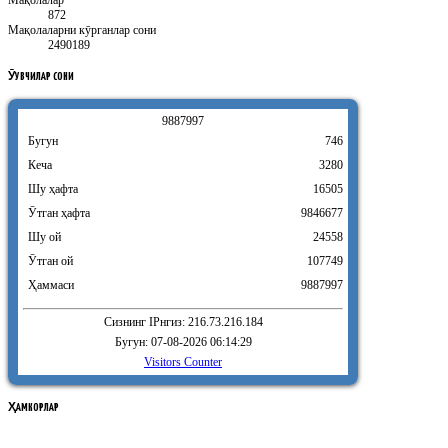
872
Мақолаларни кӯрганлар сони
2490189
ӮҚУВЧИЛАР
СОНИ
9
8
8
7
9
9
7
Бугун
746
Кеча
3280
Шу ҳафта
16505
Ӯтган ҳафта
9846677
Шу ой
24558
Ӯтган ой
107749
Ҳаммаси
9887997
Сизнинг IPнгиз: 216.73.216.184
Бугун: 07-08-2026 06:14:29
Visitors Counter
ҲАМКОРЛАР