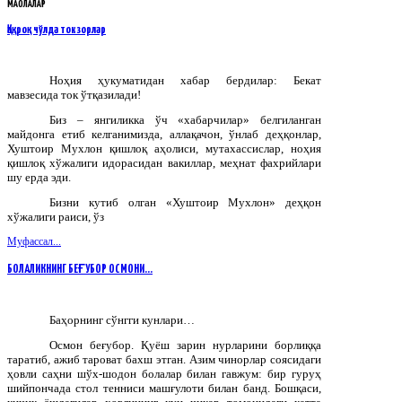
МАҚОЛАЛАР
Қақроқ чўлда токзорлар
Ноҳия ҳукуматидан хабар бердилар: Бекат
мавзесида ток ўтқазилади!
Биз – янгиликка ўч «хабарчилар» белгиланган
майдонга етиб келганимизда, аллақачон, ўнлаб деҳқонлар,
Хуштоир Мухлон қишлоқ аҳолиси, мутахассислар, ноҳия
қишлоқ хўжалиги идорасидан вакиллар, меҳнат фахрийлари
шу ерда эди.
Бизни кутиб олган «Хуштоир Мухлон» деҳқон
хўжалиги раиси, ўз
Муфассал...
БОЛАЛИКНИНГ БЕҒУБОР ОСМОНИ…
Баҳорнинг сўнгги кунлари…
Осмон беғубор. Қуёш зарин нурларини борлиққа
таратиб, ажиб тароват бахш этган. Азим чинорлар соясидаги
ҳовли саҳни шўх-шодон болалар билан гавжум: бир гуруҳ
шийпончада стол тенниси машғулоти билан банд. Бошқаси,