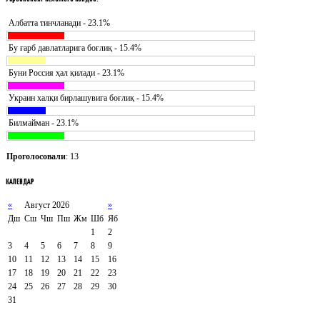
Албатта тинчланади - 23.1%
Бу ғарб давлатларига боғлиқ - 15.4%
Буни Россия ҳал қилади - 23.1%
Украин халқи бирлашувига боғлиқ - 15.4%
Билмайман - 23.1%
Проголосовали
: 13
КАЛЕНДАР
«
Август 2026
»
Дш
Сш
Чш
Пш
Жм
Шб
Яб
1
2
3
4
5
6
7
8
9
10
11
12
13
14
15
16
17
18
19
20
21
22
23
24
25
26
27
28
29
30
31