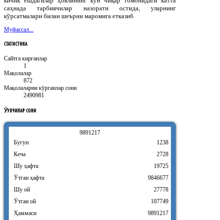
кичик ёшдагилар ҳовлининг кун чиқар томонидаги катта
саҳнада тарбиячилар назорати остида, уларнинг
кўрсатмалари билан шеърни маромига етказиб
Муфассал...
СТАТИСТИКА
Сайтга кирганлар
1
Мақолалар
872
Мақолаларни кӯрганлар сони
2490981
ӮҚУВЧИЛАР
СОНИ
9
8
9
1
2
1
7
Бугун
1238
Кеча
2728
Шу ҳафта
19725
Ӯтган ҳафта
9846677
Шу ой
27778
Ӯтган ой
107749
Ҳаммаси
9891217