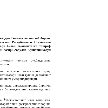
ргоҳида Тинчлик ва миллий бирлик
кистон Республикаси Президенти
ари билан Тожикистонга ташриф
ош вазири Абдулла Ариповни қабул
мулоқоти чоғида суҳбатдошлар
кистон
лат чегараси масалаларига доир
натижалари икки қўшни давлатнинг
ланишига умид билдиришди.
рни янада ривожлантиришга биринчи
ан бу алоқаларнинг келажакда янги
а Ўзбекистоннинг икки томонлама
артараф этиш, фуқароларнинг бориш-
 пасайтириш, мавжуд темир йўллар