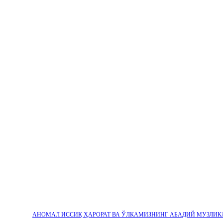
АНОМАЛ ИССИҚ ҲАРОРАТ ВА ЎЛКАМИЗНИНГ АБАДИЙ МУЗЛИК