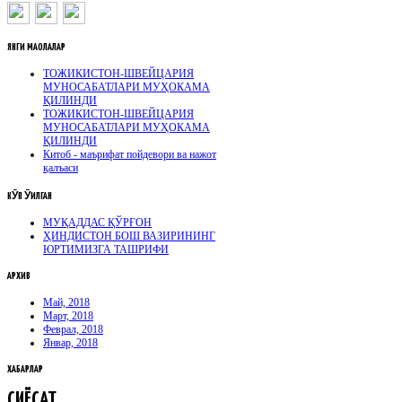
ЯНГИ
МАҚОЛАЛАР
ТОЖИКИСТОН-ШВЕЙЦАРИЯ
МУНОСАБАТЛАРИ МУҲОКАМА
ҚИЛИНДИ
ТОЖИКИСТОН-ШВЕЙЦАРИЯ
МУНОСАБАТЛАРИ МУҲОКАМА
ҚИЛИНДИ
Китоб - маърифат пойдевори ва нажот
қалъаси
КӮП
ӮҚИЛГАН
МУҚАДДАС ҚЎРҒОН
ҲИНДИСТОН БОШ ВАЗИРИНИНГ
ЮРТИМИЗГА ТАШРИФИ
АРХИВ
Май, 2018
Март, 2018
Феврал, 2018
Январ, 2018
ХАБАРЛАР
СИЁСАТ