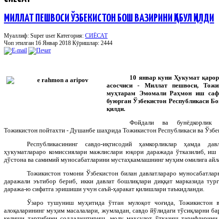
МИЛЛАТ ПЕШВОСИ ЎЗБЕКИСТОН БОШ ВАЗИРИНИ ҚАБУЛ ҚИЛДИ
Муаллиф: Super user
Категория:
СИЁСАТ
Чоп этилган 16 Январ 2018
Кӯришлар: 2444
10 январ куни Ҳукумат қаро
асосчиси - Миллат пешвоси, Тожи
муҳтарам Эмомали Раҳмон иш саф
буюрган Ўзбекистон Республикаси Б
қилди.
Фойдали ва бунёдкорлик 
Тожикистон пойтахти - Душанбе шаҳрида Тожикистон Республикаси ва Ўзбе
Республикасининг савдо-иқтисодий ҳамкорликлар ҳамда дав
ҳукуматлараро комиссиялари мажлислари юқори даражада ўтказилиб, иш 
дўстона ва самимий муносабатларини мустаҳкамлашнинг муҳим омилига ай
Тожикистон томони Ўзбекистон билан давлатлараро муносабатла
даражали эътибор бериб, икки давлат бошлиқлари диққат марказида тург
даража-ю сифатга эришиши учун саъй-ҳаракат қилишлари таъкидланди.
Ўзаро тушуниш муҳитида ўтган мулоқот чоғида, Тожикистон в
алоқаларининг муҳим масалалари, жумладан, савдо йўлидаги тўсиқларни б
келиши тартибини соддалаштириш, молу маҳсулот ўтказиш тарифларини