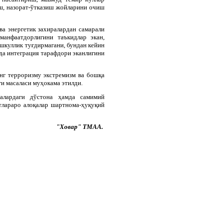
аш, назорат-ўтказиш жойларини очиш
а энергетик захиралардан самарали
манфаатдорлигини таъкидлар экан,
шкуллик туғдирмагани, бундан кейин
ида интеграция тарафдори эканлигини
нг терроризму экстремизм ва бошқа
и масаласи муҳокама этилди.
алардаги дўстона ҳамда самимий
тлараро алоқалар шартнома-ҳуқуқий
"Ховар" ТМАА.