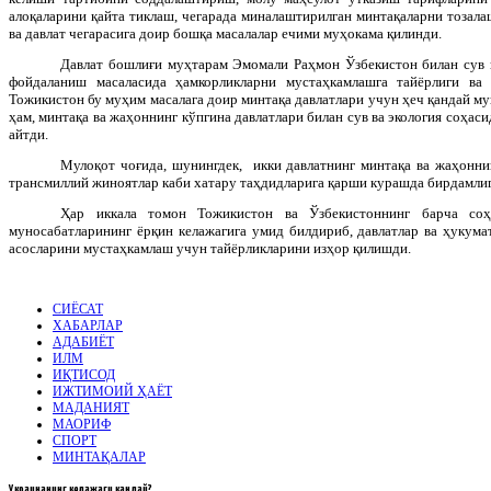
алоқаларини қайта тиклаш, чегарада миналаштирилган минтақаларни тозал
ва давлат чегарасига доир бошқа масалалар ечими муҳокама қилинди.
Давлат бошлиғи муҳтарам Эмомали Раҳмон Ўзбекистон билан сув в
фойдаланиш масаласида ҳамкорликларни мустаҳкамлашга тайёрлиги ва 
Тожикистон бу муҳим масалага доир минтақа давлатлари учун ҳеч қандай му
ҳам, минтақа ва жаҳоннинг кўпгина давлатлари билан сув ва экология соҳас
айтди.
Мулоқот чоғида, шунингдек, икки давлатнинг минтақа ва жаҳонни
трансмиллий жиноятлар каби хатару таҳдидларига қарши курашда бирдамлиг
Ҳар иккала томон Тожикистон ва Ўзбекистоннинг барча соҳ
муносабатларининг ёрқин келажагига умид билдириб, давлатлар ва ҳукума
асосларини мустаҳкамлаш учун тайёрликларини изҳор қилишди.
СИЁСАТ
ХАБАРЛАР
АДАБИЁТ
ИЛМ
ИҚТИСОД
ИЖТИМОИЙ ҲАЁТ
МАДАНИЯТ
МАОРИФ
СПОРТ
МИНТАҚАЛАР
Украинанинг
келажаги кандай?