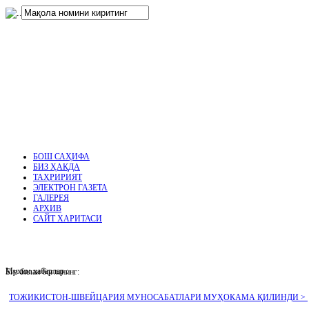
нглар
.
БОШ САҲИФА
БИЗ ҲАҚДА
ТАҲРИРИЯТ
ЭЛЕКТРОН ГАЗЕТА
ГАЛЕРЕЯ
АРХИВ
САЙТ ХАРИТАСИ
Муҳим хабарлар :
Биз билан боғланинг:
ТОЖИКИСТОН-ШВЕЙЦАРИЯ МУНОСАБАТЛАРИ МУҲОКАМА ҚИЛИНДИ >