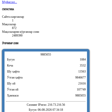
Муфассал...
СТАТИСТИКА
Сайтга кирганлар
1
Мақолалар
872
Мақолаларни кӯрганлар сони
2489390
ӮҚУВЧИЛАР
СОНИ
9
8
8
5
0
5
5
Бугун
1084
Кеча
3532
Шу ҳафта
13563
Ӯтган ҳафта
9846677
Шу ой
21616
Ӯтган ой
107749
Ҳаммаси
9885055
Сизнинг IPнгиз: 216.73.216.56
Бугун: 06-08-2026 07:34:18