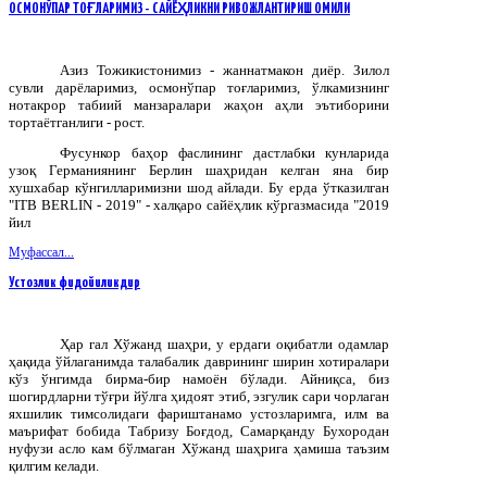
ОСМОНЎПАР ТОҒЛАРИМИЗ - САЙЁҲЛИКНИ РИВОЖЛАНТИРИШ ОМИЛИ
Азиз Тожикистонимиз - жаннатмакон диёр. Зилол
сувли дарёларимиз, осмонўпар тоғларимиз, ўлкамизнинг
нотакрор табиий манзаралари жаҳон аҳли эътиборини
тортаётганлиги - рост.
Фусункор баҳор фаслининг дастлабки кунларида
узоқ Германиянинг Берлин шаҳридан келган яна бир
хушхабар кўнгилларимизни шод айлади. Бу ерда ўтказилган
"
ITB
BERLIN
- 2019" - халқаро сайёҳлик кўргазмасида "2019
йил
Муфассал...
Устозлик фидойиликдир
Ҳар гал Хўжанд шаҳри, у ердаги оқибатли одамлар
ҳақида ўйлаганимда талабалик даврининг ширин хотиралари
кўз ўнгимда бирма-бир намоён бўлади. Айниқса, биз
шогирдларни тўғри йўлга ҳидоят этиб, эзгулик сари чорлаган
яхшилик тимсолидаги фариштанамо устозларимга, илм ва
маърифат бобида Табризу Боғдод, Самарқанду Бухородан
нуфузи асло кам бўлмаган Хўжанд шаҳрига ҳамиша таъзим
қилгим келади.