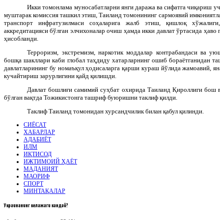
Икки томонлама муносабатларни янги даража ва сифатга чиқариш у
муштарак комиссия ташкил этиш, Таиланд томонининг сармоявий имкониятла
транспорт инфратузилмаси соҳаларига жалб этиш, қишлоқ хўжалиги
аккредитацияси бўлган элчихоналар очиш ҳамда икки давлат ўртасида ҳаво 
ҳисобланди.
Терроризм, экстремизм, наркотик моддалар контрабандаси ва у
бошқа шакллари каби глобал таҳдиду хатарларнинг ошиб бораётганидан та
давлатларининг бу номаъқул ҳодисаларга қарши кураш йўлида жамоавий, ян
кучайтириш зарурлигини қайд қилишди.
Давлат бошлиғи самимий суҳбат охирида Таиланд Қироллиги бош в
бўлган вақтда Тожикистонга ташриф буюришни таклиф қилди.
Таклиф Таиланд томонидан хурсандчилик билан қабул қилинди.
СИЁСАТ
ХАБАРЛАР
АДАБИЁТ
ИЛМ
ИҚТИСОД
ИЖТИМОИЙ ҲАЁТ
МАДАНИЯТ
МАОРИФ
СПОРТ
МИНТАҚАЛАР
Украинанинг
келажаги кандай?