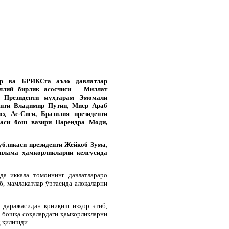
ар ва БРИКСга аъзо давлатлар
ллий бирлик асосчиси – Миллат
и Президенти муҳтарам Эмомали
енти Владимир Путин, Миср Араб
оҳ Ас-Сиси, Бразилия президенти
каси бош вазири Нарендра Моди,
убликаси президенти Жейкоб Зума,
нлама ҳамкорликларни келгусида
а иккала томоннинг давлатлараро
, мамлакатлар ўртасида алоқаларни
 даражасидан қониқиш изҳор этиб,
н бошқа соҳалардаги ҳамкорликларни
 қилишди.