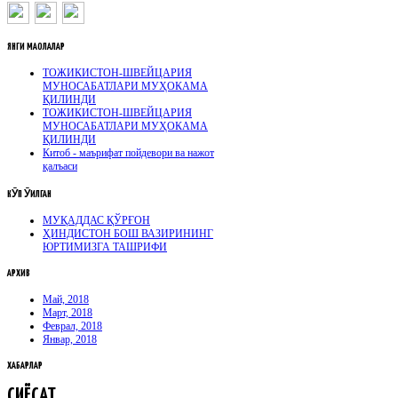
ЯНГИ
МАҚОЛАЛАР
ТОЖИКИСТОН-ШВЕЙЦАРИЯ
МУНОСАБАТЛАРИ МУҲОКАМА
ҚИЛИНДИ
ТОЖИКИСТОН-ШВЕЙЦАРИЯ
МУНОСАБАТЛАРИ МУҲОКАМА
ҚИЛИНДИ
Китоб - маърифат пойдевори ва нажот
қалъаси
КӮП
ӮҚИЛГАН
МУҚАДДАС ҚЎРҒОН
ҲИНДИСТОН БОШ ВАЗИРИНИНГ
ЮРТИМИЗГА ТАШРИФИ
АРХИВ
Май, 2018
Март, 2018
Феврал, 2018
Январ, 2018
ХАБАРЛАР
СИЁСАТ