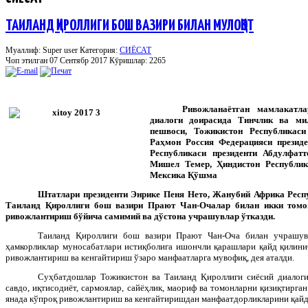
ТАИЛАНД ҚИРОЛЛИГИ БОШ ВАЗИРИ БИЛАН МУЛОҚОТ
Муаллиф: Super user
Категория:
СИЁСАТ
Чоп этилган 07 Сентябр 2017
Кӯришлар: 2265
Ривожланаётган мамлакатл
диалоги доирасида Тинчлик ва ми
пешвоси, Тожикистон Республикас
Раҳмон Россия Федерацияси презид
Республикаси президенти Абдулфатт
Мишел Темер, Ҳиндистон Республи
Мексика Қўшма
Штатлари президенти Энрике Пеня Нето, Жанубий Африка Респ
Таиланд Қироллиги бош вазири Прают Чан-Очалар билан икки томо
ривожлантириш бўйича самимий ва дўстона учрашувлар ўтказди.
Таиланд Қироллиги бош вазири Прают Чан-Оча билан учрашувд
ҳамкорликлар муносабатлари истиқболига ишончли қарашлари қайд қилиниб
ривожлантириш ва кенгайтириш ўзаро манфаатларга мувофиқ, дея аталди.
Суҳбатдошлар Тожикистон ва Таиланд Қироллиги сиёсий диалоги
савдо, иқтисодиёт, сармоялар, сайёҳлик, маориф ва томонларни қизиқтирга
янада кўпроқ ривожлантириш ва кенгайтиришдан манфаатдорликларини қайд