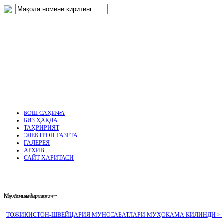
нглар
.
БОШ САҲИФА
БИЗ ҲАҚДА
ТАҲРИРИЯТ
ЭЛЕКТРОН ГАЗЕТА
ГАЛЕРЕЯ
АРХИВ
САЙТ ХАРИТАСИ
Муҳим хабарлар :
Биз билан боғланинг:
ТОЖИКИСТОН-ШВЕЙЦАРИЯ МУНОСАБАТЛАРИ МУҲОКАМА ҚИЛИНДИ >