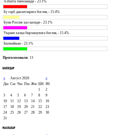
Албатта тинчланади - 23.1%
Бу ғарб давлатларига боғлиқ - 15.4%
Буни Россия ҳал қилади - 23.1%
Украин халқи бирлашувига боғлиқ - 15.4%
Билмайман - 23.1%
Проголосовали
: 13
КАЛЕНДАР
«
Август 2026
»
Дш
Сш
Чш
Пш
Жм
Шб
Яб
1
2
3
4
5
6
7
8
9
10
11
12
13
14
15
16
17
18
19
20
21
22
23
24
25
26
27
28
29
30
31
МАҚОЛАЛАР