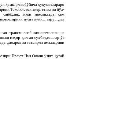
чун ҳамкорлик бўйича ҳукуматлараро
рини Тожикистон энергетика ва йўл-
, сайёҳлик, икки мамлакатда ҳам
парвозларини йўлга қўйиш зарур, дея
юшган трансмиллий жиноятчиликнинг
швиш изҳор қилган суҳбатдошлар ўз
ада фаолроқ ва таъсирли амалларини
азири Прают Чан-Очани ўзига қулай