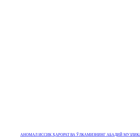
АНОМАЛ ИССИҚ ҲАРОРАТ ВА ЎЛКАМИЗНИНГ АБАДИЙ МУЗЛИК