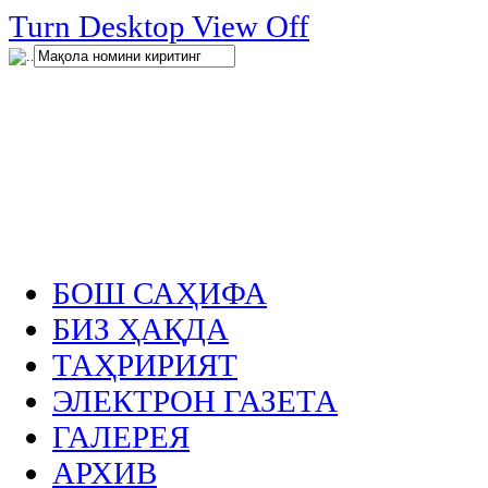
нглар
Turn Desktop View Off
.
БОШ САҲИФА
БИЗ ҲАҚДА
ТАҲРИРИЯТ
ЭЛЕКТРОН ГАЗЕТА
ГАЛЕРЕЯ
АРХИВ