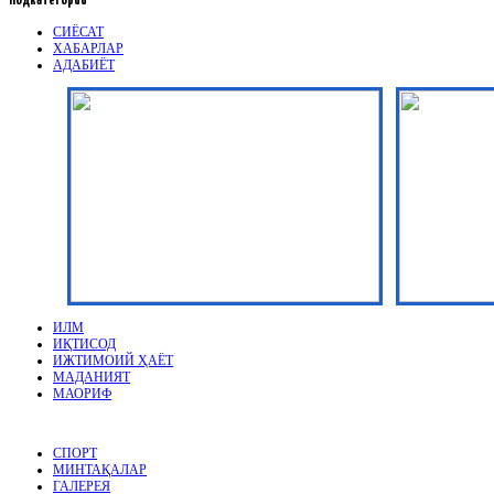
Подкатегории
СИЁСАТ
ХАБАРЛАР
АДАБИЁТ
ИЛМ
ИҚТИСОД
ИЖТИМОИЙ ҲАЁТ
МАДАНИЯТ
МАОРИФ
СПОРТ
МИНТАҚАЛАР
ГАЛЕРЕЯ