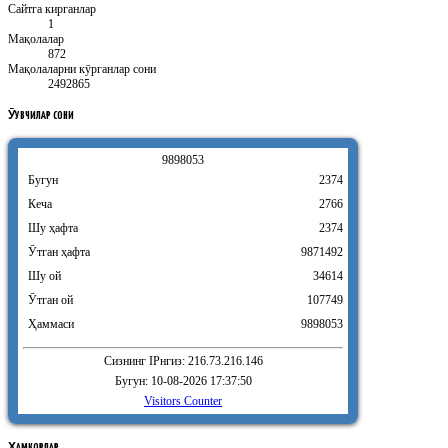
Сайтга кирганлар
1
Мақолалар
872
Мақолаларни кӯрганлар сони
2492865
ӮҚУВЧИЛАР
СОНИ
9
8
9
8
0
5
3
Бугун
2374
Кеча
2766
Шу ҳафта
2374
Ӯтган ҳафта
9871492
Шу ой
34614
Ӯтган ой
107749
Ҳаммаси
9898053
Сизнинг IPнгиз: 216.73.216.146
Бугун: 10-08-2026 17:37:50
Visitors Counter
ҲАМКОРЛАР