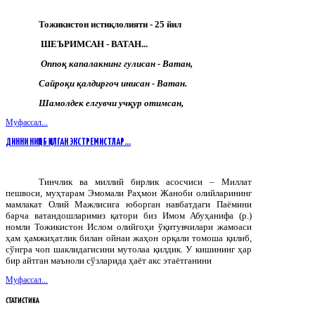
Тожикистон истиқлолияти - 25 йил
ШЕЪРИМСАН - ВАТАН...
Оппоқ капалакнинг гулисан - Ватан,
Сайроқи қалдирғоч инисан - Ватан.
Шамолдек елгувчи учқур отимсан,
Муфассал...
ДИННИ НИҚОБ ҚИЛГАН ЭКСТРЕМИСТЛАР…
Тинчлик ва миллий бирлик асосчиси – Миллат
пешвоси, муҳтарам Эмомали Раҳмон Жаноби олийларининг
мамлакат Олий Мажлисига юборган навбатдаги Паёмини
барча ватандошларимиз қатори биз Имом Абуҳанифа (р.)
номли Тожикистон Ислом олийгоҳи ўқитувчилари жамоаси
ҳам ҳамжиҳатлик билан ойнаи жаҳон орқали томоша қилиб,
сўнгра чоп шаклидагисини мутолаа қилдик. У кишининг ҳар
бир айтган маъноли сўзларида ҳаёт акс этаётганини
Муфассал...
СТАТИСТИКА