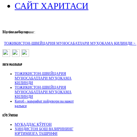
САЙТ ХАРИТАСИ
Муҳим хабарлар :
Биз билан боғланинг:
ТОЖИКИСТОН-ШВЕЙЦАРИЯ МУНОСАБАТЛАРИ МУҲОКАМА ҚИЛИНДИ >
ЯНГИ
МАҚОЛАЛАР
ТОЖИКИСТОН-ШВЕЙЦАРИЯ
МУНОСАБАТЛАРИ МУҲОКАМА
ҚИЛИНДИ
ТОЖИКИСТОН-ШВЕЙЦАРИЯ
МУНОСАБАТЛАРИ МУҲОКАМА
ҚИЛИНДИ
Китоб - маърифат пойдевори ва нажот
қалъаси
КӮП
ӮҚИЛГАН
МУҚАДДАС ҚЎРҒОН
ҲИНДИСТОН БОШ ВАЗИРИНИНГ
ЮРТИМИЗГА ТАШРИФИ