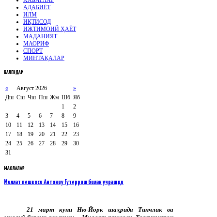
АДАБИЁТ
ИЛМ
ИҚТИСОД
ИЖТИМОИЙ ҲАЁТ
МАДАНИЯТ
МАОРИФ
СПОРТ
МИНТАҚАЛАР
КАЛЕНДАР
«
Август 2026
»
Дш
Сш
Чш
Пш
Жм
Шб
Яб
1
2
3
4
5
6
7
8
9
10
11
12
13
14
15
16
17
18
19
20
21
22
23
24
25
26
27
28
29
30
31
МАҚОЛАЛАР
Миллат пешвоси Антониу Гутерриш билан учрашди
21 март куни Ню-Йорк шаҳрида Тинчлик ва