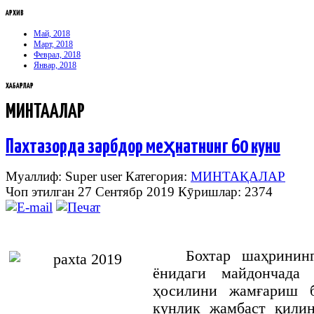
АРХИВ
Май, 2018
Март, 2018
Феврал, 2018
Январ, 2018
ХАБАРЛАР
МИНТАҚАЛАР
Пахтазорда зарбдор меҳнатнинг 60 куни
Муаллиф: Super user
Категория:
МИНТАҚАЛАР
Чоп этилган 27 Сентябр 2019
Кӯришлар: 2374
Бохтар
шаҳринин
ёнидаги
майдончада
ҳосилини
жамғариш
кунлик
жамбаст
қили