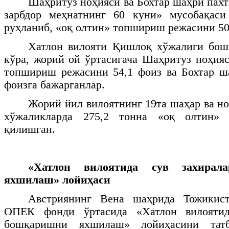
Шаҳритуз ноҳияси ва Бохтар шаҳри пахт
зарбдор меҳнатнинг 60 куни» мусобақас
руҳланиб, «оқ олтин» топшириш режасини 5
Хатлон вилояти Қишлоқ хўжалиги бош
кўра, жорий ой ўртасигача Шаҳритуз ноҳияс
топшириш режасини 54,1 фоиз ва Бохтар ш
фоизга бажарганлар.
Жорий йил вилоятнинг 19та шаҳар ва но
хўжаликларда 275,2 тонна «оқ олтин»
қилишган.
«Хатлон вилоятида сув захирал
яхшилаш» лойиҳаси
Австриянинг Вена шаҳрида Тожикист
ОПЕК фонди ўртасида «Хатлон вилоятид
бошқаришни яхшилаш» лойиҳасини тат