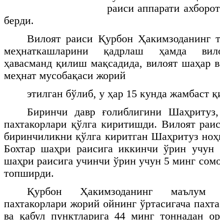
раиси аппарати ахборо
берди.
Вилоят раиси Қурбон Ҳакимзоданинг т
меҳнаткашларини қадрлаш ҳамда вило
ҳавасманд қилиш мақсадида, вилоят шаҳар в
меҳнат мусобақаси жорий
этилган бўлиб, у ҳар 15 кунда жамбаст 
Биринчи давр ғолиблигини Шаҳритуз,
пахтакорлари қўлга киритишди. Вилоят раис
биринчиликни қўлга киритган Шаҳритуз ноҳи
Бохтар шаҳри раисига иккинчи ўрин учун 
шаҳри раисига учинчи ўрин учун 5 минг сом
топширди.
Қурбон Ҳакимзоданинг маълум 
пахтакорлари жорий ойнинг ўртасигача пахт
ва қабул пунктларига 44 минг тоннадан о