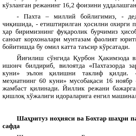
кўзланган режанинг 16,2 фоизини уддалашган
- Пахта – миллий бойлигимиз, - де
чиқишида, - етиштирилган ҳосилни охирги п
ҳар биримизнинг фуқаролик бурчимиз ҳисоб
саноат корхоналари мунтазам фаолият юри
бойитишда бу омил катта таъсир кўрсатади.
Йиғилиш сўнгида Қурбон Ҳакимзода ви
ишонч билдириб, вилоятда «Пахтазорда за
куни» эълон қилишни таклиф қилди. «
меҳнатнинг 60 куни» мусобақаси 16 ноябр
жамбаст қилинади. Йиллик режани бажарга
қишлоқ хўжалиги идораларига енгил машинал
Шаҳритуз ноҳияси ва Бохтар шаҳри п
сафда