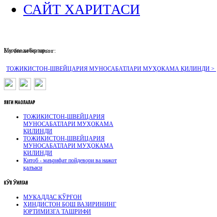
САЙТ ХАРИТАСИ
Муҳим хабарлар :
Биз билан боғланинг:
ТОЖИКИСТОН-ШВЕЙЦАРИЯ МУНОСАБАТЛАРИ МУҲОКАМА ҚИЛИНДИ >
ЯНГИ
МАҚОЛАЛАР
ТОЖИКИСТОН-ШВЕЙЦАРИЯ
МУНОСАБАТЛАРИ МУҲОКАМА
ҚИЛИНДИ
ТОЖИКИСТОН-ШВЕЙЦАРИЯ
МУНОСАБАТЛАРИ МУҲОКАМА
ҚИЛИНДИ
Китоб - маърифат пойдевори ва нажот
қалъаси
КӮП
ӮҚИЛГАН
МУҚАДДАС ҚЎРҒОН
ҲИНДИСТОН БОШ ВАЗИРИНИНГ
ЮРТИМИЗГА ТАШРИФИ