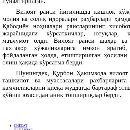
йўналтирилган.
Вилоят раиси йиғилишда қишлоқ хўж
молия ва солиқ идоралари раҳбарлари ҳам
Қабодиён ноҳиялари раисларининг ҳисобо
жараёнидаги кўрсаткичлар, ютуқлар, 
маълумот олди. Вилоят раиси шаҳар ва 
пахтакор хўжаликларига имкон яратиб
фойдаланган ҳолда, етиштирилган ҳосилни
олиш ҳақида кўрсатма берди.
Шунингдек, Қурбон Ҳакимзода вилоят 
ташкилот ва муассасалари раҳбарларига
камчиликларни қисқа муддатда бартараф эти
қўйиш юзасидан аниқ топшириқлар берди.
СИЁСАТ
ХАБАРЛАР