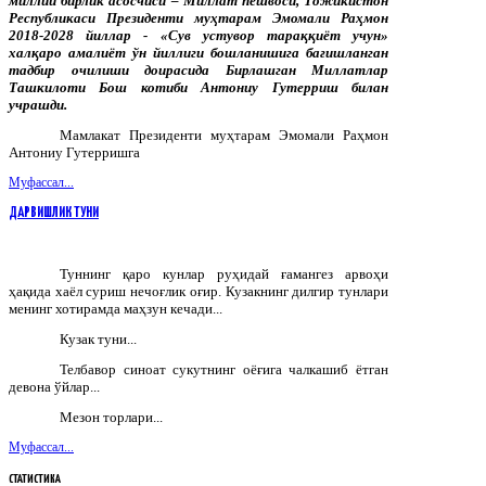
миллий бирлик асосчиси – Миллат пешвоси, Тожикистон
Республикаси Президенти муҳтарам Эмомали Раҳмон
2018-2028 йиллар - «Сув устувор тараққиёт учун»
халқаро амалиёт ўн йиллиги бошланишига бағишланган
тадбир очилиши доирасида Бирлашган Миллатлар
Ташкилоти Бош котиби Антониу Гутерриш билан
учрашди.
Мамлакат Президенти муҳтарам Эмомали Раҳмон
Антониу Гутерришга
Муфассал...
ДАРВИШЛИК ТУНИ
Туннинг қаро кунлар руҳидай ғамангез арвоҳи
ҳақида хаёл суриш нечоғлик оғир. Кузакнинг дилгир тунлари
менинг хотирамда маҳзун кечади...
Кузак туни...
Телбавор синоат сукутнинг оёғига чалкашиб ётган
девона ўйлар...
Мезон торлари...
Муфассал...
СТАТИСТИКА