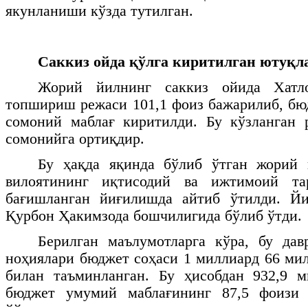
якунланиши кўзда тутилган.
Саккиз ойда қўлга киритилган ютуқл
Жорий йилнинг саккиз ойида Хатл
топшириш режаси 101,1 фоиз бажарилиб, бю
сомоний маблағ киритилди. Бу кўзланган 
сомонийга ортиқдир.
Бу ҳақда яқинда бўлиб ўтган жорий
вилоятининг иқтисодий ва ижтимоий тар
бағишланган йиғилишда айтиб ўтилди. Й
Қурбон Ҳакимзода бошчилигида бўлиб ўтди.
Берилган маълумотларга кўра, бу дав
ноҳиялари бюджет соҳаси 1 миллиард 66 ми
билан таъминланган. Бу ҳисобдан 932,9 
бюджет умумий маблағининг 87,5 фоизи 