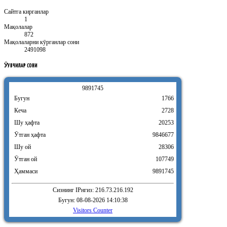
Сайтга кирганлар
1
Мақолалар
872
Мақолаларни кӯрганлар сони
2491098
ӮҚУВЧИЛАР
СОНИ
9
8
9
1
7
4
5
Бугун
1766
Кеча
2728
Шу ҳафта
20253
Ӯтган ҳафта
9846677
Шу ой
28306
Ӯтган ой
107749
Ҳаммаси
9891745
Сизнинг IPнгиз: 216.73.216.192
Бугун: 08-08-2026 14:10:38
Visitors Counter