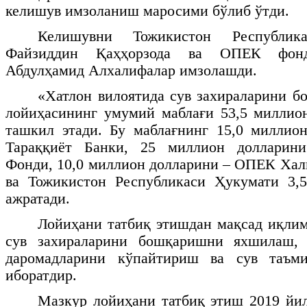
келишув имзоланиш маросими бўлиб ўтди.
Келишувни Тожикистон Республи
Файзиддин Қаҳҳорзода ва ОПЕК фон
Абдулҳамид Алхалифалар имзолашди.
«Хатлон вилоятида сув захираларини 
лойиҳасининг умумий маблағи 53,5 миллио
ташкил этади. Бу маблағнинг 15,0 миллио
Тараққиёт Банки, 25 миллион долларини
Фонди, 10,0 миллион долларини – ОПЕК Хал
ва Тожикистон Республикаси Ҳукумати 3,
ажратади.
Лойиҳани татбиқ этишдан мақсад иқли
сув захираларини бошқаришни яхшилаш, 
даромадларини кўпайтириш ва сув таъм
иборатдир.
Мазкур лойиҳани татбиқ этиш 2019 йи