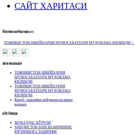
САЙТ ХАРИТАСИ
Муҳим хабарлар :
Биз билан боғланинг:
ТОЖИКИСТОН-ШВЕЙЦАРИЯ МУНОСАБАТЛАРИ МУҲОКАМА ҚИЛИНДИ >
ЯНГИ
МАҚОЛАЛАР
ТОЖИКИСТОН-ШВЕЙЦАРИЯ
МУНОСАБАТЛАРИ МУҲОКАМА
ҚИЛИНДИ
ТОЖИКИСТОН-ШВЕЙЦАРИЯ
МУНОСАБАТЛАРИ МУҲОКАМА
ҚИЛИНДИ
Китоб - маърифат пойдевори ва нажот
қалъаси
КӮП
ӮҚИЛГАН
МУҚАДДАС ҚЎРҒОН
ҲИНДИСТОН БОШ ВАЗИРИНИНГ
ЮРТИМИЗГА ТАШРИФИ