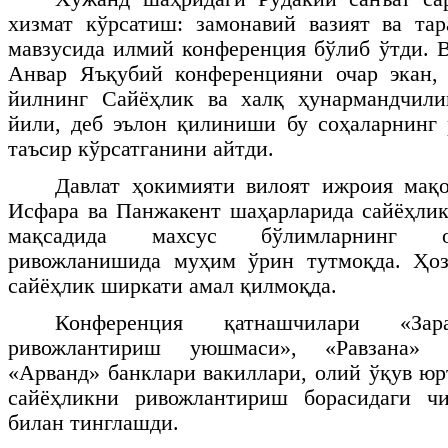
хизмат кўрсатиш: замонавий вазият ва та
мавзусида илмий конференция бўлиб ўтди. 
Анвар Яъқубий конференцияни очар экан,
йилнинг Сайёҳлик ва халқ ҳунармандчил
йили, деб эълон қилиниши бу соҳаларнинг
таъсир кўрсатганини айтди.
Давлат ҳокимияти вилоят ижроия мақо
Исфара ва Панжакент шаҳарларида сайёҳли
мақсадида махсус бўлимларнинг о
ривожланишида муҳим ўрин тутмоқда. Ҳоз
сайёҳлик ширкати амал қилмоқда.
Конференция қатнашчилари «Зар
ривожлантириш уюшмаси», «Равзана» ш
«Арванд» банклари вакиллари, олий ўқув юр
сайёҳликни ривожлантириш борасидаги ч
билан тинглашди.