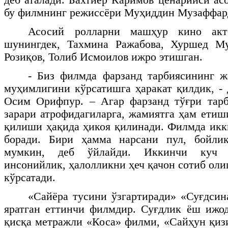
бу филмнинг режиссёри Муҳиддин Музаффар
Асосий ролларни машҳур кино акт
шунингдек, Тахмина Ражабова, Хуршед Му
Розиқов, Толиб Исмоилов ижро этишган.
- Биз филмда фарзанд тарбиясининг ж
муҳимлигини кўрсатишга ҳаракат қилдик, -
Осим Орифпур. – Агар фарзанд тўғри тарб
зарари атрофидагиларга, жамиятга ҳам етиш
қилиши ҳақида ҳикоя қилинади. Филмда икк
боради. Бири ҳамма нарсани пул, бойли
мумкин, деб ўйлайди. Иккинчи куч эс
инсонийлик, ҳалолликни ҳеч қачон сотиб ол
кўрсатади.
«Сайёра тусини ўзгартиради» «Суғдси
яратган еттинчи филмдир. Суғдлик ёш ижод
қисқа метражли «Коса» филми, «Сайҳун қизи