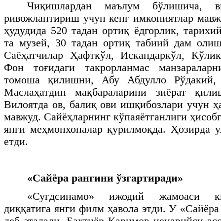
Чиқишлардан маълум бўлишича, ви
ривожлантириш учун кенг имкониятлар мавж
ҳудудида 520 тадан ортиқ ёдгорлик, тарихи
та музей, 30 тадан ортиқ табиий дам оли
Саёҳатчилар Ҳафткўл, Искандаркўл, Кўлик
Фон тоғидаги такрорланмас манзараларн
томоша қилишни, Абу Абдулло Рўдакий
Маслаҳатдин мақбараларини зиёрат қил
Вилоятда ов, балиқ ови ишқибозлари учун ҳ
мавжуд. Сайёҳларнинг кўпаяётганлиги ҳисобг
янги меҳмонхоналар қурилмоқда. Ҳозирда у
етди.
«Сайёра рангини ўзгартиради»
«Суғдсинамо» ижодий жамоаси к
диққатига янги филм ҳавола этди. У «Сайёра
деб аталади. Бахтиёр Каримов ценарийси ас