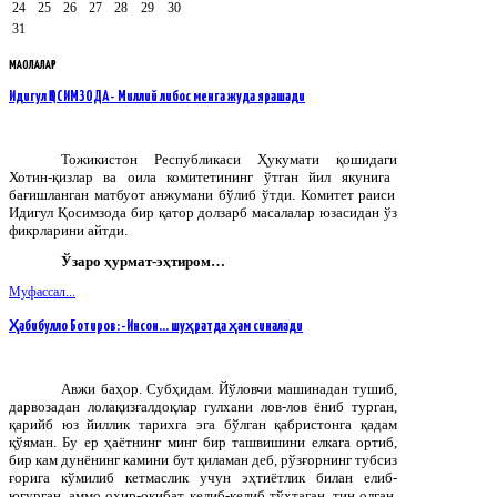
24
25
26
27
28
29
30
31
МАҚОЛАЛАР
Идигул ҚОСИМЗОДА - Миллий либос менга жуда ярашади
Тожикистон
Республикаси
Ҳукумати
қошидаги
Хотин
-
қизлар
ва
оила
комитетининг
ўтган
йил
якунига
бағишланган
матбуот
анжумани
бўлиб
ўтди
.
Комитет раиси
Идигул Қосимзода бир қатор долзарб масалалар юзасидан ўз
фикрларини айтди.
Ўзаро ҳурмат-эҳтиром…
Муфассал...
Ҳабибулло Ботиров: -Инсон… шуҳратда ҳам синалади
Авжи баҳор. Субҳидам. Йўловчи машинадан тушиб,
дарвозадан лолақизғалдоқлар гулхани лов-лов ёниб турган,
қарийб юз йиллик тарихга эга бўлган қабристонга қадам
қўяман. Бу ер ҳаётнинг минг бир ташвишини елкага ортиб,
бир кам дунёнинг камини бут қиламан деб, рўзғорнинг тубсиз
ғорига кўмилиб кетмаслик учун эҳтиётлик билан елиб-
югурган, аммо охир-оқибат, келиб-келиб тўхтаган, тин олган,