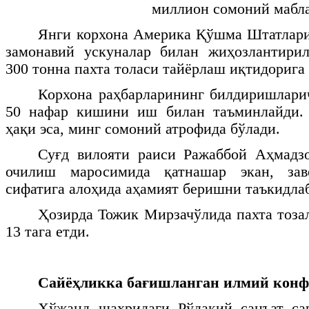
миллион сомоний мабла
Янги корхона Америка Қўшма Штатлари
замонавий ускуналар билан жиҳозлантирил
300 тонна пахта толаси тайёрлаш иқтидорига 
Корхона раҳбарларининг билдиришларич
50 нафар кишини иш билан таъминлайди.
ҳақи эса, минг сомоний атрофида бўлади.
Суғд вилояти раиси Ражаббой Аҳмадзо
очилиш маросимида қатнашар экан, зав
сифатига алоҳида аҳамият беришни таъкидлаб
Ҳозирда Тожик Мирзачўлида пахта тоза
13 тага етди.
Сайёҳликка бағишланган
илмий конф
Хўжанд шаҳридаги Рўдакий санъат са