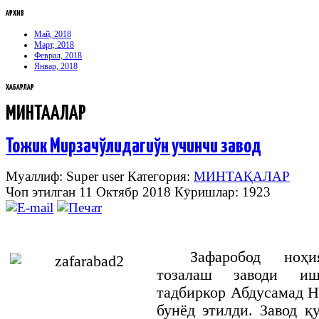
АРХИВ
Май, 2018
Март, 2018
Феврал, 2018
Январ, 2018
ХАБАРЛАР
МИНТАҚАЛАР
Тожик Мирзачўлидагиўн учинчи завод
Муаллиф: Super user
Категория:
МИНТАҚАЛАР
Чоп этилган 11 Октябр 2018
Кӯришлар: 1923
Зафаробод ноҳ
тозалаш заводи и
тадбиркор Абдусамад 
бунёд этилди. Завод 