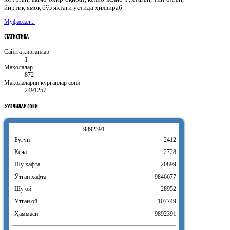
йиртиқ-ямоқ бўз яктаги устида ҳилвираб
Муфассал...
СТАТИСТИКА
Сайтга кирганлар
1
Мақолалар
872
Мақолаларни кӯрганлар сони
2491257
ӮҚУВЧИЛАР
СОНИ
9
8
9
2
3
9
1
Бугун
2412
Кеча
2728
Шу ҳафта
20899
Ӯтган ҳафта
9846677
Шу ой
28952
Ӯтган ой
107749
Ҳаммаси
9892391