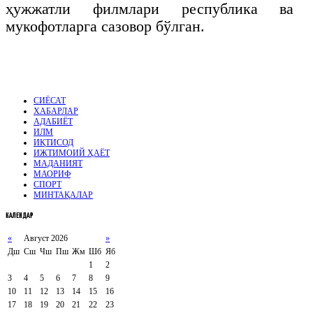
ҳужжатли филмлари республика ва х
мукофотларга сазовор бўлган.
СИЁСАТ
ХАБАРЛАР
АДАБИЁТ
ИЛМ
ИҚТИСОД
ИЖТИМОИЙ ҲАЁТ
МАДАНИЯТ
МАОРИФ
СПОРТ
МИНТАҚАЛАР
КАЛЕНДАР
«
Август 2026
»
Дш
Сш
Чш
Пш
Жм
Шб
Яб
1
2
3
4
5
6
7
8
9
10
11
12
13
14
15
16
17
18
19
20
21
22
23