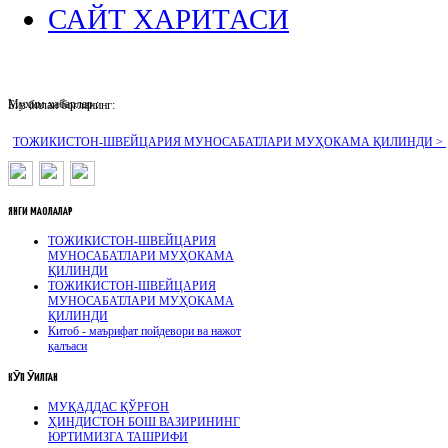
САЙТ ХАРИТАСИ
Муҳим хабарлар :
Биз билан боғланинг:
ТОЖИКИСТОН-ШВЕЙЦАРИЯ МУНОСАБАТЛАРИ МУҲОКАМА ҚИЛИНДИ >
ЯНГИ
МАҚОЛАЛАР
ТОЖИКИСТОН-ШВЕЙЦАРИЯ
МУНОСАБАТЛАРИ МУҲОКАМА
ҚИЛИНДИ
ТОЖИКИСТОН-ШВЕЙЦАРИЯ
МУНОСАБАТЛАРИ МУҲОКАМА
ҚИЛИНДИ
Китоб - маърифат пойдевори ва нажот
қалъаси
КӮП
ӮҚИЛГАН
МУҚАДДАС ҚЎРҒОН
ҲИНДИСТОН БОШ ВАЗИРИНИНГ
ЮРТИМИЗГА ТАШРИФИ