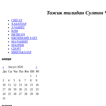
Тожик тилидан Султон
СИЁСАТ
ХАБАРЛАР
АДАБИЁТ
ИЛМ
ИҚТИСОД
ИЖТИМОИЙ ҲАЁТ
МАДАНИЯТ
МАОРИФ
СПОРТ
МИНТАҚАЛАР
КАЛЕНДАР
«
Август 2026
»
Дш
Сш
Чш
Пш
Жм
Шб
Яб
1
2
3
4
5
6
7
8
9
10
11
12
13
14
15
16
17
18
19
20
21
22
23
24
25
26
27
28
29
30
31