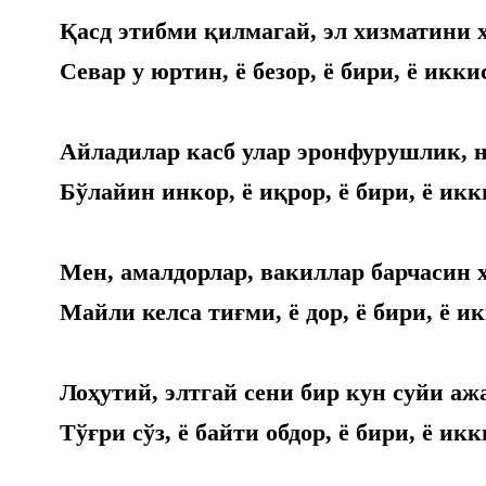
Қасд этибми қилмагай, эл хизматини ҳ
Севар у юртин, ё безор, ё бири, ё икк
Айладилар касб улар эронфурушлик, 
Бўлайин инкор, ё иқрор, ё бири, ё ик
Мен, амалдорлар, вакиллар барчасин х
Майли келса тиғми, ё дор, ё бири, ё и
Лоҳутий, элтгай сени бир кун суйи ажа
Тўғри сўз, ё байти обдор, ё бири, ё ик