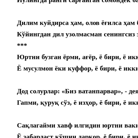
Дилим куйдирса ҳам, олов ёғилса ҳам
Кўйингдан дил узолмасман сенингсиз 
***
Юртни бузган ёрми, ағёр, ё бири, ё и
Ё мусулмон ёки куффор, ё бири, ё икк
Дод солурлар: «Биз ватанпарвар», - де
Гапми, қуруқ сўз, ё изҳор, ё бири, ё и
Сақлагайми хавф илгидин юртни ваки
Ё забардаст қўшин даркор, ё бири, ё 