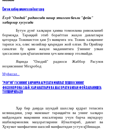
МАҚОЛАЛАР
Ёлғон хабар қаламга хиёнатдир
Ёхуд "Озодий" радиосида нашр этилган баъзи "фейк"
хабарлар хусусида
Бутун дунё халқлари ҳамма томонлама ривожланиб
бормоқда. Тараққий этиб бораётган жаҳон давлатлари
қаторида Тожикистон ҳам ўз мавқеига эга. Тожик халқининг
тарихи эса, олис мозийлар қаъридан жой олган. Ва Орийлар
саналган бу қавм жаҳон маданиятига ўзининг улкан
ҳиссасини ҳам қўшганлигини ҳеч ким инкор этолмайди.
Яқинда "Озодий" радиоси Жаббор Расулов
ноҳиясининг Меҳробод
Муфассал...
"РОҒУН" ГЭСИНИНГ БИРИНЧИ АГРЕГАТИ МИЛЛАТ ПЕШВОСИНИНГ
ФИДОКОРОНА САЪЙ-ҲАРАКАТЛАРИ ВА ЖАСОРАТИ БИЛАН ФОЙДАЛАНИШГА
ТОПШИРИЛАДИ
Ҳар бир даврда шундай шахслар қудрат тепасига
келишадики, улар мамлакат тараққиёти ва унинг халқаро
майдондаги мақомини юксалтириш учун барча иқтидору
ишбилармонлик маҳоратларини йўналтириб, давлат ва
Ҳукумат манфаатини шахсий манфаатидан устун қўйишади.