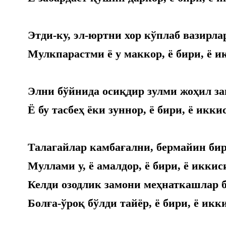
Этди-ку, эл-юртни хор кўплаб вазирла
Мулкпарастми ё у маккор, ё бири, ё и
Элни бўйнида осиқдир зулми жоҳил з
Ё бу тасбеҳ ёки зуннор, ё бири, ё икки
Талагайлар камбағални, бермайин бир
Муллами у, ё амалдор, ё бири, ё иккис
Келди озодлик замони меҳнаткашлар 
Болға-ўроқ бўлди тайёр, ё бири, ё икк