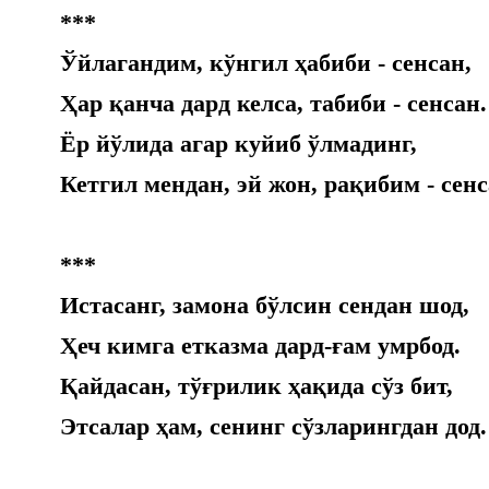
***
Ўйлагандим, кўнгил ҳабиби - сенсан,
Ҳар қанча дард келса, табиби - сенсан.
Ёр йўлида агар куйиб ўлмадинг,
Кетгил мендан, эй жон, рақибим - сенс
***
Истасанг, замона бўлсин сендан шод,
Ҳеч кимга етказма дард-ғам умрбод.
Қайдасан, тўғрилик ҳақида сўз бит,
Этсалар ҳам, сенинг сўзларингдан дод.