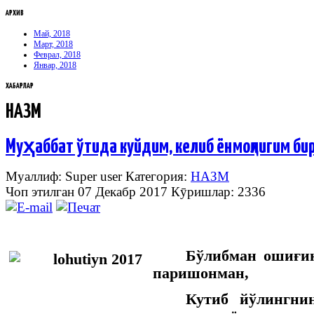
АРХИВ
Май, 2018
Март, 2018
Феврал, 2018
Январ, 2018
ХАБАРЛАР
НАЗМ
Муҳаббат ўтида куйдим, келиб ёнмоқлигим бир 
Муаллиф: Super user
Категория:
НАЗМ
Чоп этилган 07 Декабр 2017
Кӯришлар: 2336
Бўлибман ошиғин
паришонман,
Кутиб йўлингни