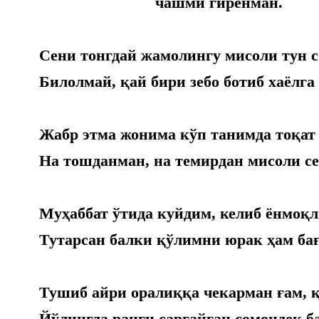
чашми гирёнман.
Сени тонгдай жамолингу мисоли тун с
Билолмай, қай бири зебо ботиб хаёлга
Жабр этма жонима кўп танимда тоқат 
На тошданман, на темирдан мисоли с
Муҳаббат ўтида куйдим, келиб ёнмоқл
Тутарсан балки қўлимни юрак ҳам бағ
Тушиб айри оралиққа чекарман ғам, қ
Йўлингда ранги сарғайган сомондек б