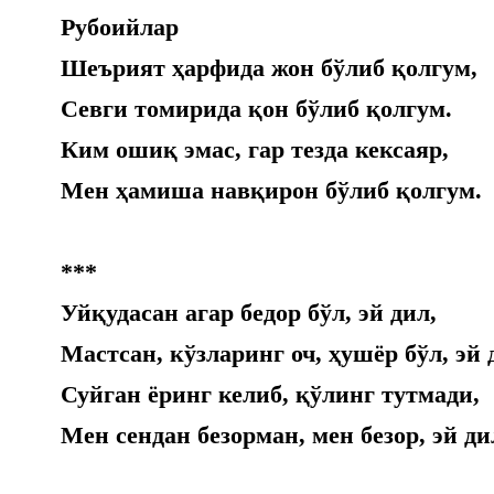
Рубоийлар
Шеърият ҳарфида жон бўлиб қолгум,
Севги томирида қон бўлиб қолгум.
Ким ошиқ эмас, гар тезда кексаяр,
Мен ҳамиша навқирон бўлиб қолгум.
***
Уйқудасан агар бедор бўл, эй дил,
Мастсан, кўзларинг оч, ҳушёр бўл, эй 
Суйган ёринг келиб, қўлинг тутмади,
Мен сендан безорман, мен безор, эй ди