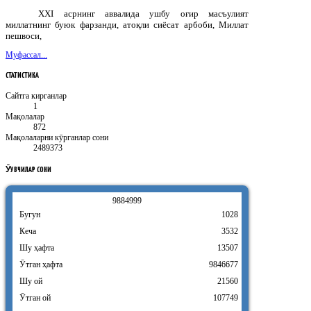
ХХ
I
асрнинг аввалида ушбу оғир масъулият
миллатнинг буюк фарзанди, атоқли сиёсат арбоби, Миллат
пешвоси,
Муфассал...
СТАТИСТИКА
Сайтга кирганлар
1
Мақолалар
872
Мақолаларни кӯрганлар сони
2489373
ӮҚУВЧИЛАР
СОНИ
9
8
8
4
9
9
9
Бугун
1028
Кеча
3532
Шу ҳафта
13507
Ӯтган ҳафта
9846677
Шу ой
21560
Ӯтган ой
107749