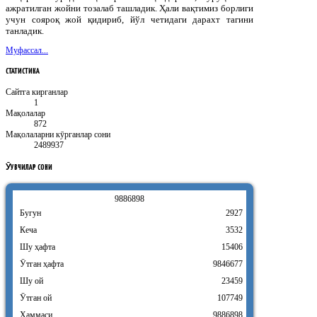
ажратилган жойни тозалаб ташладик. Ҳали вақтимиз борлиги
учун сояроқ жой қидириб, йўл четидаги дарахт тагини
танладик.
Муфассал...
СТАТИСТИКА
Сайтга кирганлар
1
Мақолалар
872
Мақолаларни кӯрганлар сони
2489937
ӮҚУВЧИЛАР
СОНИ
9
8
8
6
8
9
8
Бугун
2927
Кеча
3532
Шу ҳафта
15406
Ӯтган ҳафта
9846677
Шу ой
23459
Ӯтган ой
107749
Ҳаммаси
9886898