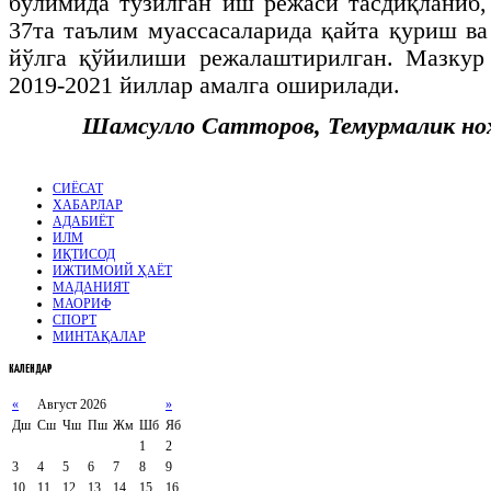
бўлимида тузилган иш режаси тасдиқланиб,
37та таълим муассасаларида қайта қуриш в
йўлга қўйилиши режалаштирилган. Мазкур
2019-2021 йиллар амалга оширилади.
Шамсулло Сатторов, Темурмалик но
СИЁСАТ
ХАБАРЛАР
АДАБИЁТ
ИЛМ
ИҚТИСОД
ИЖТИМОИЙ ҲАЁТ
МАДАНИЯТ
МАОРИФ
СПОРТ
МИНТАҚАЛАР
КАЛЕНДАР
«
Август 2026
»
Дш
Сш
Чш
Пш
Жм
Шб
Яб
1
2
3
4
5
6
7
8
9
10
11
12
13
14
15
16