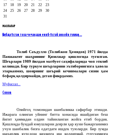
17
18
19
20
21
22
23
24
25
26
27
28
29
30
31
МАҚОЛАЛАР
Қалбда ўсган тоза чечакдан eниб-ўсгай анвойи гуллар...
Толиб Саъдулло (Толибжон Ҳомидов) 1971 йилда
Панжакент шаҳрининг Қизилжар қишлоғида туғилган.
Шеърлари 1989 йилдан матбуот саҳифаларида чоп этилиб
келинади. Бир туркум шеърларини эътиборингизга ҳавола
этарканмиз, шоирнинг шеърий кечинмалари сизни ҳам
бефарқ қолдирмайди, деган фикрдамиз.
Муфассал...
Синов
Олийгоҳ томонидан шанбаликка сафарбар этишди.
Ижарага олинган уйнинг битта хонасида яшайдиган беш
йигит ҳаммадан олдин тайинланган жойга етиб бордик.
Қишлоқда бундай юмушларни деярли ҳар куни бажарганимиз
учун шанбалик бизга одатдаги ишдек туюларди. Бир зумда
шаҳарлик курсдош қизларга иш қолдирмай, гуруҳимизга