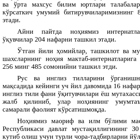
ва ўрта махсус билим юртлари талабала
кўрсаткич умумий битирувчиларимизнинг 
этади.
Айни пайтда ноҳиямиз интернатла
ўқувчилар 204 нафарни ташкил этади.
Ўтган йили ҳомийлар, ташкилот ва му
шахсларнинг ноҳия мактаб-интернатларига
256 минг 485 сомонийни ташкил этди.
Рус ва инглиз тилларини ўрганиш
мақсадида кейинги уч йил давомида 16 нафар
инглиз тили фани ўқитувчилари ёш мутахасс
жалб қилиниб, улар ноҳиянинг умумтаъ
самарали фаолият кўрсатишмоқда.
Ноҳиямиз маориф ва илм бўлими мас
Республикаси давлат мустақиллигининг 3
кутиб олиш учун турли чора-тадбирларни йў