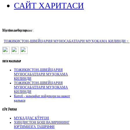
САЙТ ХАРИТАСИ
Муҳим хабарлар :
Биз билан боғланинг:
ТОЖИКИСТОН-ШВЕЙЦАРИЯ МУНОСАБАТЛАРИ МУҲОКАМА ҚИЛИНДИ >
ЯНГИ
МАҚОЛАЛАР
ТОЖИКИСТОН-ШВЕЙЦАРИЯ
МУНОСАБАТЛАРИ МУҲОКАМА
ҚИЛИНДИ
ТОЖИКИСТОН-ШВЕЙЦАРИЯ
МУНОСАБАТЛАРИ МУҲОКАМА
ҚИЛИНДИ
Китоб - маърифат пойдевори ва нажот
қалъаси
КӮП
ӮҚИЛГАН
МУҚАДДАС ҚЎРҒОН
ҲИНДИСТОН БОШ ВАЗИРИНИНГ
ЮРТИМИЗГА ТАШРИФИ