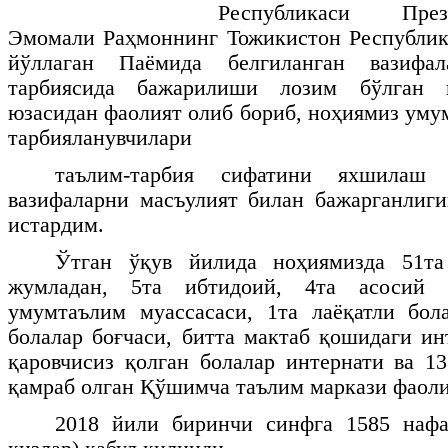
Республикаси Пре
Эмомали Раҳмоннинг Тожикистон Республи
йўллаган Паёмида белгиланган вазифа
тарбиясида бажарилиши лозим бўлган 
юзасидан фаолият олиб бориб, ноҳиямиз уму
тарбияланувчилари
таълим-тарбия сифатини яхшилаш
вазифаларни масъулият билан бажарганлиг
истардим.
Ўтган ўқув йилида ноҳиямизда 51та
жумладан, 5та ибтидоий, 4та асосий 
умумтаълим муассасаси, 1та лаёқатли бол
болалар боғчаси, битта мактаб қошидаги ин
қаровчисиз қолган болалар интернати ва 1
қамраб олган Қўшимча таълим маркази фаоли
2018 йили биринчи синфга 1585 нафа