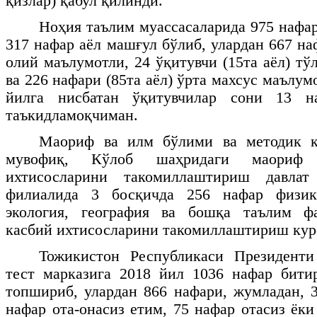
қизлар) қабул қилинди.
Ноҳия таълим муассасаларида 975 нафар
317 нафар аёл машғул бўлиб, улардан 667 на
олий маълумотли, 24 ўқитувчи (15та аёл) т
ва 226 нафари (85та аёл) ўрта махсус маълум
йилга нисбатан ўқитувчилар сони 13 на
таъкидламоқчиман.
Маориф ва илм бўлими ва методик к
мувофиқ, Кўлоб шаҳридаги маориф 
ихтисосларини такомиллаштириш давлат
филиалида 3 босқичда 256 нафар физика
экология, география ва бошқа таълим ф
касбий ихтисосларини такомиллаштириш кур
Тожикистон Республикаси Президент
тест марказига 2018 йил 1036 нафар бити
топшириб, улардан 866 нафари, жумладан, 3
нафар ота-онасиз етим, 75 нафар отасиз ёк