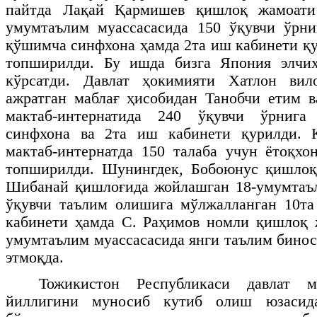
пайтда Лақай Қармишев қишлоқ жамоати 
умумтаълим муассасасида 150 ўқувчи ўрни
қўшимча синфхона ҳамда 2та иш кабинети қ
топширилди. Бу ишда бизга Япония элчи
кўрсатди. Давлат ҳокимияти Хатлон вил
ажратган маблағ ҳисобидан Танобчи етим в
мактаб-интернатида 240 ўқувчи ўрнига
синфхона ва 2та иш кабинети қурилди. 
мактаб-интернатда 150 талаба учун ётоқх
топширилди. Шунингдек, Бобоюнус қишлоқ
Шибанай қишлоғида жойлашган 18-умумтаъл
ўқувчи таълим олишига мўлжалланган 10та
кабинети ҳамда С. Раҳимов номли қишлоқ 
умумтаълим муассасасида янги таълим бино
этмоқда.
Тожикистон Республикаси давлат м
йиллигини муносиб кутиб олиш юзаси