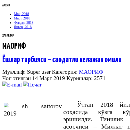
АРХИВ
Май, 2018
Март, 2018
Феврал, 2018
Январ, 2018
ХАБАРЛАР
МАОРИФ
Ёшлар тарбияси – саодатли келажак омили
Муаллиф: Super user
Категория:
МАОРИФ
Чоп этилган 14 Март 2019
Кӯришлар: 2571
Ўтган 2018 йи
соҳасида кўзга кў
эришилди. Тинчлик
асосчиси – Миллат п