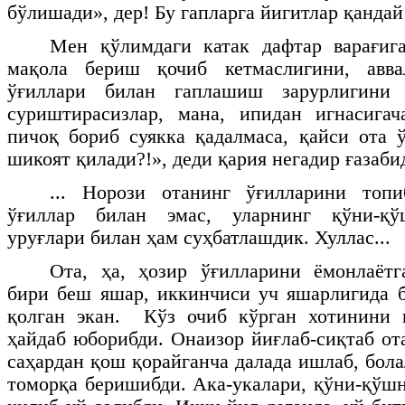
бўлишади», дер! Бу гапларга йигитлар қандай 
Мен қўлимдаги катак дафтар варағига
мақола бериш қочиб кетмаслигини, авв
ўғиллари билан гаплашиш зарурлигини
суриштирасизлар, мана, ипидан игнасигач
пичоқ бориб суякка қадалмаса, қайси ота 
шикоят қилади?!», деди қария негадир ғазаби
... Норози отанинг ўғилларини топ
ўғиллар билан эмас, уларнинг қўни-қў
уруғлари билан ҳам суҳбатлашдик. Хуллас...
Ота, ҳа, ҳозир ўғилларини ёмонлаётг
бири беш яшар, иккинчиси уч яшарлигида 
қолган экан. Кўз очиб кўрган хотинини 
ҳайдаб юборибди. Онаизор йиғлаб-сиқтаб от
саҳардан қош қорайганча далада ишлаб, бол
томорқа беришибди. Ака-укалари, қўни-қўш