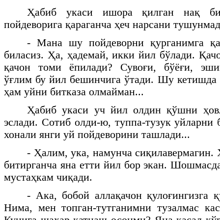
Ҳабиб укаси ишора қилган нақ б
пойдеворига қараганча ҳеч нарсани тушунмад
- Мана шу пойдеворни қурганимга қ
биласиз. Ҳа, ҳадемай, икки йил бўлади. Қач
қачон томи ёпилади? Сувоғи, бўёғи, эшик
ўғлим бу йил бешинчига ўтади. Шу кетишда 
ҳам уйни битказа олмайман...
Ҳабиб укаси уч йил олдин қўшни ҳов
эслади. Сотиб олди-ю, туппа-тузук уйларни
хонали янги уй пойдеворини ташлади...
- Ҳалим, ука, намунча сиқилавермагин.
битирганча яна етти йил бор экан. Шошмасда
мустаҳкам чиқади.
- Ака, бобой аллақачон қулоғингизга қ
Нима, мен топган-тутганимни тузалмас ка
Кунига шаҳар қатнаш осонми? Яна касал кўр