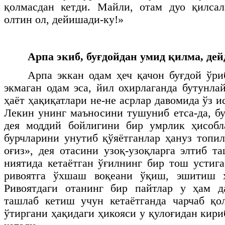
қолмасдан кетди. Майли, отам дуо қилсал
олтин ол, дейишади-ку!»
Арпа экиб, буғдойдан умид қилма, де
Арпа эккан одам ҳеч қачон буғдой ўри
экмаган одам эса, йил охирлаганда бутунла
ҳаёт ҳақиқатлари не-не асрлар давомида ўз и
Лекин унинг маъносини тушуниб етса-да, бу
дея моддий бойлигини бир умрлик ҳисобла
бурчларини унутиб қўяётганлар ҳануз топил
оғиз», дея отасини узоқ-узоқларга элтиб т
ниятида кетаётган ўғилнинг бир тош устиг
ривоятга ўхшаш воқеани ўқиш, эшитиш ҳ
Ривоятдаги отанинг бир пайтлар у ҳам д
ташлаб кетиш учун кетаётганда чарчаб қо
ўтиргани ҳақидаги ҳикояси у қулоғидан кири