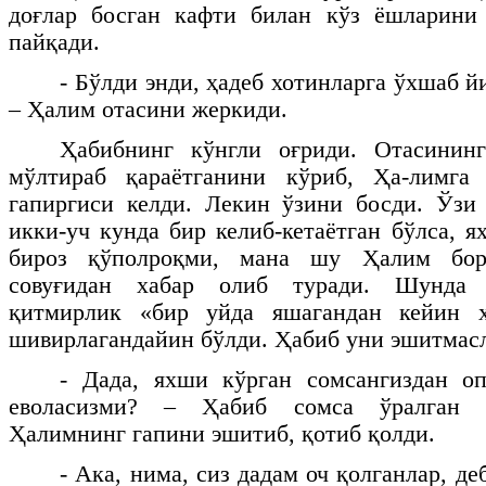
доғлар босган кафти билан кўз ёшларини
пайқади.
- Бўлди энди, ҳадеб хотинларга ўхшаб й
– Ҳалим отасини жеркиди.
Ҳабибнинг кўнгли оғриди. Отасининг
мўлтираб қараётганини кўриб, Ҳа-лимга
гапиргиси келди. Лекин ўзини босди. Ўзи
икки-уч кунда бир келиб-кетаётган бўлса, 
бироз қўполроқми, мана шу Ҳалим бор
совуғидан хабар олиб туради. Шунда 
қитмирлик «бир уйда яшагандан кейин х
шивирлагандайин бўлди. Ҳабиб уни эшитмасл
- Дада, яхши кўрган сомсангиздан оп
еволасизми? – Ҳабиб сомса ўралган қ
Ҳалимнинг гапини эшитиб, қотиб қолди.
- Ака, нима, сиз дадам оч қолганлар, д