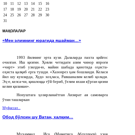
10
11
12
13
14
15
16
17
18
19
20
21
22
23
24
25
26
27
28
29
30
31
МАҚОЛАЛАР
«Мен элимнинг юрагида яшайман…»
1993 йилнинг эрта кузи. Далаларда пахта қийғос
очилган. Иш қизғин. Ҳовли четидаги азим чинор япроғи
«чирт» этиб узилди-ю, майин шабада қанотида оҳиста-
оҳиста қалқиб ерга тушди. «Хазонрез ҳам бошланди. Келаси
йил шу кунларда, Худо хоҳласа, Равшаналим келиб қолади.
Эҳ-е, келса-чи, қишлоққа тўй бериб, ўғлим яхши кўрган қизни
келин қиламан».
Нонуштага ҳозирланаётган Анзират ая самоварга
ўтин ташларкан
Муфассал...
Обод бўлсин шу Ватан, халқим…
Муҳаммад Исо (Маматисо Абдуллоев) узоқ