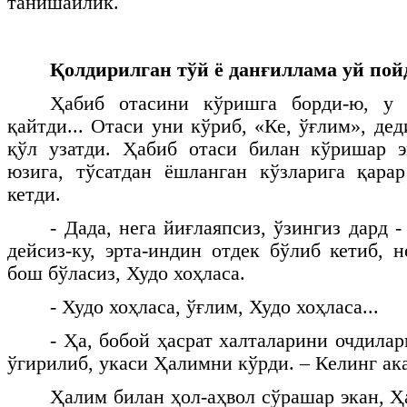
танишайлик.
Қолдирилган тўй ё данғиллама уй пой
Ҳабиб отасини кўришга борди-ю, у 
қайтди... Отаси уни кўриб, «Ке, ўғлим», дед
қўл узатди. Ҳабиб отаси билан кўришар э
юзига, тўсатдан ёшланган кўзларига қара
кетди.
- Дада, нега йиғлаяпсиз, ўзингиз дард -
дейсиз-ку, эрта-индин отдек бўлиб кетиб, 
бош бўласиз, Худо хоҳласа.
- Худо хоҳласа, ўғлим, Худо хоҳласа...
- Ҳа, бобой ҳасрат халталарини очдила
ўгирилиб, укаси Ҳалимни кўрди. – Келинг а
Ҳалим билан ҳол-аҳвол сўрашар экан, Ҳ