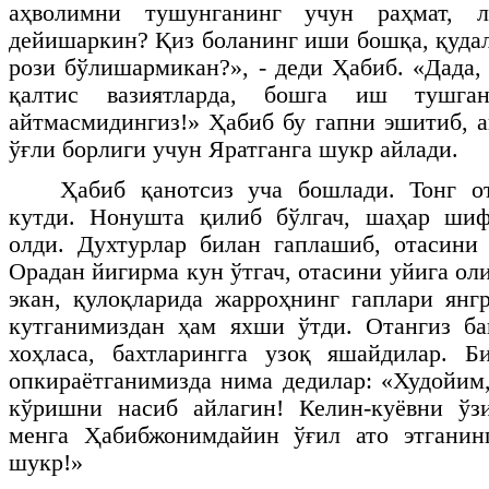
аҳволимни тушунганинг учун раҳмат, 
дейишаркин? Қиз боланинг иши бошқа, қуда
рози бўлишармикан?», - деди Ҳабиб. «Дада,
қалтис вазиятларда, бошга иш тушган
айтмасмидингиз!» Ҳабиб бу гапни эшитиб, а
ўғли борлиги учун Яратганга шукр айлади.
Ҳабиб қанотсиз уча бошлади. Тонг 
кутди. Нонушта қилиб бўлгач, шаҳар шиф
олди. Духтурлар билан гаплашиб, отасини
Орадан йигирма кун ўтгач, отасини уйига ол
экан, қулоқларида жарроҳнинг гаплари янг
кутганимиздан ҳам яхши ўтди. Отангиз ба
хоҳласа, бахтларингга узоқ яшайдилар. Б
опкираётганимизда нима дедилар: «Худойим
кўришни насиб айлагин! Келин-куёвни ўз
менга Ҳабибжонимдайин ўғил ато этганин
шукр!»