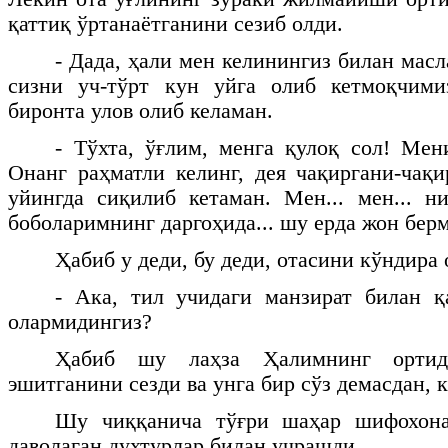
қаттиқ ўртанаётганини сезиб олди.
- Дада, ҳали мен келинингиз билан мас
сизни уч-тўрт кун уйга олиб кетмоқчим
биронта улов олиб келаман.
- Тўхта, ўғлим, менга қулоқ сол! Мен
Онанг раҳматли келинг, дея чақиргани-чақ
уйингда сиқилиб кетаман. Мен... мен... н
боболаримнинг даргоҳида... шу ерда жон берм
Ҳабиб у деди, бу деди, отасини кўндира
- Ака, тил учидаги манзират билан қ
олармидингиз?
Ҳабиб шу лаҳза Ҳалимнинг ортид
эшитганини сезди ва унга бир сўз демасдан, к
Шу чиққанича тўғри шаҳар шифохона
даволаган духтурлар билан учрашди.