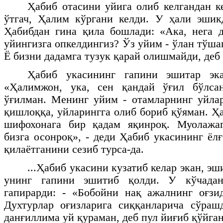
Ҳабиб отасини уйига олиб келгандан к
ўтгач, Ҳалим кўргани келди. У ҳали эшик
Ҳабибдан гина қила бошлади: «Ака, нега 
уйингизга опкелдингиз? Ўз уйим - ўлан тўшаг
Ё бизни дадамга тузук қарай олишмайди, деб
Ҳабиб укасининг гапини эшитар эк
«Ҳалимжон, ука, сен қандай ўғил бўлса
ўғилман. Менинг уйим - отамларнинг уйлар
қишлоққа, уйларингга олиб бориб қўяман. Ҳ
шифохонага бир қадам яқинроқ. Муолажа
бизга осонроқ», - деди Ҳабиб укасининг ёл
қилаётганини сезиб турса-да.
...Ҳабиб укасини кузатиб келар экан, эш
унинг гапини эшитиб қолди. У кўчадан
гапирарди: - «Бобойни нақ ажалнинг оғзи
Духтурлар оғизларига сиққанларича сўраш
данғиллима уй қураман, деб пул йиғиб қўйга