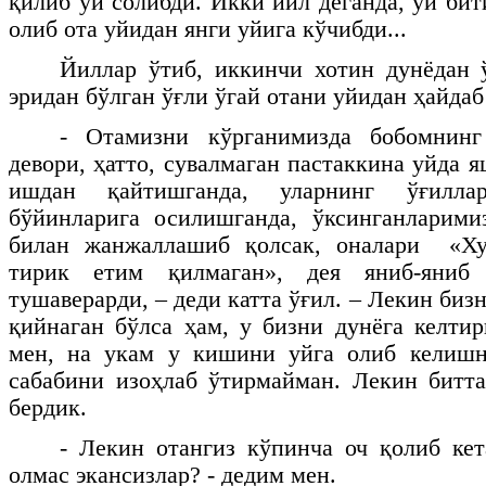
қилиб уй солибди. Икки йил деганда, уй би
олиб ота уйидан янги уйига кўчибди...
Йиллар ўтиб, иккинчи хотин дунёдан 
эридан бўлган ўғли ўгай отани уйидан ҳайдаб
- Отамизни кўрганимизда бобомнинг
девори, ҳатто, сувалмаган пастаккина уйда 
ишдан қайтишганда, уларнинг ўғилла
бўйинларига осилишганда, ўксинганларими
билан жанжаллашиб қолсак, оналари «Ху
тирик етим қилмаган», дея яниб-яниб
тушаверарди, – деди катта ўғил. – Лекин бизн
қийнаган бўлса ҳам, у бизни дунёга келтир
мен, на укам у кишини уйга олиб келишн
сабабини изоҳлаб ўтирмайман. Лекин битт
бердик.
- Лекин отангиз кўпинча оч қолиб кет
олмас экансизлар? - дедим мен.