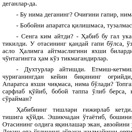
деганлар-да.
- Бу нима деганинг? Очиғини гапир, ним
- Бобойни апаратса қилишмаса, тузалма
- Сенга ким айтди? - Ҳабиб бу гал ука
тикилди. У отасининг қандай гапи бўлса, ў
асло Ҳалимга айтмаслигини яхши билард
чўнтагингга ҳам кўз тикмагандирлар.
- Духтурлар айтишди. Етмиш-кетмиш
чуриганингдан кейин биқининг оғрийди
Апаратса яхши чиқмаса, нима бўлади? Топга
сарфлаб қўйиб, бобой таппа ўлиб берса,
сўрайман?
Ҳабибнинг тишлари ғижирлаб кетд
тишига қўйди. Эшикчадан ўтаётиб, бошини
Отасининг олдига яқинлашар экан, авзойини
Лекин ота ўғлининг зўраки жилмайиши орт