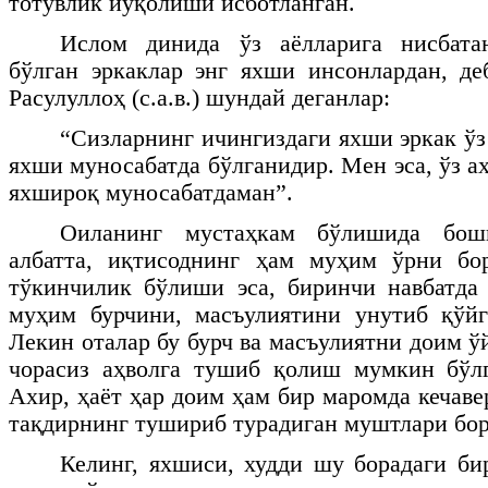
тотувлик йўқолиши исботланган.
Ислом динида ўз аёлларига нисбата
бўлган эркаклар энг яхши инсонлардан, д
Расулуллоҳ (с.а.в.) шундай деганлар:
“Сизларнинг ичингиздаги яхши эркак ўз
яхши муносабатда бўлганидир. Мен эса, ўз а
яхшироқ муносабатдаман”.
Оиланинг мустаҳкам бўлишида бош
албатта, иқтисоднинг ҳам муҳим ўрни бо
тўкинчилик бўлиши эса, биринчи навбатда 
муҳим бурчини, масъулиятини унутиб қўйг
Лекин оталар бу бурч ва масъулиятни доим ў
чорасиз аҳволга тушиб қолиш мумкин бўлг
Ахир, ҳаёт ҳар доим ҳам бир маромда кечав
тақдирнинг тушириб турадиган муштлари бор.
Келинг, яхшиси, худди шу борадаги би