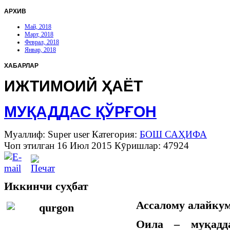
АРХИВ
Май, 2018
Март, 2018
Феврал, 2018
Январ, 2018
ХАБАРЛАР
ИЖТИМОИЙ ҲАЁТ
МУҚАДДАС ҚЎРҒОН
Муаллиф: Super user
Категория:
БОШ САҲИФА
Чоп этилган 16 Июл 2015
Кӯришлар: 47924
Иккинчи суҳбат
Ассалому алайкум
Оила – муқадд