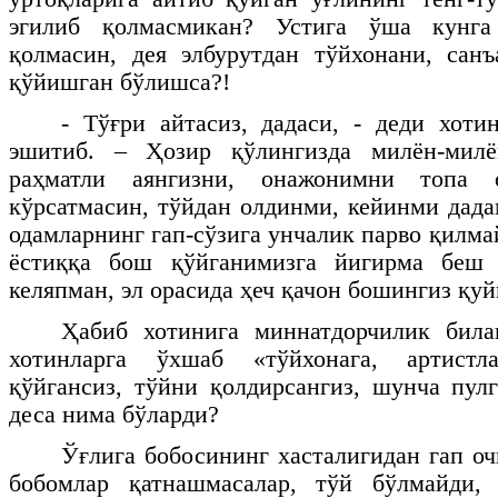
эгилиб қолмасмикан? Устига ўша кунг
қолмасин, дея элбурутдан тўйхонани, сан
қўйишган бўлишса?!
- Тўғри айтасиз, дадаси, - деди хот
эшитиб. – Ҳозир қўлингизда милён-милё
раҳматли аянгизни, онажонимни топа 
кўрсатмасин, тўйдан олдинми, кейинми дадам
одамларнинг гап-сўзига унчалик парво қилмай
ёстиққа бош қўйганимизга йигирма беш 
келяпман, эл орасида ҳеч қачон бошингиз қуй
Ҳабиб хотинига миннатдорчилик бил
хотинларга ўхшаб «тўйхонага, артистл
қўйгансиз, тўйни қолдирсангиз, шунча пул
деса нима бўларди?
Ўғлига бобосининг хасталигидан гап оч
бобомлар қатнашмасалар, тўй бўлмайди,