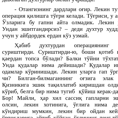
- Отангизнинг дардлари оғир. Лекин т
операция қилишга тўғри келади. Тўғриси, у 
Ўзларига бу гапни айта олмадик. Лекин у
Ундан эшитгандирсиз? – деди духтур худд
учун у айбдордек ердан кўз узмай.
Ҳабиб духтурдан операциянинг 
суриштирди. Суриштирди-ю, боши қотиб 
қаердан топса бўлади? Балки тўйни тўхта
Унда қудалар нима дейишади? Қудалар и
одамлар кўринишади. Лекин уларга гап ўрг
чи? Билган-билмаганнинг оғзига элак
Қизникига эшик тақиллатиб киришдан олди
кўриб, белга бир нима тугиб қўйиш керак-д
Бор! Майли, ҳар хил сассиқ гапларни э
олсин, лекин хотинига, ўғлига нима д
кўндириш мумкин, лекин бир ойдан кей
ўртоқларига айтиб қўйган ўғлининг тенг-