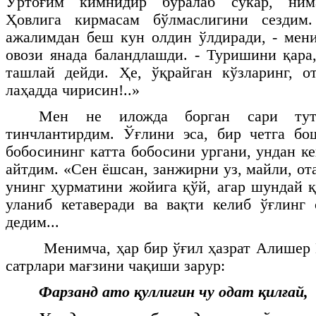
Ўртоғим кимнидир бўралаб сўкар, нима
Ҳовлига кирмасам бўлмаслигини сездим
ажалимдан беш кун олдин ўлдиради, - мен
овози янада баландлашди. - Туришини қар
ташлай дейди. Ҳе, ўқрайган кўзларинг, о
лаҳадда чирисин!..»
Мен не иложда борган сари тута
тинчлантирдим. Ўғлини эса, бир четга бо
бобосининг катта бобосини ургани, ундан к
айтдим. «Сен ёшсан, занжирни уз, майли, ота
унинг ҳурматини жойига қўй, агар шундай қ
уланиб кетаверади ва вақти келиб ўғлинг 
дедим...
Менимча, ҳар бир ўғил ҳазрат Алишер
сатрлари мағзини чақиши зарур:
Фарзанд ато қуллиғин чу одат қилғай,