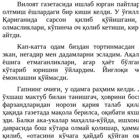
Вилоят газетасида ишлаб юрган пайтла
олтмиш ёшлардаги бир киши келди. У ўғилл
Қариганида сарсон қилиб қўйишгани
олмасликлари, кўпинча оч қолиб кетиши, ки
айтди.
Кап-катта одам биздан тортинмасдан 
экан, негадир мен дадамларни эсладим. Ақа
ёшига етмаганликлари, агар ҳаёт бўлга
кўтариб юришни ўйлардим. Йиғлоқи чо
ёмонлашни қўймасди.
Гапнинг очиғи, у одамга раҳмим келди. 
ўхшаш мактуб билан танишгач, ҳоврини бо
фарзандларидан норози қария талаб қила
ҳақида газетада мақола берилса, оқибати я
эди. Балки ака-укалар маҳалла-кўйда, ишхон
даврасида бош кўтара олмай қолишар, ҳамма
қилиб, «отасини кўчага ҳайдаб қўйган о