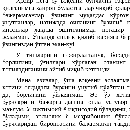
Ҳозир нега бу воқеани бунчалик тафс
қилганимга ҳайрон бўлаётганлар чиқиб қола
бажармаганлар, ўзининг муқаддас қўрғо
унутганлар, натижада оиланинг бузилиб 
инсонлар ҳақида эшитганимда негадир
эслайман. Ўшанда ёшлик қилиб қарияга бир
ўзингиздан ўтган экан-ку!
У тишларини ғижирлатганча, борад
борлигини, ўғиллари хўрлаган отанинг 
топиладиганини айтиб чиқиб кетганди...
Мана, азизлар, ўша воқеани эслаяпма
хотини олдидаги бурчини унутиб қўяётган э
да, борлигини ўйлаяпман. Эр ўз хоти
бурчларини бажаргандагина оила устуво
маълум. У ижтимоий ё иқтисодий бўладими,
бўладими, холислик ё меҳрибонлик бўла
бурчларидан биронтасини бажармаган тақди