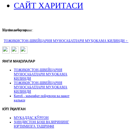
САЙТ ХАРИТАСИ
Муҳим хабарлар :
Биз билан боғланинг:
ТОЖИКИСТОН-ШВЕЙЦАРИЯ МУНОСАБАТЛАРИ МУҲОКАМА ҚИЛИНДИ >
ЯНГИ
МАҚОЛАЛАР
ТОЖИКИСТОН-ШВЕЙЦАРИЯ
МУНОСАБАТЛАРИ МУҲОКАМА
ҚИЛИНДИ
ТОЖИКИСТОН-ШВЕЙЦАРИЯ
МУНОСАБАТЛАРИ МУҲОКАМА
ҚИЛИНДИ
Китоб - маърифат пойдевори ва нажот
қалъаси
КӮП
ӮҚИЛГАН
МУҚАДДАС ҚЎРҒОН
ҲИНДИСТОН БОШ ВАЗИРИНИНГ
ЮРТИМИЗГА ТАШРИФИ