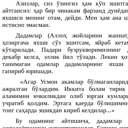
Азизлар, сиз ўзингиз ҳам кўп эшитга
айтгансиз: ҳар бир чинакам фарзанд дунёда
яхшиси менинг отам, дейди. Мен ҳам ана 
истисно эмасман.
Дадамлар (Аллоҳ жойларини жаннат
ҳозиргача яхши сўз эшитсам, яйраб кета
кўтарилади. Падари бузрукворимизнинг 
декабр келса, эллик йил тўлади. Лекин ҳо
танимаган одамлар дадамларнинг яхши 
гапириб юришади.
«Агар Усмон акамлар бўлмаганларид
ажралган бўлардим. Иккита болам тирик
аламимни ичкиликдан олиб юрган кунлар
учратиб қолдим. Эртага қаерда бўлишимн
тонг саҳарда эшикдан кириб келдилар...»
Бу одамнинг айтишича, дадамлар 
ажралаётганини суриштирганлар. Гапини эш