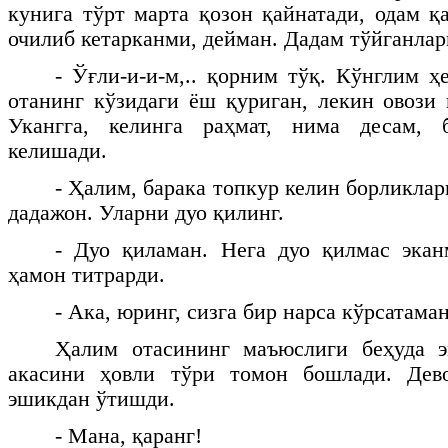
кунига тўрт марта қозон қайнатади, одам қ
очилиб кетарканми, дейман. Дадам тўйганла
- Ўғли-и-и-м,.. қорним тўқ. Кўнглим ҳ
отанинг кўзидаги ёш қуриган, лекин овози 
Укангга, келинга раҳмат, нима десам,
келишади.
- Ҳалим, барака топкур келин борликлар
дадажон. Уларни дуо қилинг.
- Дуо қиламан. Нега дуо қилмас экан
ҳамон титрарди.
- Ака, юринг, сизга бир нарса кўрсатаман
Ҳалим отасининг маъюслиги беҳуда э
акасини ҳовли тўри томон бошлади. Дев
эшикдан ўтишди.
- Мана, қаранг!