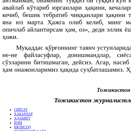
айтмайман, онамнинг тўққиз ой тўққиз кун 
авайлаб кўтариб юрганлари ҳақини, кечала
кечиб, бешик тебратиб чиққанлари ҳақини
яна юз марта Ҳажга олиб келиб, минг м
опичлаб айлантирсам ҳам, оз», деди эллик ё
ҳожи.
Муқаддас қўрғоннинг таянч устунларида
не-не файласуфлар, донишмандлар, сиёс
сўзларини битишмаган, дейсиз. Агар, насиб 
ҳам онажонларимиз ҳақида суҳбатлашамиз. Ҳо
Тожикистон 
Тожикистон журналистл
СИЁСАТ
ХАБАРЛАР
АДАБИЁТ
ИЛМ
ИҚТИСОД