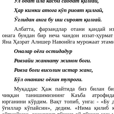
Ул одат ила касби саодат қилғай,
Ҳар кимки атоға кўп риоят қилғай,
Ўғлидан анга бу иш сироят қилғай.
Албатта, фарзандлар отани қандай из
онага бундан бир неча чандон иззат-ҳурмат
Яна Ҳазрат Алишер Навоийга мурожаат этами
Оналар оёғи остидадур
Равзайи жаннату жинон боғи.
Равза боғи висолин истар эсанг,
Бўл онанинг оёғин тупроғи.
Муқаддас Ҳаж пайтида биз билан би
чиққан танишимизнинг Каъба атрофид
юрганини кўрдим. Вақт топиб, унга: - «Бу 
ўғиллар кўпайсин», дедим. «Нима қилиб 