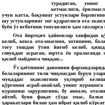
турадиган, унинг
кетмаслиги, ёрилмас
учун катта, бақувват устунлари борлигин
шу устунларнинг энг қудратлиси ота экан
буён ўз исботини топганлиги ҳам сизларга
Ота йиртқич ҳайвонлар хавфидан қ
келиб, кекса ота-онасини, хотинини, бол
тоғу тошдан ўтин йиғиб келиб, қишд
совуқдан асраган, юртга ёв оралаганда
қилиб майдонга чиққан...
Ўз ҳаётининг давомини фарзандларида
болаларининг тили чиқмасдан бурун улар
муқаддас эканлигини уқтириб келиш
қўрғонни асраб-авайлаб, унинг нурашига
курашиш зарурлигини, бу аввало, отали
айтиб, буни фақат сўзда эмас, балки
ҳаракатлари билан ҳам ибрат қилиб кўрса