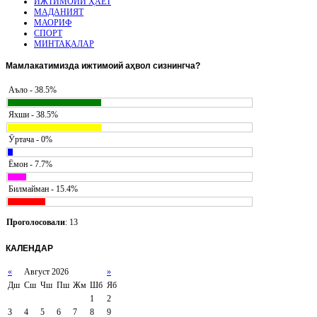
ИЖТИМОИЙ ҲАЁТ
МАДАНИЯТ
МАОРИФ
СПОРТ
МИНТАҚАЛАР
Мамлакатимизда
ижтимоий аҳвол сизнингча?
Аъло - 38.5%
Яхши - 38.5%
Ӯртача - 0%
Ёмон - 7.7%
Билмайман - 15.4%
Проголосовали
: 13
КАЛЕНДАР
«
Август 2026
»
Дш
Сш
Чш
Пш
Жм
Шб
Яб
1
2
3
4
5
6
7
8
9