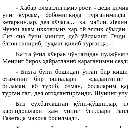
- Хабар олмаслигимиз рост, - деди кичик
уни кўрсам, бобомникида турганимизд
кетаркинлар, дея кўчага... ҳа, майли. Леки
Чунки акам икковимиз ҳар ой эллик сўмдан 
Сиз яна буни миннат, деб ўйламанг. Энди
ёлғон гапириб, туҳмат қилиб турганда....
Катта ўғил кўкрак чўнтагидан пулжўнат
Менинг бироз ҳайратланиб қараганимни сезди
- Бизга буни бошидан ўтган бир киши
отамнинг бир ошналари «дадангнинг х
биламан, еб туриб, очман, болаларим қ
турган гап, дея огоҳлантирганди. Шунинг учун
Биз суҳбатлашган қўни-қўшнилар, н
қариндошлари ҳам унинг ўғиллари гапл
Газетада мақола босилмади.