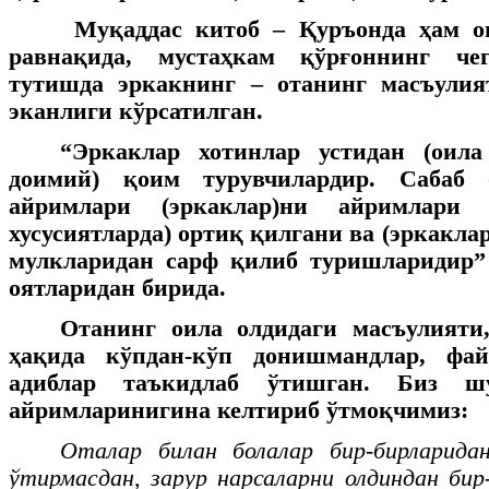
Муқаддас китоб – Қуръонда ҳам о
равнақида, мустаҳкам қўрғоннинг чег
тутишда эркакнинг – отанинг масъули
эканлиги кўрсатилган.
“Эркаклар хотинлар устидан (оил
доимий) қоим турувчилардир. Сабаб
айримлари (эркаклар)ни айримлари (
хусусиятларда) ортиқ қилгани ва (эркаклар
мулкларидан сарф қилиб туришларидир”
оятларидан бирида.
Отанинг оила олдидаги масъулияти,
ҳақида кўпдан-кўп донишмандлар, фай
адиблар таъкидлаб ўтишган. Биз ш
айримларинигина келтириб ўтмоқчимиз:
Оталар билан болалар бир-бирларидан
ўтирмасдан, зарур нарсаларни олдиндан бир