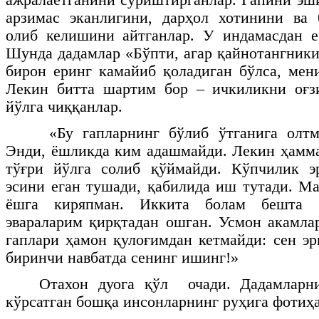
арзимас эканлигини, дарҳол хотинини ва 
олиб келишини айтганлар. У индамасдан е
Шунда дадамлар «Бўпти, агар қайнотангники
бирон еринг камайиб қоладиган бўлса, мен
Лекин битта шартим бор – ичкиликни оғзи
йўлга чиққанлар.
«Бу гапларнинг бўлиб ўтганига олт
Энди, ёшликда ким адашмайди. Лекин ҳамм
тўғри йўлга солиб қўймайди. Кўпчилик эр
эсини еган тушади, қабилида иш тутади. Ма
ёшга киряпман. Иккита болам бешта б
эвараларим қирқтадан ошган. Усмон акамла
гаплари ҳамон қулоғимдан кетмайди: сен эр
биринчи навбатда сенинг ишинг!»
Отахон дуога қўл очади. Дадамларни
кўрсатган бошқа инсонларнинг руҳига фотиҳа