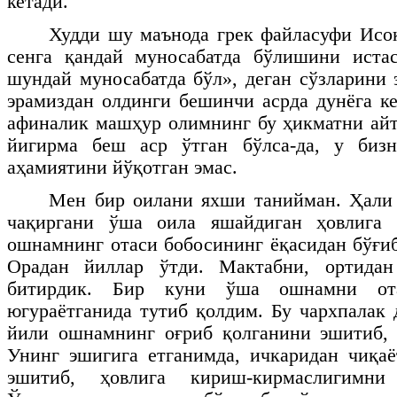
кетади.
Худди шу маънода грек файласуфи Исо
сенга қандай муносабатда бўлишини истас
шундай муносабатда бўл», деган сўзларини 
эрамиздан олдинги бешинчи асрда дунёга ке
афиналик машҳур олимнинг бу ҳикматни айт
йигирма беш аср ўтган бўлса-да, у биз
аҳамиятини йўқотган эмас.
Мен бир оилани яхши танийман. Ҳали
чақиргани ўша оила яшайдиган ҳовлига 
ошнамнинг отаси бобосининг ёқасидан бўғиб
Орадан йиллар ўтди. Мактабни, ортида
битирдик. Бир куни ўша ошнамни от
югураётганида тутиб қолдим. Бу чархпалак 
йили ошнамнинг оғриб қолганини эшитиб, 
Унинг эшигига етганимда, ичкаридан чиқа
эшитиб, ҳовлига кириш-кирмаслигимни