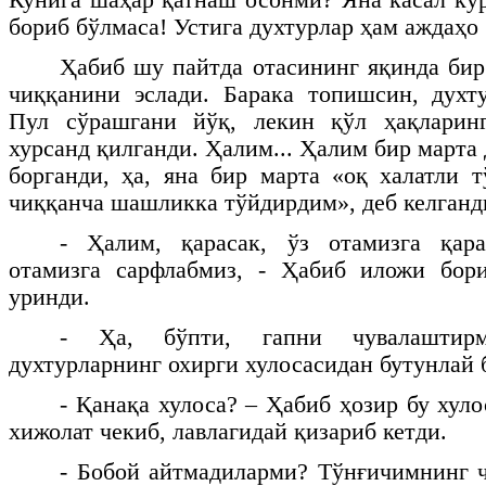
бориб бўлмаса! Устига духтурлар ҳам аждаҳо
Ҳабиб шу пайтда отасининг яқинда бир
чиққанини эслади. Барака топишсин, духт
Пул сўрашгани йўқ, лекин қўл ҳақларин
хурсанд қилганди. Ҳалим... Ҳалим бир марта
борганди, ҳа, яна бир марта «оқ халатли 
чиққанча шашликка тўйдирдим», деб келганд
- Ҳалим, қарасак, ўз отамизга қара
отамизга сарфлабмиз, - Ҳабиб иложи бор
уринди.
- Ҳа, бўпти, гапни чувалаштир
духтурларнинг охирги хулосасидан бутунлай 
- Қанақа хулоса? – Ҳабиб ҳозир бу хул
хижолат чекиб, лавлагидай қизариб кетди.
- Бобой айтмадиларми? Тўнғичимнинг ч