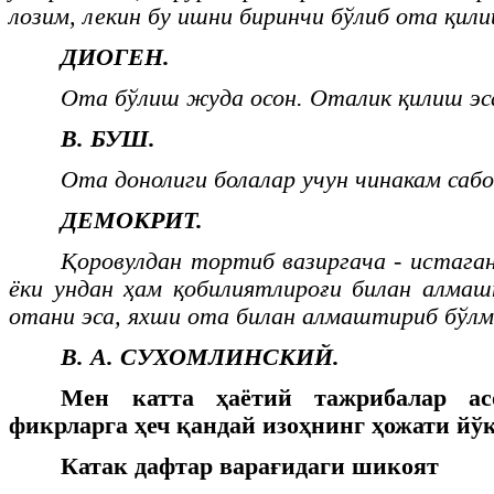
лозим, лекин бу ишни биринчи бўлиб ота қили
ДИОГЕН.
Ота бўлиш жуда осон. Оталик қилиш эса
В. БУШ.
Ота донолиги болалар учун чинакам сабо
ДЕМОКРИТ.
Қоровулдан тортиб вазиргача - истаган
ёки ундан ҳам қобилиятлироғи билан алма
отани эса, яхши ота билан алмаштириб бўлм
В. А. СУХОМЛИНСКИЙ.
Мен катта ҳаётий тажрибалар ас
фикрларга ҳеч қандай изоҳнинг ҳожати йўқ
Катак дафтар варағидаги шикоят