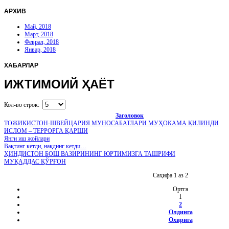
АРХИВ
Май, 2018
Март, 2018
Феврал, 2018
Январ, 2018
ХАБАРЛАР
ИЖТИМОИЙ ҲАЁТ
Кол-во строк:
Заголовок
ТОЖИКИСТОН-ШВЕЙЦАРИЯ МУНОСАБАТЛАРИ МУҲОКАМА ҚИЛИНДИ
ИСЛОМ – ТЕРРОРГА ҚАРШИ
Янги иш жойлари
Вақтинг кетди, нақдинг кетди…
ҲИНДИСТОН БОШ ВАЗИРИНИНГ ЮРТИМИЗГА ТАШРИФИ
МУҚАДДАС ҚЎРҒОН
Саҳифа 1 аз 2
Ортга
1
2
Олдинга
Охирига