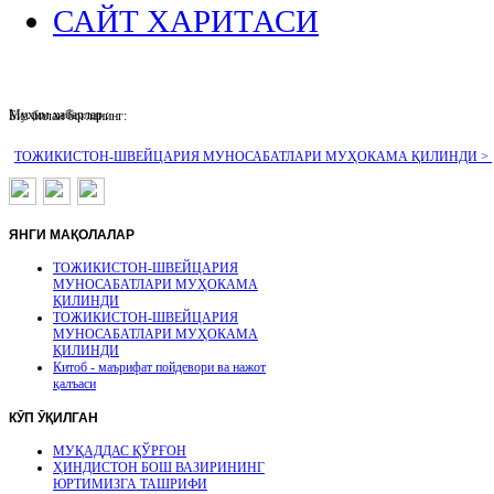
САЙТ ХАРИТАСИ
Муҳим хабарлар :
Биз билан боғланинг:
ТОЖИКИСТОН-ШВЕЙЦАРИЯ МУНОСАБАТЛАРИ МУҲОКАМА ҚИЛИНДИ >
ЯНГИ
МАҚОЛАЛАР
ТОЖИКИСТОН-ШВЕЙЦАРИЯ
МУНОСАБАТЛАРИ МУҲОКАМА
ҚИЛИНДИ
ТОЖИКИСТОН-ШВЕЙЦАРИЯ
МУНОСАБАТЛАРИ МУҲОКАМА
ҚИЛИНДИ
Китоб - маърифат пойдевори ва нажот
қалъаси
КӮП
ӮҚИЛГАН
МУҚАДДАС ҚЎРҒОН
ҲИНДИСТОН БОШ ВАЗИРИНИНГ
ЮРТИМИЗГА ТАШРИФИ