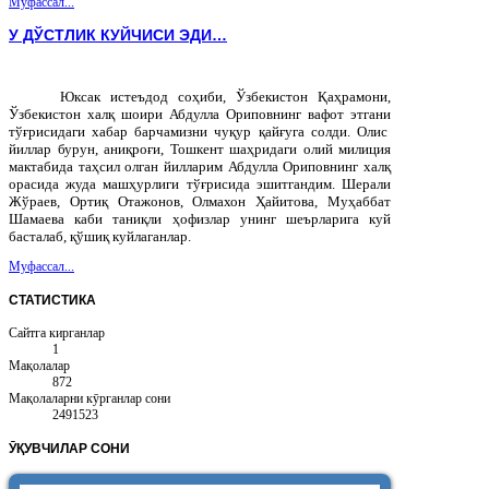
Муфассал...
У ДЎСТЛИК КУЙЧИСИ ЭДИ…
Юксак
истеъдод
соҳиби
,
Ўзбекистон
Қаҳрамони
,
Ўзбекистон
халқ
шоири
Абдулла
Ориповнинг
вафот
этгани
тўғрисидаги
хабар
барчамизни
чуқур
қайғуга
солди
.
Олис
йиллар бурун, аниқроғи, Тошкент шаҳридаги олий милиция
мактабида таҳсил олган йилларим Абдулла Ориповнинг халқ
орасида жуда машҳурлиги тўғрисида эшитгандим. Шерали
Жўраев, Ортиқ Отажонов, Олмахон Ҳайитова, Муҳаббат
Шамаева каби таниқли ҳофизлар унинг шеърларига куй
басталаб, қўшиқ куйлаганлар.
Муфассал...
СТАТИСТИКА
Сайтга кирганлар
1
Мақолалар
872
Мақолаларни кӯрганлар сони
2491523
ӮҚУВЧИЛАР
СОНИ