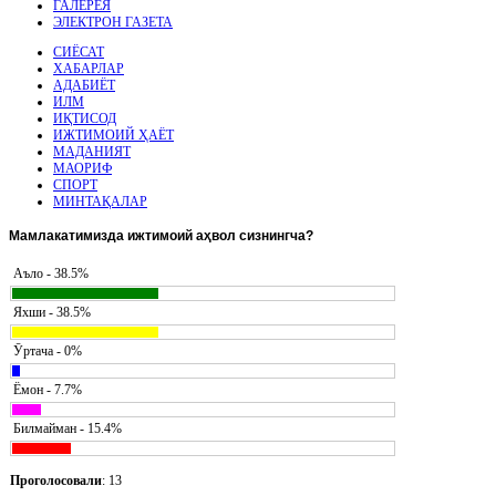
ГАЛЕРЕЯ
ЭЛЕКТРОН ГАЗЕТА
СИЁСАТ
ХАБАРЛАР
АДАБИЁТ
ИЛМ
ИҚТИСОД
ИЖТИМОИЙ ҲАЁТ
МАДАНИЯТ
МАОРИФ
СПОРТ
МИНТАҚАЛАР
Мамлакатимизда
ижтимоий аҳвол сизнингча?
Аъло - 38.5%
Яхши - 38.5%
Ӯртача - 0%
Ёмон - 7.7%
Билмайман - 15.4%
Проголосовали
: 13