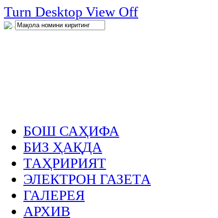
нглар
Turn Desktop View Off
.
БОШ САҲИФА
БИЗ ҲАҚДА
ТАҲРИРИЯТ
ЭЛЕКТРОН ГАЗЕТА
ГАЛЕРЕЯ
АРХИВ