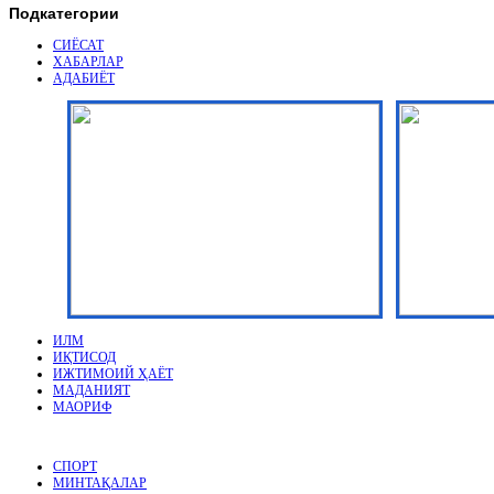
Подкатегории
СИЁСАТ
ХАБАРЛАР
АДАБИЁТ
ИЛМ
ИҚТИСОД
ИЖТИМОИЙ ҲАЁТ
МАДАНИЯТ
МАОРИФ
СПОРТ
МИНТАҚАЛАР