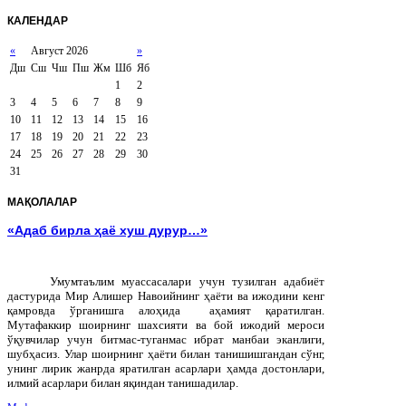
КАЛЕНДАР
«
Август 2026
»
Дш
Сш
Чш
Пш
Жм
Шб
Яб
1
2
3
4
5
6
7
8
9
10
11
12
13
14
15
16
17
18
19
20
21
22
23
24
25
26
27
28
29
30
31
МАҚОЛАЛАР
«Адаб бирла ҳаё хуш дурур…»
Умумтаълим муассасалари учун тузилган адабиёт
дастурида Мир Алишер Навоийнинг ҳаёти ва ижодини кенг
қамровда ўрганишга алоҳида аҳамият қаратилган.
Мутафаккир шоирнинг шахсияти ва бой ижодий мероси
ўқувчилар учун битмас-туганмас ибрат манбаи эканлиги,
шубҳасиз. Улар шоирнинг ҳаёти билан танишишгандан сўнг,
унинг лирик жанрда яратилган асарлари ҳамда достонлари,
илмий асарлари билан яқиндан танишадилар.