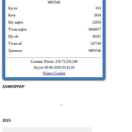
9
8
9
3
5
4
6
Бугун
633
Кеча
2934
Шу ҳафта
22054
Ӯтган ҳафта
9846677
Шу ой
30107
Ӯтган ой
107749
Ҳаммаси
9893546
Сизнинг IPнгиз: 216.73.216.249
Бугун: 09-08-2026 05:43:20
Visitors Counter
ҲАМКОРЛАР
2015