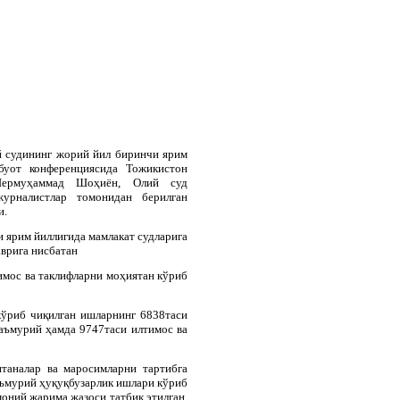
й судининг жорий йил биринчи ярим
тбуот конференциясида Тожикистон
Шермуҳаммад Шоҳиён, Олий суд
журналистлар томонидан берилган
и.
и
ярим
йиллигида
мамлакат
судларига
аврига
нисбатан
имос
ва
таклифларни
моҳиятан
кўриб
кўриб чиқилган ишларнинг 6838таси
маъмурий ҳамда 9747таси илтимос ва
нтаналар ва маросимларни тартибга
аъмурий ҳуқуқбузарлик ишлари кўриб
моний жарима жазоси татбиқ этилган,