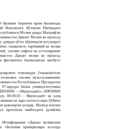
9 йилнинг биринчи ярим йиллигида
ий Мажлисига йўллаган Паёмидаги
еспубликаси Молия ҳамда Маориф ва
Тожикистон Давлат Молия ва иқтисод
бу даврда кўзга кўринарли ютуқларга
абат, ташкили-ю тарбиявий ва молия
иб, таълим сифати ва устозларнинг
икистон Давлат молия ва иқтисод
к фаолиятига бағишланган матбуот
азирлиги томонидан ўтказилаётган
этганлиги таълим муассасамизнинг
Тожикистон Республикаси Президенти
 67-қарори билан университетимиз
6
D
050000 – «Иқтисодиёт», 6
D
050900
к, 08.00.05 – Иқтисодиёт ва халқ
йланиши ва қарз ихтисослари бўйича
ам қувонарли ҳолдир. Мазкур кенгаш
ун яратилган навбатдаги қулайлик
а Иттифоқининг «Давлат молиясини
а «Болония принциплари асосида