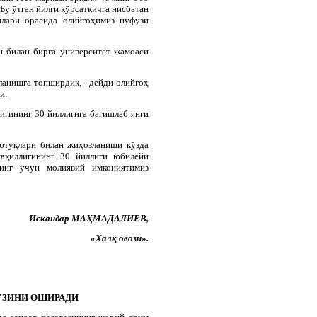
Бу ўтган йилги кўрсаткичга нисбатан
илари орасида олийгоҳимиз нуфузи
 билан бирга университет жамоаси
ланишга топширдик, - дейди олийгоҳ
и.
игининг 30 йиллигига бағишлаб янги
 ютуқлари билан жиҳозланиши кўзда
тақиллигининг 30 йиллиги юбилейи
инг учун молиявий имкониятимиз
Искандар МАҲМАДАЛИЕВ,
«Халқ овози».
УЗИНИ ОШИРАДИ