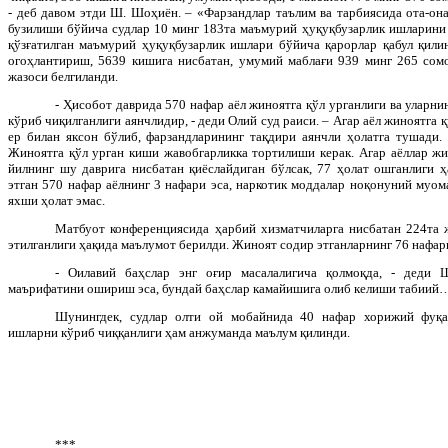
- деб давом этди Ш. Шоҳиён. – «Фарзандлар таълим ва тарбиясида ота-он
бузилиши бўйича судлар 10 минг 183та маъмурий ҳуқуқбузарлик ишларини 
қўзғатилган маъмурий ҳуқуқбузарлик ишлари бўйича қарорлар қабул қили
огоҳлантириш, 5639 кишига нисбатан, умумий маблағи 939 минг 265 сом
жазоси белгиланди.
- Ҳисобот даврида 570 нафар аёл жиноятга қўл урганлиги ва уларн
кўриб чиқилганлиги аянчлидир, - деди Олий суд раиси. – Агар аёл жиноятга 
ер билан яксон бўлиб, фарзандларининг тақдири аянчли ҳолатга тушади.
Жиноятга қўл урган киши жавобгарликка тортилиши керак. Агар аёллар жи
йилнинг шу даврига нисбатан қиёслайдиган бўлсак, 77 ҳолат ошганлиги 
этган 570 нафар аёлнинг 3 нафари эса, наркотик моддалар ноқонуний муом
яхши ҳолат эмас.
Матбуот конференциясида ҳарбий хизматчиларга нисбатан 224та 
этилганлиги ҳақида маълумот берилди. Жиноят содир этганларнинг 76 нафа
- Оилавий баҳслар энг оғир масалалигича қолмоқда, - деди
маърифатини ошириш эса, бундай баҳслар камайишига олиб келиши табиий
Шунингдек, судлар олти ой мобайнида 40 нафар хорижий фуқа
ишларни кўриб чиққанлиги ҳам анжуманда маълум қилинди.
***