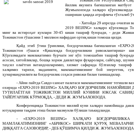
Тожикистон Республикаси Сав
йиллик якунига бағишланган матбуо
Жумъахонзода халқаро кўргазмалард
ошириши ҳақида атрофлича тўхталиб ўт
- Хитойда 29 апрелда очилган в
2019
BEIJING
» халқаро кўргазмада Т
минг ва истироҳат кунлари 30-45 киши ташриф буюради, - деди Жамш
Тожикистон гўшасини 1 миллион нафардан ортиқ киши томоша қилди.
Қайд этиб ўтиш ўринлики, боғдорчиликка бағишланган «
EXPO
-
Тожикистон гўшаси «Қишлоқда боғдорчиликни ривожлантириш» ши
Кўргазмадаги мамлакатимиз бурчаги энг кўп томошабин ташриф буюрадиг
асосан, хитойликлар, бошқа хориж давлатлари фуқаролари, сайёҳлар, шуни
таҳсил олаётган ватандошларимиз, хизмат сафарида бўлганлар ташри
халқимиз тарихи, маданияти, мамлакатимизнинг бой энергетик, сув
ҳунармандчилиги ва боғдорчилик соҳаси ривожи билан танишадилар.
- Айни пайтда Савдо-саноат палатаси мамлакатимизнинг тегишли ваз
охирида «
EXPO
-2019
BEIJING
» ХАЛҚАРО БОҒДОРЧИЛИК НАМОЙИШИ 
ТУТИЛАЁТГАН ТОЖИКИСТОН МИЛЛИЙ КУНИНИ ЮКСАК САВИЯ
ТАЙЁРГАРЛИК КЎРМОҚДА, - ДЕДИ Ж. ЖУМЪАХОНЗОДА.
Конференцияда Тожикистон миллий куни халқаро намойишда давл
ютуқларини тақдим этиш билан мазмунли бўлиши таъкидланди.
- «
EXPO
-2019
BEIJING
» ХАЛҚАРО БОҒДОРЧИЛИККА
МАМЛАКАТИМИЗНИНГ «АБРИКОС» ШИРКАТИ ҚУРУҚ МЕВАЛАРНИ
ДИҚҚАТГА САЗОВОРДИР, - ДЕБ ҚЎШИМЧА ҚИЛДИ Ж. ЖУМЪАХОНЗОДА