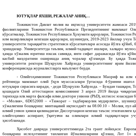
ЮТУҚЛАР ЯХШИ, РЕЖАЛАР АНИҚ…
Тожикистон Давлат молия ва иқтисод университети жамоаси 201
фаолиятларини Тожикистон Республикаси Президентининг мамлакат Ол
кўрсатмалар, Тожикистон Республикаси Ҳукумати қарорлари, Тожикистон Р
илм вазирликлари кенгаши қарорлари, шунингдек, 2019-2023 йиллар учун 
университети тараққиёти стратегияси кўрсаткичлари асосида йўлга қўйиб, 
эришдилар. Университетда таълим, илмий-тадқиқот ишлари, халқаро мунос
ҳамда хўжалик юритиш юксак савияда, янги сифат даражасида йўлга қўйил
касбий маҳоратини оширишда аниқ чоралар қўлланди. Бу ҳақда Тож
университети ректори Шукрулло Хайрзода университетнинг ярим йилли
конференциясида журналистларга маълумот берди.
- Олийгоҳимизнинг Тожикистон Республикаси Маориф ва илм в
рейтингда мамлакат олий ўқув муассасалари ўртасида 4-ўринни ишғол 
ютуқлари сирасига киради, - деди Шукрулло Хайрзода. – Бундан ташқари, 
қошидаги Олий аттестацион комиссиянинг 3 апрел 2019 йилда чиқарган
тарихида илк марта фалсафа илми доктори унвони (
PhD
), ихтисос юзасидан 
– «Молия», 6
D
052000 – «Тижорат – тадбиркорлик мудирлиги», шунингде
хўжалигини бошқариш: минтақавий иқтисодиёт ва 08.00.10 – Молия, пул а
илмий унвон ҳимоя қилинадиган Диссертацион кенгаш таъсис этилганлиги ҳ
олийгоҳимиз аспирант, ўқитувчи ва олимлари илмий тадқиқотлари уч
ҳисобланади.
Ҳисобот даврида университетимизда 2та грант лойиҳаси: Европ
бошқариш ислоҳотининг танланган йўналишларини қўллаш, Лот 1» в