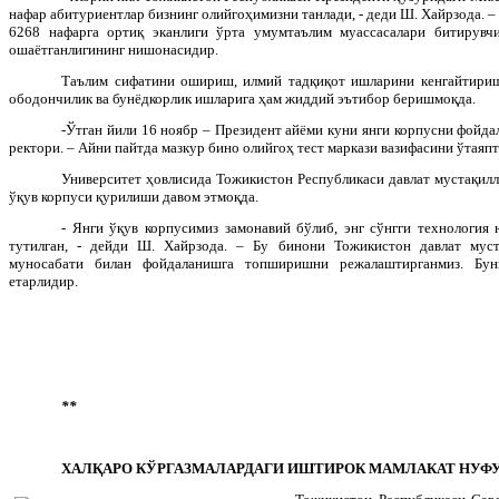
нафар абитуриентлар бизнинг олийгоҳимизни танлади, - деди Ш. Хайрзода. – 
6268 нафарга ортиқ эканлиги ўрта умумтаълим муассасалари битирувч
ошаётганлигининг нишонасидир.
Таълим сифатини ошириш, илмий тадқиқот ишларини кенгайтириш
ободончилик ва бунёдкорлик ишларига ҳам жиддий эътибор беришмоқда.
-Ўтган йили 16 ноябр – Президент айёми куни янги корпусни фойда
ректори. – Айни пайтда мазкур бино олийгоҳ тест маркази вазифасини ўтаяпт
Университет ҳовлисида Тожикистон Республикаси давлат мустақилл
ўқув корпуси қурилиши давом этмоқда.
- Янги ўқув корпусимиз замонавий бўлиб, энг сўнгги технология
тутилган, - дейди Ш. Хайрзода. – Бу бинони Тожикистон давлат мус
муносабати билан фойдаланишга топширишни режалаштирганмиз. Бун
етарлидир.
**
ХАЛҚАРО КЎРГАЗМАЛАРДАГИ ИШТИРОК МАМЛАКАТ НУФ