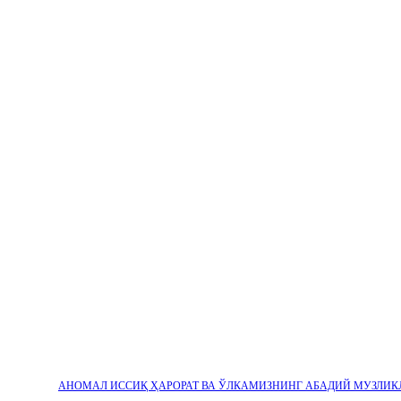
АНОМАЛ ИССИҚ ҲАРОРАТ ВА ЎЛКАМИЗНИНГ АБАДИЙ МУЗЛИК