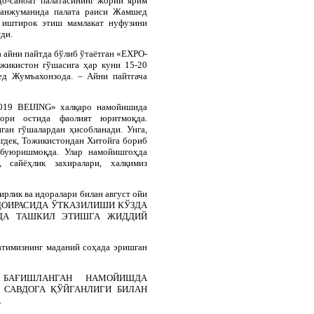
до-саноат палатасининг жорий ярим
т анжуманида палата раиси Жамшед
а иштирок этиш мамлакат нуфузини
ди.
а айни пайтда бўлиб ўтаётган «
EXPO
-
ожикистон гўшасига ҳар куни 15-20
ед Жумъахонзода. – Айни пайтгача
2019
BEIJING
» халқаро намойишида
ори остида фаолият юритмоқда.
ан гўшалардан ҳисобланади. Унга,
нгдек, Тожикистондан Хитойга бориб
ф буюришмоқда. Улар намойишгоҳда
, сайёҳлик захиралари, халқимиз
ирлик ва идоралари билан август ойи
ДОИРАСИДА ЎТКАЗИЛИШИ КЎЗДА
ДА ТАШКИЛ ЭТИШГА ЖИДДИЙ
атимизнинг маданий соҳада эришган
 БАҒИШЛАНГАН НАМОЙИШДА
 САВДОГА ҚЎЙГАНЛИГИ БИЛАН
.