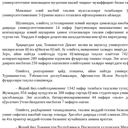
университетнинг инновацион муҳитини ишлаб чиқиш» муваффақият билан та
Мамлакат олий касбий таълим муассасалари талабалари ўр
университетимизнинг 3-ўринни ишғол этганлиги ифтихоримизга айланди.
Шунингдек, олийгоҳ устозларининг илмий ишлари ҳимоясида ижоби
даврида университетимизнинг 14 нафар ўқитувчилари мамлакатимиз в
кенгашларида илмий ишларини ҳимоя этганликлари таълим сифатининг 
турган гап. Улардан 4 нафари доцентлик шаҳодатномасини қўлга киритдилар.
Ҳақақатдан ҳам, Тожикистон Давлат молия ва иқтисод университе
ишлари яхши йўлга қўйилган бўлиб, бу олийгоҳ мавқеининг халқаро миқёсда
Зеро, айни пайтда олийгоҳда турли бўлимларда таҳсил олаётган 742
аспирантларнинг 280 нафарини хорижлик фуқаролар ташкил этади. Энг асоси
даврига нисбатан 256 нафарга ошганлиги олийгоҳнинг халқаро миқёсдаги ну
Олийгоҳ ректорининг қайд этишича, айни пайтда универси
Туркманистон, Ўзбекистон республикалари, Афғонистон Ислом Респуб
фуқаролари таҳсил олишмоқда.
- Жорий йил олийгоҳимизнинг 1342 нафар талабаси таҳсилни тугатд
Жумладан, 954 нафар кундузги ва 388 нафар сиртқи бўлим студентлари унив
ҳисобланади. Энг асосийси, битирувчиларимизнинг 44 нафари «аъло» д
кўрсаткич ўтган йилдагига нисбатан 7 нафарга ошган.
Олийгоҳ раҳбарининг таъкидлашича, таълим моддий-техник базаси
унинг сифатига ижобий таъсир этмоқда. Ҳисобот даврида сотиб олинган 20т
ва 4та принтер моддий-техник базанинг кучайишига замина яратган.
- Жорий йил Тожикистон Республикаси Президенти ҳузуридаги Милл