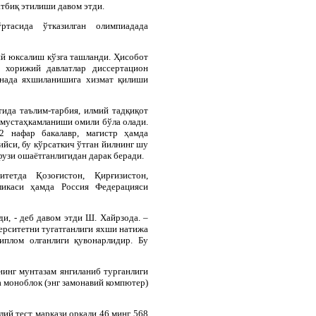
тбиқ этилиши давом этди.
тасида ўтказилган олимпиадада
й юксалиш кўзга ташланди. Ҳисобот
а хорижий давлатлар диссертацион
янада яхшиланишига хизмат қилиши
тида таълим-тарбия, илмий тадқиқот
 мустаҳкамланиши омили бўла олади.
2 нафар бакалавр, магистр ҳамда
йси, бу кўрсаткич ўтган йилнинг шу
фузи ошаётганлигидан дарак беради.
тетда Қозоғистон, Қирғизистон,
ликаси ҳамда Россия Федерацияси
и, - деб давом этди Ш. Хайрзода. –
ерситетни тугатганлиги яхши натижа
иплом олганлиги қувонарлидир. Бу
нинг мунтазам янгиланиб турганлиги
а моноблок (энг замонавий компютер)
ий тест маркази орқали 46 минг 568