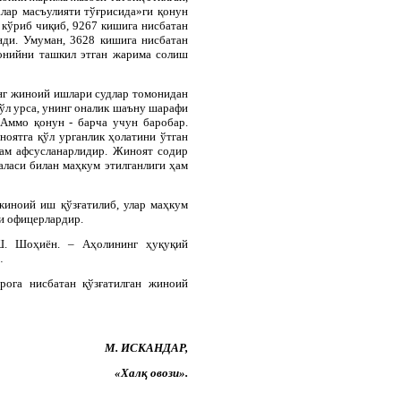
алар масъулияти тўғрисида»ги қонун
кўриб чиқиб, 9267 кишига нисбатан
нди. Умуман, 3628 кишига нисбатан
онийни ташкил этган жарима солиш
инг жиноий ишлари судлар томонидан
қўл урса, унинг оналик шаъну шарафи
 Аммо қонун - барча учун баробар.
ноятга қўл урганлик ҳолатини ўтган
ҳам афсусланарлидир. Жиноят содир
аласи билан маҳкум этилганлиги ҳам
жиноий иш қўзғатилиб, улар маҳкум
ри офицерлардир.
 Ш. Шоҳиён. – Аҳолининг ҳуқуқий
…
рога нисбатан қўзғатилган жиноий
М. ИСКАНДАР,
«Халқ овози».