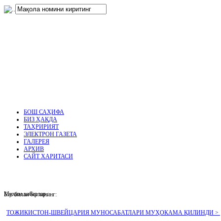
нглар
.
БОШ САҲИФА
БИЗ ҲАҚДА
ТАҲРИРИЯТ
ЭЛЕКТРОН ГАЗЕТА
ГАЛЕРЕЯ
АРХИВ
САЙТ ХАРИТАСИ
Муҳим хабарлар :
Биз билан боғланинг:
ТОЖИКИСТОН-ШВЕЙЦАРИЯ МУНОСАБАТЛАРИ МУҲОКАМА ҚИЛИНДИ >