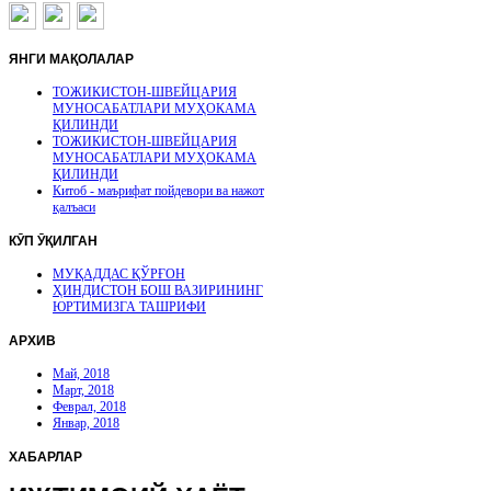
ЯНГИ
МАҚОЛАЛАР
ТОЖИКИСТОН-ШВЕЙЦАРИЯ
МУНОСАБАТЛАРИ МУҲОКАМА
ҚИЛИНДИ
ТОЖИКИСТОН-ШВЕЙЦАРИЯ
МУНОСАБАТЛАРИ МУҲОКАМА
ҚИЛИНДИ
Китоб - маърифат пойдевори ва нажот
қалъаси
КӮП
ӮҚИЛГАН
МУҚАДДАС ҚЎРҒОН
ҲИНДИСТОН БОШ ВАЗИРИНИНГ
ЮРТИМИЗГА ТАШРИФИ
АРХИВ
Май, 2018
Март, 2018
Феврал, 2018
Январ, 2018
ХАБАРЛАР