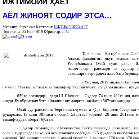
ИЖТИМОИЙ ҲАЁТ
АЁЛ ЖИНОЯТ СОДИР ЭТСА…
Муаллиф: Super user
Категория:
ИЖТИМОИЙ ҲАЁТ
Чоп этилган 25 Июл 2019
Кӯришлар: 2045
Тожикистон Республикаси Оли
йиллик фаолиятига якун ясалган ма
Республикаси Олий суди раиси 
коллегиялари раислари ва судялар 
саволларга атрофлича жавоблар беришд
-
Умуман
, 2019
йилнинг
биринч
84
минг
71
та
иш
,
илтимос
ва
таклифлар
тушган
бўлиб
,
бу
ўтган
йилнинг
шу
д
659
та
ортиқдир
, -
деди
Ш
.
Шоҳиён
. –
Судлар
74
минг
182
та
иш
,
илт
чиқди
.
Бу кўрсаткич ўтган йилнинг шу даврига нисбатан 567тага камдир.
Олий суд раисининг берган маълумотига кўра, биринчи босқичда 
фуқаролик, 19 минг 381таси оилавий, 5355таси жиноий, 28 минг 261таси 
таклифлардан иборат бўлган.
- Судлар томонидан «Тожикистон Республикасида анъаналар, та
солиш тўғрисида»ги қонун бузилганлиги юзасидан 375 фуқарога нисбатан м
чиқилиб, 368 кишига нисбатан, умумий ҳисобда, 1 миллион 776 минг 370 со