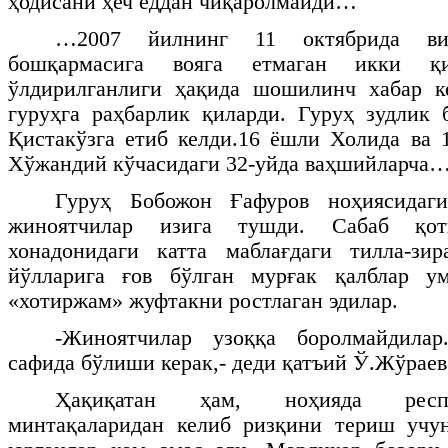
ҳодисани ҳеч ёддан чиқаролмайди…
…2007 йилнинг 11 октябрида в
бошқармасига вояга етмаган икки қи
ўлдирилганлиги ҳақида шошилинч хабар ке
гуруҳга раҳбарлик қиларди. Гуруҳ зудлик
Қистакўзга етиб келди.16 ёшли Холида ва
Хўжандий кўчасидаги 32-уйда ваҳшийларча
Гуруҳ Бобожон Ғафуров ноҳиясидаг
жиноятчилар изига тушди. Сабаб қот
хонадонидаги катта маблағдаги тилла-зир
йўлларига ғов бўлган мурғак қалблар у
«хотиржам» жуфтакни ростлаган эдилар.
-Жиноятчилар узоққа боролмайдилар
сафида бўлиши керак,- деди қатъий Ў.Жўраев
Ҳақиқатан ҳам, ноҳияда респу
минтақаларидан келиб ризқини териш учу