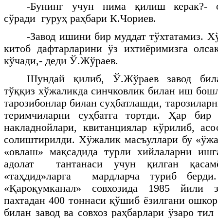
-Бунинг учун нима қилиш керак?- с
сўради гуруҳ раҳбари К.Чориев.
-Завод ишини бир муддат тўхтатамиз. Х
китоб дафтарларини ўз ихтиёримизга олса
кўчади,- деди Ў.Жўраев.
Шундай қилиб, Ў.Жўраев завод бил
тўққиз хўжаликда синчковлик билан иш бошл
тарозибонлар билан суҳбатлашди, тарозиларн
теримчиларни суҳбатга тортди. Ҳар бир
накладнойлари, квитанциялар кўрилиб, ас
солиштирилди. Хўжалик масъуллари бу «ўжа
«овлаш» мақсадида турли хийлаларни ишг
адолат тантанаси учун қилган қасамё
«таҳдид»ларга мардларча туриб берди
«Қароқумканал» совхозида 1985 йили з
пахтадан 400 тоннаси қўшиб ёзилгани ошкор
билан завод ва совхоз раҳбарлари ўзаро ти