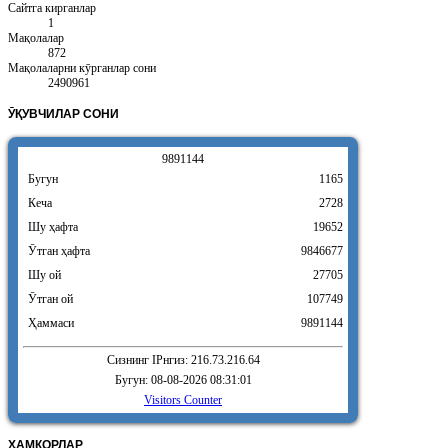
Сайтга кирганлар
1
Мақолалар
872
Мақолаларни кӯрганлар сони
2490961
ӮҚУВЧИЛАР
СОНИ
9
8
9
1
1
4
4
Бугун
1165
Кеча
2728
Шу ҳафта
19652
Ӯтган ҳафта
9846677
Шу ой
27705
Ӯтган ой
107749
Ҳаммаси
9891144
Сизнинг IPнгиз: 216.73.216.64
Бугун: 08-08-2026 08:31:01
Visitors Counter
ҲАМКОРЛАР