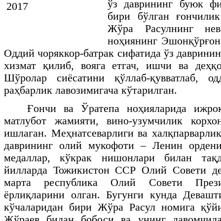
ўз даврининг буюк ф
бири бўлган ғончилик
Жўра Расулнинг нев
ноҳиянинг Эшонқўрғон
Оддий чоряккор-батрак сифатида ўз даврини
хизмат қилиб, вояга етгач, ишчи ва деҳқ
Шўролар сиёсатини қўллаб-қувватлаб, о
раҳбарлик лавозимигача кўтарилган.
Ғончи ва Ўратепа ноҳияларида ижро
матлубот жамияти, вино-узумчилик корхо
ишлаган. Меҳнатсеварлиги ва халқпарварлик
даврининг олий мукофоти – Ленин ордени
медаллар, кўкрак нишонлари билан тақд
йилларда Тожикистон ССР Олий Совети де
марта республика Олий Совети През
ёрлиқларини олган. Бугунги кунда Девашт
кўчаларидан бири Жўра Расул номига қўйи
Жўраев билан бобоси ва унинг давомчил