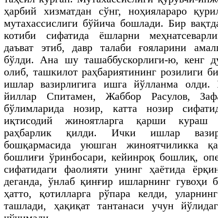
ҳарбий хизматдан сўнг, ноҳиялараро қур
мутахассислиги бўйича бошлади. Бир вақт
котиби сифатида ёшларни меҳнатсеварли
даъват этиб, давр талаби ғояларини ама
бўлди. Ана шу ташаббускорлиги-ю, кенг д
олиб, ташкилот раҳбариятининг розилиги б
ишлар вазирлигига ишга йўлланма олди.
йиллар Спитамен, Жаббор Расулов, За
бўлимларида нозир, катта нозир сифати
иқтисодий жиноятларга қарши кураш 
раҳбарлик қилди. Ички ишлар вазир
бошқармасида уюшган жиноятчиликка қ
бошлиғи ўринбосари, кейинроқ бошлиқ, оп
сифатидаги фаолияти унинг ҳаётида ёрқи
деганда, ўнлаб қинғир ишларнинг гувоҳи б
ҳатто, қотилларга рўпара келди, уларнин
ташлади, ҳақиқат тантанаси учун йўлидаг
чўчимади…