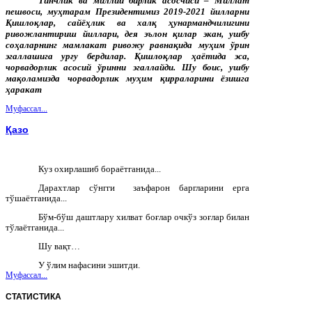
Тинчлик ва миллий бирлик асосчиси – Миллат
пешвоси, муҳтарам Президентимиз 2019-2021 йилларни
Қишлоқлар, сайёҳлик ва халқ ҳунармандчилигини
ривожлантириш йиллари, дея эълон қилар экан, ушбу
соҳаларнинг мамлакат ривожу равнақида муҳим ўрин
эгаллашига урғу бердилар. Қишлоқлар ҳаётида эса,
чорвадорлик асосий ўринни эгаллайди. Шу боис, ушбу
мақоламизда чорвадорлик муҳим қирраларини ёзишга
ҳаракат
Муфассал...
Қазо
Куз охирлашиб бораётганида...
Дарахтлар сўнгги заъфарон баргларини ерга
тўшаётганида...
Бўм-бўш даштлару хилват боғлар очкўз зоғлар билан
тўлаётганида...
Шу вақт…
У ўлим нафасини эшитди.
Муфассал...
СТАТИСТИКА