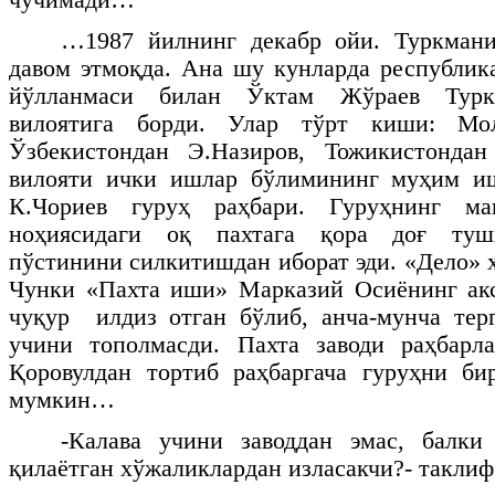
…1987 йилнинг декабр ойи. Туркман
давом этмоқда. Ана шу кунларда республи
йўлланмаси билан Ўктам Жўраев Турк
вилоятига борди. Улар тўрт киши: Мол
Ўзбекистондан Э.Назиров, Тожикистонда
вилояти ички ишлар бўлимининг муҳим и
К.Чориев гуруҳ раҳбари. Гуруҳнинг ма
ноҳиясидаги оқ пахтага қора доғ туш
пўстинини силкитишдан иборат эди. «Дело» 
Чунки «Пахта иши» Марказий Осиёнинг акс
чуқур илдиз отган бўлиб, анча-мунча тер
учини тополмасди. Пахта заводи раҳбарл
Қоровулдан тортиб раҳбаргача гуруҳни б
мумкин…
-Калава учини заводдан эмас, балки
қилаётган хўжаликлардан изласакчи?- такли