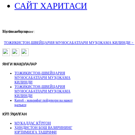
САЙТ ХАРИТАСИ
Муҳим хабарлар :
Биз билан боғланинг:
ТОЖИКИСТОН-ШВЕЙЦАРИЯ МУНОСАБАТЛАРИ МУҲОКАМА ҚИЛИНДИ >
ЯНГИ
МАҚОЛАЛАР
ТОЖИКИСТОН-ШВЕЙЦАРИЯ
МУНОСАБАТЛАРИ МУҲОКАМА
ҚИЛИНДИ
ТОЖИКИСТОН-ШВЕЙЦАРИЯ
МУНОСАБАТЛАРИ МУҲОКАМА
ҚИЛИНДИ
Китоб - маърифат пойдевори ва нажот
қалъаси
КӮП
ӮҚИЛГАН
МУҚАДДАС ҚЎРҒОН
ҲИНДИСТОН БОШ ВАЗИРИНИНГ
ЮРТИМИЗГА ТАШРИФИ