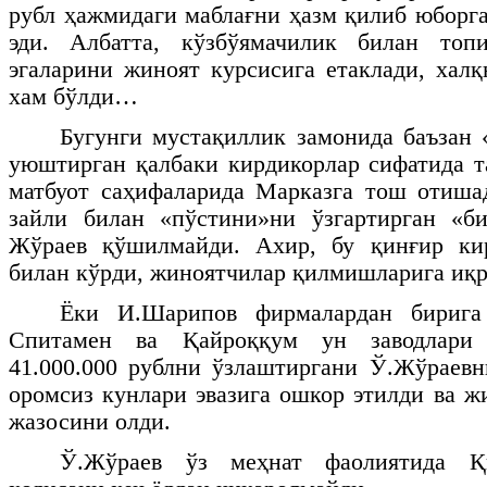
рубл ҳажмидаги маблағни ҳазм қилиб юборг
эди. Албатта, кўзбўямачилик билан топ
эгаларини жиноят курсисига етаклади, хал
хам бўлди…
Бугунги мустақиллик замонида баъзан
уюштирган қалбаки кирдикорлар сифатида т
матбуот саҳифаларида Марказга тош отиша
зайли билан «пўстини»ни ўзгартирган «б
Жўраев қўшилмайди. Ахир, бу қинғир ки
билан кўрди, жиноятчилар қилмишларига иқ
Ёки И.Шарипов фирмалардан бирига 
Спитамен ва Қайроққум ун заводлари 
41.000.000 рублни ўзлаштиргани Ў.Жўраевн
оромсиз кунлари эвазига ошкор этилди ва ж
жазосини олди.
Ў.Жўраев ўз меҳнат фаолиятида Қ