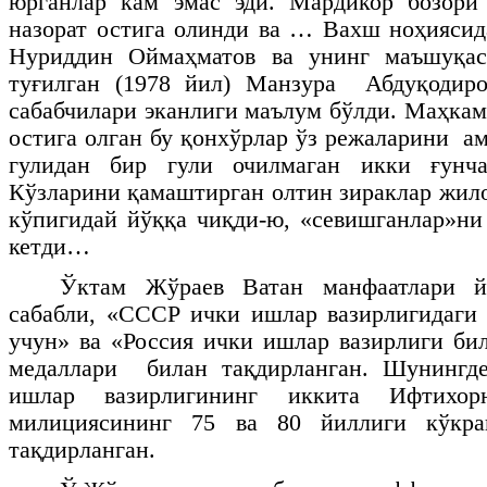
юрганлар кам эмас эди. Мардикор бозори
назорат остига олинди ва … Вахш ноҳиясид
Нуриддин Оймаҳматов ва унинг маъшуқас
туғилган (1978 йил) Манзура Абдуқодир
сабабчилари эканлиги маълум бўлди. Маҳкам
остига олган бу қонхўрлар ўз режаларини а
гулидан бир гули очилмаган икки ғунча
Кўзларини қамаштирган олтин зираклар жило
кўпигидай йўққа чиқди-ю, «севишганлар»ни
кетди…
Ўктам Жўраев Ватан манфаатлари й
сабабли, «СССР ички ишлар вазирлигидаги
учун» ва «Россия ички ишлар вазирлиги би
медаллари билан тақдирланган. Шунингд
ишлар вазирлигининг иккита Ифтихорн
милициясининг 75 ва 80 йиллиги кўкр
тақдирланган.