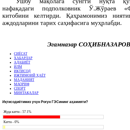
Ушбу мақолага сўнгги нуқта қўй
нафақадаги подполковник Ў.Жўраев «
китобини келтирди. Қаҳрамонимиз нияти
аждодларини тарих саҳифасига муҳрлабди.
Эгамназар СОҲИБНАЗАРОВ,
СИЁСАТ
ХАБАРЛАР
АДАБИЁТ
ИЛМ
ИҚТИСОД
ИЖТИМОИЙ ҲАЁТ
МАДАНИЯТ
МАОРИФ
СПОРТ
МИНТАҚАЛАР
Иқтисодиётимиз
учун Роғун ГЭСининг аҳамияти?
Жуда катта - 57.1%
Катта - 0%