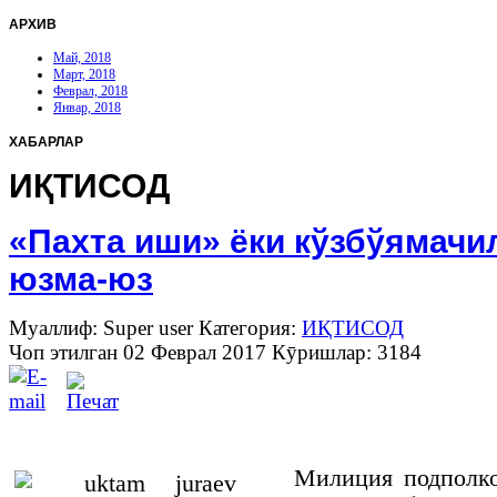
АРХИВ
Май, 2018
Март, 2018
Феврал, 2018
Январ, 2018
ХАБАРЛАР
ИҚТИСОД
«Пахта иши» ёки кўзбўямачи
юзма-юз
Муаллиф: Super user
Категория:
ИҚТИСОД
Чоп этилган 02 Феврал 2017
Кӯришлар: 3184
Милиция подполк