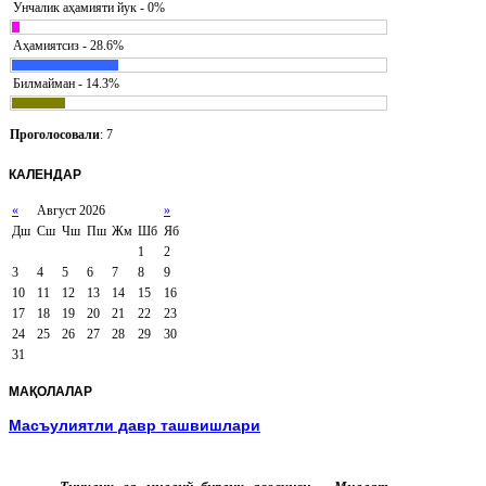
Унчалик аҳамияти йук - 0%
Аҳамиятсиз - 28.6%
Билмайман - 14.3%
Проголосовали
: 7
КАЛЕНДАР
«
Август 2026
»
Дш
Сш
Чш
Пш
Жм
Шб
Яб
1
2
3
4
5
6
7
8
9
10
11
12
13
14
15
16
17
18
19
20
21
22
23
24
25
26
27
28
29
30
31
МАҚОЛАЛАР
Масъулиятли давр ташвишлари