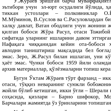
Ў.Жўраев эришган барча муваффақиятл
эътибори учун эл-юрт осудалиги йўлида, ҳа
тиккан устозлари – полковниклар О.Ё
М.Мўминов, В.Суслов ва С.Расуловлардан би
халқу давлат, Ватан ободлиги учун жонини 
қилган бобоси Жўра Расул, отаси Тожибо
сифатида уларнинг ишларини давом эттирга
Нафақага чиққанидан кейин ота-бобоси 
авлодни таништириш мақсадида бел боғлад
эмас. Зеро, Ж.Расул билан ишлаган, уни к
ҳаёт эмас. Чунки бобоси 1959 йили оламда
архив материаллар, қўлёзмаларни топиш кера
Бугун Ўктам Жўраев тўрт фарзанд – икк
отаси, тўққиз неваранинг суюкли бобожони
жойли бўлиб кетишган, икки ўғли – Шерали
соҳасида, қизлари – Барно шифокор, Мо
Барчалари жамиятда ўз ўринларини топишган