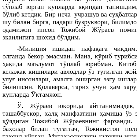
тўплаб юрган кунларда яқиндан танишдим,
бўлиб кетдик. Бир неча учрашув ва суҳбатла
шу билан бирга, падари бузруквори, билимдо
одамижон инсон Тожибой Жўраев номиг
эканлигига шоҳид бўлдим.
-Милиция ишидан нафақага чиқдим
олганда бекор эмасман. Мана, кўриб турибс
ҳақида маълумот тўплаб юрибман. Китоб
келажак кишилари авлодлар ўз туғилган жой
улуғ инсонлари, амалга оширган эзгу ишлар
билишсин. Қолаверса, тарих учун ҳам зар
кунларда Ўктамжон.
Ў. Жўраев юқорида айтганимиздек,
ташаббускор, халқ манфаатини ҳамиша ўз 
қўядиган Тожибой Жўраевнинг фарзанди.
баҳолар билан тугатгач, Тожикистон пол
таҳсил кўрган. Мутахассислиги қурувчи-ин