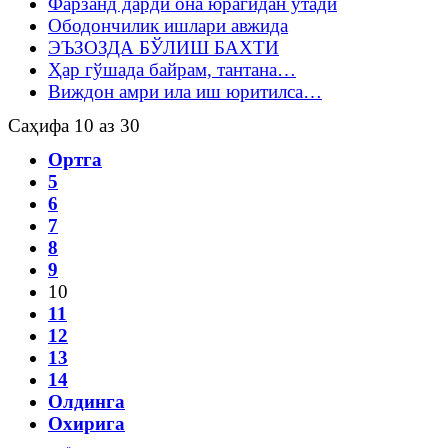
Фарзанд дарди она юрагидан ўтади
Ободончилик ишлари авжида
ЭЪЗОЗДА БЎЛИШ БАХТИ
Ҳар гўшада байрам, тантана…
Виждон амри ила иш юритилса…
Саҳифа 10 аз 30
Ортга
5
6
7
8
9
10
11
12
13
14
Олдинга
Охирига