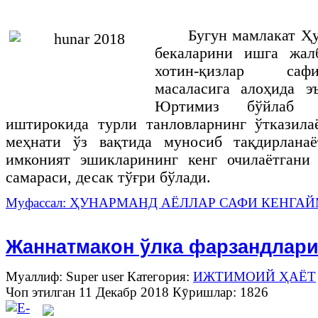
Бугун мамлакат Ҳ
бекаларини ишга жал
хотин-қизлар саф
масаласига алоҳида э
Юртимиз бўйлаб ҳ
иштирокида турли танловларнинг ўтказила
меҳнати ўз вақтида муносиб тақдирлана
имконият эшикларининг кенг очилаётгани
самараси, десак тўғри бўлади.
Муфассал: ҲУНАРМАНД АЁЛЛАР САФИ КЕНГА
Жаннатмакон ўлка фарзандлар
Муаллиф: Super user
Категория:
ИЖТИМОИЙ ҲАЁТ
Чоп этилган 11 Декабр 2018
Кӯришлар: 1826