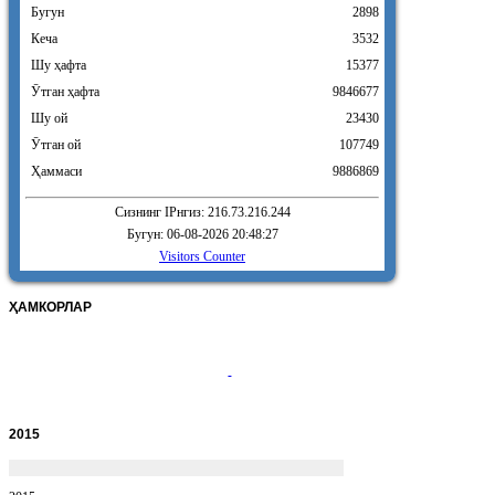
Бугун
2898
Кеча
3532
Шу ҳафта
15377
Ӯтган ҳафта
9846677
Шу ой
23430
Ӯтган ой
107749
Ҳаммаси
9886869
Сизнинг IPнгиз: 216.73.216.244
Бугун: 06-08-2026 20:48:27
Visitors Counter
ҲАМКОРЛАР
2015