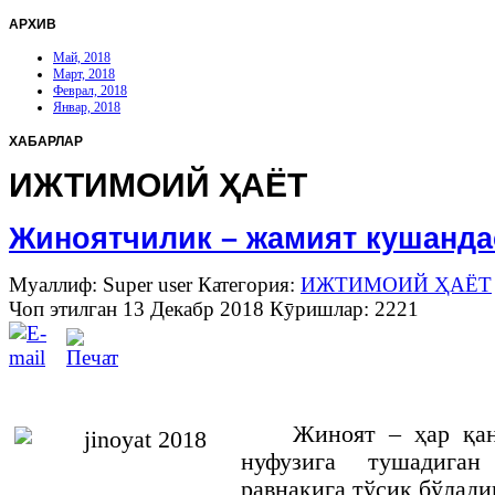
АРХИВ
Май, 2018
Март, 2018
Феврал, 2018
Январ, 2018
ХАБАРЛАР
ИЖТИМОИЙ ҲАЁТ
Жиноятчилик – жамият кушанд
Муаллиф: Super user
Категория:
ИЖТИМОИЙ ҲАЁТ
Чоп этилган 13 Декабр 2018
Кӯришлар: 2221
Жиноят – ҳар қа
нуфузига тушадига
равнақига тўсиқ бўладиг