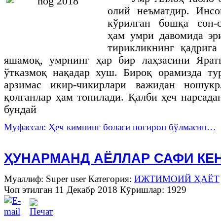
олий неъматдир. Инс
кўрилган бошқа сон-с
ҳам умри давомида эр
тирикликнинг қадрига
яшамоқ, умрнинг ҳар бир лаҳзасини Ярат
ўтказмоқ нақадар хуш. Бироқ орамизда ту
арзимас икир-чикирлари важидан ношукр
қолганлар ҳам топилади. Қалби ҳеч нарсада
бундай
Муфассал: Ҳеч кимнинг боласи ногирон бўлмасин…
ҲУНАРМАНД АЁЛЛАР САФИ КЕ
Муаллиф: Super user
Категория:
ИЖТИМОИЙ ҲАЁТ
Чоп этилган 11 Декабр 2018
Кӯришлар: 1929