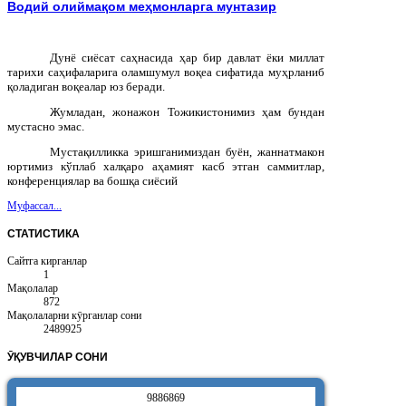
Водий олиймақом меҳмонларга мунтазир
Дунё сиёсат саҳнасида ҳар бир давлат ёки миллат
тарихи саҳифаларига оламшумул воқеа сифатида муҳрланиб
қоладиган воқеалар юз беради.
Жумладан, жонажон Тожикистонимиз ҳам бундан
мустасно эмас.
Мустақилликка эришганимиздан буён, жаннатмакон
юртимиз кўплаб халқаро аҳамият касб этган саммитлар,
конференциялар ва бошқа сиёсий
Муфассал...
СТАТИСТИКА
Сайтга кирганлар
1
Мақолалар
872
Мақолаларни кӯрганлар сони
2489925
ӮҚУВЧИЛАР
СОНИ
9
8
8
6
8
6
9