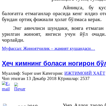
Айниқса, бу қус
балоғатга етмаганлар орасида кенг илдиз о
бундан ортиқ фожиали ҳолат бўлмаса керак.
Энг аянчлиси шундаки, вояга етмаган
урилган жиноят, янгиси учун йўл очади
чорлайди.
Муфассал: Жиноятчилик – жамият кушандаси…
Ҳеч кимнинг боласи ногирон б
Муаллиф: Super user
Категория:
ИЖТИМОИЙ ҲАЁТ
Чоп этилган 13 Декабр 2018
Кӯришлар: 2537
Умр Аллоҳ таоло б