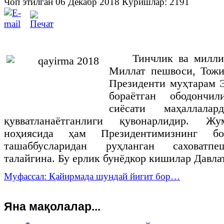
Чоп этилган 06 Декабр 2018
Кӯришлар: 2191
Тинчлик ва милли
Миллат пешвоси, Тожи
Президенти муҳтарам 
бораётган ободончи
сиёсати маҳаллала
қувватланаётганлиги қувонарлидир. Ж
ноҳиясида ҳам Президентимизнинг б
ташаббусларидан руҳланган саховатп
талайгина. Бу ерлик бунёдкор кишилар Давла
Муфассал: Қайирмада шундай йигит бор…
Яна мақолалар...