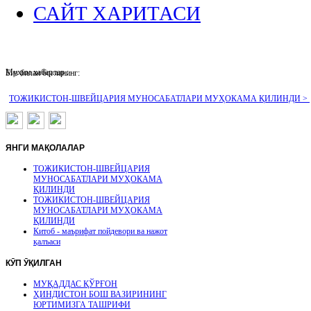
САЙТ ХАРИТАСИ
Муҳим хабарлар :
Биз билан боғланинг:
ТОЖИКИСТОН-ШВЕЙЦАРИЯ МУНОСАБАТЛАРИ МУҲОКАМА ҚИЛИНДИ >
ЯНГИ
МАҚОЛАЛАР
ТОЖИКИСТОН-ШВЕЙЦАРИЯ
МУНОСАБАТЛАРИ МУҲОКАМА
ҚИЛИНДИ
ТОЖИКИСТОН-ШВЕЙЦАРИЯ
МУНОСАБАТЛАРИ МУҲОКАМА
ҚИЛИНДИ
Китоб - маърифат пойдевори ва нажот
қалъаси
КӮП
ӮҚИЛГАН
МУҚАДДАС ҚЎРҒОН
ҲИНДИСТОН БОШ ВАЗИРИНИНГ
ЮРТИМИЗГА ТАШРИФИ