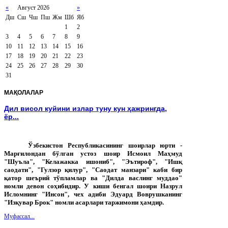
«
Август 2026
»
Дш
Сш
Чш
Пш
Жм
Шб
Яб
1
2
3
4
5
6
7
8
9
10
11
12
13
14
15
16
17
18
19
20
21
22
23
24
25
26
27
28
29
30
31
МАҚОЛАЛАР
Дил висол куйини излар туну кун ҳажрингда,
ёр...
Ўзбекистон Республикасининг шоирлар юрти -
Марғилондан бўлган устоз шоир Исмоил Маҳмуд
"Шуъла", "Келажакка ишониб", "Эътироф", "Ишқ
саодати", "Гулзор қилур", "Саодат манзари" каби бир
қатор шеърий тўпламлар ва "Дилда васлинг муддао"
номли девон соҳибидир. У киши бенгал шоири Назрул
Исломнинг "Инсон", чех адиби Эдуард Воврушканинг
"Изқувар Брок" номли асарлари таржимони ҳамдир.
Муфассал...