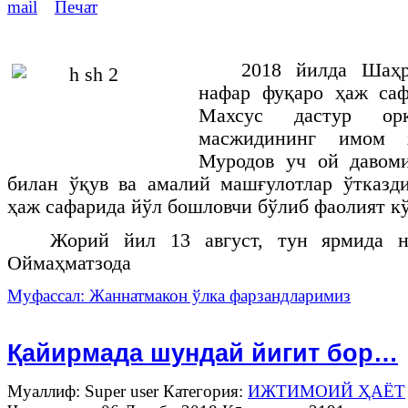
2018 йилда Шаҳр
нафар фуқаро ҳаж саф
Махсус дастур ор
масжидининг имом 
Муродов уч ой давом
билан ўқув ва амалий машғулотлар ўтказд
ҳаж сафарида йўл бошловчи бўлиб фаолият кў
Жорий йил 13 август, тун ярмида н
Оймаҳматзода
Муфассал: Жаннатмакон ўлка фарзандларимиз
Қайирмада шундай йигит бор…
Муаллиф: Super user
Категория:
ИЖТИМОИЙ ҲАЁТ