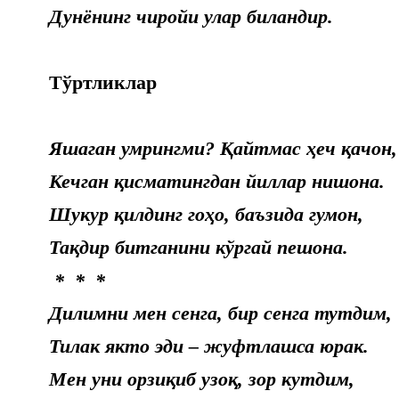
Дунёнинг чиройи улар биландир.
Тўртликлар
Яшаган умрингми? Қайтмас ҳеч қачон,
Кечган қисматингдан йиллар нишона.
Шукур қилдинг гоҳо, баъзида гумон,
Тақдир битганини кўргай пешона.
* * *
Дилимни мен сенга, бир сенга тутдим,
Тилак якто эди – жуфтлашса юрак.
Мен уни орзиқиб узоқ, зор кутдим,