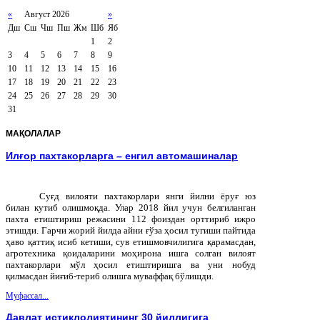
«
Август 2026
»
Дш
Сш
Чш
Пш
Жм
Шб
Яб
1
2
3
4
5
6
7
8
9
10
11
12
13
14
15
16
17
18
19
20
21
22
23
24
25
26
27
28
29
30
31
МАҚОЛАЛАР
Илғор пахтакорларга – енгил автомашиналар
Суғд вилояти пахтакорлари янги йилни ёруғ юз
билан кутиб олишмоқда. Улар 2018 йил учун белгиланган
пахта етиштириш режасини 112 фоиздан орттириб ижро
этишди. Гарчи жорий йилда айни ғўза ҳосил тугиши пайтида
ҳаво қаттиқ исиб кетиши, сув етишмовчилигига қарамасдан,
агротехника қоидаларини моҳирона ишга солган вилоят
пахтакорлари мўл ҳосил етиштиришга ва уни нобуд
қилмасдан йиғиб-териб олишга муваффақ бўлишди.
Муфассал...
Давлат истиқлолиятининг 30 йиллигига