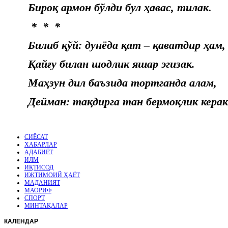
Бироқ армон бўлди бул ҳавас, тилак.
* * *
Билиб қўй: дунёда қат – қаватдир ҳам,
Қайғу билан шодлик яшар эгизак.
Маҳзун дил баъзида тортганда алам,
Дейман: тақдирга тан бермоқлик керак
СИЁСАТ
ХАБАРЛАР
АДАБИЁТ
ИЛМ
ИҚТИСОД
ИЖТИМОИЙ ҲАЁТ
МАДАНИЯТ
МАОРИФ
СПОРТ
МИНТАҚАЛАР
КАЛЕНДАР