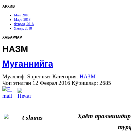
АРХИВ
Май, 2018
Март, 2018
Феврал, 2018
Январ, 2018
ХАБАРЛАР
НАЗМ
Муғаннийга
Муаллиф: Super user
Категория:
НАЗМ
Чоп этилган 12 Феврал 2016
Кӯришлар: 2685
Ҳаёт яралмишдир
турфа қў