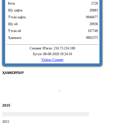
Кеча
2728
Шу ҳафта
20883
Ӯтган ҳафта
9846677
Шу ой
28936
Ӯтган ой
107749
Ҳаммаси
9892375
Сизнинг IPнгиз: 216.73.216.180
Бугун: 08-08-2026 19:24:16
Visitors Counter
ҲАМКОРЛАР
2015
2015