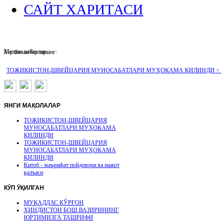
САЙТ ХАРИТАСИ
Муҳим хабарлар :
Биз билан боғланинг:
ТОЖИКИСТОН-ШВЕЙЦАРИЯ МУНОСАБАТЛАРИ МУҲОКАМА ҚИЛИНДИ >
ЯНГИ
МАҚОЛАЛАР
ТОЖИКИСТОН-ШВЕЙЦАРИЯ
МУНОСАБАТЛАРИ МУҲОКАМА
ҚИЛИНДИ
ТОЖИКИСТОН-ШВЕЙЦАРИЯ
МУНОСАБАТЛАРИ МУҲОКАМА
ҚИЛИНДИ
Китоб - маърифат пойдевори ва нажот
қалъаси
КӮП
ӮҚИЛГАН
МУҚАДДАС ҚЎРҒОН
ҲИНДИСТОН БОШ ВАЗИРИНИНГ
ЮРТИМИЗГА ТАШРИФИ