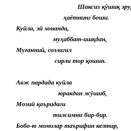
Шаксиз қўшиқ эру
ҳаётнинг боши.
Куйла, эй хонанда,
муҳаббат-ишқдан,
Муғанний, созлагил
сирли тор қошин.
Авж пардада куйла
юракдан жўшиб,
Мозий қаъридаги
тилсимни бир-бир.
Бобо-ю момолар таърифин келтир,