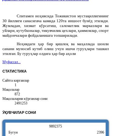
Спитамен ноҳиясида Тожикистон мустақиллигининг
30 йиллиги санасигача камида 120та иншоот бунёд этилади.
Жумладан, хизмат кўрсатиш, саломатлик марказлари ва
уйлари, кутубхоналар, тикувчилик цехлари, ҳаммомлар, спорт
майдончалари фойдаланишга топширилади.
Ноҳиядаги ҳар бир қишлоқ ва маҳаллада шонли
санани муносиб кутиб олиш учун ишчи гуруҳлари ташкил
этилган. Бу гуруҳлар олдига ҳар бир аҳоли
Муфассал...
СТАТИСТИКА
Сайтга кирганлар
1
Мақолалар
872
Мақолаларни кӯрганлар сони
2491253
ӮҚУВЧИЛАР
СОНИ
9
8
9
2
3
7
5
Бугун
2396