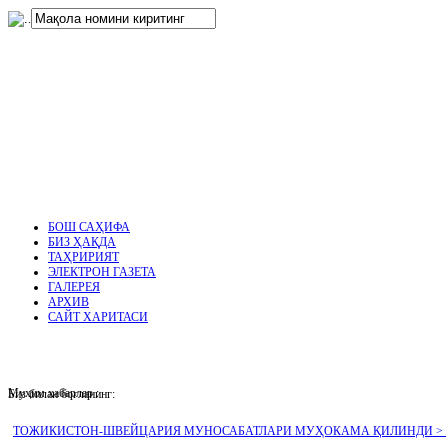
нглар
.
БОШ САҲИФА
БИЗ ҲАҚДА
ТАҲРИРИЯТ
ЭЛЕКТРОН ГАЗЕТА
ГАЛЕРЕЯ
АРХИВ
САЙТ ХАРИТАСИ
Муҳим хабарлар :
Биз билан боғланинг:
ТОЖИКИСТОН-ШВЕЙЦАРИЯ МУНОСАБАТЛАРИ МУҲОКАМА ҚИЛИНДИ >