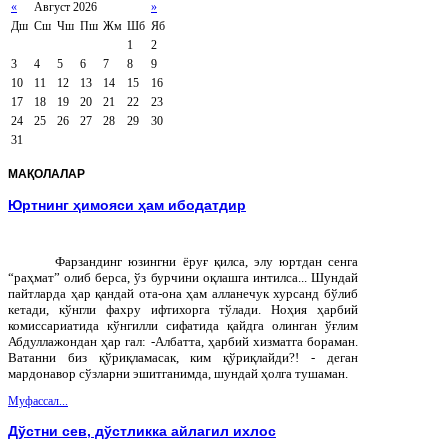
«
Август 2026
»
Дш
Сш
Чш
Пш
Жм
Шб
Яб
1
2
3
4
5
6
7
8
9
10
11
12
13
14
15
16
17
18
19
20
21
22
23
24
25
26
27
28
29
30
31
МАҚОЛАЛАР
Юртнинг ҳимояси ҳам ибодатдир
Фарзандинг юзингни ёруғ қилса, элу юртдан сенга
“раҳмат” олиб берса, ўз бурчини оқлашга интилса... Шундай
пайтларда ҳар қандай ота-она ҳам алланечук хурсанд бўлиб
кетади, кўнгли фахру ифтихорга тўлади. Ноҳия ҳарбий
комиссариатида кўнгилли сифатида қайдга олинган ўғлим
Абдуллажондан ҳар гал: -Албатта, ҳарбий хизматга бораман.
Ватанни биз қўриқламасак, ким қўриқлайди?! - деган
мардонавор сўзларни эшитганимда, шундай ҳолга тушаман.
Муфассал...
Дўстни сев, дўстликка айлагил ихлос