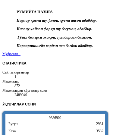
РУМИЙГА НАЗИРА
Пирлар қавли шу, ўғлон, ҳусни инсон адабдир,
Инсону ҳайвон фарқи шу бегумон, адабдир.
Гўзал боғ эрса жаҳон, гулидирсан бехазон,
Парваришингда кордон асл боғбон адабдир.
Муфассал...
СТАТИСТИКА
Сайтга кирганлар
1
Мақолалар
872
Мақолаларни кӯрганлар сони
2489940
ӮҚУВЧИЛАР
СОНИ
9
8
8
6
9
0
2
Бугун
2931
Кеча
3532