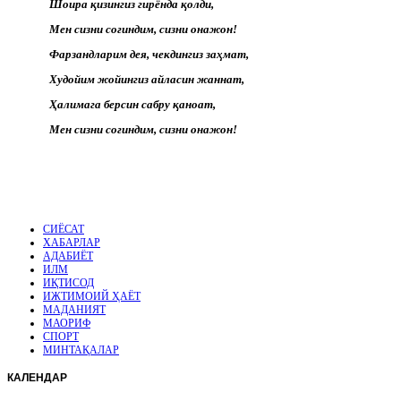
Шоира қизингиз гирёнда қолди,
Мен сизни соғиндим, сизни онажон!
Фарзандларим дея, чекдингиз заҳмат,
Худойим жойингиз айласин жаннат,
Ҳалимага берсин сабру қаноат,
Мен сизни соғиндим, сизни онажон!
СИЁСАТ
ХАБАРЛАР
АДАБИЁТ
ИЛМ
ИҚТИСОД
ИЖТИМОИЙ ҲАЁТ
МАДАНИЯТ
МАОРИФ
СПОРТ
МИНТАҚАЛАР
КАЛЕНДАР