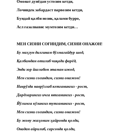
Омонат дунёдан устозим кетди,
Лочиндек забардаст парвозим кетди,
Бундай қалби нозик, қалами бурро,
Асл ғазалнавис мумтозим кетди…
МЕН СИЗНИ СОҒИНДИМ, СИЗНИ ОНАЖОН!
Бу маҳзун дилгинам бўлмагайдур шод,
Қалбимдан отилиб чиқади фарёд,
Энди зор йиғлабон этаман ижод,
Мен сизни соғиндим, сизни онажон!
Наврўзда наврўзлаб кетганингиз - рост,
Дардларингиз ичга ютганингиз - рост,
Йўлимга кўзингиз тутганингиз - рост,
Мен сизни соғиндим, сизни онажон!
Бу жону жаҳоним ҳайронда қолди,
Онадан айрилиб, сарсонда қолди,