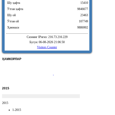
Шу ҳафта
15410
Ӯтган ҳафта
9846677
Шу ой
23463
Ӯтган ой
107749
Ҳаммаси
9886902
Сизнинг IPнгиз: 216.73.216.229
Бугун: 06-08-2026 21:06:50
Visitors Counter
ҲАМКОРЛАР
2015
2015
1-2015