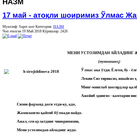
НАЗМ
17 май - атоқли шоиримиз Ўлмас Жа
Муаллиф: Super user
Категория:
НАЗМ
Чоп этилган 19 Май 2018
Кӯришлар: 2426
МЕНИ УСТОЗИМДАН АЙЛАДИНГ 
(мувашшаҳ)
Ўлмас ака ўтди. Ёлғон, бу - ёлғ
Лекин Сиз тириксиз, яшайсиз 
Минг-минглаб шогирдлар қалб
Ажойиб эдингиз - камтарин инс
Сизни фарзанд доғи этди-ку, адо,
Жамилангиз қайтиб бўлмади пайдо.
Ажал, сен қулатдинг чиноримизни,
Мени устозимдан айладинг жудо.