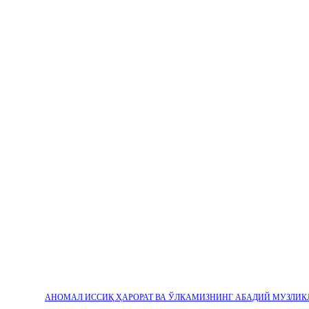
АНОМАЛ ИССИҚ ҲАРОРАТ ВА ЎЛКАМИЗНИНГ АБАДИЙ МУЗЛИК