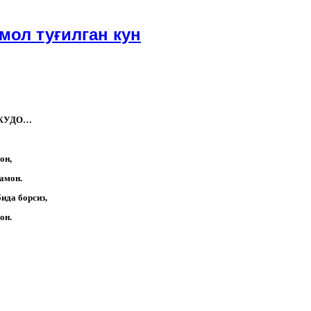
мол туғилган кун
ЖУДО…
он,
ҳамон.
ида борсиз,
он.