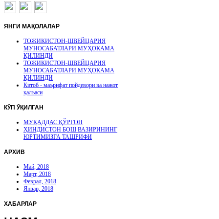
ЯНГИ
МАҚОЛАЛАР
ТОЖИКИСТОН-ШВЕЙЦАРИЯ
МУНОСАБАТЛАРИ МУҲОКАМА
ҚИЛИНДИ
ТОЖИКИСТОН-ШВЕЙЦАРИЯ
МУНОСАБАТЛАРИ МУҲОКАМА
ҚИЛИНДИ
Китоб - маърифат пойдевори ва нажот
қалъаси
КӮП
ӮҚИЛГАН
МУҚАДДАС ҚЎРҒОН
ҲИНДИСТОН БОШ ВАЗИРИНИНГ
ЮРТИМИЗГА ТАШРИФИ
АРХИВ
Май, 2018
Март, 2018
Феврал, 2018
Январ, 2018
ХАБАРЛАР