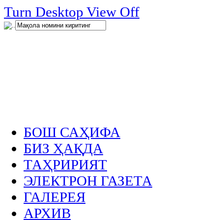
нглар
Turn Desktop View Off
.
БОШ САҲИФА
БИЗ ҲАҚДА
ТАҲРИРИЯТ
ЭЛЕКТРОН ГАЗЕТА
ГАЛЕРЕЯ
АРХИВ