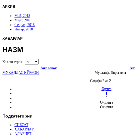
АРХИВ
Май, 2018
Март, 2018
Феврал, 2018
Январ, 2018
ХАБАРЛАР
НАЗМ
Кол-во строк:
Заголовок
Ав
МУҚАДДАС ҚЎРҒОН
Муаллиф: Super user
Саҳифа 2 аз 2
Ортга
1
2
Олдинга
Охирига
Подкатегории
СИЁСАТ
ХАБАРЛАР
АДАБИЁТ