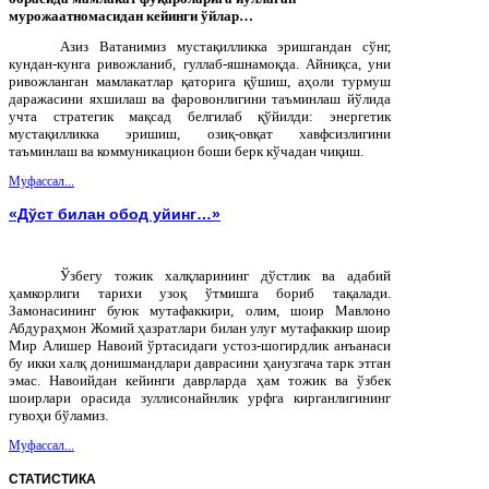
мурожаатномасидан кейинги ўйлар…
Азиз Ватанимиз мустақилликка эришгандан сўнг,
кундан-кунга ривожланиб, гуллаб-яшнамоқда. Айниқса, уни
ривожланган мамлакатлар қаторига қўшиш, аҳоли турмуш
даражасини яхшилаш ва фаровонлигини таъминлаш йўлида
учта стратегик мақсад белгилаб қўйилди: энергетик
мустақилликка эришиш, озиқ-овқат хавфсизлигини
таъминлаш ва коммуникацион боши берк кўчадан чиқиш.
Муфассал...
«Дўст билан обод уйинг…»
Ўзбегу тожик халқларининг дўстлик ва адабий
ҳамкорлиги тарихи узоқ ўтмишга бориб тақалади.
Замонасининг буюк мутафаккири, олим, шоир Мавлоно
Абдураҳмон Жомий ҳазратлари билан улуғ мутафаккир шоир
Мир Алишер Навоий ўртасидаги устоз-шогирдлик анъанаси
бу икки халқ донишмандлари даврасини ҳанузгача тарк этган
эмас. Навоийдан кейинги даврларда ҳам тожик ва ўзбек
шоирлари орасида зуллисонайнлик урфга кирганлигининг
гувоҳи бўламиз.
Муфассал...
СТАТИСТИКА