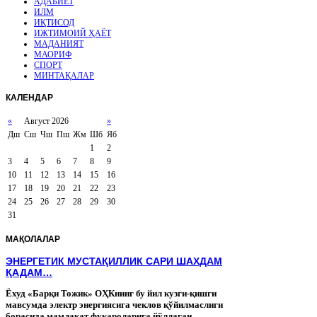
АДАБИЁТ
ИЛМ
ИҚТИСОД
ИЖТИМОИЙ ҲАЁТ
МАДАНИЯТ
МАОРИФ
СПОРТ
МИНТАҚАЛАР
КАЛЕНДАР
«
Август 2026
»
Дш
Сш
Чш
Пш
Жм
Шб
Яб
1
2
3
4
5
6
7
8
9
10
11
12
13
14
15
16
17
18
19
20
21
22
23
24
25
26
27
28
29
30
31
МАҚОЛАЛАР
ЭНЕРГЕТИК МУСТАҚИЛЛИК САРИ ШАХДАМ
ҚАДАМ…
Ёхуд «Барқи Тожик» ОҲКнинг бу йил кузги-қишги
мавсумда электр энергиясига чеклов қўйилмаслиги
борасида мамлакат фуқароларига йўллаган