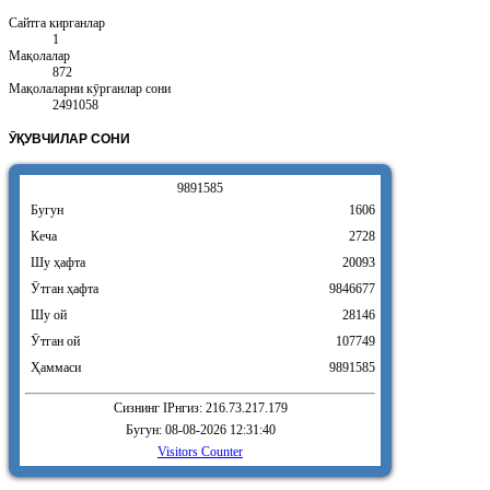
Сайтга кирганлар
1
Мақолалар
872
Мақолаларни кӯрганлар сони
2491058
ӮҚУВЧИЛАР
СОНИ
9
8
9
1
5
8
5
Бугун
1606
Кеча
2728
Шу ҳафта
20093
Ӯтган ҳафта
9846677
Шу ой
28146
Ӯтган ой
107749
Ҳаммаси
9891585
Сизнинг IPнгиз: 216.73.217.179
Бугун: 08-08-2026 12:31:40
Visitors Counter