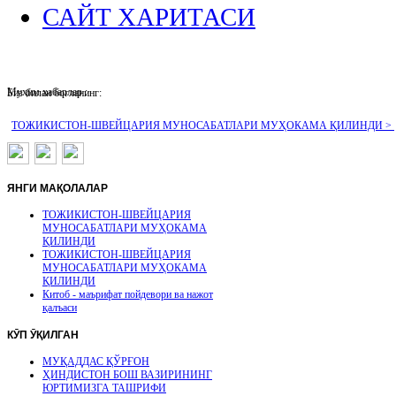
САЙТ ХАРИТАСИ
Муҳим хабарлар :
Биз билан боғланинг:
ТОЖИКИСТОН-ШВЕЙЦАРИЯ МУНОСАБАТЛАРИ МУҲОКАМА ҚИЛИНДИ >
ЯНГИ
МАҚОЛАЛАР
ТОЖИКИСТОН-ШВЕЙЦАРИЯ
МУНОСАБАТЛАРИ МУҲОКАМА
ҚИЛИНДИ
ТОЖИКИСТОН-ШВЕЙЦАРИЯ
МУНОСАБАТЛАРИ МУҲОКАМА
ҚИЛИНДИ
Китоб - маърифат пойдевори ва нажот
қалъаси
КӮП
ӮҚИЛГАН
МУҚАДДАС ҚЎРҒОН
ҲИНДИСТОН БОШ ВАЗИРИНИНГ
ЮРТИМИЗГА ТАШРИФИ